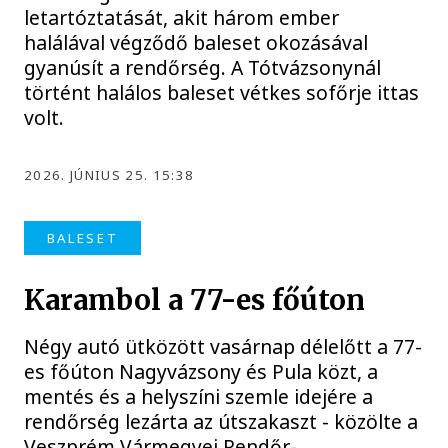
letartóztatását, akit három ember
halálával végződő baleset okozásával
gyanúsít a rendőrség. A Tótvázsonynál
történt halálos baleset vétkes sofőrje ittas
volt.
2026. JÚNIUS 25. 15:38
BALESET
Karambol a 77-es főúton
Négy autó ütközött vasárnap délelőtt a 77-
es főúton Nagyvázsony és Pula közt, a
mentés és a helyszíni szemle idejére a
rendőrség lezárta az útszakaszt - közölte a
Veszprém Vármegyei Rendőr-