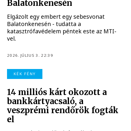
Balatonkenesén
Elgázolt egy embert egy sebesvonat
Balatonkenesén - tudatta a
katasztrófavédelem péntek este az MTI-
vel.
2026. JÚLIUS 3. 22:39
KÉK FÉNY
14 milliós kárt okozott a
bankkártyacsaló, a
veszprémi rendőrök fogták
el