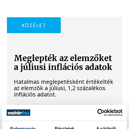
KÖZÉLET
Meglepték az elemzőket
a júliusi inflációs adatok
Hatalmas meglepetésként értékelték
az elemzők a júliusi, 1,2 százalékos
inflációs adatot.
Sorra kerülnek elő
világháborús leletek az
Beleegyezés
Részletek
A sütikről