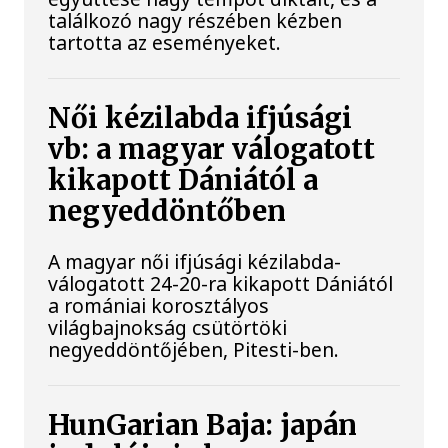
találkozó nagy részében kézben
tartotta az eseményeket.
Női kézilabda ifjúsági
vb: a magyar válogatott
kikapott Dániától a
negyeddöntőben
A magyar női ifjúsági kézilabda-
válogatott 24-20-ra kikapott Dániától
a romániai korosztályos
világbajnokság csütörtöki
negyeddöntőjében, Pitesti-ben.
HunGarian Baja: japán