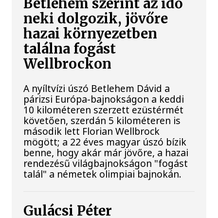
Betlehem szerint az idő
neki dolgozik, jövőre
hazai környezetben
találna fogást
Wellbrockon
A nyíltvízi úszó Betlehem Dávid a
párizsi Európa-bajnokságon a keddi
10 kilométeren szerzett ezüstérmét
követően, szerdán 5 kilométeren is
második lett Florian Wellbrock
mögött; a 22 éves magyar úszó bízik
benne, hogy akár már jövőre, a hazai
rendezésű világbajnokságon "fogást
talál" a németek olimpiai bajnokán.
Gulácsi Péter