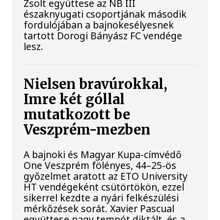
Zsolt együttese az NB III
északnyugati csoportjának második
fordulójában a bajnokesélyesnek
tartott Dorogi Bányász FC vendége
lesz.
Nielsen bravúrokkal,
Imre két góllal
mutatkozott be
Veszprém-mezben
A bajnoki és Magyar Kupa-címvédő
One Veszprém fölényes, 44–25-ös
győzelmet aratott az ETO University
HT vendégeként csütörtökön, ezzel
sikerrel kezdte a nyári felkészülési
mérkőzések sorát. Xavier Pascual
együttese nagy tempót diktált, és a