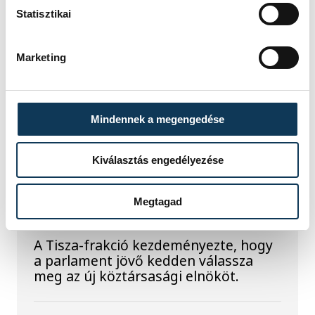
szakember, aki korábban éveken át
Statisztikai
felelt a hazai energetikai
fejlesztésekért és a paksi blokkok
működéséért, arra figyelmeztet: az
Marketing
erőmű olyan üzemállapotban van,
amelyre eredetileg nem tervezték.
Mindennek a megengedése
A Tisza-frakció
Kiválasztás engedélyezése
kezdeményezte, hogy
jövő kedden legyen az
Megtagad
államfőválasztás
A Tisza-frakció kezdeményezte, hogy
a parlament jövő kedden válassza
meg az új köztársasági elnököt.