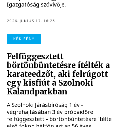
Igazgatóság szóvivője.
2026. JÚNIUS 17. 16:25
KÉK FÉNY
Felfüggesztett
börtönbüntetésre ítélték a
karateedzőt, aki felrúgott
egy kisfiút a Szolnoki
Kalandparkban
A Szolnoki Járásbíróság 1 év -
végrehajtásában 3 év próbaidőre
felfüggesztett - börtönbüntetésre ítélte
első fokon hétfőn azt az 56 éves