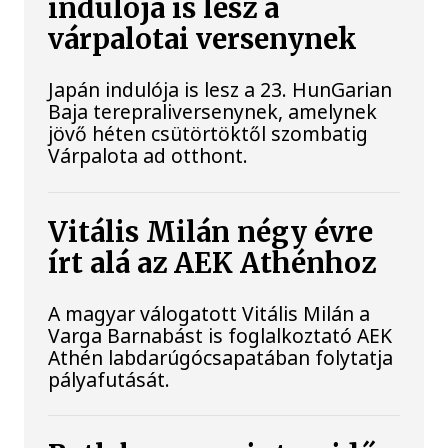
indulója is lesz a
várpalotai versenynek
Japán indulója is lesz a 23. HunGarian
Baja terepraliversenynek, amelynek
jövő héten csütörtöktől szombatig
Várpalota ad otthont.
Vitális Milán négy évre
írt alá az AEK Athénhoz
A magyar válogatott Vitális Milán a
Varga Barnabást is foglalkoztató AEK
Athén labdarúgócsapatában folytatja
pályafutását.