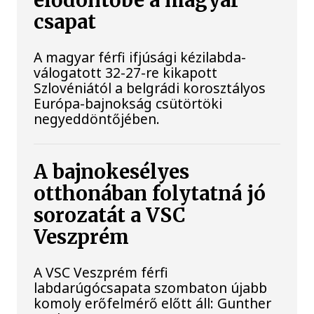
elődöntőbe a magyar
csapat
A magyar férfi ifjúsági kézilabda-
válogatott 32-27-re kikapott
Szlovéniától a belgrádi korosztályos
Európa-bajnokság csütörtöki
negyeddöntőjében.
A bajnokesélyes
otthonában folytatná jó
sorozatát a VSC
Veszprém
A VSC Veszprém férfi
labdarúgócsapata szombaton újabb
komoly erőfelmérő előtt áll: Gunther