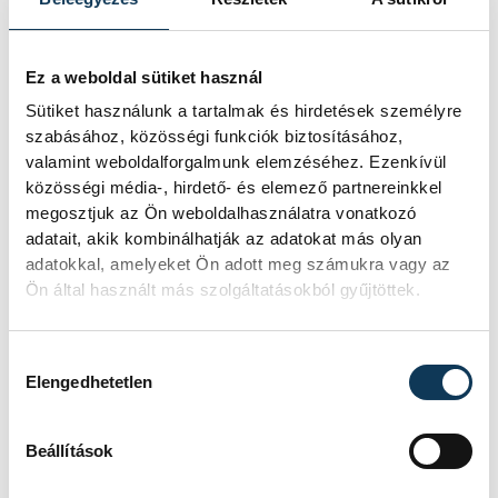
alacsony Dunából
A folyó rekordalacsony vízállása miatt
Ez a weboldal sütiket használ
egy csaknem komplett, II.
Sütiket használunk a tartalmak és hirdetések személyre
világháborús német DKW NZ 350-1
szabásához, közösségi funkciók biztosításához,
motorkerékpárbukkant elő a
valamint weboldalforgalmunk elemzéséhez. Ezenkívül
Batthyány téri rakpart sziklái alól,
közösségi média-, hirdető- és elemező partnereinkkel
máshol pedig egy közel féltonnás brit
megosztjuk az Ön weboldalhasználatra vonatkozó
akna került elő.
adatait, akik kombinálhatják az adatokat más olyan
adatokkal, amelyeket Ön adott meg számukra vagy az
Ön által használt más szolgáltatásokból gyűjtöttek.
Késéltánc a Dunán: Mi
történik, ha leáll Paks?
Hozzájárulás kiválasztása
Elengedhetetlen
Mártha Imre, az MVM Zrt. egykori
vezérigazgatója ATV-n Rónai Egonnak
adott interjújában vázolta fel a Paksi
Beállítások
Atomerőmű előtt álló példátlan
technológiai kihívásokat. A