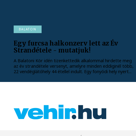
BALATON
Egy furcsa halkonzerv lett az Év
Strandétele - mutatjuk!
A Balatoni Kör idén tizenkettedik alkalommal hirdette meg
az év strandétele versenyt, amelyre minden eddiginél több,
22 vendéglátóhely 44 étellel indult. Egy fonyódi hely nyert...