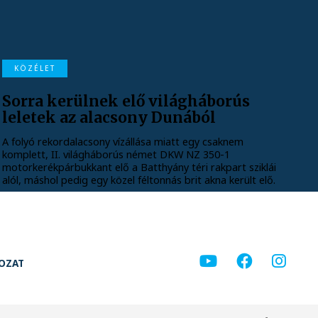
KÖZÉLET
Sorra kerülnek elő világháborús
leletek az alacsony Dunából
A folyó rekordalacsony vízállása miatt egy csaknem
komplett, II. világháborús német DKW NZ 350-1
motorkerékpárbukkant elő a Batthyány téri rakpart sziklái
alól, máshol pedig egy közel féltonnás brit akna került elő.
KOZAT