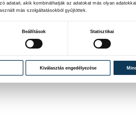
zó adatait, akik kombinálhatják az adatokat más olyan adatokka
 elkövető nem csupán egy esetben
sznált más szolgáltatásokból gyűjtöttek.
 lehet. Ezt a rendőrség jelenleg is
es sértett beazonosításán dolgozik.
Beállítások
Statisztikai
Kiválasztás engedélyezése
Min