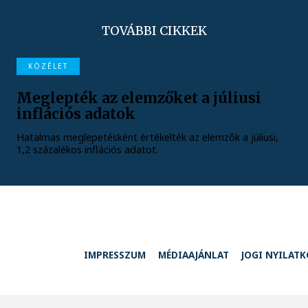
TOVÁBBI CIKKEK
KÖZÉLET
Meglepték az elemzőket a júliusi
inflációs adatok
Hatalmas meglepetésként értékelték az elemzők a júliusi,
1,2 százalékos inflációs adatot.
IMPRESSZUM
MÉDIAAJÁNLAT
JOGI NYILAT