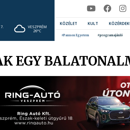
KÖZÉLET
KULT
KÖZÉRDEK
7.
VESZPRÉM
26°C
#Pannon Egyetem
#programajánló
AK EGY BALATONAL