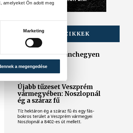
l, amelyeket Ön adott meg
Marketing
TOVÁBBI CIKKEK
KÉK FÉNY
Tűz van a Csobánchegyen
dennek a megengedése
KÖZÉRDEKŰ
Újabb tűzeset Veszprém
vármegyében: Noszlopnál
ég a száraz fű
Tíz hektáron ég a száraz fű és egy fás-
bokros terület a Veszprém vármegyei
Noszlopnál a 8402-es út mellett.