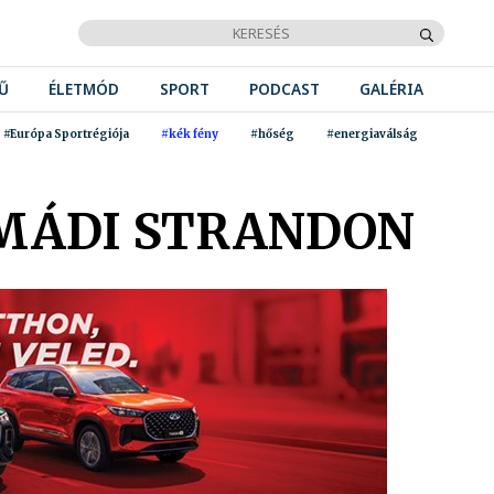
Ű
ÉLETMÓD
SPORT
PODCAST
GALÉRIA
#Európa Sportrégiója
#kék fény
#hőség
#energiaválság
MÁDI STRANDON