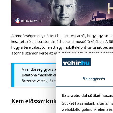
A rendőrségen egy nő tett bejelentést arról, hogy egy ismere
készített róla a balatonalmádi strand mosdófülkéjében. A fü
hogy a térelválasztó felett egy mobiltelefont tartanak be, ame
azonnal számon kérte az elkövetőt, aki ezt követően a helys
A rendőrség gyors adatgyűjtés után azonosította a 38 é
Balatonalmádiban elfogták, majd előállították a rendő
Beleegyezés
őrizetbe vették, és tiltott adatszerzés bűntettének gya
Ez a weboldal sütiket haszn
Nem először kukkolt
Sütiket használunk a tartal
weboldalforgalmunk elemzésé