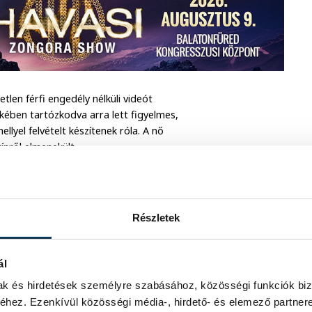
tlen férfi engedély nélküli videót
lkében tartózkodva arra lett figyelmes,
llyel felvételt készítenek róla. A nő
zínről elmenekült.
ves budapesti férfit. Július 5-én
rkapitányságra. A gyanúsítottat
Részletek
núja miatt hallgatták ki.
ál
mak és hirdetések személyre szabásához, közösségi funkciók biz
hez. Ezenkívül közösségi média-, hirdető- és elemező partner