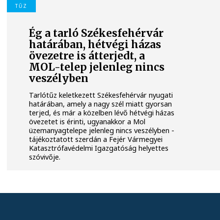
TŰZ
Ég a tarló Székesfehérvár
határában, hétvégi házas
övezetre is átterjedt, a
MOL-telep jelenleg nincs
veszélyben
Tarlótűz keletkezett Székesfehérvár nyugati
határában, amely a nagy szél miatt gyorsan
terjed, és már a közelben lévő hétvégi házas
övezetet is érinti, ugyanakkor a Mol
üzemanyagtelepe jelenleg nincs veszélyben -
tájékoztatott szerdán a Fejér Vármegyei
Katasztrófavédelmi Igazgatóság helyettes
szóvivője.