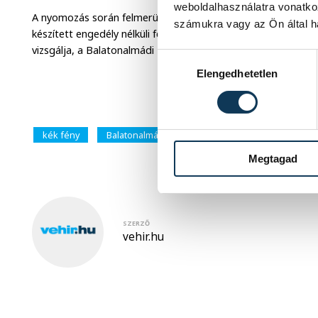
weboldalhasználatra vonatko
A nyomozás során felmerült annak a lehetősége is, hogy az
számukra vagy az Ön által ha
készített engedély nélküli felvételt, hanem több nő is érintett
vizsgálja, a Balatonalmádi Rendőrkapitányság több lehetség
Hozzájárulás kiválasztása
Elengedhetetlen
kék fény
Balatonalmádi
bűnügy
Megtagad
SZERZŐ
vehir.hu