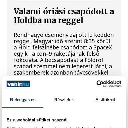
Valami óriási csapódott a
Holdba ma reggel
Rendhagyó esemény zajlott le kedden
reggel. Magyar idő szerint 8:35 körül
a Hold felszínébe csapódott a SpaceX
egyik Falcon–9 rakétájának felső
fokozata. A becsapódást a Földről
szabad szemmel nem lehetett látni, a
szakemberek azonban távcsövekkel
figyelték az eseményt.
Rekordok Európában –
Beleegyezés
Részletek
A sütikről
Magyarország a
legforróbb, Angliában
Ez a weboldal sütiket használ
szárazság tombol