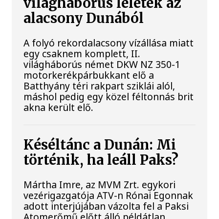
világháborús leletek az
alacsony Dunából
A folyó rekordalacsony vízállása miatt
egy csaknem komplett, II.
világháborús német DKW NZ 350-1
motorkerékpárbukkant elő a
Batthyány téri rakpart sziklái alól,
máshol pedig egy közel féltonnás brit
akna került elő.
Késéltánc a Dunán: Mi
történik, ha leáll Paks?
Mártha Imre, az MVM Zrt. egykori
vezérigazgatója ATV-n Rónai Egonnak
adott interjújában vázolta fel a Paksi
Atomerőmű előtt álló példátlan