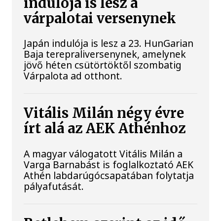
indulója is lesz a
várpalotai versenynek
Japán indulója is lesz a 23. HunGarian
Baja terepraliversenynek, amelynek
jövő héten csütörtöktől szombatig
Várpalota ad otthont.
Vitális Milán négy évre
írt alá az AEK Athénhoz
A magyar válogatott Vitális Milán a
Varga Barnabást is foglalkoztató AEK
Athén labdarúgócsapatában folytatja
pályafutását.