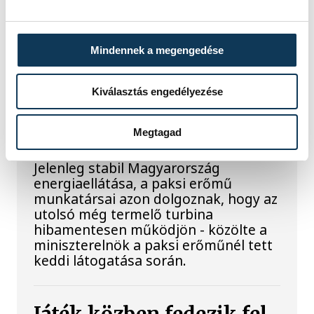
szárazságra hívja fel a figyelmet.
Elmeséljük a baljós kőtömb
történetét.
Mindennek a megengedése
Magyar Péter:
Kiválasztás engedélyezése
Magyarország
energiaellátása stabil
Megtagad
Jelenleg stabil Magyarország
energiaellátása, a paksi erőmű
munkatársai azon dolgoznak, hogy az
utolsó még termelő turbina
hibamentesen működjön - közölte a
miniszterelnök a paksi erőműnél tett
keddi látogatása során.