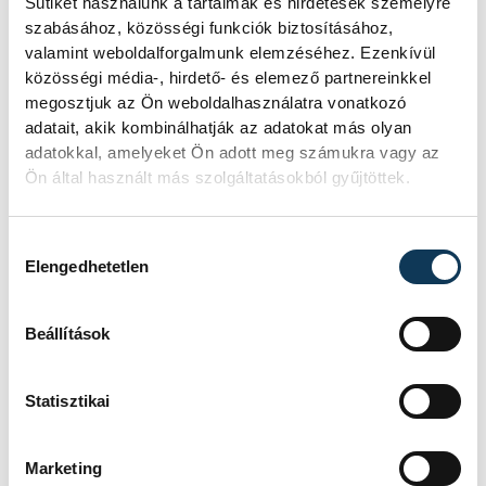
Sütiket használunk a tartalmak és hirdetések személyre
szabásához, közösségi funkciók biztosításához,
Rá sem ismerünk Európára,
valamint weboldalforgalmunk elemzéséhez. Ezenkívül
kontinensszerte rekordokat dönt a
közösségi média-, hirdető- és elemező partnereinkkel
hőség. Magyarország a legforróbb
megosztjuk az Ön weboldalhasználatra vonatkozó
országok közé került, miközben az
adatait, akik kombinálhatják az adatokat más olyan
Egyesült Királyságban olyan száraz
adatokkal, amelyeket Ön adott meg számukra vagy az
júliust mértek, amilyenre 155 éve nem
Ön által használt más szolgáltatásokból gyűjtöttek.
volt példa.
Hozzájárulás kiválasztása
Elengedhetetlen
A múltban és ma is rossz
hírt hoz a dunai Ínség-
Beállítások
szikla
Újra kilátszik a Dunából az aszály
Statisztikai
hírnöke! Régen a felbukkanása egyet
jelentett az éhínséggel, ma pedig a
klímaváltozás okozta extrém
Marketing