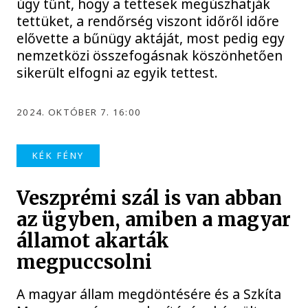
úgy tűnt, hogy a tettesek megúszhatják
tettüket, a rendőrség viszont időről időre
elővette a bűnügy aktáját, most pedig egy
nemzetközi összefogásnak köszönhetően
sikerült elfogni az egyik tettest.
2024. OKTÓBER 7. 16:00
KÉK FÉNY
Veszprémi szál is van abban
az ügyben, amiben a magyar
államot akarták
megpuccsolni
A magyar állam megdöntésére és a Szkíta