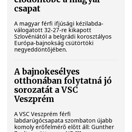
csapat
A magyar férfi ifjúsági kézilabda-
válogatott 32-27-re kikapott
Szlovéniától a belgrádi korosztályos
Európa-bajnokság csütörtöki
negyeddöntőjében.
A bajnokesélyes
otthonában folytatná jó
sorozatát a VSC
Veszprém
A VSC Veszprém férfi
labdarúgócsapata szombaton újabb
komoly erőfelmérő előtt áll: Gunther