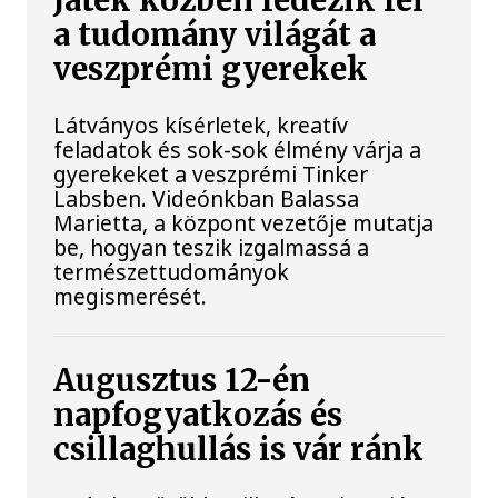
Játék közben fedezik fel
a tudomány világát a
veszprémi gyerekek
Látványos kísérletek, kreatív
feladatok és sok-sok élmény várja a
gyerekeket a veszprémi Tinker
Labsben. Videónkban Balassa
Marietta, a központ vezetője mutatja
be, hogyan teszik izgalmassá a
természettudományok
megismerését.
Augusztus 12-én
napfogyatkozás és
csillaghullás is vár ránk