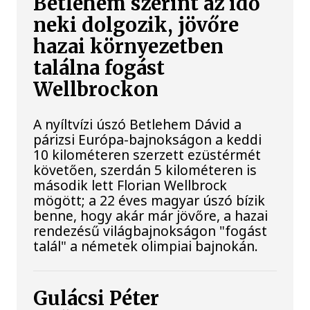
Betlehem szerint az idő
neki dolgozik, jövőre
hazai környezetben
találna fogást
Wellbrockon
A nyíltvízi úszó Betlehem Dávid a
párizsi Európa-bajnokságon a keddi
10 kilométeren szerzett ezüstérmét
követően, szerdán 5 kilométeren is
második lett Florian Wellbrock
mögött; a 22 éves magyar úszó bízik
benne, hogy akár már jövőre, a hazai
rendezésű világbajnokságon "fogást
talál" a németek olimpiai bajnokán.
Gulácsi Péter