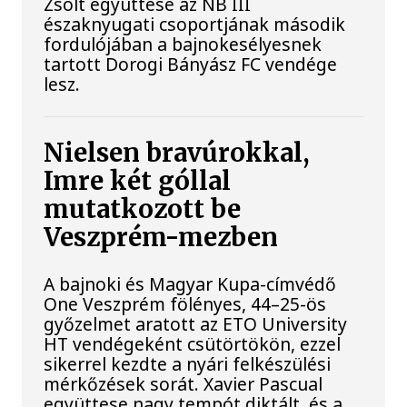
Zsolt együttese az NB III
északnyugati csoportjának második
fordulójában a bajnokesélyesnek
tartott Dorogi Bányász FC vendége
lesz.
Nielsen bravúrokkal,
Imre két góllal
mutatkozott be
Veszprém-mezben
A bajnoki és Magyar Kupa-címvédő
One Veszprém fölényes, 44–25-ös
győzelmet aratott az ETO University
HT vendégeként csütörtökön, ezzel
sikerrel kezdte a nyári felkészülési
mérkőzések sorát. Xavier Pascual
együttese nagy tempót diktált, és a