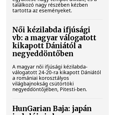
találkozó nagy részében kézben
tartotta az eseményeket.
Női kézilabda ifjúsági
vb: a magyar válogatott
kikapott Dániától a
negyeddöntőben
A magyar női ifjúsági kézilabda-
válogatott 24-20-ra kikapott Dániától
a romániai korosztályos
világbajnokság csütörtöki
negyeddöntőjében, Pitesti-ben.
HunGarian Baja: japán