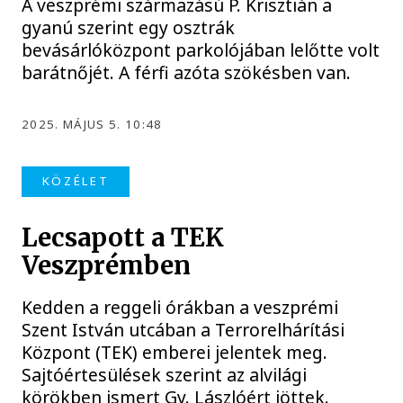
A veszprémi származású P. Krisztián a
gyanú szerint egy osztrák
bevásárlóközpont parkolójában lelőtte volt
barátnőjét. A férfi azóta szökésben van.
2025. MÁJUS 5. 10:48
KÖZÉLET
Lecsapott a TEK
Veszprémben
Kedden a reggeli órákban a veszprémi
Szent István utcában a Terrorelhárítási
Központ (TEK) emberei jelentek meg.
Sajtóértesülések szerint az alvilági
körökben ismert Gy. Lászlóért jöttek.