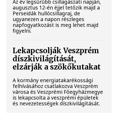
Az év legsűrűbb csillagászati napján,
augusztus 12-én éjjel tetőzik majd a
Perseidák hullócsillagraj, de
ugyanezen a napon részleges
napfogyatkozást is meg lehet majd
figyelni.
Lekapcsolják Veszprém
díszkivilágítását,
elzárják a szökőkutakat
A kormány energiatakarékossági
felhívásához csatlakozva Veszprém
városa és Veszprémi Főegyházmegye
is lekapcsolta a veszprémi épületek
és nevezetességek díszkivilágítását.