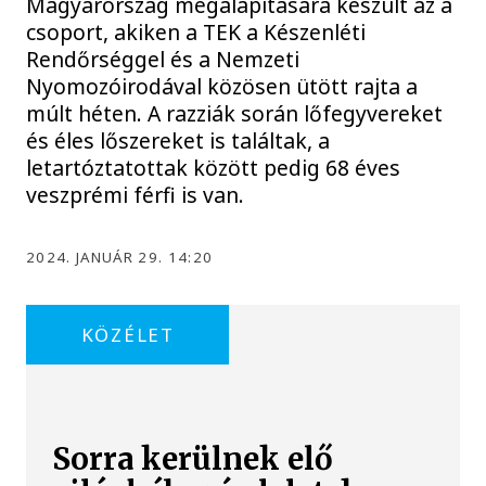
Magyarország megalapítására készült az a
csoport, akiken a TEK a Készenléti
Rendőrséggel és a Nemzeti
Nyomozóirodával közösen ütött rajta a
múlt héten. A razziák során lőfegyvereket
és éles lőszereket is találtak, a
letartóztatottak között pedig 68 éves
veszprémi férfi is van.
2024. JANUÁR 29. 14:20
KÖZÉLET
Sorra kerülnek elő