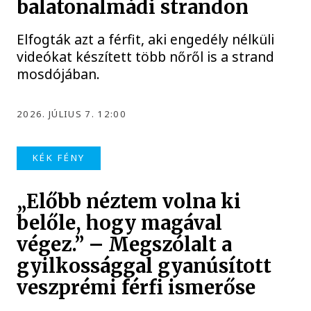
balatonalmádi strandon
Elfogták azt a férfit, aki engedély nélküli
videókat készített több nőről is a strand
mosdójában.
2026. JÚLIUS 7. 12:00
KÉK FÉNY
„Előbb néztem volna ki
belőle, hogy magával
végez.” – Megszólalt a
gyilkossággal gyanúsított
veszprémi férfi ismerőse