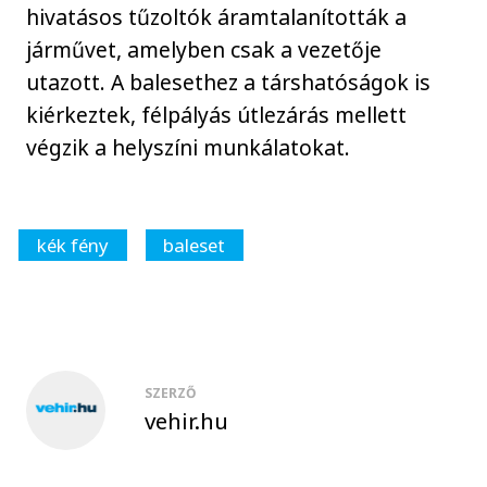
hivatásos tűzoltók áramtalanították a
járművet, amelyben csak a vezetője
utazott. A balesethez a társhatóságok is
kiérkeztek, félpályás útlezárás mellett
végzik a helyszíni munkálatokat.
kék fény
baleset
SZERZŐ
vehir.hu