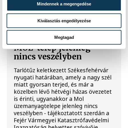
Mindennek a megengedése
Ég a tarló Székesfehérvár
Kiválasztás engedélyezése
határában, hétvégi házas
övezetre is átterjedt, a
Megtagad
MOL-telep jelenleg
nincs veszélyben
Tarlótűz keletkezett Székesfehérvár
nyugati határában, amely a nagy szél
miatt gyorsan terjed, és már a
közelben lévő hétvégi házas övezetet
is érinti, ugyanakkor a Mol
üzemanyagtelepe jelenleg nincs
veszélyben - tájékoztatott szerdán a
Fejér Vármegyei Katasztrófavédelmi
Igazgatóság helyettes szóvivője.