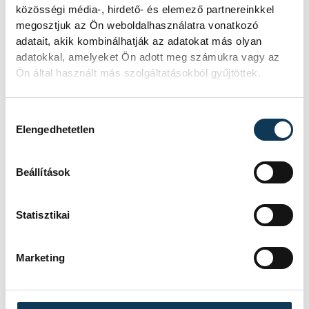
Tűz van a
közösségi média-, hirdető- és elemező partnereinkkel
megosztjuk az Ön weboldalhasználatra vonatkozó
Csobánchegyen
adatait, akik kombinálhatják az adatokat más olyan
adatokkal, amelyeket Ön adott meg számukra vagy az
Ön által használt más szolgáltatásokból gyűjtöttek.
KÖZÉRDEKŰ
Hozzájárulás kiválasztása
Elengedhetetlen
Újabb tűzeset Veszprém
vármegyében:
Beállítások
Noszlopnál ég a száraz fű
Tíz hektáron ég a száraz fű és egy
Statisztikai
fás-bokros terület a Veszprém
vármegyei Noszlopnál a 8402-es út
Marketing
mellett.
TŰZ