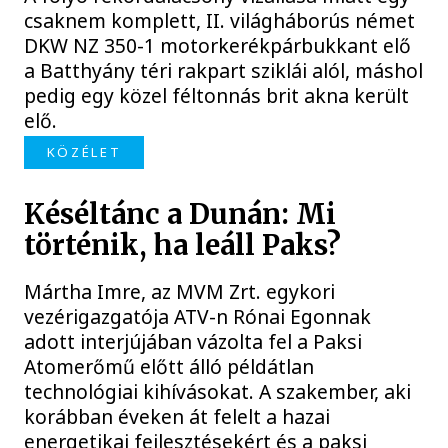
csaknem komplett, II. világháborús német
DKW NZ 350-1 motorkerékpárbukkant elő
a Batthyány téri rakpart sziklái alól, máshol
pedig egy közel féltonnás brit akna került
elő.
KÖZÉLET
Késéltánc a Dunán: Mi
történik, ha leáll Paks?
Mártha Imre, az MVM Zrt. egykori
vezérigazgatója ATV-n Rónai Egonnak
adott interjújában vázolta fel a Paksi
Atomerőmű előtt álló példátlan
technológiai kihívásokat. A szakember, aki
korábban éveken át felelt a hazai
energetikai fejlesztésekért és a paksi