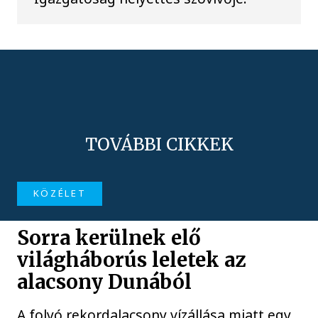
TOVÁBBI CIKKEK
KÖZÉLET
Sorra kerülnek elő
világháborús leletek az
alacsony Dunából
A folyó rekordalacsony vízállása miatt egy