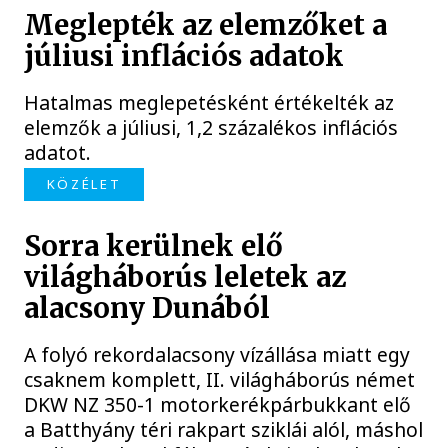
Meglepték az elemzőket a
júliusi inflációs adatok
Hatalmas meglepetésként értékelték az
elemzők a júliusi, 1,2 százalékos inflációs
adatot.
KÖZÉLET
Sorra kerülnek elő
világháborús leletek az
alacsony Dunából
A folyó rekordalacsony vízállása miatt egy
csaknem komplett, II. világháborús német
DKW NZ 350-1 motorkerékpárbukkant elő
a Batthyány téri rakpart sziklái alól, máshol