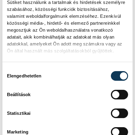
Sütiket használunk a tartalmak és hirdetések személyre
szabásához, közösségi funkciók biztosításához,
valamint weboldalforgalmunk elemzéséhez. Ezenkívül
közösségi média-, hirdető- és elemező partnereinkkel
megosztjuk az Ön weboldalhasználatra vonatkozó
adatait, akik kombinálhatják az adatokat más olyan
adatokkal, amelyeket Ön adott meg számukra vagy az
Ön által használt más szolgáltatásokból gyűjtöttek.
TOVÁBBI CIKKEK
KÉK FÉNY
Hozzájárulás kiválasztása
Elengedhetetlen
Tűz van a
Beállítások
Csobánchegyen
Statisztikai
KÖZÉRDEKŰ
Marketing