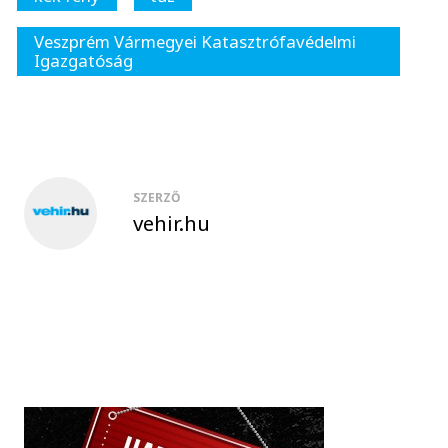
Veszprém Vármegyei Katasztrófavédelmi
Igazgatóság
SZERZŐ
vehir.hu