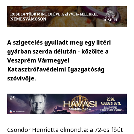
A szigetelés gyulladt meg egy litéri
gyárban szerda délután - közölte a
Veszprém Vármegyei
Katasztrófavédelmi Igazgatóság
szóvivője.
Csondor Henrietta elmondta: a 72-es főút