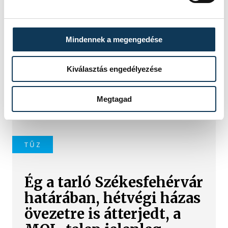
Újabb tűzeset Veszprém
vármegyében:
Mindennek a megengedése
Noszlopnál ég a száraz fű
Kiválasztás engedélyezése
Tíz hektáron ég a száraz fű és egy
fás-bokros terület a Veszprém
vármegyei Noszlopnál a 8402-es út
Megtagad
mellett.
TŰZ
Ég a tarló Székesfehérvár
határában, hétvégi házas
övezetre is átterjedt, a