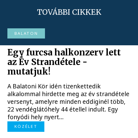
TOVÁBBI CIKKEK
BALATON
Egy furcsa halkonzerv lett
az Év Strandétele -
mutatjuk!
A Balatoni Kör idén tizenkettedik
alkalommal hirdette meg az év strandétele
versenyt, amelyre minden eddiginél több,
22 vendéglátóhely 44 étellel indult. Egy
fonyódi hely nyert...
KÖZÉLET