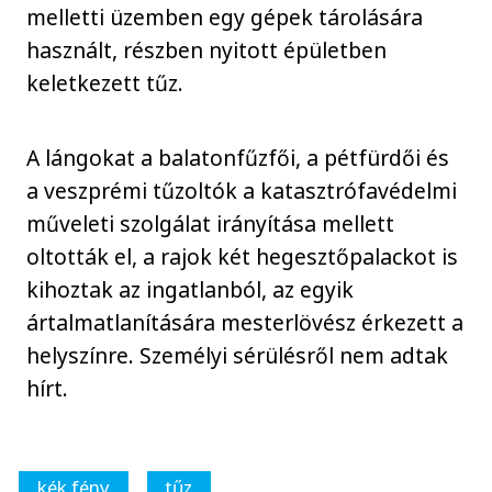
melletti üzemben egy gépek tárolására
használt, részben nyitott épületben
keletkezett tűz.
A lángokat a balatonfűzfői, a pétfürdői és
a veszprémi tűzoltók a katasztrófavédelmi
műveleti szolgálat irányítása mellett
oltották el, a rajok két hegesztőpalackot is
kihoztak az ingatlanból, az egyik
ártalmatlanítására mesterlövész érkezett a
helyszínre. Személyi sérülésről nem adtak
hírt.
kék fény
tűz