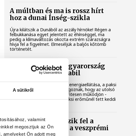
A múltban és ma is rossz hírt
hoz a dunai Ínség-szikla
Újra kilátszik a Dunából az aszály hírnöke! Régen a
felbukkanása egyet jelentett az éhínséggel, ma
pedig a klímaváltozás okozta extrém szárazságra
hívja fel a figyelmet. Elmeséljük a baljós kőtömb
történetét.
Magyar Péter: Magyarország
energiaellátása stabil
Jelenleg stabil Magyarország energiaellátása, a paksi
erőmű munkatársai azon dolgoznak, hogy az utolsó
A sütikről
még termelő turbina hibamentesen működjön -
közölte a miniszterelnök a paksi erőműnél tett keddi
látogatása során.
tosításához, valamint
Játék közben fedezik fel a
einkkel megosztjuk az Ön
tudomány világát a veszprémi
gyerekek
l, amelyeket Ön adott meg