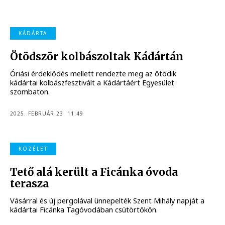
KÁDÁRTA
Ötödször kolbászoltak Kádártán
Óriási érdeklődés mellett rendezte meg az ötödik
kádártai kolbászfesztivált a Kádártáért Egyesület
szombaton.
2025. FEBRUÁR 23. 11:49
KÖZÉLET
Tető alá került a Ficánka óvoda
terasza
Vásárral és új pergolával ünnepelték Szent Mihály napját a
kádártai Ficánka Tagóvodában csütörtökön.