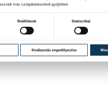
amivel hagyományosan azt a helyi lakost ismerik el, aki
sznált más szolgáltatásokból gyűjtöttek.
sokat tett Kádárta közösségéért. A nap további részében
koncerteken és utcabálon szórakozhattak a városrész
lakói és akik ellátogattak Kádártára.
Beállítások
Statisztikai
2023. MÁJUS 29. 16:02
Kiválasztás engedélyezése
Min