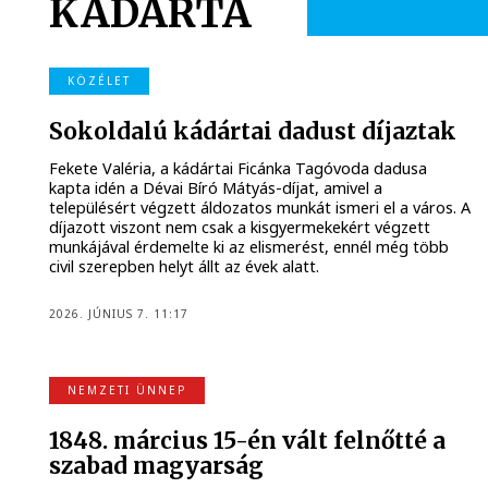
KÁDÁRTA
KÖZÉLET
Sokoldalú kádártai dadust díjaztak
Fekete Valéria, a kádártai Ficánka Tagóvoda dadusa
kapta idén a Dévai Bíró Mátyás-díjat, amivel a
településért végzett áldozatos munkát ismeri el a város. A
díjazott viszont nem csak a kisgyermekekért végzett
munkájával érdemelte ki az elismerést, ennél még több
civil szerepben helyt állt az évek alatt.
2026. JÚNIUS 7. 11:17
NEMZETI ÜNNEP
1848. március 15-én vált felnőtté a
szabad magyarság