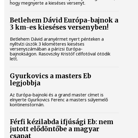
hogy megnyerte a kieséses versenyt.
Betlehem Dávid Európa-bajnok a
3 km-es kieséses versenyben!
Betlehem Dávid aranyérmet nyert pénteken a
nyíltvízi úszók 3 kilométeres kieséses
versenyszámában a párizsi Európa-
bajnokságon. Rasovszky Kristóf célfotóval ötödik
lett.
Gyurkovics a masters Eb
legjobbja
Az Európa-bajnoki és a grand master címet is
elnyerte Gyurkovics Ferenc a masters súlyemelő
kontinenstornán.
Férfi kézilabda ifjúsági Eb: nem
jutott elődöntőbe a magyar
csapat