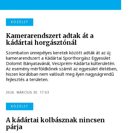
KÖZÉLET
Kamerarendszert adtak át a
kádártai horgásztónál
Szombaton ünnepélyes keretek között adták át az új
kamerarendszert a Kádártai Sporthorgász Egyesület
Dolomit Bányatavánál, Veszprém-Kádárta külterületén.
Az esemény mérföldkőnek számít az egyesület életében,
hiszen korábban nem valósult meg ilyen nagyságrendű
fejlesztés a területen.
2026. MÁRCIUS 30. 17:03
KÖZÉLET
A kádártai kolbásznak nincsen
párja