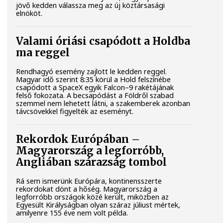
jövő kedden válassza meg az új köztársasági
elnököt.
Valami óriási csapódott a Holdba
ma reggel
Rendhagyó esemény zajlott le kedden reggel.
Magyar idő szerint 8:35 körül a Hold felszínébe
csapódott a SpaceX egyik Falcon–9 rakétájának
felső fokozata. A becsapódást a Földről szabad
szemmel nem lehetett látni, a szakemberek azonban
távcsövekkel figyelték az eseményt.
Rekordok Európában –
Magyarország a legforróbb,
Angliában szárazság tombol
Rá sem ismerünk Európára, kontinensszerte
rekordokat dönt a hőség. Magyarország a
legforróbb országok közé került, miközben az
Egyesült Királyságban olyan száraz júliust mértek,
amilyenre 155 éve nem volt példa.