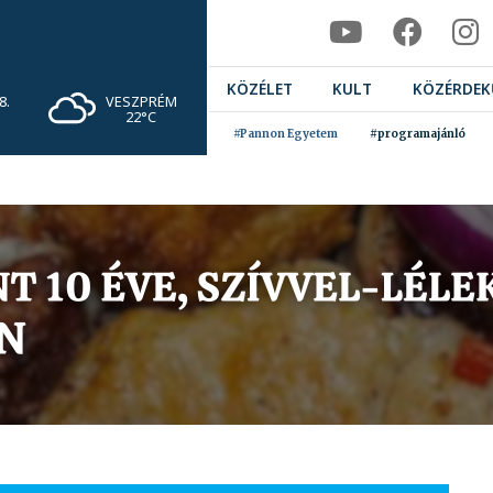
KÖZÉLET
KULT
KÖZÉRDEK
VESZPRÉM
8.
22°C
#Pannon Egyetem
#programajánló