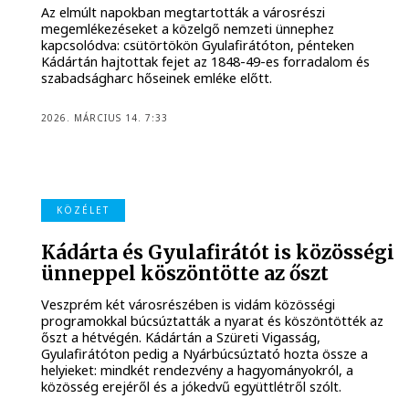
Az elmúlt napokban megtartották a városrészi
megemlékezéseket a közelgő nemzeti ünnephez
kapcsolódva: csütörtökön Gyulafirátóton, pénteken
Kádártán hajtottak fejet az 1848-49-es forradalom és
szabadságharc hőseinek emléke előtt.
2026. MÁRCIUS 14. 7:33
KÖZÉLET
Kádárta és Gyulafirátót is közösségi
ünneppel köszöntötte az őszt
Veszprém két városrészében is vidám közösségi
programokkal búcsúztatták a nyarat és köszöntötték az
őszt a hétvégén. Kádártán a Szüreti Vigasság,
Gyulafirátóton pedig a Nyárbúcsúztató hozta össze a
helyieket: mindkét rendezvény a hagyományokról, a
közösség erejéről és a jókedvű együttlétről szólt.