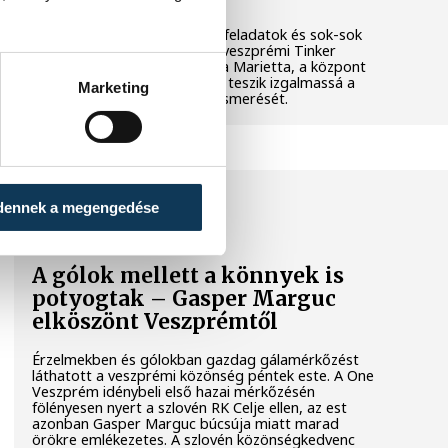
Látványos kísérletek, kreatív feladatok és sok-sok
élmény várja a gyerekeket a veszprémi Tinker
Labsben. Videónkban Balassa Marietta, a központ
vezetője mutatja be, hogyan teszik izgalmassá a
Marketing
természettudományok megismerését.
SPORT
dennek a megengedése
A gólok mellett a könnyek is
potyogtak – Gasper Marguc
elköszönt Veszprémtől
Érzelmekben és gólokban gazdag gálamérkőzést
láthatott a veszprémi közönség péntek este. A One
Veszprém idénybeli első hazai mérkőzésén
fölényesen nyert a szlovén RK Celje ellen, az est
azonban Gasper Marguc búcsúja miatt marad
örökre emlékezetes. A szlovén közönségkedvenc