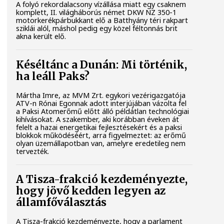
A folyó rekordalacsony vízállása miatt egy csaknem
komplett, II. világháborús német DKW NZ 350-1
motorkerékpárbukkant elő a Batthyány téri rakpart
sziklái alól, máshol pedig egy közel féltonnás brit
akna került elő.
Késéltánc a Dunán: Mi történik,
ha leáll Paks?
Mártha Imre, az MVM Zrt. egykori vezérigazgatója
ATV-n Rónai Egonnak adott interjújában vázolta fel
a Paksi Atomerőmű előtt álló példátlan technológiai
kihívásokat. A szakember, aki korábban éveken át
felelt a hazai energetikai fejlesztésekért és a paksi
blokkok működéséért, arra figyelmeztet: az erőmű
olyan üzemállapotban van, amelyre eredetileg nem
tervezték.
A Tisza-frakció kezdeményezte,
hogy jövő kedden legyen az
államfőválasztás
A Tisza-frakció kezdeményezte, hogy a parlament