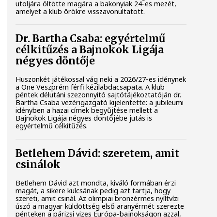
utoljára öltötte magára a bakonyiak 24-es mezét,
amelyet a klub örökre visszavonultatott.
Dr. Bartha Csaba: egyértelmű
célkitűzés a Bajnokok Ligája
négyes döntője
Huszonkét játékossal vág neki a 2026/27-es idénynek
a One Veszprém férfi kézilabdacsapata. A klub
péntek délutáni szezonnyitó sajtótájékoztatóján dr.
Bartha Csaba vezérigazgató kijelentette: a jubileumi
idényben a hazai címek begyűjtése mellett a
Bajnokok Ligája négyes döntőjébe jutás is
egyértelmű célkitűzés.
Betlehem Dávid: szeretem, amit
csinálok
Betlehem Dávid azt mondta, kiváló formában érzi
magát, a sikere kulcsának pedig azt tartja, hogy
szereti, amit csinál. Az olimpiai bronzérmes nyíltvízi
úszó a magyar küldöttség első aranyérmét szerezte
pénteken a párizsi vizes Európa-bajnokságon azzal,