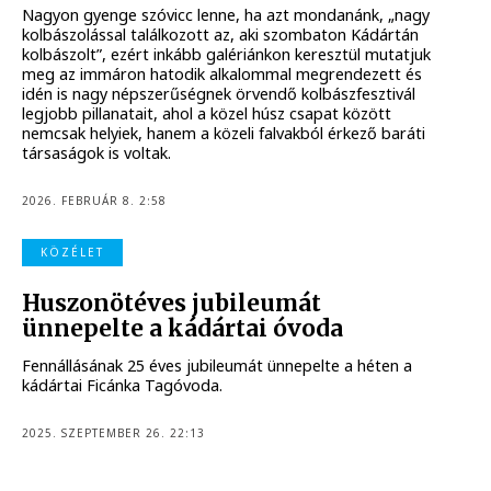
Nagyon gyenge szóvicc lenne, ha azt mondanánk, „nagy
kolbászolással találkozott az, aki szombaton Kádártán
kolbászolt”, ezért inkább galériánkon keresztül mutatjuk
meg az immáron hatodik alkalommal megrendezett és
idén is nagy népszerűségnek örvendő kolbászfesztivál
legjobb pillanatait, ahol a közel húsz csapat között
nemcsak helyiek, hanem a közeli falvakból érkező baráti
társaságok is voltak.
2026. FEBRUÁR 8. 2:58
KÖZÉLET
Huszonötéves jubileumát
ünnepelte a kádártai óvoda
Fennállásának 25 éves jubileumát ünnepelte a héten a
kádártai Ficánka Tagóvoda.
2025. SZEPTEMBER 26. 22:13