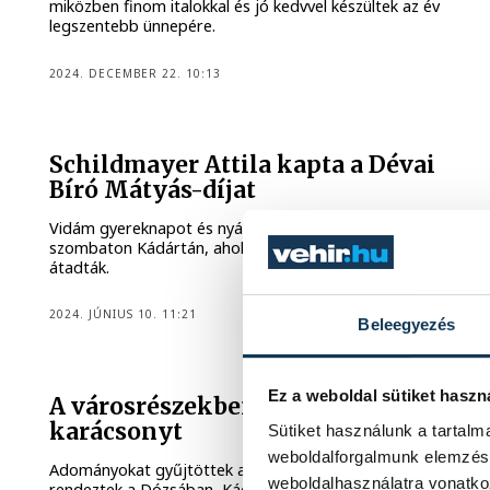
miközben finom italokkal és jó kedvvel készültek az év
legszentebb ünnepére.
2024. DECEMBER 22. 10:13
Schildmayer Attila kapta a Dévai
Bíró Mátyás-díjat
Vidám gyereknapot és nyárköszöntőt szerveztek
szombaton Kádártán, ahol a Dévai Bíró Mátyás-díjat is
átadták.
2024. JÚNIUS 10. 11:21
Beleegyezés
Ez a weboldal sütiket haszn
A városrészekben is várják a
karácsonyt
Sütiket használunk a tartal
weboldalforgalmunk elemzésé
Adományokat gyűjtöttek a Cholnokyn, ünnepséget
weboldalhasználatra vonatko
rendeztek a Dózsában, Kádártán is várják az ünnepet.