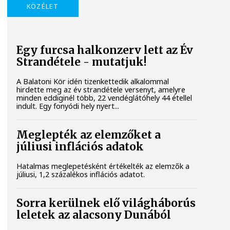
KÖZÉLET
Egy furcsa halkonzerv lett az Év
Strandétele - mutatjuk!
A Balatoni Kör idén tizenkettedik alkalommal
hirdette meg az év strandétele versenyt, amelyre
minden eddiginél több, 22 vendéglátóhely 44 étellel
indult. Egy fonyódi hely nyert...
Meglepték az elemzőket a
júliusi inflációs adatok
Hatalmas meglepetésként értékelték az elemzők a
júliusi, 1,2 százalékos inflációs adatot.
Sorra kerülnek elő világháborús
leletek az alacsony Dunából