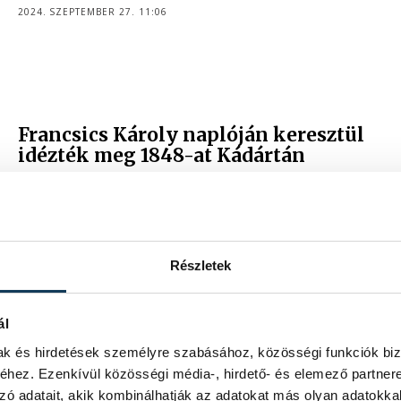
2024. SZEPTEMBER 27. 11:06
Francsics Károly naplóján keresztül
idézték meg 1848-at Kádártán
Károlyi Ildikó helytörténeti kutató idézte meg a veszprémi
borbély szavain keresztül a szabadság első tavaszát.
2024. MÁRCIUS 15. 13:03
Részletek
ál
Idén is gazdára talált a kádártai
Dévai Bíró Mátyás-díj
mak és hirdetések személyre szabásához, közösségi funkciók biz
hez. Ezenkívül közösségi média-, hirdető- és elemező partner
Vidám gyereknapi programokat szerveztek Kádártán
zó adatait, akik kombinálhatják az adatokat más olyan adatokka
vasárnap, ahol átadták az idei Dévai Bíró Mátyás-díjat is,