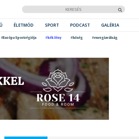
Ű
ÉLETMÓD
SPORT
PODCAST
GALÉRIA
#Európa Sportrégiója
#kék fény
#hőség
#energiaválság