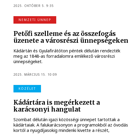
2025. OKTÓBER 5. 9:35
NEMZETI ÜNNEP
Petőfi szelleme és az összefogás
üzenete a városrészi ünnepségeken
Kádártán és Gyulafirátóton péntek délután rendezték
meg az 1848-as forradalomra emlékező városrészi
ünnepségeket.
2025. MÁRCIUS 15. 10:09
KÖZÉLET
Kádártára is megérkezett a
karácsonyi hangulat
Szombat délután igazi közösségi ünnepet tartottak a
kádártaiak. A falukarácsonyon a programokból az óvodás
kortól a nyugdíjasokig mindenki kivette a részét,