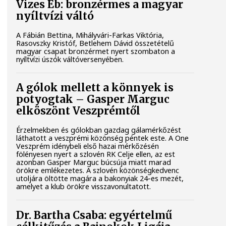
Vizes Eb: bronzérmes a magyar
nyíltvízi váltó
A Fábián Bettina, Mihályvári-Farkas Viktória,
Rasovszky Kristóf, Betlehem Dávid összetételű
magyar csapat bronzérmet nyert szombaton a
nyíltvízi úszók váltóversenyében.
A gólok mellett a könnyek is
potyogtak – Gasper Marguc
elköszönt Veszprémtől
Érzelmekben és gólokban gazdag gálamérkőzést
láthatott a veszprémi közönség péntek este. A One
Veszprém idénybeli első hazai mérkőzésén
fölényesen nyert a szlovén RK Celje ellen, az est
azonban Gasper Marguc búcsúja miatt marad
örökre emlékezetes. A szlovén közönségkedvenc
utoljára öltötte magára a bakonyiak 24-es mezét,
amelyet a klub örökre visszavonultatott.
Dr. Bartha Csaba: egyértelmű