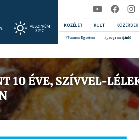
KÖZÉLET
KULT
KÖZÉRDEK
VESZPRÉM
9.
32°C
#Pannon Egyetem
#programajánló