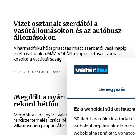
Vizet osztanak szerdától a
vasútállomásokon és az autóbusz-
állomásokon
A harmadfokú hőségriasztás miatt szerdától vasárnapig
vizet osztanak a MÁV-VOLÁN-csoport utasai számára -
közölte a vasúttársaság.
2024. AUGUSZTUS 14. 8:52
Beleegyezés
Megdőlt a nyári áramfogyasztási
rekord hétfőn
Ez a weboldal sütiket haszn
Megdőlt az idei nyári, valamint a mindenkori nyári
Sütiket használunk a tartal
rendszerterhelési csúcs hétfőn - közölte a Mavir Magyar
Villamosenergia-ipari Átviteli Rendszerirányító Zrt.
weboldalforgalmunk elemzésé
weboldalhasználatra vonatko