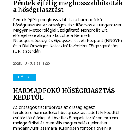
Péntek éjfélig meghosszabbították
a hőségriasztást
Péntek éjfélig meghosszabbítja a harmadfokú
hőségriasztást az országos tisztifőorvos a HungaroMet
Magyar Meteorológiai Szolgáltató Nonprofit Zrt.
előrejelzése alapján - közölte a Nemzeti
Népegészségügyi és Gyógyszerészeti Központ (NNGYK)
és a BM Országos Katasztrófavédelmi Főigazgatóság
(OKF) szerdán.
2025. JÚNIUS 26. 8:20
HŐSÉG
HARMADFOKÚ HŐSÉGRIASZTÁS
KEDDTŐL
Az országos tisztifőorvos az ország egész
területére harmadfokú hőségriasztást adott ki keddtől
csütörtök éjfélig. A következő napok tartósan extrém
melege fizikai és mentális megterhelést jelenthet
mindannyiunk számára. Különösen fontos figyelni a