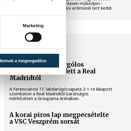
még termelő turbina hibamentesen működjön -
közölte a miniszterelnök a paksi erőműnél tett keddi
látogatása során.
Marketing
SPORT
dennek a megengedése
A Ferencváros egygólos
vereséget szenvedett a Real
Madridtól
A Ferencvárosi TC labdarúgócsapata 2-1-re kikapott
szombaton a Real Madridtól barátságos
mérkőzésen a Groupama Arénában.
A korai piros lap megpecsételte
a VSC Veszprém sorsát