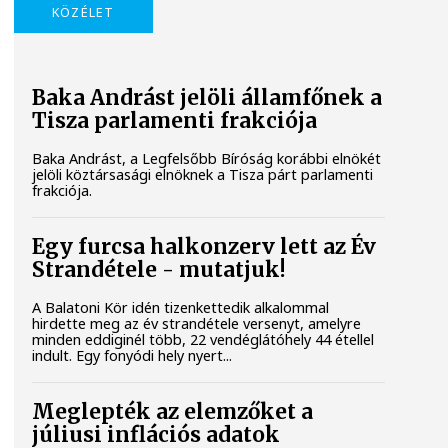
KÖZÉLET
Baka Andrást jelöli államfőnek a
Tisza parlamenti frakciója
Baka Andrást, a Legfelsőbb Bíróság korábbi elnökét
jelöli köztársasági elnöknek a Tisza párt parlamenti
frakciója.
Egy furcsa halkonzerv lett az Év
Strandétele - mutatjuk!
A Balatoni Kör idén tizenkettedik alkalommal
hirdette meg az év strandétele versenyt, amelyre
minden eddiginél több, 22 vendéglátóhely 44 étellel
indult. Egy fonyódi hely nyert...
Meglepték az elemzőket a
júliusi inflációs adatok