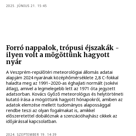
2025. JÚNIUS 21. 15:45
Forró nappalok, trópusi éjszakák -
ilyen volt a mögöttünk hagyott
nyár
A Veszprém-repülőtéri meteorológiai állomás adatai
alapjám 2024 nyarának középhőmérséklete 2,8 C-fokkal
haladta meg az 1991–2020-as éghajlati normált (sokévi
átlag), amivel a legmelegebb lett az 1971 óta jegyzett
adatsorban. Kovács Győző meteorológus és helytörténeti
kutató írása a mögöttünk hagyott hónapokról, amiben az
adatok elemzése mellett tudományos alapossággal
rendbe teszi az olyan fogalmakat is, amikkel
előszeretettel dobálóznak a szenzációhajhász cikkek az
időjárással kapcsolatban.
2024. SZEPTEMBER 19. 14:39