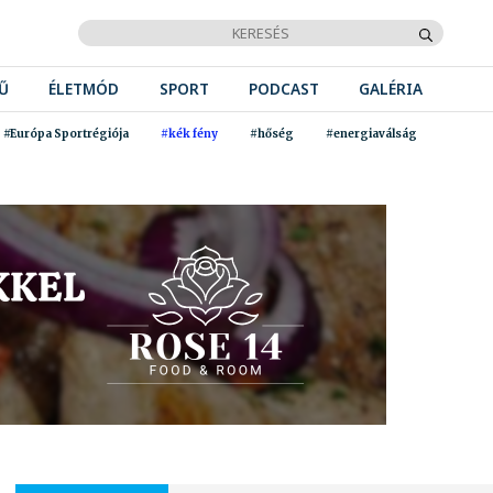
Ű
ÉLETMÓD
SPORT
PODCAST
GALÉRIA
#Európa Sportrégiója
#kék fény
#hőség
#energiaválság