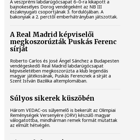
A veszprémi labdarúgócsapat 6–0-ra kikapott a
bajnokesélyes Dorog vendégeként az NB III
északnyugati csoportjának 3. fordulójában. A
bakonyiak a 2. perctől emberhátrányban játszottak.
A Real Madrid képviselői
megkoszorúzták Puskás Ferenc
sírját
Roberto Carlos és José Ángel Sánchez a Budapesten
vendégeskedő Real Madrid labdarúgócsapat
képviseletében megkoszorúzta a klub legendás
magyar játékosának, Puskás Ferencnek a sírját a
Szent István Bazilika altemplomában.
Súlyos sikerek küszöbén
Három VEDAC-os súlyemelő is bekerült az Olimpiai
Reménységek Versenyére (ORV) készülő magyar
válogatottba, mindhárman remek formát mutattak
az elmúlt hétvégén.