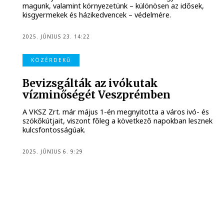
magunk, valamint környezetünk – különösen az idősek,
kisgyermekek és házikedvencek – védelmére.
2025. JÚNIUS 23. 14:22
KÖZÉRDEKŰ
Bevizsgálták az ivókutak
vízminőségét Veszprémben
A VKSZ Zrt. már május 1-én megnyitotta a város ivó- és
szökőkútjait, viszont főleg a következő napokban lesznek
kulcsfontosságúak.
2025. JÚNIUS 6. 9:29