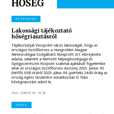
HŐSÉG
KÖZÉRDEKŰ
Lakossági tájékoztató
hőségriasztásról
Tájékoztatjuk Veszprém város lakosságát, hogy az
országos tisztifőorvos a HungroMet Magyar
Meteorológiai Szolgáltató Nonprofit Zrt. előrejelzési
adatai, valamint a Nemzeti Népegészségügyi és
Gyógyszerészeti Központ szakmai ajánlását figyelembe
véve az országos tisztifőorvos Asszony 2025. Június 30.
(hétfő) 0:00 órától 2025. Július 04. (péntek) 24:00 óráig az
ország egész területére vonatkozóan II. fokú
hőségriasztást adott ki.
2025. JÚNIUS 30. 16:38
HŐSÉG