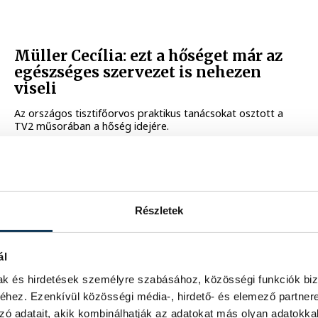
Müller Cecília: ezt a hőséget már az
egészséges szervezet is nehezen
viseli
Az országos tisztifőorvos praktikus tanácsokat osztott a
TV2 műsorában a hőség idejére.
2024. JÚLIUS 16. 16:20
Részletek
A jövőben a mostani hőhullámok a
gyengébb kategóriába fognak
ál
tartozni
mak és hirdetések személyre szabásához, közösségi funkciók biz
A jövőben a mostanihoz hasonló hőhullámok a gyengébb
hez. Ezenkívül közösségi média-, hirdető- és elemező partner
kategóriába fognak tartozni - közölte az MCC
Klímapolitikai Intézet pénteken.
zó adatait, akik kombinálhatják az adatokat más olyan adatokka