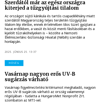
Szerdától már az egész országra
kiterjed a tűzgyújtási tilalom
Az országot sújtó kánikula és tartós csapadékhiány miatt
szerdától Magyarország teljes területén tűzgyújtási
tilalom lép életbe, ennek értelmében tilos tüzet gyújtani a
hazai erdőkben, a vasút és közút menti fásításokban és a
kijelölt tűzrakóhelyeken is – közölte a Nemzeti
Élelmiszerlánc-biztonsági Hivatal (Nébih) szerdán a
honlapján.
2025. JÚNIUS 25. 13:37
HŐSÉG
Vasárnap nagyon erős UV-B
sugárzás várható
Vasárnap figyelmeztetési kritériumot meghaladó, nagyon
erős UV-B sugárzás várható az ország valamennyi
régiójában - tudatta a HungaroMet Nonprofit Zrt.
szombaton az MTI-vel.