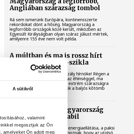
Magyarország a legforróbb,
Angliában szárazság tombol
Rá sem ismerünk Európára, kontinensszerte
rekordokat dönt a hőség. Magyarország a
legforróbb országok közé került, miközben az
Egyesült Királyságban olyan száraz júliust mértek,
amilyenre 155 éve nem volt példa.
A múltban és ma is rossz hírt
hoz a dunai Ínség-szikla
Újra kilátszik a Dunából az aszály hírnöke! Régen a
felbukkanása egyet jelentett az éhínséggel, ma
pedig a klímaváltozás okozta extrém szárazságra
hívja fel a figyelmet. Elmeséljük a baljós kőtömb
A sütikről
történetét.
Magyar Péter: Magyarország
energiaellátása stabil
tosításához, valamint
einkkel megosztjuk az Ön
Jelenleg stabil Magyarország energiaellátása, a paksi
l, amelyeket Ön adott meg
erőmű munkatársai azon dolgoznak, hogy az utolsó