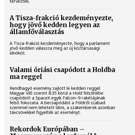
tervezték.
A Tisza-frakció kezdeményezte,
hogy jövő kedden legyen az
államfőválasztás
A Tisza-frakció kezdeményezte, hogy a parlament
jövő kedden válassza meg az új köztársasági
elnököt.
Valami óriási csapódott a Holdba
ma reggel
Rendhagyó esemény zajlott le kedden reggel.
Magyar idő szerint 8:35 körül a Hold felszínébe
csapódott a SpaceX egyik Falcon–9 rakétájának
felső fokozata. A becsapódást a Földről szabad
szemmel nem lehetett látni, a szakemberek azonban
távcsövekkel figyelték az eseményt.
Rekordok Európában –