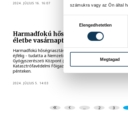
2024. JÚLIUS 16. 16:07
számukra vagy az Ön által ha
Hozzájárulás kiválasztása
Elengedhetetlen
Harmadfokú hőségriasztás lép
életbe vasárnaptól péntek éjfélig
Harmadfokú hőségriasztás lép életbe vasárnaptól péntek
éjfélig - tudatta a Nemzeti Népegészségügyi és
Megtagad
Gyógyszerészeti Központ (NNGYK) és a BM Országos
Katasztrófavédelmi Főigazgatóság közös közleményben
pénteken.
2024. JÚLIUS 5. 14:03
...
2
3