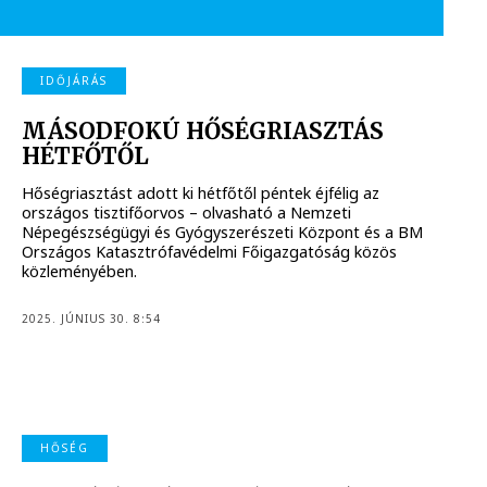
IDŐJÁRÁS
MÁSODFOKÚ HŐSÉGRIASZTÁS
HÉTFŐTŐL
Hőségriasztást adott ki hétfőtől péntek éjfélig az
országos tisztifőorvos – olvasható a Nemzeti
Népegészségügyi és Gyógyszerészeti Központ és a BM
Országos Katasztrófavédelmi Főigazgatóság közös
közleményében.
2025. JÚNIUS 30. 8:54
HŐSÉG