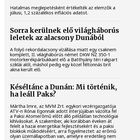
Hatalmas meglepetésként értékelték az elemzők a
júliusi, 1,2 százalékos inflációs adatot.
Sorra kerülnek elő világháborús
leletek az alacsony Dunából
A folyó rekordalacsony vízállása miatt egy csaknem
komplett, II. világháborús német DKW NZ 350-1
motorkerékpárbukkant elő a Batthyány téri rakpart
sziklái alól, máshol pedig egy közel féltonnás brit
akna került elő.
Késéltánc a Dunán: Mi történik,
ha leáll Paks?
Mártha Imre, az MVM Zrt. egykori vezérigazgatója
ATV-n Rónai Egonnak adott interjújában vázolta fel
a Paksi Atomerőmű előtt álló példátlan technológiai
kihívásokat. A szakember, aki korábban éveken át
felelt a hazai energetikai fejlesztésekért és a paksi
blokkok működéséért, arra figyelmeztet: az erőmű
olyan üzemállapotban van, amelyre eredetileg nem