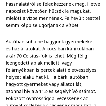
használatáról se feledkezzenek meg, illetve
napozást követően hűtsék le magukat,
mielőtt a vízbe mennének. Felhevült testtel
semmiképp se ugorjanak a vízbe!
Autóban soha ne hagyjunk gyermekeket
és háziállatokat. A kocsiban kánikulában
akár 70 Celsius-fok is lehet. Még félig
leengedett ablak mellett, vagy
félárnyékban is percek alatt életveszélyes
helyzet alakulhat ki. Ha bárki autóban
hagyott gyermeket vagy állatot lát,
azonnal hívja a 112-es segélyhívó számot.
Fokozott óvatossággal vezessenek az
autóval közlekedők, vigyenek magukkal a