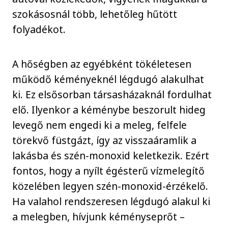
szokásosnál több, lehetőleg hűtött
folyadékot.
A hőségben az egyébként tökéletesen
működő kéményeknél légdugó alakulhat
ki. Ez elsősorban társasházaknál fordulhat
elő. Ilyenkor a kéménybe beszorult hideg
levegő nem engedi ki a meleg, felfele
törekvő füstgázt, így az visszaáramlik a
lakásba és szén-monoxid keletkezik. Ezért
fontos, hogy a nyílt égésterű vízmelegítő
közelében legyen szén-monoxid-érzékelő.
Ha valahol rendszeresen légdugó alakul ki
a melegben, hívjunk kéményseprőt –