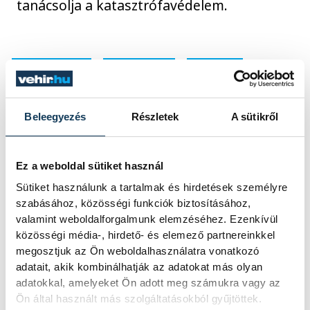
tanácsolja a katasztrófavédelem.
közérdekű
egészség
hőség
nyár
Beleegyezés
Részletek
A sütikről
Ez a weboldal sütiket használ
Sütiket használunk a tartalmak és hirdetések személyre
SZERZŐ
szabásához, közösségi funkciók biztosításához,
vehir.hu
valamint weboldalforgalmunk elemzéséhez. Ezenkívül
közösségi média-, hirdető- és elemező partnereinkkel
megosztjuk az Ön weboldalhasználatra vonatkozó
adatait, akik kombinálhatják az adatokat más olyan
adatokkal, amelyeket Ön adott meg számukra vagy az
Ön által használt más szolgáltatásokból gyűjtöttek.