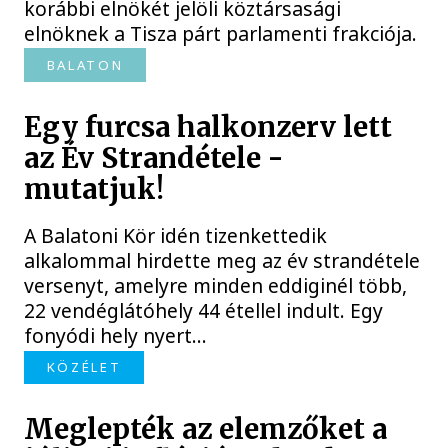
korábbi elnökét jelöli köztársasági
elnöknek a Tisza párt parlamenti frakciója.
BALATON
Egy furcsa halkonzerv lett
az Év Strandétele -
mutatjuk!
A Balatoni Kör idén tizenkettedik
alkalommal hirdette meg az év strandétele
versenyt, amelyre minden eddiginél több,
22 vendéglátóhely 44 étellel indult. Egy
fonyódi hely nyert...
KÖZÉLET
Meglepték az elemzőket a