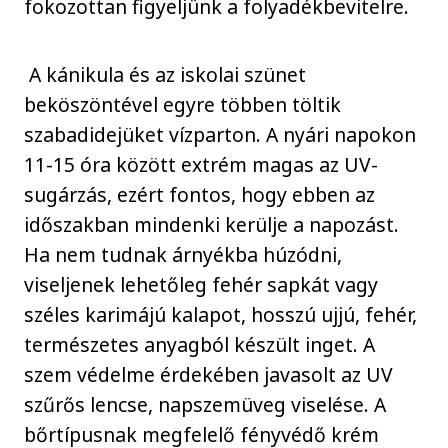
fokozottan figyeljünk a folyadékbevitelre.
A kánikula és az iskolai szünet
beköszöntével egyre többen töltik
szabadidejüket vízparton. A nyári napokon
11-15 óra között extrém magas az UV-
sugárzás, ezért fontos, hogy ebben az
időszakban mindenki kerülje a napozást.
Ha nem tudnak árnyékba húzódni,
viseljenek lehetőleg fehér sapkát vagy
széles karimájú kalapot, hosszú ujjú, fehér,
természetes anyagból készült inget. A
szem védelme érdekében javasolt az UV
szűrős lencse, napszemüveg viselése. A
bőrtípusnak megfelelő fényvédő krém