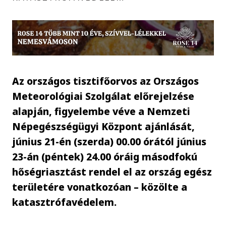
Az országos tisztifőorvos az Országos
Meteorológiai Szolgálat előrejelzése
alapján, figyelembe véve a Nemzeti
Népegészségügyi Központ ajánlását,
június 21-én (szerda) 00.00 órától június
23-án (péntek) 24.00 óráig másodfokú
hőségriasztást rendel el az ország egész
területére vonatkozóan – közölte a
katasztrófavédelem.