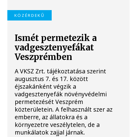
KÖZÉRDEKŰ
Ismét permetezik a
vadgesztenyefákat
Veszprémben
A VKSZ Zrt. tájékoztatása szerint
augusztus 7. és 17. között
éjszakánként végzik a
vadgesztenyefák növényvédelmi
permetezését Veszprém
közterületein. A felhasznált szer az
emberre, az állatokra és a
környezetre veszélytelen, de a
munkálatok zajjal járnak.