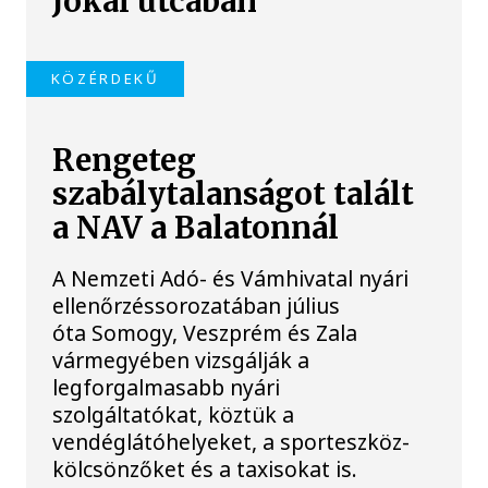
Jókai utcában
KÖZÉRDEKŰ
Rengeteg
szabálytalanságot talált
a NAV a Balatonnál
A Nemzeti Adó- és Vámhivatal nyári
ellenőrzéssorozatában július
óta Somogy, Veszprém és Zala
vármegyében vizsgálják a
legforgalmasabb nyári
szolgáltatókat, köztük a
vendéglátóhelyeket, a sporteszköz-
kölcsönzőket és a taxisokat is.