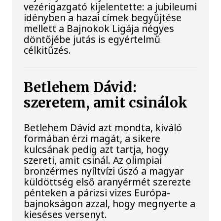
vezérigazgató kijelentette: a jubileumi
idényben a hazai címek begyűjtése
mellett a Bajnokok Ligája négyes
döntőjébe jutás is egyértelmű
célkitűzés.
Betlehem Dávid:
szeretem, amit csinálok
Betlehem Dávid azt mondta, kiváló
formában érzi magát, a sikere
kulcsának pedig azt tartja, hogy
szereti, amit csinál. Az olimpiai
bronzérmes nyíltvízi úszó a magyar
küldöttség első aranyérmét szerezte
pénteken a párizsi vizes Európa-
bajnokságon azzal, hogy megnyerte a
kieséses versenyt.