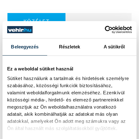
KÖZÉLET
Beleegyezés
Részletek
A sütikről
Baka Andrást jelöli
államfőnek a Tisza
Ez a weboldal sütiket használ
parlamenti frakciója
Sütiket használunk a tartalmak és hirdetések személyre
szabásához, közösségi funkciók biztosításához,
Baka Andrást, a Legfelsőbb Bíróság
valamint weboldalforgalmunk elemzéséhez. Ezenkívül
korábbi elnökét jelöli köztársasági
közösségi média-, hirdető- és elemező partnereinkkel
elnöknek a Tisza párt parlamenti
megosztjuk az Ön weboldalhasználatra vonatkozó
frakciója.
adatait, akik kombinálhatják az adatokat más olyan
adatokkal, amelyeket Ön adott meg számukra vagy az
Ön által használt más szolgáltatásokból gyűjtöttek.
Egy furcsa halkonzerv