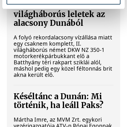
Sorra kerülnek elő
világháborús leletek az
alacsony Dunából
A folyó rekordalacsony vízállása miatt
egy csaknem komplett, II.
világháborús német DKW NZ 350-1
motorkerékpárbukkant elő a
Batthyány téri rakpart sziklái alól,
máshol pedig egy közel féltonnás brit
akna került elő.
Késéltánc a Dunán: Mi
történik, ha leáll Paks?
Mártha Imre, az MVM Zrt. egykori
vezérigazgatója ATV-n Rónai Egonnak