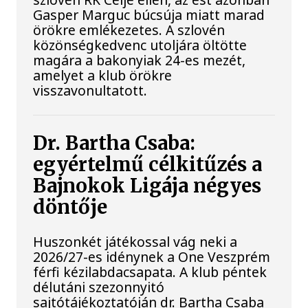
Gasper Marguc búcsúja miatt marad
örökre emlékezetes. A szlovén
közönségkedvenc utoljára öltötte
magára a bakonyiak 24-es mezét,
amelyet a klub örökre
visszavonultatott.
Dr. Bartha Csaba:
egyértelmű célkitűzés a
Bajnokok Ligája négyes
döntője
Huszonkét játékossal vág neki a
2026/27-es idénynek a One Veszprém
férfi kézilabdacsapata. A klub péntek
délutáni szezonnyitó
sajtótájékoztatóján dr. Bartha Csaba