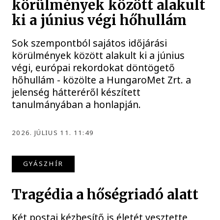
körülmények között alakult
ki a június végi hőhullám
Sok szempontból sajátos időjárási
körülmények között alakult ki a június
végi, európai rekordokat döntögető
hőhullám - közölte a HungaroMet Zrt. a
jelenség hátteréről készített
tanulmányában a honlapján.
2026. JÚLIUS 11. 11:49
GYÁSZHÍR
Tragédia a hőségriadó alatt
Két postai kézbesítő is életét vesztette