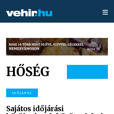
HŐSÉG
IDŐJÁRÁS
Sajátos időjárási