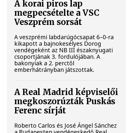
A korai piros lap
megpecsételte a VSC
Veszprém sorsát
A veszprémi labdarúgócsapat 6–0-ra
kikapott a bajnokesélyes Dorog
vendégeként az NB III északnyugati
csoportjának 3. fordulójában. A
bakonyiak a 2. perctől
emberhátrányban játszottak.
A Real Madrid képviselői
megkoszorúzták Puskás
Ferenc sírját
Roberto Carlos és José Ángel Sánchez
a Budapesten vendégeskedő Real