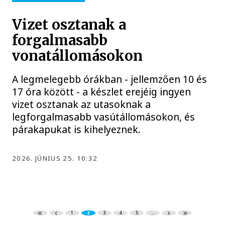
Vizet osztanak a
forgalmasabb
vonatállomásokon
A legmelegebb órákban - jellemzően 10 és
17 óra között - a készlet erejéig ingyen
vizet osztanak az utasoknak a
legforgalmasabb vasútállomásokon, és
párakapukat is kihelyeznek.
2026. JÚNIUS 25. 10:32
1
2
3
4
5
...