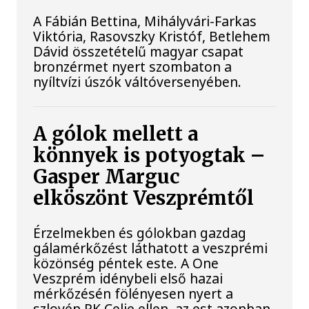
A Fábián Bettina, Mihályvári-Farkas
Viktória, Rasovszky Kristóf, Betlehem
Dávid összetételű magyar csapat
bronzérmet nyert szombaton a
nyíltvízi úszók váltóversenyében.
A gólok mellett a
könnyek is potyogtak –
Gasper Marguc
elköszönt Veszprémtől
Érzelmekben és gólokban gazdag
gálamérkőzést láthatott a veszprémi
közönség péntek este. A One
Veszprém idénybeli első hazai
mérkőzésén fölényesen nyert a
szlovén RK Celje ellen, az est azonban