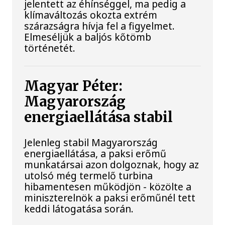
jelentett az éhínséggel, ma pedig a
klímaváltozás okozta extrém
szárazságra hívja fel a figyelmet.
Elmeséljük a baljós kőtömb
történetét.
Magyar Péter:
Magyarország
energiaellátása stabil
Jelenleg stabil Magyarország
energiaellátása, a paksi erőmű
munkatársai azon dolgoznak, hogy az
utolsó még termelő turbina
hibamentesen működjön - közölte a
miniszterelnök a paksi erőműnél tett
keddi látogatása során.