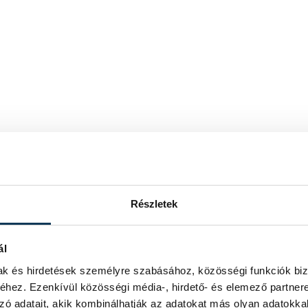
Részletek
ál
mak és hirdetések személyre szabásához, közösségi funkciók biz
hez. Ezenkívül közösségi média-, hirdető- és elemező partner
zó adatait, akik kombinálhatják az adatokat más olyan adatokka