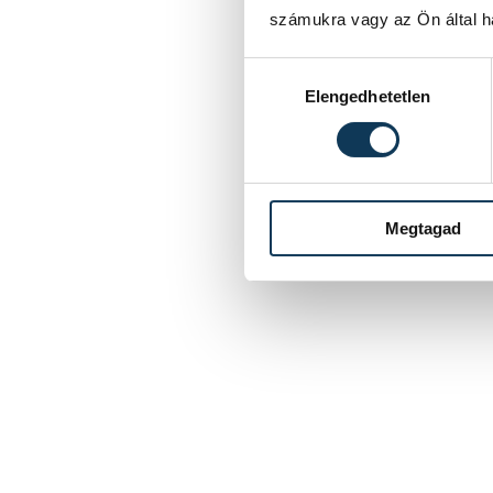
számukra vagy az Ön által ha
Hozzájárulás kiválasztása
Elengedhetetlen
Megtagad