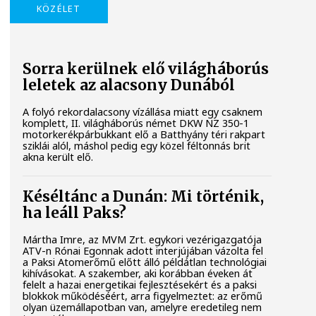
KÖZÉLET
Sorra kerülnek elő világháborús
leletek az alacsony Dunából
A folyó rekordalacsony vízállása miatt egy csaknem
komplett, II. világháborús német DKW NZ 350-1
motorkerékpárbukkant elő a Batthyány téri rakpart
sziklái alól, máshol pedig egy közel féltonnás brit
akna került elő.
Késéltánc a Dunán: Mi történik,
ha leáll Paks?
Mártha Imre, az MVM Zrt. egykori vezérigazgatója
ATV-n Rónai Egonnak adott interjújában vázolta fel
a Paksi Atomerőmű előtt álló példátlan technológiai
kihívásokat. A szakember, aki korábban éveken át
felelt a hazai energetikai fejlesztésekért és a paksi
blokkok működéséért, arra figyelmeztet: az erőmű
olyan üzemállapotban van, amelyre eredetileg nem