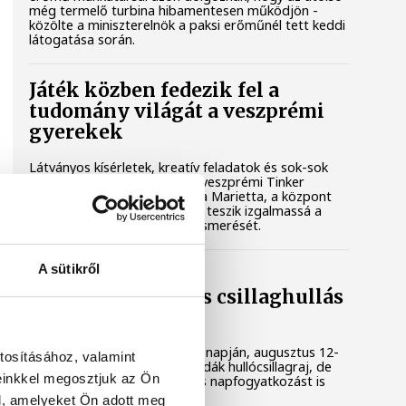
még termelő turbina hibamentesen működjön -
közölte a miniszterelnök a paksi erőműnél tett keddi
látogatása során.
Játék közben fedezik fel a
tudomány világát a veszprémi
gyerekek
Látványos kísérletek, kreatív feladatok és sok-sok
élmény várja a gyerekeket a veszprémi Tinker
Labsben. Videónkban Balassa Marietta, a központ
vezetője mutatja be, hogyan teszik izgalmassá a
természettudományok megismerését.
A sütikről
Augusztus 12-én
napfogyatkozás és csillaghullás
is vár ránk
Az év legsűrűbb csillagászati napján, augusztus 12-
tosításához, valamint
én éjjel tetőzik majd a Perseidák hullócsillagraj, de
einkkel megosztjuk az Ön
ugyanezen a napon részleges napfogyatkozást is
meg lehet majd figyelni.
l, amelyeket Ön adott meg