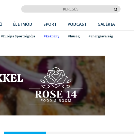
Ű
ÉLETMÓD
SPORT
PODCAST
GALÉRIA
#Európa Sportrégiója
#kék fény
#hőség
#energiaválság