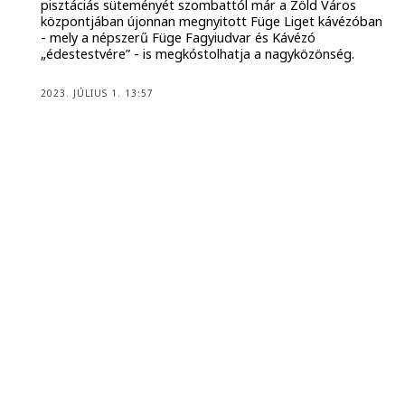
pisztáciás süteményét szombattól már a Zöld Város
központjában újonnan megnyitott Füge Liget kávézóban
- mely a népszerű Füge Fagyiudvar és Kávézó
„édestestvére” - is megkóstolhatja a nagyközönség.
2023. JÚLIUS 1. 13:57