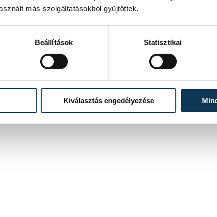
sznált más szolgáltatásokból gyűjtöttek.
Beállítások
Statisztikai
Kiválasztás engedélyezése
Min