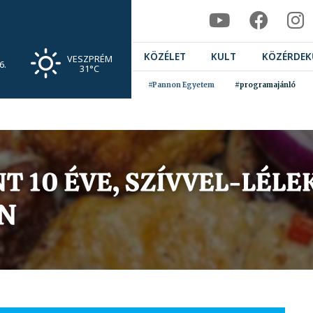
KÖZÉLET
KULT
KÖZÉRDEK
VESZPRÉM
6.
31°C
#Pannon Egyetem
#programajánló