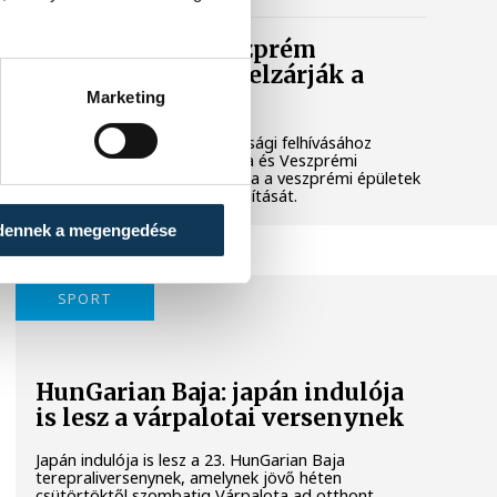
Lekapcsolják Veszprém
díszkivilágítását, elzárják a
szökőkutakat
Marketing
A kormány energiatakarékossági felhívásához
csatlakozva Veszprém városa és Veszprémi
Főegyházmegye is lekapcsolta a veszprémi épületek
és nevezetességek díszkivilágítását.
dennek a megengedése
SPORT
HunGarian Baja: japán indulója
is lesz a várpalotai versenynek
Japán indulója is lesz a 23. HunGarian Baja
terepraliversenynek, amelynek jövő héten
csütörtöktől szombatig Várpalota ad otthont.