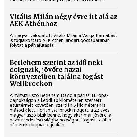
Vitális Milán négy évre írt alá az
AEK Athénhoz
A magyar válogatott Vitális Milán a Varga Barnabást
is foglalkoztató AEK Athén labdarúgócsapatában
folytatja pályafutását.
Betlehem szerint az idő neki
dolgozik, jövőre hazai
környezetben találna fogást
Wellbrockon
A nyíltvízi úszó Betlehem Dávid a párizsi Európa-
bajnokságon a keddi 10 kilométeren szerzett
ezüstérmét követően, szerdán 5 kilométeren is
második lett Florian Wellbrock mögött; a 22 éves
magyar úszó bízik benne, hogy akár már jövőre, a
hazai rendezésű világbajnokságon "fogást talál" a
németek olimpiai bajnokán.