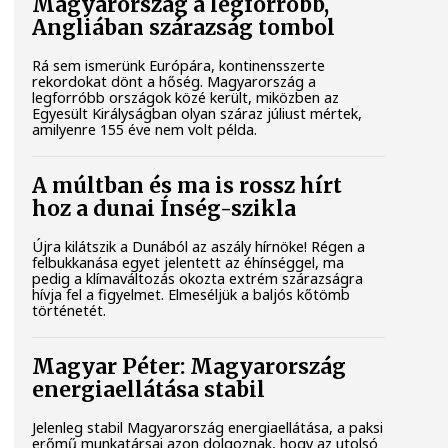
Magyarország a legforróbb,
Angliában szárazság tombol
Rá sem ismerünk Európára, kontinensszerte
rekordokat dönt a hőség. Magyarország a
legforróbb országok közé került, miközben az
Egyesült Királyságban olyan száraz júliust mértek,
amilyenre 155 éve nem volt példa.
A múltban és ma is rossz hírt
hoz a dunai Ínség-szikla
Újra kilátszik a Dunából az aszály hírnöke! Régen a
felbukkanása egyet jelentett az éhínséggel, ma
pedig a klímaváltozás okozta extrém szárazságra
hívja fel a figyelmet. Elmeséljük a baljós kőtömb
történetét.
Magyar Péter: Magyarország
energiaellátása stabil
Jelenleg stabil Magyarország energiaellátása, a paksi
erőmű munkatársai azon dolgoznak, hogy az utolsó