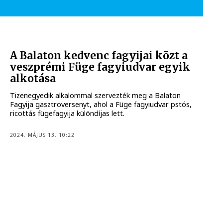
A Balaton kedvenc fagyijai közt a
veszprémi Füge fagyiudvar egyik
alkotása
Tizenegyedik alkalommal szervezték meg a Balaton
Fagyija gasztroversenyt, ahol a Füge fagyiudvar pstós,
ricottás fügefagyija különdíjas lett.
2024. MÁJUS 13. 10:22