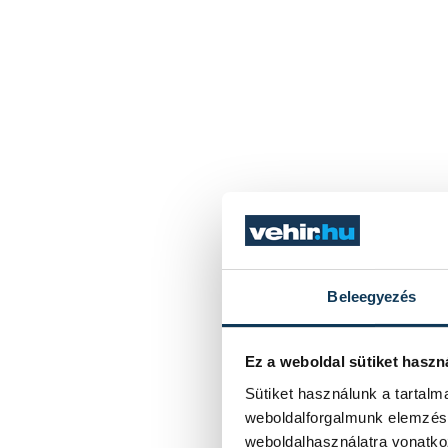
Beleegyezés
Ez a weboldal sütiket haszn
Sütiket használunk a tartal
weboldalforgalmunk elemzésé
weboldalhasználatra vonatko