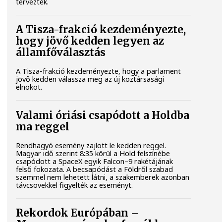
tervezték.
A Tisza-frakció kezdeményezte,
hogy jövő kedden legyen az
államfőválasztás
A Tisza-frakció kezdeményezte, hogy a parlament
jövő kedden válassza meg az új köztársasági
elnököt.
Valami óriási csapódott a Holdba
ma reggel
Rendhagyó esemény zajlott le kedden reggel.
Magyar idő szerint 8:35 körül a Hold felszínébe
csapódott a SpaceX egyik Falcon–9 rakétájának
felső fokozata. A becsapódást a Földről szabad
szemmel nem lehetett látni, a szakemberek azonban
távcsövekkel figyelték az eseményt.
Rekordok Európában –