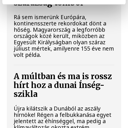
szárazság tombol
Rá sem ismerünk Európára,
kontinensszerte rekordokat dönt a
hőség. Magyarország a legforróbb
országok közé került, miközben az
Egyesült Királyságban olyan száraz
júliust mértek, amilyenre 155 éve nem
volt példa.
A múltban és ma is rossz
hírt hoz a dunai Ínség-
szikla
Újra kilátszik a Dunából az aszály
hírnöke! Régen a felbukkanása egyet
jelentett az éhínséggel, ma pedig a
klímaváltozás okozta extrém