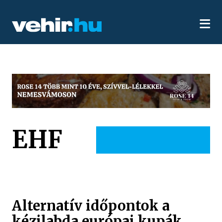
EHF
Alternatív időpontok a
kézilabda európai kupák