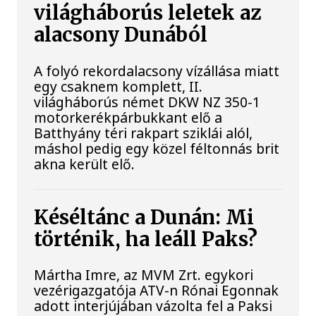
világháborús leletek az
alacsony Dunából
A folyó rekordalacsony vízállása miatt
egy csaknem komplett, II.
világháborús német DKW NZ 350-1
motorkerékpárbukkant elő a
Batthyány téri rakpart sziklái alól,
máshol pedig egy közel féltonnás brit
akna került elő.
Késéltánc a Dunán: Mi
történik, ha leáll Paks?
Mártha Imre, az MVM Zrt. egykori
vezérigazgatója ATV-n Rónai Egonnak
adott interjújában vázolta fel a Paksi