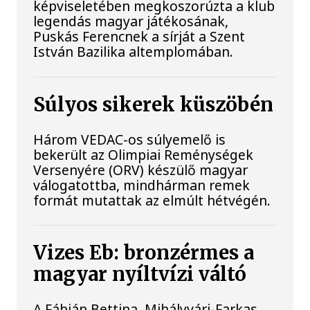
képviseletében megkoszorúzta a klub
legendás magyar játékosának,
Puskás Ferencnek a sírját a Szent
István Bazilika altemplomában.
Súlyos sikerek küszöbén
Három VEDAC-os súlyemelő is
bekerült az Olimpiai Reménységek
Versenyére (ORV) készülő magyar
válogatottba, mindhárman remek
formát mutattak az elmúlt hétvégén.
Vizes Eb: bronzérmes a
magyar nyíltvízi váltó
A Fábián Bettina, Mihályvári-Farkas