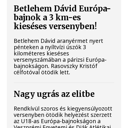
Betlehem Dávid Európa-
bajnok a 3 km-es
kieséses versenyben!
Betlehem Dávid aranyérmet nyert
pénteken a nyíltvízi úszók 3
kilométeres kieséses
versenyszámában a párizsi Európa-
bajnokságon. Rasovszky Kristóf
célfotóval ötödik lett.
Nagy ugrás az elitbe
Rendkívül szoros és kiegyensúlyozott
versenyben ötödik helyezést szerzett
az U18-as Európa-bajnokságon a
Veszprémi Egyetemi és Diák Atlétikai