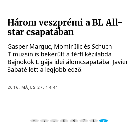
Három veszprémi a BL All-
star csapatában
Gasper Marguc, Momir Ilic és Schuch
Timuzsin is bekerült a férfi kézilabda
Bajnokok Ligája idei álomcsapatába. Javier
Sabaté lett a legjobb edző.
2016. MÁJUS 27. 14:41
...
5
6
7
8
9