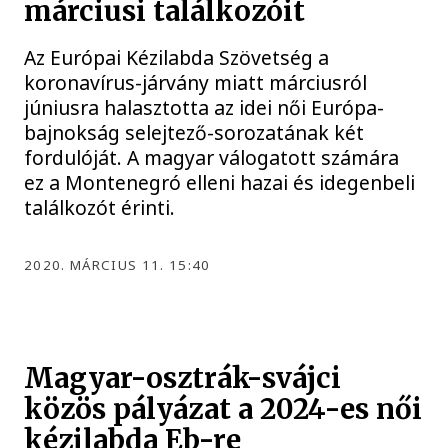
márciusi találkozóit
Az Európai Kézilabda Szövetség a
koronavírus-járvány miatt márciusról
júniusra halasztotta az idei női Európa-
bajnokság selejtező-sorozatának két
fordulóját. A magyar válogatott számára
ez a Montenegró elleni hazai és idegenbeli
találkozót érinti.
2020. MÁRCIUS 11. 15:40
Magyar-osztrák-svájci
közös pályázat a 2024-es női
kézilabda Eb-re