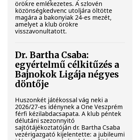
örökre emlékezetes. A szlovén
közönségkedvenc utoljára öltötte
magára a bakonyiak 24-es mezét,
amelyet a klub örökre
visszavonultatott.
Dr. Bartha Csaba:
egyértelmű célkitűzés a
Bajnokok Ligája négyes
döntője
Huszonkét játékossal vág neki a
2026/27-es idénynek a One Veszprém
férfi kézilabdacsapata. A klub péntek
délutáni szezonnyitó
sajtótájékoztatóján dr. Bartha Csaba
vezérigazgató kijelentette: a jubileumi