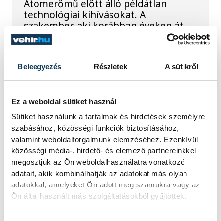
Atomerőmű előtt álló példátlan
technológiai kihívásokat. A
szakember, aki korábban éveken át
felelt a hazai energetikai
fejlesztésekért és a paksi blokkok
működéséért, arra figyelmeztet: az
erőmű olyan üzemállapotban van,
Beleegyezés
Részletek
A sütikről
amelyre eredetileg nem tervezték.
Ez a weboldal sütiket használ
A Tisza-frakció
Sütiket használunk a tartalmak és hirdetések személyre
szabásához, közösségi funkciók biztosításához,
kezdeményezte, hogy
valamint weboldalforgalmunk elemzéséhez. Ezenkívül
jövő kedden legyen az
közösségi média-, hirdető- és elemező partnereinkkel
államfőválasztás
megosztjuk az Ön weboldalhasználatra vonatkozó
adatait, akik kombinálhatják az adatokat más olyan
adatokkal, amelyeket Ön adott meg számukra vagy az
A Tisza-frakció kezdeményezte, hogy
Ön által használt más szolgáltatásokból gyűjtöttek.
a parlament jövő kedden válassza
meg az új köztársasági elnököt.