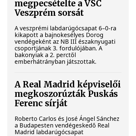
megpecsételte a VSC
Veszprém sorsát
A veszprémi labdarúgócsapat 6–0-ra
kikapott a bajnokesélyes Dorog
vendégeként az NB III északnyugati
csoportjának 3. fordulójában. A
bakonyiak a 2. perctől
emberhátrányban játszottak.
A Real Madrid képviselői
megkoszorúzták Puskás
Ferenc sírját
Roberto Carlos és José Ángel Sánchez
a Budapesten vendégeskedő Real
Madrid labdarúgócsapat