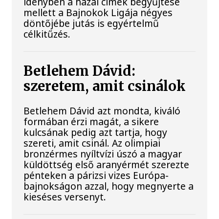
idényben a hazai címek begyűjtése
mellett a Bajnokok Ligája négyes
döntőjébe jutás is egyértelmű
célkitűzés.
Betlehem Dávid:
szeretem, amit csinálok
Betlehem Dávid azt mondta, kiváló
formában érzi magát, a sikere
kulcsának pedig azt tartja, hogy
szereti, amit csinál. Az olimpiai
bronzérmes nyíltvízi úszó a magyar
küldöttség első aranyérmét szerezte
pénteken a párizsi vizes Európa-
bajnokságon azzal, hogy megnyerte a
kieséses versenyt.