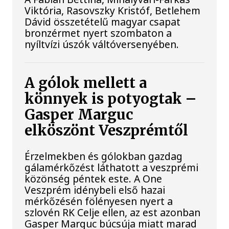
Viktória, Rasovszky Kristóf, Betlehem
Dávid összetételű magyar csapat
bronzérmet nyert szombaton a
nyíltvízi úszók váltóversenyében.
A gólok mellett a
könnyek is potyogtak –
Gasper Marguc
elköszönt Veszprémtől
Érzelmekben és gólokban gazdag
gálamérkőzést láthatott a veszprémi
közönség péntek este. A One
Veszprém idénybeli első hazai
mérkőzésén fölényesen nyert a
szlovén RK Celje ellen, az est azonban
Gasper Marguc búcsúja miatt marad