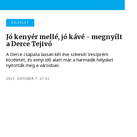
KÖZÉLET
Jó kenyér mellé, jó kávé - megnyílt
a Derce Tejivó
A Derce csapata lassan két éve színesiti Veszprém
közéletét, és ennyi idő alatt már a harmadik helyüket
nyitották meg a városban.
2023. OKTÓBER 7. 21:52