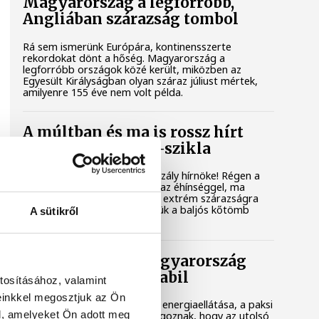
Magyarország a legforróbb,
Angliában szárazság tombol
Rá sem ismerünk Európára, kontinensszerte
rekordokat dönt a hőség. Magyarország a
legforróbb országok közé került, miközben az
Egyesült Királyságban olyan száraz júliust mértek,
amilyenre 155 éve nem volt példa.
A múltban és ma is rossz hírt
hoz a dunai Ínség-szikla
Újra kilátszik a Dunából az aszály hírnöke! Régen a
felbukkanása egyet jelentett az éhínséggel, ma
pedig a klímaváltozás okozta extrém szárazságra
hívja fel a figyelmet. Elmeséljük a baljós kőtömb
A sütikről
történetét.
Magyar Péter: Magyarország
energiaellátása stabil
tosításához, valamint
einkkel megosztjuk az Ön
Jelenleg stabil Magyarország energiaellátása, a paksi
l, amelyeket Ön adott meg
erőmű munkatársai azon dolgoznak, hogy az utolsó