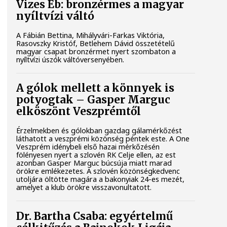
Vizes Eb: bronzérmes a magyar
nyíltvízi váltó
A Fábián Bettina, Mihályvári-Farkas Viktória,
Rasovszky Kristóf, Betlehem Dávid összetételű
magyar csapat bronzérmet nyert szombaton a
nyíltvízi úszók váltóversenyében.
A gólok mellett a könnyek is
potyogtak – Gasper Marguc
elköszönt Veszprémtől
Érzelmekben és gólokban gazdag gálamérkőzést
láthatott a veszprémi közönség péntek este. A One
Veszprém idénybeli első hazai mérkőzésén
fölényesen nyert a szlovén RK Celje ellen, az est
azonban Gasper Marguc búcsúja miatt marad
örökre emlékezetes. A szlovén közönségkedvenc
utoljára öltötte magára a bakonyiak 24-es mezét,
amelyet a klub örökre visszavonultatott.
Dr. Bartha Csaba: egyértelmű