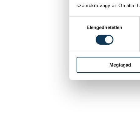
számukra vagy az Ön által ha
Hozzájárulás kiválasztása
Elengedhetetlen
Megtagad