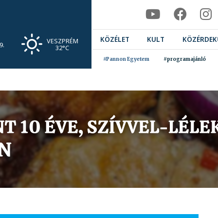
KÖZÉLET
KULT
KÖZÉRDEK
VESZPRÉM
9.
32°C
#Pannon Egyetem
#programajánló