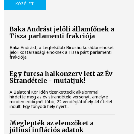
KÖZÉLET
Baka Andrást jelöli államfőnek a
Tisza parlamenti frakciója
Baka Andrást, a Legfelsőbb Bíróság korábbi elnökét
jelöli köztársasági elnöknek a Tisza párt parlamenti
frakciója.
Egy furcsa halkonzerv lett az Év
Strandétele - mutatjuk!
A Balatoni Kör idén tizenkettedik alkalommal
hirdette meg az év strandétele versenyt, amelyre
minden eddiginél több, 22 vendéglátóhely 44 étellel
indult. Egy fonyódi hely nyert...
Meglepték az elemzőket a
júliusi inflációs adatok