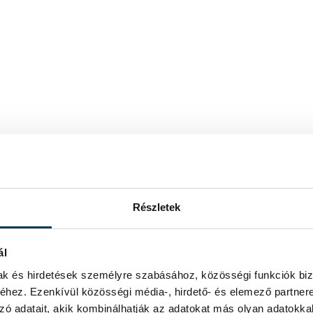
Részletek
ál
mak és hirdetések személyre szabásához, közösségi funkciók biz
hez. Ezenkívül közösségi média-, hirdető- és elemező partner
zó adatait, akik kombinálhatják az adatokat más olyan adatokka