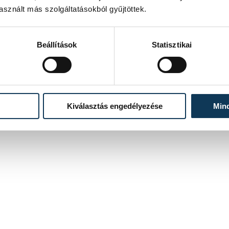
sznált más szolgáltatásokból gyűjtöttek.
Beállítások
Statisztikai
Kiválasztás engedélyezése
Min