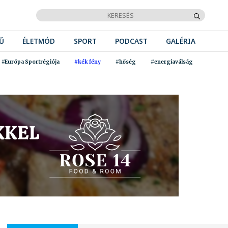
Ű
ÉLETMÓD
SPORT
PODCAST
GALÉRIA
#Európa Sportrégiója
#kék fény
#hőség
#energiaválság