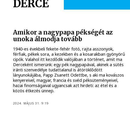
DERCE
Amikor a nagypapa pékségét az
unoka álmodja tovább
1940-es évekbeli fekete-fehér fotó, rajta asszonyok,
férfiak, pékek sora, a kezekben és a kosarakban gyönyörű
cipók. Valahol itt kezdődik valójában a történet, amit ma
Derceként ismerünk: egy pék nagypapával, akinek a sütés
iránti szenvedélye tudattalanul is átöröklődött
lányunokájába, Papp Zsanett Odettbe, s aki ma kovászos
kenyereivel, magyar, francia és svéd péksüteményeivel,
hazai finomságaival ugyancsak azt hirdeti: az étel és a
közös étkezés ünnep.
2024. MÁJUS 31. 9:19