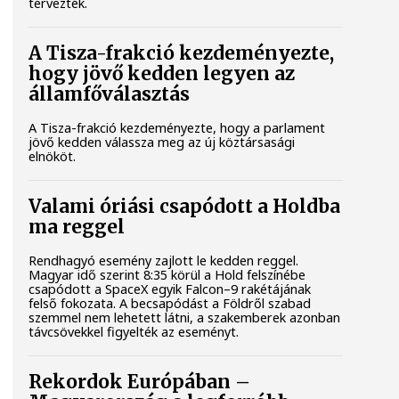
tervezték.
A Tisza-frakció kezdeményezte,
hogy jövő kedden legyen az
államfőválasztás
A Tisza-frakció kezdeményezte, hogy a parlament
jövő kedden válassza meg az új köztársasági
elnököt.
Valami óriási csapódott a Holdba
ma reggel
Rendhagyó esemény zajlott le kedden reggel.
Magyar idő szerint 8:35 körül a Hold felszínébe
csapódott a SpaceX egyik Falcon–9 rakétájának
felső fokozata. A becsapódást a Földről szabad
szemmel nem lehetett látni, a szakemberek azonban
távcsövekkel figyelték az eseményt.
Rekordok Európában –