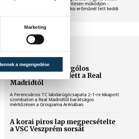
még termelő turbina hibamentesen működjön -
közölte a miniszterelnök a paksi erőműnél tett keddi
látogatása során.
Marketing
SPORT
dennek a megengedése
A Ferencváros egygólos
vereséget szenvedett a Real
Madridtól
A Ferencvárosi TC labdarúgócsapata 2-1-re kikapott
szombaton a Real Madridtól barátságos
mérkőzésen a Groupama Arénában.
A korai piros lap megpecsételte
a VSC Veszprém sorsát