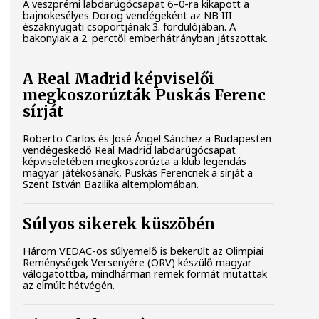
A veszprémi labdarúgócsapat 6–0-ra kikapott a
bajnokesélyes Dorog vendégeként az NB III
északnyugati csoportjának 3. fordulójában. A
bakonyiak a 2. perctől emberhátrányban játszottak.
A Real Madrid képviselői
megkoszorúzták Puskás Ferenc
sírját
Roberto Carlos és José Ángel Sánchez a Budapesten
vendégeskedő Real Madrid labdarúgócsapat
képviseletében megkoszorúzta a klub legendás
magyar játékosának, Puskás Ferencnek a sírját a
Szent István Bazilika altemplomában.
Súlyos sikerek küszöbén
Három VEDAC-os súlyemelő is bekerült az Olimpiai
Reménységek Versenyére (ORV) készülő magyar
válogatottba, mindhárman remek formát mutattak
az elmúlt hétvégén.