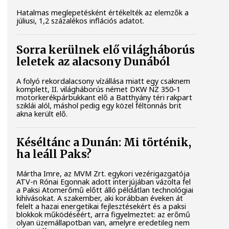
Hatalmas meglepetésként értékelték az elemzők a
júliusi, 1,2 százalékos inflációs adatot.
Sorra kerülnek elő világháborús
leletek az alacsony Dunából
A folyó rekordalacsony vízállása miatt egy csaknem
komplett, II. világháborús német DKW NZ 350-1
motorkerékpárbukkant elő a Batthyány téri rakpart
sziklái alól, máshol pedig egy közel féltonnás brit
akna került elő.
Késéltánc a Dunán: Mi történik,
ha leáll Paks?
Mártha Imre, az MVM Zrt. egykori vezérigazgatója
ATV-n Rónai Egonnak adott interjújában vázolta fel
a Paksi Atomerőmű előtt álló példátlan technológiai
kihívásokat. A szakember, aki korábban éveken át
felelt a hazai energetikai fejlesztésekért és a paksi
blokkok működéséért, arra figyelmeztet: az erőmű
olyan üzemállapotban van, amelyre eredetileg nem