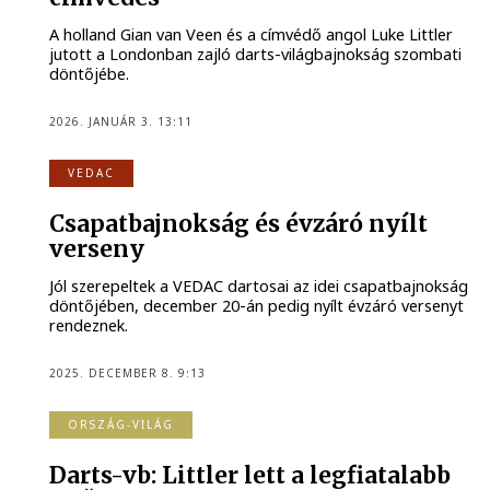
A holland Gian van Veen és a címvédő angol Luke Littler
jutott a Londonban zajló darts-világbajnokság szombati
döntőjébe.
2026. JANUÁR 3. 13:11
VEDAC
Csapatbajnokság és évzáró nyílt
verseny
Jól szerepeltek a VEDAC dartosai az idei csapatbajnokság
döntőjében, december 20-án pedig nyílt évzáró versenyt
rendeznek.
2025. DECEMBER 8. 9:13
ORSZÁG-VILÁG
Darts-vb: Littler lett a legfiatalabb