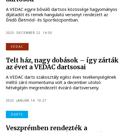
A VEDAC egyre bővülő dartsos közössége hagyományos
díjátadót és remek hangulatú versenyt rendezett az
Énidő Életmód- és Sportközpontban.
2025. DECEMBER 22. 14:50
VEDAC
Telt ház, nagy dobások – így zárták
az évet a VEDAC dartsosai
A VEDAC darts szakosztály egész éves tevékenységének
méltó záró momentuma volt a december utolsó
hétvégéjén megrendezett évzáró dartsverseny.
2025. JANUÁR 14. 10:27
DARTS
Veszprémben rendezték a