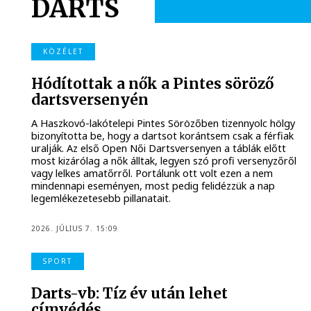
DARTS
KÖZÉLET
Hódítottak a nők a Pintes söröző
dartsversenyén
A Haszkovó-lakótelepi Pintes Sörözőben tizennyolc hölgy
bizonyította be, hogy a dartsot korántsem csak a férfiak
uralják. Az első Open Női Dartsversenyen a táblák előtt
most kizárólag a nők álltak, legyen szó profi versenyzőről
vagy lelkes amatőrről. Portálunk ott volt ezen a nem
mindennapi eseményen, most pedig felidézzük a nap
legemlékezetesebb pillanatait.
2026. JÚLIUS 7. 15:09
SPORT
Darts-vb: Tíz év után lehet
címvédés