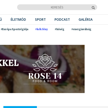
Ű
ÉLETMÓD
SPORT
PODCAST
GALÉRIA
#Európa Sportrégiója
#kék fény
#hőség
#energiaválság