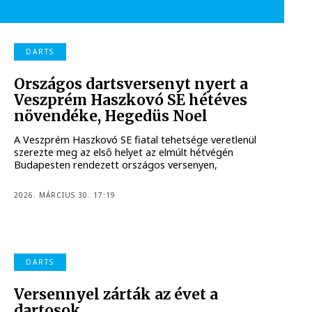
DARTS
Országos dartsversenyt nyert a
Veszprém Haszkovó SE hétéves
növendéke, Hegedüs Noel
A Veszprém Haszkovó SE fiatal tehetsége veretlenül
szerezte meg az első helyet az elmúlt hétvégén
Budapesten rendezett országos versenyen,
2026. MÁRCIUS 30. 17:19
DARTS
Versennyel zárták az évet a
dartosok