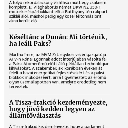
A folyó rekordalacsony vízállása miatt egy csaknem
komplett, II. világháborús német DKW NZ 350-1
motorkerékpárbukkant elő a Batthyány téri rakpart
sziklái alól, máshol pedig egy közel féltonnás brit
akna került elő.
Késéltánc a Dunán: Mi történik,
ha leáll Paks?
Mártha Imre, az MVM Zrt. egykori vezérigazgatója
ATV-n Rónai Egonnak adott interjújában vázolta fel
a Paksi Atomerőmű előtt álló példátlan technológiai
kihívásokat. A szakember, aki korábban éveken át
felelt a hazai energetikai fejlesztésekért és a paksi
blokkok működéséért, arra figyelmeztet: az erőmű
olyan üzemállapotban van, amelyre eredetileg nem
tervezték.
A Tisza-frakció kezdeményezte,
hogy jövő kedden legyen az
államfőválasztás
A Tisza-frakció kezdeményezte, hogy a parlament