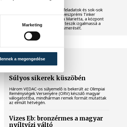
Látványos kísérletek, kreatív feladatok és sok-sok
élmény várja a gyerekeket a veszprémi Tinker
Labsben. Videónkban Balassa Marietta, a központ
vezetője mutatja be, hogyan teszik izgalmassá a
Marketing
természettudományok megismerését.
SPORT
dennek a megengedése
Súlyos sikerek küszöbén
Három VEDAC-os súlyemelő is bekerült az Olimpiai
Reménységek Versenyére (ORV) készülő magyar
válogatottba, mindhárman remek formát mutattak
az elmúlt hétvégén.
Vizes Eb: bronzérmes a magyar
nyíltvízi váltó