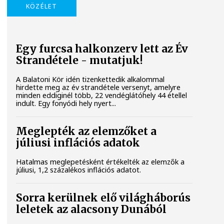
KÖZÉLET
Egy furcsa halkonzerv lett az Év
Strandétele - mutatjuk!
A Balatoni Kör idén tizenkettedik alkalommal
hirdette meg az év strandétele versenyt, amelyre
minden eddiginél több, 22 vendéglátóhely 44 étellel
indult. Egy fonyódi hely nyert...
Meglepték az elemzőket a
júliusi inflációs adatok
Hatalmas meglepetésként értékelték az elemzők a
júliusi, 1,2 százalékos inflációs adatot.
Sorra kerülnek elő világháborús
leletek az alacsony Dunából