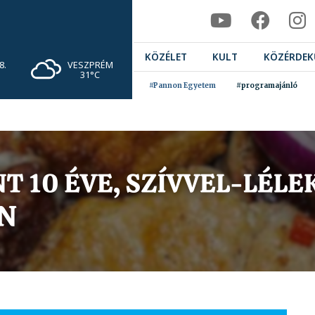
KÖZÉLET
KULT
KÖZÉRDEK
VESZPRÉM
8.
31°C
#Pannon Egyetem
#programajánló