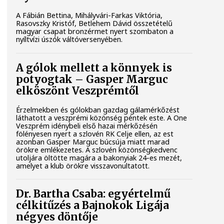
A Fábián Bettina, Mihályvári-Farkas Viktória,
Rasovszky Kristóf, Betlehem Dávid összetételű
magyar csapat bronzérmet nyert szombaton a
nyíltvízi úszók váltóversenyében.
A gólok mellett a könnyek is
potyogtak – Gasper Marguc
elköszönt Veszprémtől
Érzelmekben és gólokban gazdag gálamérkőzést
láthatott a veszprémi közönség péntek este. A One
Veszprém idénybeli első hazai mérkőzésén
fölényesen nyert a szlovén RK Celje ellen, az est
azonban Gasper Marguc búcsúja miatt marad
örökre emlékezetes. A szlovén közönségkedvenc
utoljára öltötte magára a bakonyiak 24-es mezét,
amelyet a klub örökre visszavonultatott.
Dr. Bartha Csaba: egyértelmű
célkitűzés a Bajnokok Ligája
négyes döntője