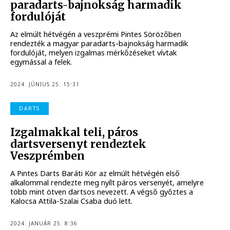
paradarts-bajnokság harmadik
fordulóját
Az elmúlt hétvégén a veszprémi Pintes Sörözőben
rendezték a magyar paradarts-bajnokság harmadik
fordulóját, melyen izgalmas mérkőzéseket vívtak
egymással a felek.
2024. JÚNIUS 25. 15:31
DARTS
Izgalmakkal teli, páros
dartsversenyt rendeztek
Veszprémben
A Pintes Darts Baráti Kör az elmúlt hétvégén első
alkalommal rendezte meg nyílt páros versenyét, amelyre
több mint ötven dartsos nevezett. A végső győztes a
Kalocsa Attila-Szalai Csaba duó lett.
2024. JANUÁR 25. 8:36