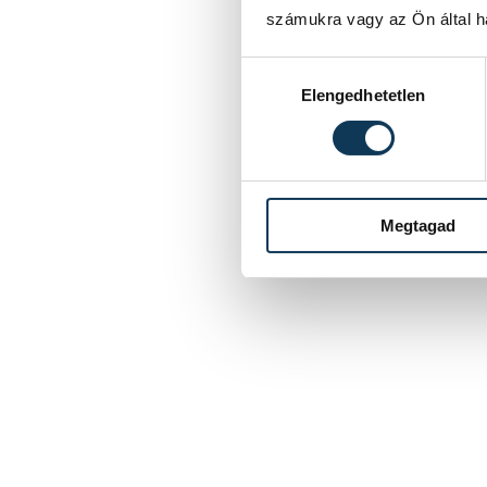
számukra vagy az Ön által ha
Hozzájárulás kiválasztása
1
2
Elengedhetetlen
Megtagad