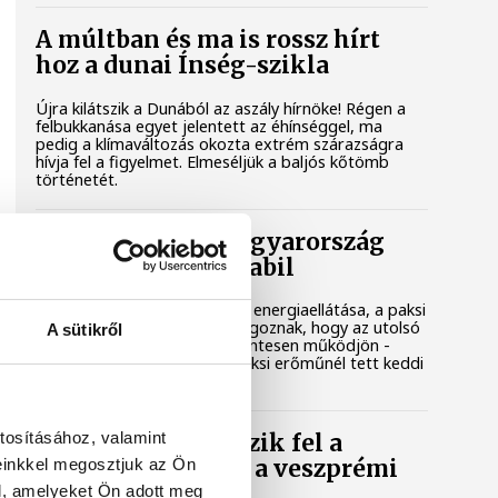
A múltban és ma is rossz hírt
hoz a dunai Ínség-szikla
Újra kilátszik a Dunából az aszály hírnöke! Régen a
felbukkanása egyet jelentett az éhínséggel, ma
pedig a klímaváltozás okozta extrém szárazságra
hívja fel a figyelmet. Elmeséljük a baljós kőtömb
történetét.
Magyar Péter: Magyarország
energiaellátása stabil
Jelenleg stabil Magyarország energiaellátása, a paksi
erőmű munkatársai azon dolgoznak, hogy az utolsó
A sütikről
még termelő turbina hibamentesen működjön -
közölte a miniszterelnök a paksi erőműnél tett keddi
látogatása során.
tosításához, valamint
Játék közben fedezik fel a
einkkel megosztjuk az Ön
tudomány világát a veszprémi
gyerekek
l, amelyeket Ön adott meg