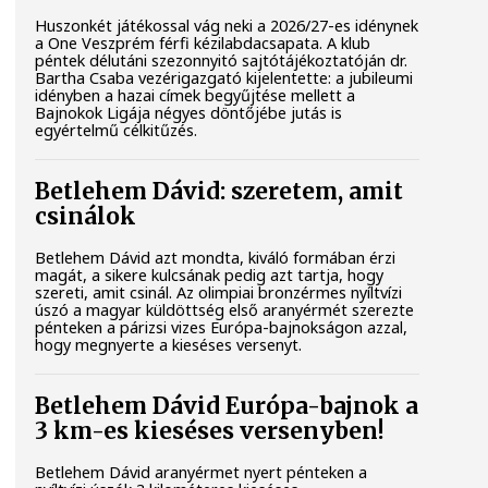
Huszonkét játékossal vág neki a 2026/27-es idénynek
a One Veszprém férfi kézilabdacsapata. A klub
péntek délutáni szezonnyitó sajtótájékoztatóján dr.
Bartha Csaba vezérigazgató kijelentette: a jubileumi
idényben a hazai címek begyűjtése mellett a
Bajnokok Ligája négyes döntőjébe jutás is
egyértelmű célkitűzés.
Betlehem Dávid: szeretem, amit
csinálok
Betlehem Dávid azt mondta, kiváló formában érzi
magát, a sikere kulcsának pedig azt tartja, hogy
szereti, amit csinál. Az olimpiai bronzérmes nyíltvízi
úszó a magyar küldöttség első aranyérmét szerezte
pénteken a párizsi vizes Európa-bajnokságon azzal,
hogy megnyerte a kieséses versenyt.
Betlehem Dávid Európa-bajnok a
3 km-es kieséses versenyben!
Betlehem Dávid aranyérmet nyert pénteken a