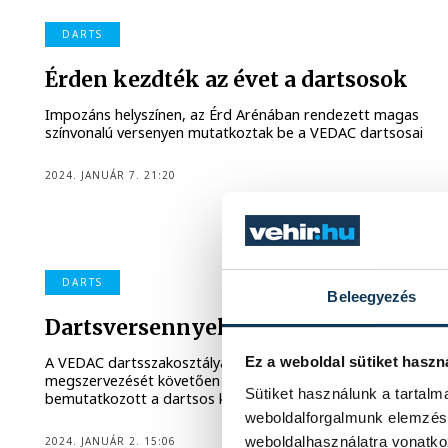
DARTS
Érden kezdték az évet a dartsosok
Impozáns helyszínen, az Érd Arénában rendezett magas
színvonalú versenyen mutatkoztak be a VEDAC dartsosai
2024. JANUÁR 7. 21:20
DARTS
Beleegyezés
Dartsversennyel zárult az év
A VEDAC dartsszakosztálya a vármegyei díjátadó
Ez a weboldal sütiket haszn
megszervezését követően versenyrendezőként is
Sütiket használunk a tartal
bemutatkozott a dartsos közösségben.
weboldalforgalmunk elemzésé
weboldalhasználatra vonatko
2024. JANUÁR 2. 15:06