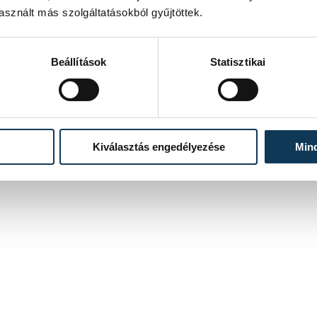
sznált más szolgáltatásokból gyűjtöttek.
Beállítások
Statisztikai
Kiválasztás engedélyezése
Min