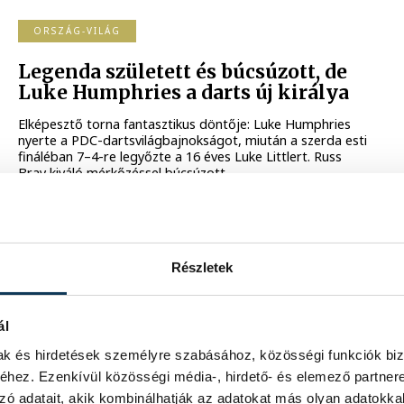
ORSZÁG-VILÁG
Legenda született és búcsúzott, de
Luke Humphries a darts új királya
Elképesztő torna fantasztikus döntője: Luke Humphries
nyerte a PDC-dartsvilágbajnokságot, miután a szerda esti
fináléban 7–4-re legyőzte a 16 éves Luke Littlert. Russ
Bray kiváló mérkőzéssel búcsúzott.
2024. JANUÁR 4. 6:53
DARTS
Részletek
Paradarts-versenyt rendeztek
Veszprémben
ál
Az elmúlt hétvégén a veszprémi Pintes biztosított otthont
mak és hirdetések személyre szabásához, közösségi funkciók biz
a magyar paradarts-bajnokság második fordulójának.
hez. Ezenkívül közösségi média-, hirdető- és elemező partner
zó adatait, akik kombinálhatják az adatokat más olyan adatokka
2023. AUGUSZTUS 17. 10:56