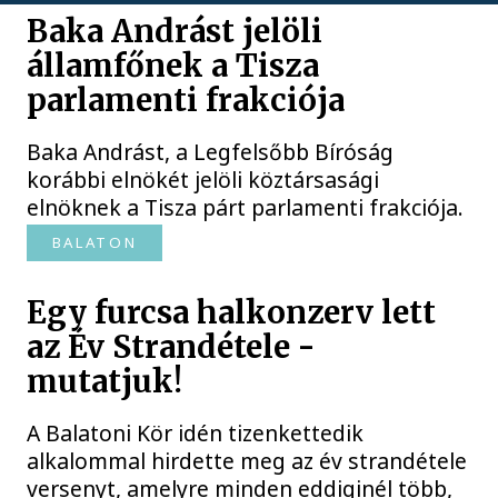
Baka Andrást jelöli
államfőnek a Tisza
parlamenti frakciója
Baka Andrást, a Legfelsőbb Bíróság
korábbi elnökét jelöli köztársasági
elnöknek a Tisza párt parlamenti frakciója.
BALATON
Egy furcsa halkonzerv lett
az Év Strandétele -
mutatjuk!
A Balatoni Kör idén tizenkettedik
alkalommal hirdette meg az év strandétele
versenyt, amelyre minden eddiginél több,