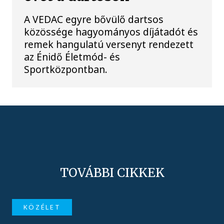
A VEDAC egyre bővülő dartsos
közössége hagyományos díjátadót és
remek hangulatú versenyt rendezett
az Énidő Életmód- és
Sportközpontban.
TOVÁBBI CIKKEK
KÖZÉLET