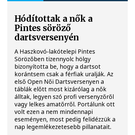
Hódítottak a nők a
Pintes söröző
dartsversenyén
A Haszkovó-lakótelepi Pintes
Sörözőben tizennyolc hölgy
bizonyította be, hogy a dartsot
korántsem csak a férfiak uralják. Az
első Open Női Dartsversenyen a
táblák előtt most kizárólag a nők
álltak, legyen szó profi versenyzőről
vagy lelkes amatőrről. Portálunk ott
volt ezen a nem mindennapi
eseményen, most pedig felidézzük a
nap legemlékezetesebb pillanatait.