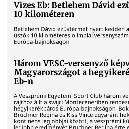
Vizes Eb: Betlehem Dávid ez
10 kilométeren
Betlehem Dávid ezüstérmet nyert kedden a n
úszók 10 kilométeres olimpiai versenyszám
Európa-bajnokságon.
Három VESC-versenyző képv
Magyarországot a hegyiker
Eb-n
A Veszprémi Egyetemi Sport Club három ver
rajthoz állt a svájci Monteceneriben rendez
hegyikerékpáros Európa-bajnokságon. Bokr
Bruchner Regina és Kiss Vince egyaránt hely
kontinens legjobbjai között, a veszprémi k
legjobb eredményét Bruchner Regina érte e