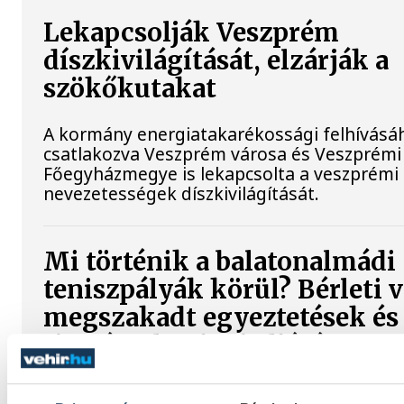
Lekapcsolják Veszprém
díszkivilágítását, elzárják a
szökőkutakat
A kormány energiatakarékossági felhívásá
csatlakozva Veszprém városa és Veszprémi
Főegyházmegye is lekapcsolta a veszprémi 
nevezetességek díszkivilágítását.
Mi történik a balatonalmádi
teniszpályák körül? Bérleti v
megszakadt egyeztetések és
tisztázatlan jogi eljárás
Évtizedes hagyomány, hat salakos pálya, u