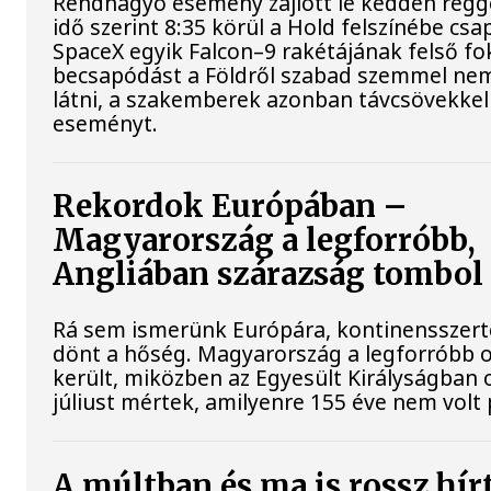
Rendhagyó esemény zajlott le kedden regg
idő szerint 8:35 körül a Hold felszínébe csa
SpaceX egyik Falcon–9 rakétájának felső fo
becsapódást a Földről szabad szemmel nem
látni, a szakemberek azonban távcsövekkel 
eseményt.
Rekordok Európában –
Magyarország a legforróbb,
Angliában szárazság tombol
Rá sem ismerünk Európára, kontinensszert
dönt a hőség. Magyarország a legforróbb 
került, miközben az Egyesült Királyságban 
júliust mértek, amilyenre 155 éve nem volt
A múltban és ma is rossz hír