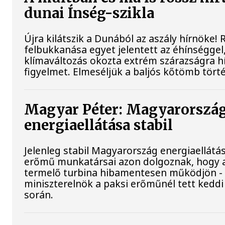
dunai Ínség-szikla
Újra kilátszik a Dunából az aszály hírnöke!
felbukkanása egyet jelentett az éhínséggel
klímaváltozás okozta extrém szárazságra hív
figyelmet. Elmeséljük a baljós kőtömb tört
Magyar Péter: Magyarorszá
energiaellátása stabil
Jelenleg stabil Magyarország energiaellátás
erőmű munkatársai azon dolgoznak, hogy 
termelő turbina hibamentesen működjön - 
miniszterelnök a paksi erőműnél tett keddi
során.