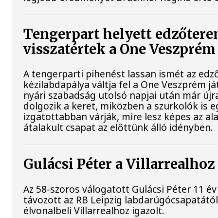
Tengerpart helyett edzőtere
visszatértek a One Veszprém 
A tengerparti pihenést lassan ismét az edz
kézilabdapálya váltja fel a One Veszprém já
nyári szabadság utolsó napjai után már újr
dolgozik a keret, miközben a szurkolók is e
izgatottabban várják, mire lesz képes az a
átalakult csapat az előttünk álló idényben.
Gulácsi Péter a Villarrealhoz
Az 58-szoros válogatott Gulácsi Péter 11 év
távozott az RB Leipzig labdarúgócsapatától
élvonalbeli Villarrealhoz igazolt.