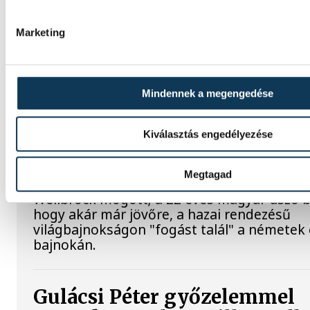
foglalkoztató AEK Athén labdarúgócsapatáb
pályafutását.
Marketing
Betlehem szerint az idő neki
dolgozik, jövőre hazai körn
Mindennek a megengedése
találna fogást Wellbrockon
Kiválasztás engedélyezése
A nyíltvízi úszó Betlehem Dávid a párizsi Eu
bajnokságon a keddi 10 kilométeren szerze
Megtagad
követően, szerdán 5 kilométeren is második
Wellbrock mögött; a 22 éves magyar úszó b
hogy akár már jövőre, a hazai rendezésű
világbajnokságon "fogást talál" a németek 
bajnokán.
Gulácsi Péter győzelemmel