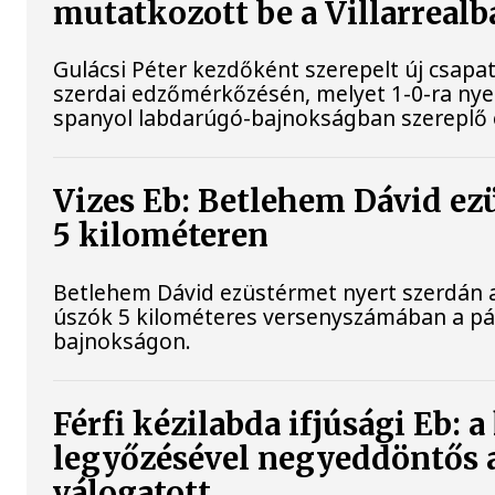
mutatkozott be a Villarrealb
Gulácsi Péter kezdőként szerepelt új csapata
szerdai edzőmérkőzésén, melyet 1-0-ra nye
spanyol labdarúgó-bajnokságban szereplő 
Vizes Eb: Betlehem Dávid ez
5 kilométeren
Betlehem Dávid ezüstérmet nyert szerdán a 
úszók 5 kilométeres versenyszámában a pár
bajnokságon.
Férfi kézilabda ifjúsági Eb: 
legyőzésével negyeddöntős 
válogatott