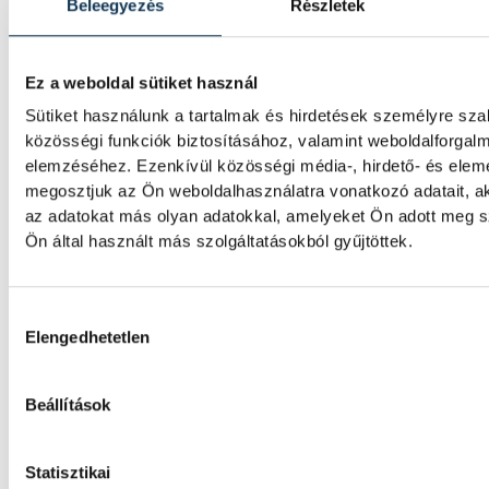
nevelés és egy hosszú távra megkötött bér
Beleegyezés
Részletek
áll az egyik oldalon. A másikon az önkormá
szerint a Balatonalmádi Tenisz Klub arányt
alacsony összegért használja a városi terüle
Ez a weboldal sütiket használ
Megkerestük az egyesület két képviselőjét 
Sütiket használunk a tartalmak és hirdetések személyre sz
polgármestert is, hogy kiderüljön, hol tart 
közösségi funkciók biztosításához, valamint weboldalforgal
elemzéséhez. Ezenkívül közösségi média-, hirdető- és elem
megosztjuk az Ön weboldalhasználatra vonatkozó adatait, a
az adatokat más olyan adatokkal, amelyeket Ön adott meg 
Ön által használt más szolgáltatásokból gyűjtöttek.
SPORT
Hozzájárulás kiválasztása
Elengedhetetlen
Vitális Milán négy évre írt a
Beállítások
Athénhoz
A magyar válogatott Vitális Milán a Varga B
Statisztikai