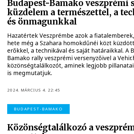
Budapest-Bamako veszprémi 
küzdelem a természettel, a te
és önmagunkkal
Hazatértek Veszprémbe azok a fiatalemberek,
hete még a Szahara homokdűnéi közt küzdött
erőkkel, a technikával és saját határaikkal. A
Bamako rally veszprémi versenyzőivel a Vehir.
közönségtalálkozót, aminek legjobb pillanata
is megmutatjuk.
2024. MÁRCIUS 4. 22:45
BUDAPEST-BAMAKO
Közönségtalálkozó a veszpré