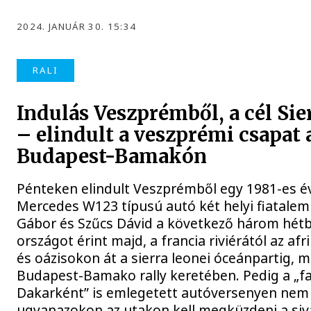
2024. JANUÁR 30. 15:34
RALI
Indulás Veszprémből, a cél Sie
– elindult a veszprémi csapat 
Budapest-Bamakón
Pénteken elindult Veszprémből egy 1981-es é
Mercedes W123 típusú autó két helyi fiatalem
Gábor és Szűcs Dávid a következő három hétb
országot érint majd, a francia riviérától az af
és oázisokon át a sierra leonei óceánpartig, m
Budapest-Bamako rally keretében. Pedig a „f
Dakarként” is emlegetett autóversenyen nem
ugyanazokon az utakon kell megküzdeni a siv