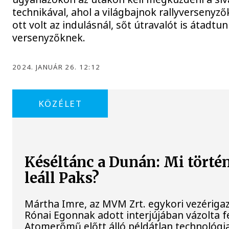
technikával, ahol a világbajnok rallyversenyz
ott volt az indulásnál, sőt útravalót is átadtu
versenyzőknek.
2024. JANUÁR 26. 12:12
KÖZÉLET
Késéltánc a Dunán: Mi történ
leáll Paks?
Mártha Imre, az MVM Zrt. egykori vezériga
Rónai Egonnak adott interjújában vázolta fe
Atomerőmű előtt álló példátlan technológia