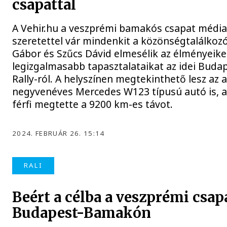
csapattal
A Vehir.hu a veszprémi bamakós csapat médi
szeretettel vár mindenkit a közönségtalálkoz
Gábor és Szűcs Dávid elmesélik az élményeike
legizgalmasabb tapasztalataikat az idei Bud
Rally-ról. A helyszínen megtekinthető lesz az 
negyvenéves Mercedes W123 típusú autó is, am
férfi megtette a 9200 km-es távot.
2024. FEBRUÁR 26. 15:14
RALI
Beért a célba a veszprémi csap
Budapest-Bamakón