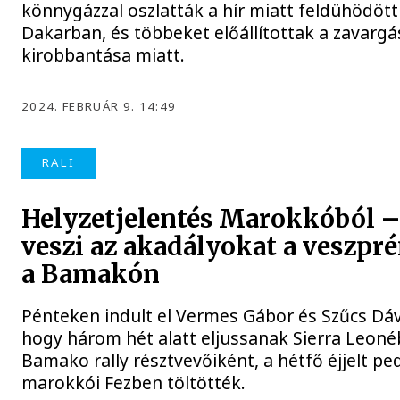
könnygázzal oszlatták a hír miatt feldühödöt
Dakarban, és többeket előállítottak a zavarg
kirobbantása miatt.
2024. FEBRUÁR 9. 14:49
RALI
Helyzetjelentés Marokkóból –
veszi az akadályokat a veszpr
a Bamakón
Pénteken indult el Vermes Gábor és Szűcs Dá
hogy három hét alatt eljussanak Sierra Leon
Bamako rally résztvevőiként, a hétfő éjjelt pe
marokkói Fezben töltötték.