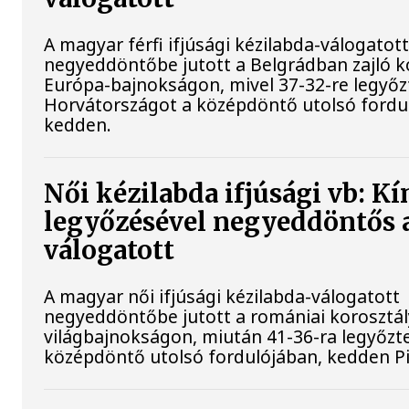
A magyar férfi ifjúsági kézilabda-válogatot
negyeddöntőbe jutott a Belgrádban zajló k
Európa-bajnokságon, mivel 37-32-re legyőz
Horvátországot a középdöntő utolsó fordu
kedden.
Női kézilabda ifjúsági vb: Kí
legyőzésével negyeddöntős 
válogatott
A magyar női ifjúsági kézilabda-válogatott
negyeddöntőbe jutott a romániai korosztá
világbajnokságon, miután 41-36-ra legyőzte
középdöntő utolsó fordulójában, kedden Pi