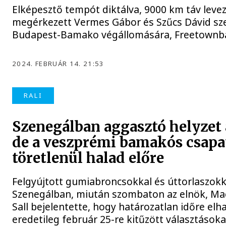
Elképesztő tempót diktálva, 9000 km táv leve
megérkezett Vermes Gábor és Szűcs Dávid sz
Budapest-Bamako végállomására, Freetown
2024. FEBRUÁR 14. 21:53
RALI
Szenegálban aggasztó helyzet a
de a veszprémi bamakós csapa
töretlenül halad előre
Felgyújtott gumiabroncsokkal és úttorlaszokk
Szenegálban, miután szombaton az elnök, Ma
Sall bejelentette, hogy határozatlan időre elha
eredetileg február 25-re kitűzött választások