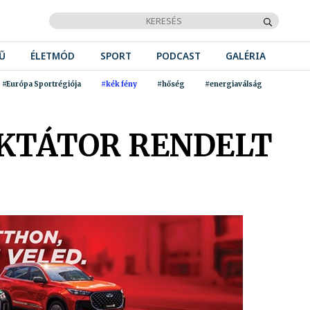
Ű
ÉLETMÓD
SPORT
PODCAST
GALÉRIA
#Európa Sportrégiója
#kék fény
#hőség
#energiaválság
IKTÁTOR RENDELT