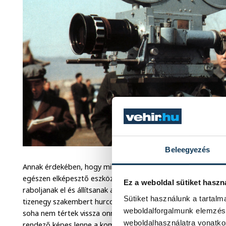
Beleegyezés
Annak érdekében, hogy mihamarabb felzárkózzanak a nemzet
egészen elképesztő eszközhöz folyamodott. Elrendelte, hogy
Ez a weboldal sütiket haszn
raboljanak el és állítsanak az észak-koreai filmgyártás felv
Sütiket használunk a tartal
tizenegy szakembert hurcoltak Észak-Koreába a hetvenes és
weboldalforgalmunk elemzésé
soha nem tértek vissza onnan. Kim meggyőződése az volt, h
weboldalhasználatra vonatko
rendező képes lenne a kommunista eszméket népszerűsítő, e