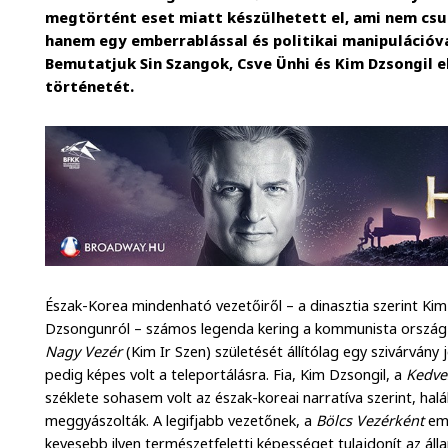
megtörtént eset miatt készülhetett el, ami nem csu
hanem egy emberrablással és politikai manipulációva
Bemutatjuk Sin Szangok, Csve Ünhi és Kim Dzsongil 
történetét.
Észak-Korea mindenható vezetőiről – a dinasztia szerint Kim 
Dzsongunról – számos legenda kering a kommunista ország fé
Nagy Vezér
(Kim Ir Szen) születését állítólag egy szivárvány 
pedig képes volt a teleportálásra. Fia, Kim Dzsongil, a
Kedve
széklete sohasem volt az észak-koreai narratíva szerint, halá
meggyászolták. A legifjabb vezetőnek, a
Bölcs Vezérként
em
kevesebb ilyen természetfeletti képességet tulajdonít az ál