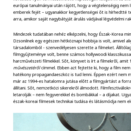
európai tanulmányai után rájött, hogy a végtelenségig nem le
emberek fejét – ugyanakkor kegyetlenségei őt is hírhedtté t
arra, amikor saját nagybátyját árulás vádjával légvédelmi raké
Mindezek tudatában nehéz elképzelni, hogy Észak-Korea min
Dzsonilnek egy egészen hétköznapi hobbija is volt, amivel ali
társadalomból - szenvedélyesen szerette a filmeket. Állítóla
filmgyűjteménye volt, benne számos hollywoodi klasszikussa
harcművészeti filmekkel. Sőt, könyvet is írt a filmekről, ami
művészetéről
címmel. Ebben azt fejtette ki, hogy a film n
hatékony propagandaeszköz is tud lenni. Éppen ezért nem
már az 1994-es hatalomra jutása előtt a filmgyártást a forr
állítani. Sőt, nemzetközi sikerekről álmodott. Filmfesztiválokr
letarolják – nem fegyverekkel és bombákkal – a díjakat. Ugy
észak-koreai filmesek technikai tudása és látásmódja nem el