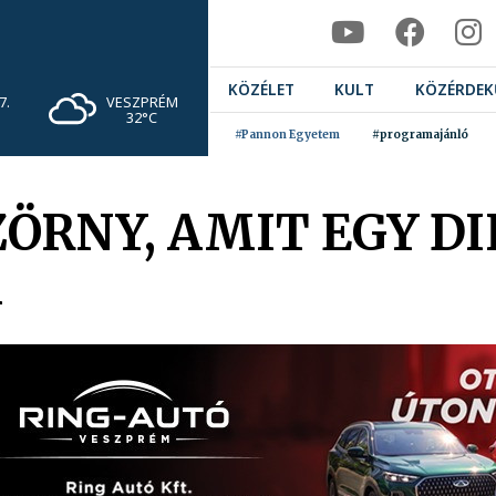
KÖZÉLET
KULT
KÖZÉRDEK
VESZPRÉM
7.
32°C
#Pannon Egyetem
#programajánló
ZÖRNY, AMIT EGY D
A