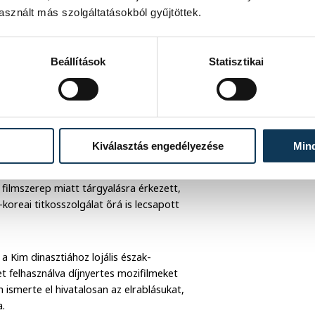
sznált más szolgáltatásokból gyűjtöttek.
sztárja, Sin Szangok, rendező és párja,
Beállítások
Statisztikai
t, ahol több mint háromszáz film
ságuk azonban idővel megbicsaklott,
lette Sin stúdióját is pénzügyi
letét, de ekkor lépett közbe Kim
Kiválasztás engedélyezése
Min
filmszerep miatt tárgyalásra érkezett,
koreai titkosszolgálat őrá is lecsapott
a Kim dinasztiához lojális észak-
t felhasználva díjnyertes mozifilmeket
ismerte el hivatalosan az elrablásukat,
a.