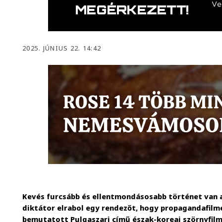
2025. JÚNIUS 22. 14:42
Kevés furcsább és ellentmondásosabb történet van a
diktátor elrabol egy rendezőt, hogy propagandafilme
bemutatott Pulgaszari című észak-koreai szörnyfilm