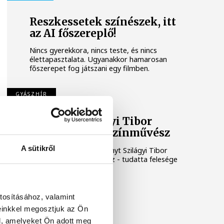
Reszkessetek színészek, itt
az AI főszereplő!
Nincs gyerekkora, nincs teste, és nincs
élettapasztalata. Ugyanakkor hamarosan
főszerepet fog játszani egy filmben.
GYÁSZHÍR
Elhunyt Szilágyi Tibor
Kossuth-díjas színművész
A sütikről
Életének 83. évében elhunyt Szilágyi Tibor
Kossuth-díjas színművész - tudatta felesége
pénteken az MTI-vel.
tosításához, valamint
einkkel megosztjuk az Ön
l, amelyeket Ön adott meg