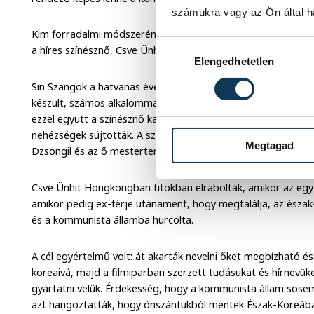
számukra vagy az Ön által ha
Kim forradalmi módszerének a dél-koreai filmipar két akkori 
Hozzájárulás kiválasztása
a híres színésznő, Csve Ünhi voltak a leghíresebb áldozatai.
Elengedhetetlen
Sin Szangok a hatvanas években virágzó stúdiót üzemeltetet
készült, számos alkalommal felesége főszereplésével. Házas
ezzel együtt a színésznő karrierje leszállóágba került, de mel
nehézségek sújtották. A sztárpár külön utakon folytatta az é
Megtagad
Dzsongil és az ő mesterterve.
Csve Ünhit Hongkongban titokban elrabolták, amikor az egy 
amikor pedig ex-férje utánament, hogy megtalálja, az észak-
és a kommunista államba hurcolta.
A cél egyértelmű volt: át akarták nevelni őket megbízható és 
koreaivá, majd a filmiparban szerzett tudásukat és hírnevüke
gyártatni velük. Érdekesség, hogy a kommunista állam sosem 
azt hangoztatták, hogy önszántukból mentek Észak-Koreáb