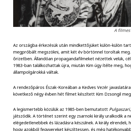
A filmes
Az országba érkezésük után mindkettőjüket külön-külön tarto
megpróbált megszökni, amit két év börtönnel toroltak meg. 
őrizetben. Állandóan propagandafilmeket nézettek velük, cé
1983-ban találkozhattak újra, miután Kim úgy ítélte meg, h
állampolgárokká váltak.
A rendezőpáros Észak-Koreában a Kedves Vezér javaslatára
következő négy évben hét filmet készített Kim Dzsongil meg
A legismertebb közülük az 1985-ben bemutatott
Pulgaszari
játszódik. A történet szerint egy zsarnoki király uralkodik a 
elégedetlenebbek és lázadásra készülnek. A király elrendeli
hogy azokból fegyvereket készíttessen, és még hatékonyab