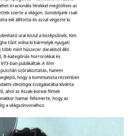
het irracionális hírekkel megtölteni az
ették szerte a világon. Gondoljunk csak
ta elé állította és azzal végezte ki.
denható urai közül a középsőnek, Kim
gha tűnt volna ki bármelyik nyugati
g több mint húszezer darabból álló
l, B-kategóriás horrorokkal és
t 1973-ban publikáltak
A film
em pusztán szórakoztatás, hanem
 meglepő, hogy a kommunista rezsimben
adalmi ideológia szolgálatába kívánta
ól, ahol az észak-koreai filmek
anakkor hamar felismerte, hogy az
ég a világszínvonalhoz.