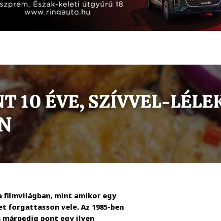
 filmvilágban, mint amikor egy
t forgattasson vele. Az 1985-ben
 márpedig pont egy ilyen