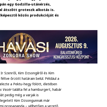
pán egy Godzilla-utánérzés,
l átszőtt groteszk alkotás is.
elképesztő közös produkcióját és
Ir Szenről, Kim Dzsongilről és Kim
ltve őrzött határain belül. Például a
jelezte a Pektu-hegy fölött, életében
s Vezér
találta fel a hamburgert, habár
lát pedig még a varjak is
legetett Kim Dzsongunnak már
lami propaganda – vélhetően a vezető