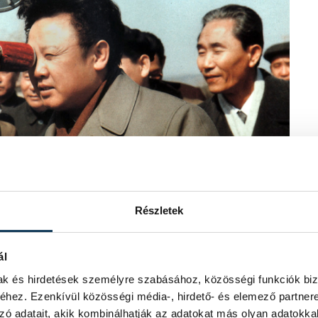
Részletek
közi filmvilághoz, Kim Dzsongil
 dél-koreai és japán filmeseket
ál
irágoztatásának szolgálatába. Legalább
mak és hirdetések személyre szabásához, közösségi funkciók biz
 nyolcvanas években, közülük többen
hez. Ezenkívül közösségi média-, hirdető- és elemező partner
ogy egy megfelelően "átnevelt"
zó adatait, akik kombinálhatják az adatokat más olyan adatokka
gyben látványos filmeket készíteni.