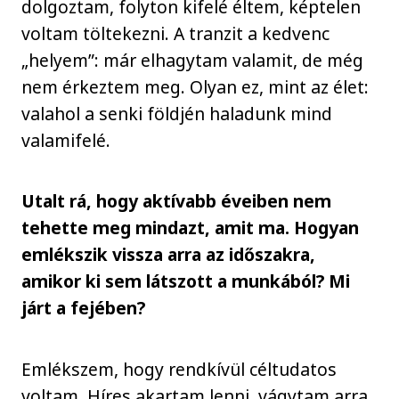
dolgoztam, folyton kifelé éltem, képtelen
voltam töltekezni. A tranzit a kedvenc
„helyem”: már elhagytam valamit, de még
nem érkeztem meg. Olyan ez, mint az élet:
valahol a senki földjén haladunk mind
valamifelé.
Utalt rá, hogy aktívabb éveiben nem
tehette meg mindazt, amit ma. Hogyan
emlékszik vissza arra az időszakra,
amikor ki sem látszott a munkából? Mi
járt a fejében?
Emlékszem, hogy rendkívül céltudatos
voltam. Híres akartam lenni, vágytam arra,