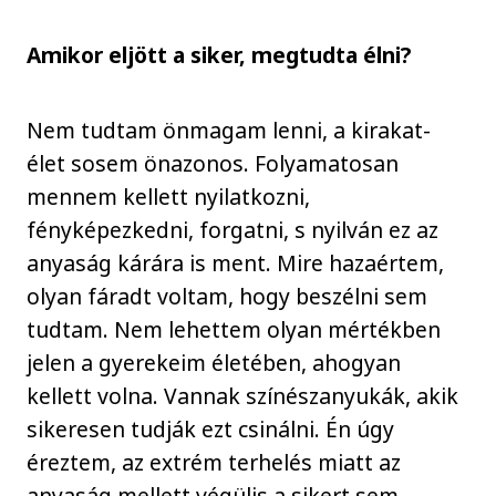
Amikor eljött a siker, megtudta élni?
Nem tudtam önmagam lenni, a kirakat-
élet sosem önazonos. Folyamatosan
mennem kellett nyilatkozni,
fényképezkedni, forgatni, s nyilván ez az
anyaság kárára is ment. Mire hazaértem,
olyan fáradt voltam, hogy beszélni sem
tudtam. Nem lehettem olyan mértékben
jelen a gyerekeim életében, ahogyan
kellett volna. Vannak színészanyukák, akik
sikeresen tudják ezt csinálni. Én úgy
éreztem, az extrém terhelés miatt az
anyaság mellett végülis a sikert sem