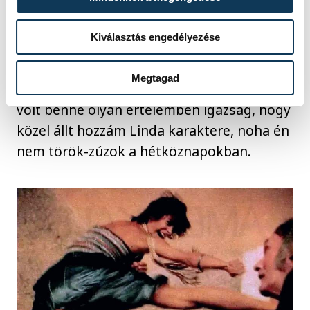
felhőtlenül örültünk. De például sokszor
megkaptam a kritikát, hogy magamat
Kiválasztás engedélyezése
játszom. Erre csak azt tudtam mondani,
hogy ha elhiszik, hogy tényleg Linda
Megtagad
vagyok, akkor elég jól csinálom. Egyébként
volt benne olyan értelemben igazság, hogy
közel állt hozzám Linda karaktere, noha én
nem török-zúzok a hétköznapokban.