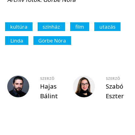
kultúra
színház
film
utazás
Linda
Görbe Nóra
SZERZŐ
SZERZŐ
Hajas
Szabó
Bálint
Eszter