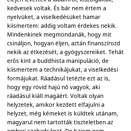
kedvesek voltak. És bár nem értem a
nyelvüket, a viselkedésüket hamar
kiismertem: addig voltam érdekes nekik.
Mindenkinek megmondanák, hogy mit
csináljon, hogyan éljen, aztán finanszírozd
nekik az étkezését, a gyógyszereiket. Tehát
erős kint a buddhista manipuláció, de
kiismertem a technikájukat, a viselkedési
formájukat. Ráadásul tetézte ezt az is,
hogy egy rövid hajú nő vagyok, aki
ráadásul kiáll magáért. Voltak olyan
helyzetek, amikor kezdett elfajulni a
helyzet, még kémeket is küldtek utánam,
magyarul nem tartották tiszteletben az
emberi szabadságot. De bajom nem