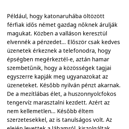
Például, hogy katonaruhába öltözött
férfiak idős német gazdag nőknek árulják
magukat. Közben a valláson keresztül
elvennék a pénzedet… Először csak kedves
üzenetek érkeznek a telefonodra, hogy
épségben megérkeztél-e, aztán hamar
szembetűnik, hogy a közösségek tagjai
egyszerre kapják meg ugyanazokat az
üzeneteket. Később nyilván pénzt akarnak.
De a mezítlábas élet, a huszonnyolcfokos
tengervíz marasztalni kezdett. Azért az
nem kellemetlen… Később éltem
szerzetesekkel, az is tanulságos volt. Az
elején levettek a lábamról, kiszolgáltak,