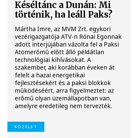
Késéltánc a Dunán: Mi
történik, ha leáll Paks?
Mártha Imre, az MVM Zrt. egykori
vezérigazgatója ATV-n Rónai Egonnak
adott interjújában vázolta fel a Paksi
Atomerőmű előtt álló példátlan
technológiai kihívásokat. A
szakember, aki korábban éveken át
felelt a hazai energetikai
fejlesztésekért és a paksi blokkok
működéséért, arra figyelmeztet: az
erőmű olyan üzemállapotban van,
amelyre eredetileg nem tervezték.
KÖZÉLET