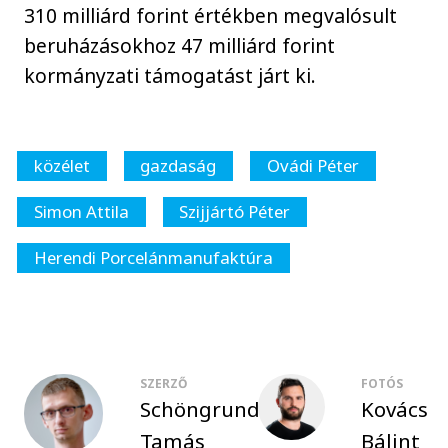
310 milliárd forint értékben megvalósult
beruházásokhoz 47 milliárd forint
kormányzati támogatást járt ki.
közélet
gazdaság
Ovádi Péter
Simon Attila
Szijjártó Péter
Herendi Porcelánmanufaktúra
SZERZŐ
FOTÓS
Schöngrundtner
Kovács
Tamás
Bálint