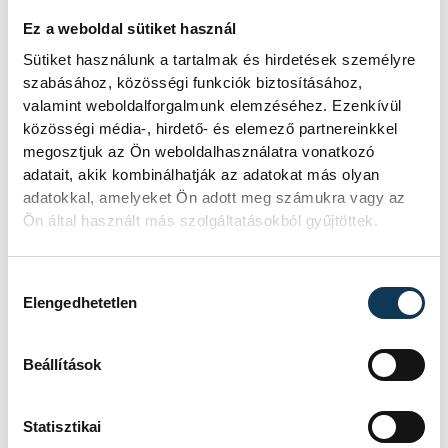
Ez a weboldal sütiket használ
Sütiket használunk a tartalmak és hirdetések személyre
szabásához, közösségi funkciók biztosításához,
valamint weboldalforgalmunk elemzéséhez. Ezenkívül
közösségi média-, hirdető- és elemező partnereinkkel
megosztjuk az Ön weboldalhasználatra vonatkozó
adatait, akik kombinálhatják az adatokat más olyan
adatokkal, amelyeket Ön adott meg számukra vagy az
Ön által használt más szolgáltatásokból gyűjtöttek.
Szijjártó Péter
Hozzájárulás kiválasztása
Elengedhetetlen
A Herendi Porcelánmanufaktúrában
megvalósult fejlesztésekkel kapcsolatban
Beállítások
megjegyezte: ezek segítenek
függetlenebbé válni az energiapiactól és az
Statisztikai