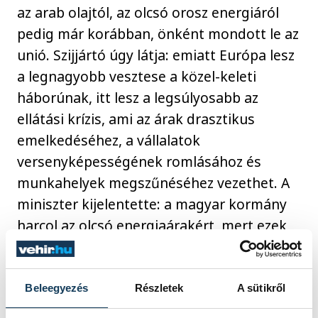
az arab olajtól, az olcsó orosz energiáról
pedig már korábban, önként mondott le az
unió. Szijjártó úgy látja: emiatt Európa lesz
a legnagyobb vesztese a közel-keleti
háborúnak, itt lesz a legsúlyosabb az
ellátási krízis, ami az árak drasztikus
emelkedéséhez, a vállalatok
versenyképességének romlásához és
munkahelyek megszűnéséhez vezethet. A
miniszter kijelentette: a magyar kormány
harcol az olcsó energiaárakért, mert ezek
jelentik a rezsicsökkentés és a
válallkozások fejlődésének alapját.
Beleegyezés
Részletek
A sütikről