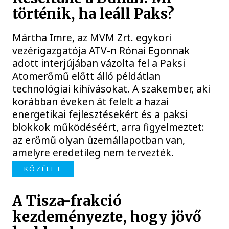
történik, ha leáll Paks?
Mártha Imre, az MVM Zrt. egykori
vezérigazgatója ATV-n Rónai Egonnak
adott interjújában vázolta fel a Paksi
Atomerőmű előtt álló példátlan
technológiai kihívásokat. A szakember, aki
korábban éveken át felelt a hazai
energetikai fejlesztésekért és a paksi
blokkok működéséért, arra figyelmeztet:
az erőmű olyan üzemállapotban van,
amelyre eredetileg nem tervezték.
KÖZÉLET
A Tisza-frakció
kezdeményezte, hogy jövő