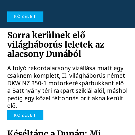
KÖZÉLET
Sorra kerülnek elő
világháborús leletek az
alacsony Dunából
A folyó rekordalacsony vízállása miatt egy
csaknem komplett, II. világháborús német
DKW NZ 350-1 motorkerékpárbukkant elő
a Batthyány téri rakpart sziklái alól, máshol
pedig egy közel féltonnás brit akna került
elő.
KÖZÉLET
Késéltánc a Dunán: Mi