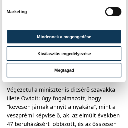
“eszement áremelésektől”. A kormány 140
vállalatnak nyújtott megújulóenergia-
Marketing
fejlesztésekre támogatást összesen 300
milliárd forint értékben, amivel több mint
50 ezer munkahely megőrzéséhez járultak
Mindennek a megengedése
hozzá. Herenden a 742 millió forintos
(ebből 293 millió forint állami támogatás)
Kiválasztás engedélyezése
beruházással évente negyvenezer
köbméter gázt spórolnak meg.
Megtagad
Végezetül a miniszter is dicsérő szavakkal
illete Ovádit: úgy fogalmazott, hogy
“kevesen járnak annyit a nyakára”, mint a
veszprémi képviselő, aki az elmúlt években
47 beruházásért lobbizott, és az összesen