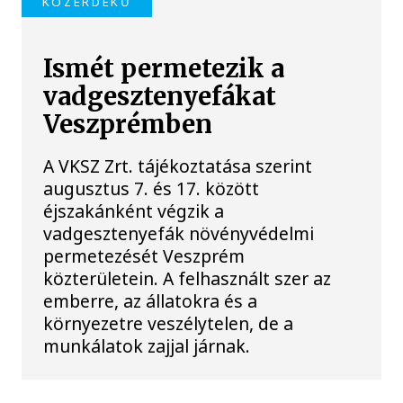
KÖZÉRDEKŰ
Ismét permetezik a
vadgesztenyefákat
Veszprémben
A VKSZ Zrt. tájékoztatása szerint
augusztus 7. és 17. között
éjszakánként végzik a
vadgesztenyefák növényvédelmi
permetezését Veszprém
közterületein. A felhasznált szer az
emberre, az állatokra és a
környezetre veszélytelen, de a
munkálatok zajjal járnak.