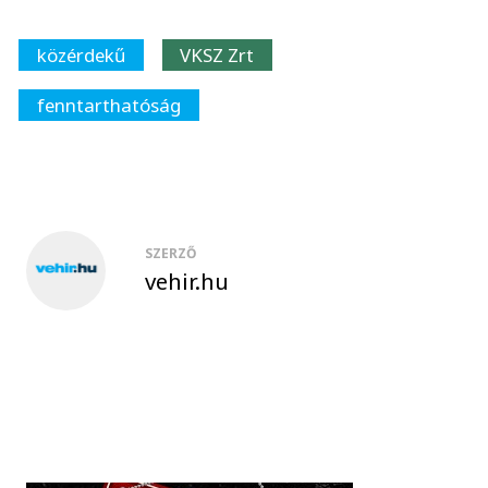
közérdekű
VKSZ Zrt
fenntarthatóság
SZERZŐ
vehir.hu