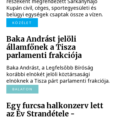
részeként megrendezett Sárkányhajó
Kupán civil, céges, sportegyesületi és
belügyi egységek csaptak össze a vízen.
KÖZÉLET
Baka Andrást jelöli
államfőnek a Tisza
parlamenti frakciója
Baka Andrást, a Legfelsőbb Bíróság
korábbi elnökét jelöli köztársasági
elnöknek a Tisza párt parlamenti frakciója.
BALATON
Egy furcsa halkonzerv lett
az Év Strandétele -