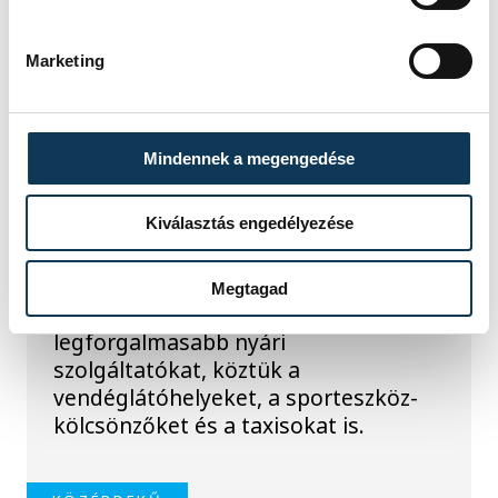
KÖZÉRDEKŰ
Marketing
Rengeteg
szabálytalanságot talált
Mindennek a megengedése
a NAV a Balatonnál
Kiválasztás engedélyezése
A Nemzeti Adó- és Vámhivatal nyári
ellenőrzéssorozatában július
óta Somogy, Veszprém és Zala
Megtagad
vármegyében vizsgálják a
legforgalmasabb nyári
szolgáltatókat, köztük a
vendéglátóhelyeket, a sporteszköz-
kölcsönzőket és a taxisokat is.