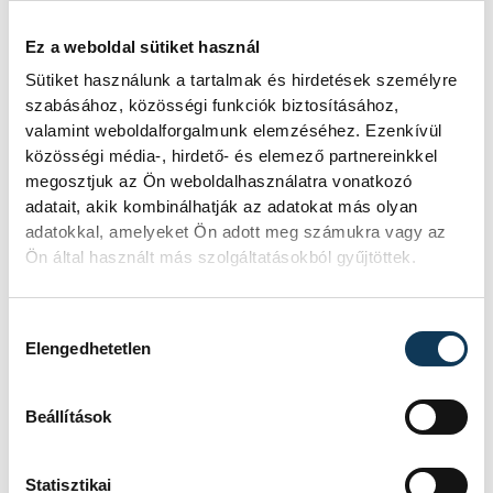
Ez a weboldal sütiket használ
Sütiket használunk a tartalmak és hirdetések személyre
szabásához, közösségi funkciók biztosításához,
valamint weboldalforgalmunk elemzéséhez. Ezenkívül
közösségi média-, hirdető- és elemező partnereinkkel
megosztjuk az Ön weboldalhasználatra vonatkozó
adatait, akik kombinálhatják az adatokat más olyan
adatokkal, amelyeket Ön adott meg számukra vagy az
Ön által használt más szolgáltatásokból gyűjtöttek.
TOVÁBBI CIKKEK
KÖZÉRDEKŰ
Hozzájárulás kiválasztása
Elengedhetetlen
Ideiglenes
forgalomkorlátozás a
Beállítások
Jókai utcában
Statisztikai