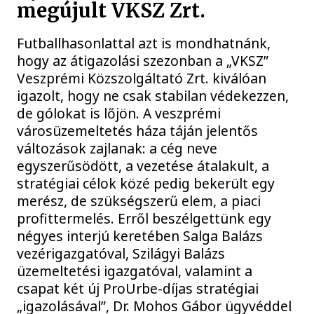
megújult VKSZ Zrt.
Futballhasonlattal azt is mondhatnánk,
hogy az átigazolási szezonban a „VKSZ”
Veszprémi Közszolgáltató Zrt. kiválóan
igazolt, hogy ne csak stabilan védekezzen,
de gólokat is lőjön. A veszprémi
városüzemeltetés háza táján jelentős
változások zajlanak: a cég neve
egyszerűsödött, a vezetése átalakult, a
stratégiai célok közé pedig bekerült egy
merész, de szükségszerű elem, a piaci
profittermelés. Erről beszélgettünk egy
négyes interjú keretében Salga Balázs
vezérigazgatóval, Szilágyi Balázs
üzemeltetési igazgatóval, valamint a
csapat két új ProUrbe-díjas stratégiai
„igazolásával”, Dr. Mohos Gábor ügyvéddel