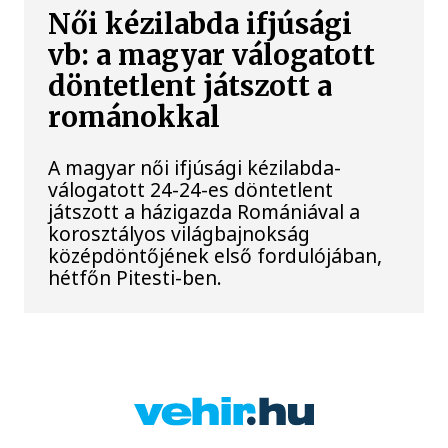
Női kézilabda ifjúsági
vb: a magyar válogatott
döntetlent játszott a
románokkal
A magyar női ifjúsági kézilabda-
válogatott 24-24-es döntetlent
játszott a házigazda Romániával a
korosztályos világbajnokság
középdöntőjének első fordulójában,
hétfőn Pitesti-ben.