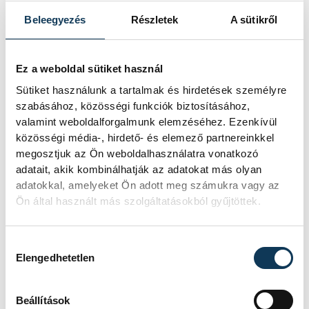
Beleegyezés
Részletek
A sütikről
1
2
3
4
5
...
Ez a weboldal sütiket használ
Sütiket használunk a tartalmak és hirdetések személyre
szabásához, közösségi funkciók biztosításához,
KÖZÉLET
valamint weboldalforgalmunk elemzéséhez. Ezenkívül
közösségi média-, hirdető- és elemező partnereinkkel
megosztjuk az Ön weboldalhasználatra vonatkozó
adatait, akik kombinálhatják az adatokat más olyan
A Tisza-frakció
adatokkal, amelyeket Ön adott meg számukra vagy az
Ön által használt más szolgáltatásokból gyűjtöttek.
kezdeményezte, hogy
jövő kedden legyen az
Hozzájárulás kiválasztása
államfőválasztás
Elengedhetetlen
A Tisza-frakció kezdeményezte, hogy
a parlament jövő kedden válassza
Beállítások