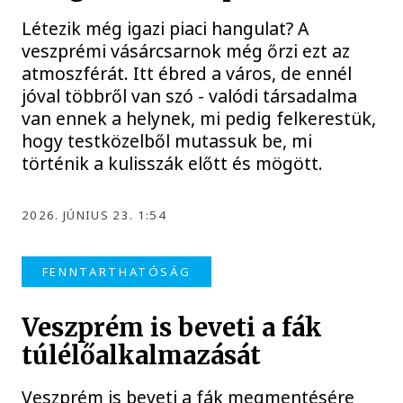
Létezik még igazi piaci hangulat? A
veszprémi vásárcsarnok még őrzi ezt az
atmoszférát. Itt ébred a város, de ennél
jóval többről van szó - valódi társadalma
van ennek a helynek, mi pedig felkerestük,
hogy testközelből mutassuk be, mi
történik a kulisszák előtt és mögött.
2026. JÚNIUS 23. 1:54
FENNTARTHATÓSÁG
Veszprém is beveti a fák
túlélőalkalmazását
Veszprém is beveti a fák megmentésére