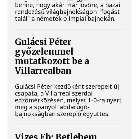
benne, hogy akár már jövőre, a hazai
rendezésű világbajnokságon "fogást
talál" a németek olimpiai bajnokán.
Gulácsi Péter
győzelemmel
mutatkozott be a
Villarrealban
Gulácsi Péter kezdőként szerepelt új
csapata, a Villarreal szerdai
edzőmérkőzésén, melyet 1-0-ra nyert
meg a spanyol labdarúgó-
bajnokságban szereplő együttes.
Vizes Eb: Betlehem