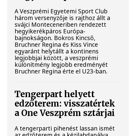
A Veszprémi Egyetemi Sport Club
három versenyzője is rajthoz állt a
svájci Monteceneriben rendezett
hegyikerékpáros Európa-
bajnokságon. Bokros Kincső,
Bruchner Regina és Kiss Vince
egyaránt helytállt a kontinens
legjobbjai között, a veszprémi
különítmény legjobb eredményét
Bruchner Regina érte el U23-ban.
Tengerpart helyett
edzőterem: visszatértek
a One Veszprém sztárjai
A tengerparti pihenést lassan ismét
az edzőterem és a kézilabdapálya