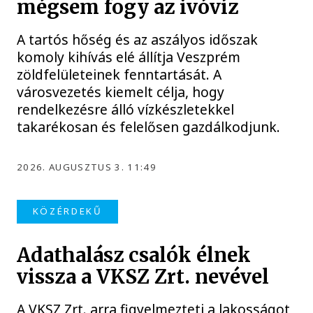
mégsem fogy az ivóvíz
A tartós hőség és az aszályos időszak
komoly kihívás elé állítja Veszprém
zöldfelületeinek fenntartását. A
városvezetés kiemelt célja, hogy
rendelkezésre álló vízkészletekkel
takarékosan és felelősen gazdálkodjunk.
2026. AUGUSZTUS 3. 11:49
KÖZÉRDEKŰ
Adathalász csalók élnek
vissza a VKSZ Zrt. nevével
A VKSZ Zrt. arra figyelmezteti a lakosságot,