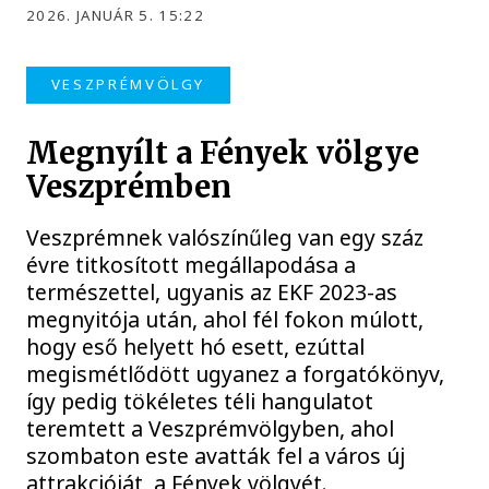
2026. JANUÁR 5. 15:22
VESZPRÉMVÖLGY
Megnyílt a Fények völgye
Veszprémben
Veszprémnek valószínűleg van egy száz
évre titkosított megállapodása a
természettel, ugyanis az EKF 2023-as
megnyitója után, ahol fél fokon múlott,
hogy eső helyett hó esett, ezúttal
megismétlődött ugyanez a forgatókönyv,
így pedig tökéletes téli hangulatot
teremtett a Veszprémvölgyben, ahol
szombaton este avatták fel a város új
attrakcióját, a Fények völgyét.