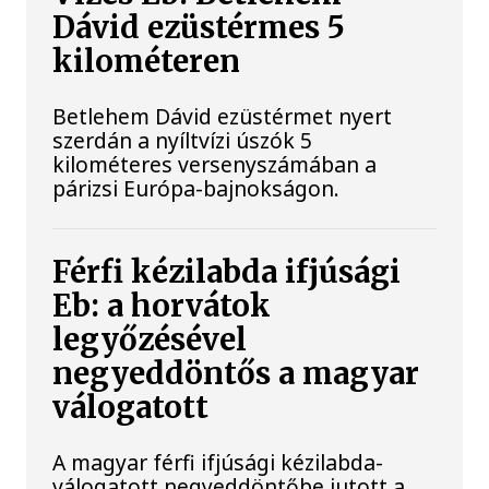
Dávid ezüstérmes 5
kilométeren
Betlehem Dávid ezüstérmet nyert
szerdán a nyíltvízi úszók 5
kilométeres versenyszámában a
párizsi Európa-bajnokságon.
Férfi kézilabda ifjúsági
Eb: a horvátok
legyőzésével
negyeddöntős a magyar
válogatott
A magyar férfi ifjúsági kézilabda-
válogatott negyeddöntőbe jutott a