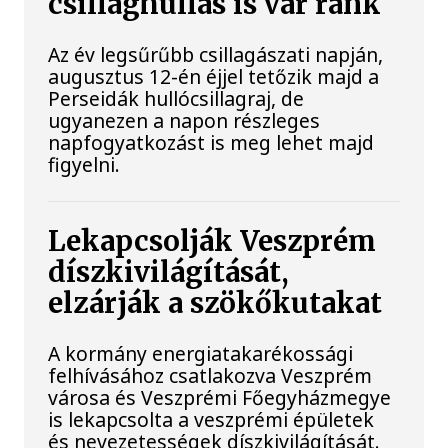
csillaghullás is vár ránk
Az év legsűrűbb csillagászati napján,
augusztus 12-én éjjel tetőzik majd a
Perseidák hullócsillagraj, de
ugyanezen a napon részleges
napfogyatkozást is meg lehet majd
figyelni.
Lekapcsolják Veszprém
díszkivilágítását,
elzárják a szökőkutakat
A kormány energiatakarékossági
felhívásához csatlakozva Veszprém
városa és Veszprémi Főegyházmegye
is lekapcsolta a veszprémi épületek
és nevezetességek díszkivilágítását.