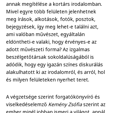
annak megítélése a kortárs irodalomban.
Mivel egyre több felületen jelenhetnek
meg írások, alkotások, fotók, posztok,
bejegyzések, így meg lehet-e találni azt,
ami valóban művészet, egyáltalán
eldöntheti-e valaki, hogy érvényes-e az
adott művészeti forma? Az izgalmas
beszélgetőtársak sokoldalúságából is
adódik, hogy egy igazán színes diskurálás
alakulhatott ki az irodalomról, és arról, hol
és milyen felületeken nyerhet teret.
A végzetsége szerint forgatókönyvíró és
viselkedéselemző
Kemény Zsófia
szerint az
ember minél jobban ismeri a világot, annál