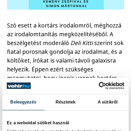
Szó esett a kortárs irodalomról, méghozzá
az irodalomtanítás megközelítéséből. A
beszélgetést moderáló
Deli Kitti
szerint sok
fiatal porosnak gondolja az irodalmat, és a
költőket, írókat is valami távoli galaxisra
helyezik. Éppen ezért szükséges
megmutatni, hogy igenis vannak kortárs
szerzők, akiket adott esetben meg is lehet
szólaltatni.
Beleegyezés
Részletek
A sütikről
Simon Marci
például
Erdős Virág
ot emelte
Ez a weboldal sütiket használ
ki, akit ha bevisznek a tanárok órára, akkor