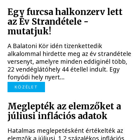
Egy furcsa halkonzerv lett
az Év Strandétele -
mutatjuk!
A Balatoni Kör idén tizenkettedik
alkalommal hirdette meg az év strandétele
versenyt, amelyre minden eddiginél több,
22 vendéglátóhely 44 étellel indult. Egy
fonyódi hely nyert...
KÖZÉLET
Meglepték az elemzőket a
júliusi inflációs adatok
Hatalmas meglepetésként értékelték az
elemzők a júliusi, 1,2 százalékos inflációs