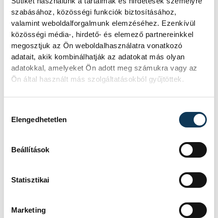
egészen megközelíthetővé válna sok olyan
Sütiket használunk a tartalmak és hirdetések személyre
szabásához, közösségi funkciók biztosításához,
író is, akiket eddig porosnak hittek. Vagyis,
valamint weboldalforgalmunk elemzéséhez. Ezenkívül
kortárs irányból is lehet közelíteni. A költő
közösségi média-, hirdető- és elemező partnereinkkel
Marci
szerint minden művészeti ágban
megosztjuk az Ön weboldalhasználatra vonatkozó
adatait, akik kombinálhatják az adatokat más olyan
szükséges felismerni, hogy a világ változik,
adatokkal, amelyeket Ön adott meg számukra vagy az
ez pedig nem baj, de nem hunyhatunk
Ön által használt más szolgáltatásokból gyűjtöttek.
szemet fölötte.
Hozzájárulás kiválasztása
Elengedhetetlen
A beszélgetés
itt
tekinthető meg.
Beállítások
kultúra
irodalom
Statisztikai
Pannon Unifest
Deli Kitti
Marketing
Simon Marci
Kemény Zsófi