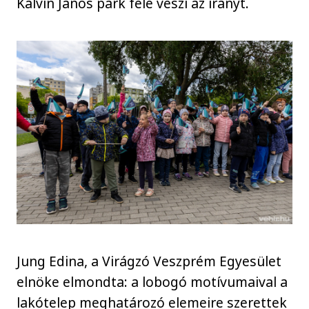
Kálvin János park felé veszi az irányt.
Jung Edina, a Virágzó Veszprém Egyesület
elnöke elmondta: a lobogó motívumaival a
lakótelep meghatározó elemeire szerettek