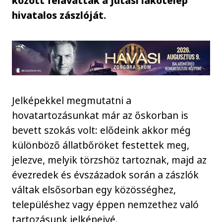
között felavatták a Jutasi lakótelep
hivatalos zászlóját.
Jelképekkel megmutatni a
hovatartozásunkat már az őskorban is
bevett szokás volt: elődeink akkor még
különböző állatbőröket festettek meg,
jelezve, melyik törzshöz tartoznak, majd az
évezredek és évszázadok során a zászlók
váltak elsősorban egy közösséghez,
településhez vagy éppen nemzethez való
tartozásunk jelképeivé.