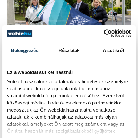
Beleegyezés
Részletek
A sütikről
Jung Edina, Pálinkás Roland, Rektor Dóra
Ez a weboldal sütiket használ
Sütiket használunk a tartalmak és hirdetések személyre
Ezt szeretnék tehát hirdetni a zászlóval is,
szabásához, közösségi funkciók biztosításához,
valamint weboldalforgalmunk elemzéséhez. Ezenkívül
amelyet az ünnepség végén a Báthory
közösségi média-, hirdető- és elemező partnereinkkel
iskola tanulói átadtak Pálinkás Rolandnak,
megosztjuk az Ön weboldalhasználatra vonatkozó
a körzet önkormányzati képviselőjének, ő
adatait, akik kombinálhatják az adatokat más olyan
adatokkal, amelyeket Ön adott meg számukra vagy az
pedig jelképesen továbbadta Jung
Ön által használt más szolgáltatásokból gyűjtöttek.
Edinának és a Virágzó Veszprém