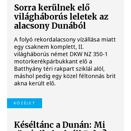
Sorra kerülnek elő
világháborús leletek az
alacsony Dunából
A folyó rekordalacsony vízállása miatt
egy csaknem komplett, II.
világháborús német DKW NZ 350-1
motorkerékpárbukkant elő a
Batthyány téri rakpart sziklái alól,
máshol pedig egy közel féltonnás brit
akna került elő.
KÖZÉLET
Késéltánc a Dunán: Mi