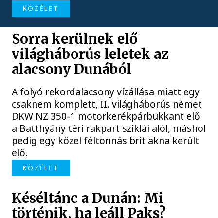
KÖZÉLET
Sorra kerülnek elő
világháborús leletek az
alacsony Dunából
A folyó rekordalacsony vízállása miatt egy
csaknem komplett, II. világháborús német
DKW NZ 350-1 motorkerékpárbukkant elő
a Batthyány téri rakpart sziklái alól, máshol
pedig egy közel féltonnás brit akna került
elő.
KÖZÉLET
Késéltánc a Dunán: Mi
történik, ha leáll Paks?