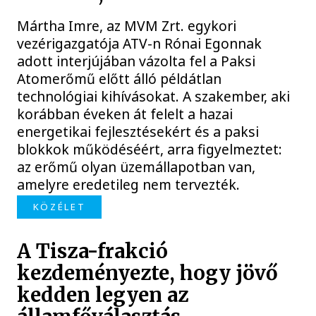
Mártha Imre, az MVM Zrt. egykori
vezérigazgatója ATV-n Rónai Egonnak
adott interjújában vázolta fel a Paksi
Atomerőmű előtt álló példátlan
technológiai kihívásokat. A szakember, aki
korábban éveken át felelt a hazai
energetikai fejlesztésekért és a paksi
blokkok működéséért, arra figyelmeztet:
az erőmű olyan üzemállapotban van,
amelyre eredetileg nem tervezték.
KÖZÉLET
A Tisza-frakció
kezdeményezte, hogy jövő
kedden legyen az