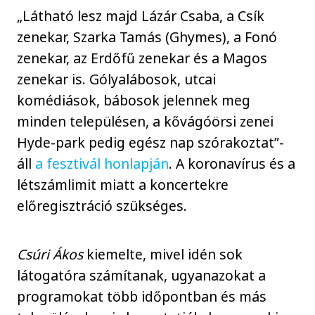
„Látható lesz majd Lázár Csaba, a Csík
zenekar, Szarka Tamás (Ghymes), a Fonó
zenekar, az Erdőfű zenekar és a Magos
zenekar is. Gólyalábosok, utcai
komédiások, bábosok jelennek meg
minden településen, a kővágóörsi zenei
Hyde-park pedig egész nap szórakoztat”-
áll
a fesztivál honlapján
. A koronavírus és a
létszámlimit miatt a koncertekre
előregisztráció szükséges.
Csúri Ákos
kiemelte, mivel idén sok
látogatóra számítanak, ugyanazokat a
programokat több időpontban és más