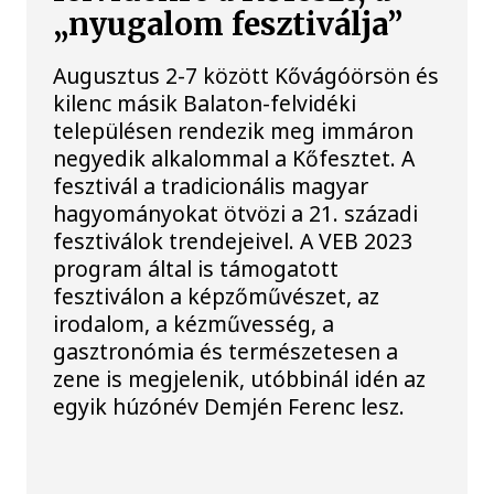
„nyugalom fesztiválja”
Augusztus 2-7 között Kővágóörsön és
kilenc másik Balaton-felvidéki
településen rendezik meg immáron
negyedik alkalommal a Kőfesztet. A
fesztivál a tradicionális magyar
hagyományokat ötvözi a 21. századi
fesztiválok trendejeivel. A VEB 2023
program által is támogatott
fesztiválon a képzőművészet, az
irodalom, a kézművesség, a
gasztronómia és természetesen a
zene is megjelenik, utóbbinál idén az
egyik húzónév Demjén Ferenc lesz.