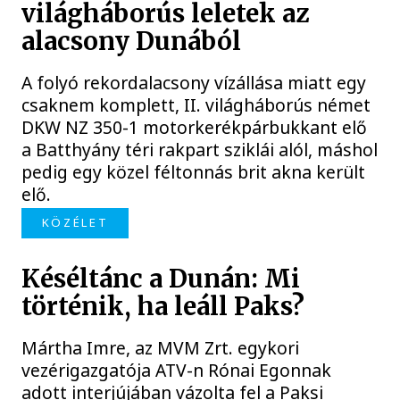
világháborús leletek az
alacsony Dunából
A folyó rekordalacsony vízállása miatt egy
csaknem komplett, II. világháborús német
DKW NZ 350-1 motorkerékpárbukkant elő
a Batthyány téri rakpart sziklái alól, máshol
pedig egy közel féltonnás brit akna került
elő.
KÖZÉLET
Késéltánc a Dunán: Mi
történik, ha leáll Paks?
Mártha Imre, az MVM Zrt. egykori
vezérigazgatója ATV-n Rónai Egonnak
adott interjújában vázolta fel a Paksi