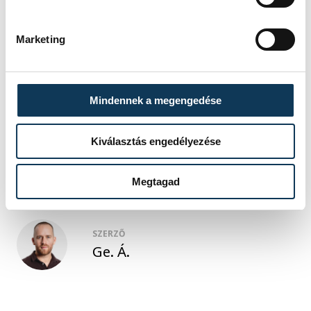
létszámkorlátozások betartását.
Marketing
közélet
kultúra
fesztivál
Mindennek a megengedése
EKF
Veszprém-Balaton 2023 Zrt
Kőfeszt
Kiválasztás engedélyezése
Megtagad
SZERZŐ
Ge. Á.