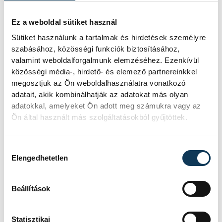
Takács Szabolcs
Veszprém megyei
Ez a weboldal sütiket használ
kormánymegbízott a sajtótájékoztatón
Sütiket használunk a tartalmak és hirdetések személyre
szabásához, közösségi funkciók biztosításához,
örömét fejezte ki a balatoni turizmus
valamint weboldalforgalmunk elemzéséhez. Ezenkívül
élénkülése miatt, de felhívta a figyelmet
közösségi média-, hirdető- és elemező partnereinkkel
arra, hogy
a koronavírus még köztünk
megosztjuk az Ön weboldalhasználatra vonatkozó
adatait, akik kombinálhatják az adatokat más olyan
van
, ezért arra kérte a Kőfesztre
adatokkal, amelyeket Ön adott meg számukra vagy az
érkezőket, hogy tartsák be az alapvető
Ön által használt más szolgáltatásokból gyűjtöttek.
higiéniai szabályokat és tartsák meg a
védőtávolságot. A Kőfeszt zárt terekben
Hozzájárulás kiválasztása
tartott rendezvényein kötelező lesz a
Elengedhetetlen
maszkviselés, és minden ilyen programon
kézfertőtlenítőket is kihelyeznek.
Beállítások
Elmondta, a fesztivál ideje alatt a
rendőrség folyamatosan ellenőrizni fogja a
Statisztikai