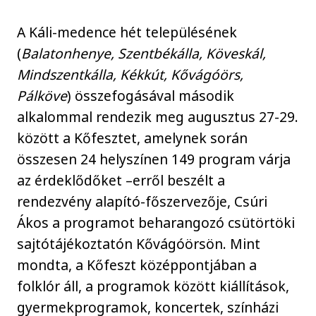
A Káli-medence hét településének
(
Balatonhenye, Szentbékálla, Köveskál,
Mindszentkálla, Kékkút, Kővágóörs,
Pálköve
) összefogásával második
alkalommal rendezik meg augusztus 27-29.
között a Kőfesztet, amelynek során
összesen 24 helyszínen 149 program várja
az érdeklődőket –erről beszélt a
rendezvény alapító-főszervezője, Csúri
Ákos a programot beharangozó csütörtöki
sajtótájékoztatón Kővágóörsön. Mint
mondta, a Kőfeszt középpontjában a
folklór áll, a programok között kiállítások,
gyermekprogramok, koncertek, színházi