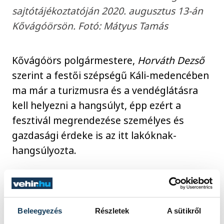
sajtótájékoztatóján 2020. augusztus 13-án
Kővágóörsön. Fotó: Mátyus Tamás
Kővágóörs polgármestere,
Horváth Dezső
szerint a festői szépségű Káli-medencében
ma már a turizmusra és a vendéglátásra
kell helyezni a hangsúlyt, épp ezért a
fesztivál megrendezése személyes és
gazdasági érdeke is az itt lakóknak-
hangsúlyozta.
Tartsuk be a higiéniai
szabályokat
Beleegyezés
Részletek
A sütikről