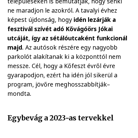
településeken is bemutatják, hogy senki
ne maradjon le azokról. A tavalyi évhez
képest újdonság, hogy
idén lezárják a
fesztivál szívét adó Kővágóörs Jókai
utcáját, így az sétálóutcaként funkcionál
majd
. Az autósok részére egy nagyobb
parkolót alakítanak ki a központtól nem
messze. Cél, hogy a Kőfeszt évről évre
gyarapodjon, ezért ha idén jól sikerül a
program, jövőre meghosszabbítják–
mondta.
Egybevág a 2023-as tervekkel