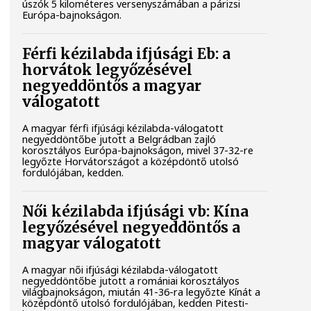
úszók 5 kilométeres versenyszámában a párizsi
Európa-bajnokságon.
Férfi kézilabda ifjúsági Eb: a
horvátok legyőzésével
negyeddöntős a magyar
válogatott
A magyar férfi ifjúsági kézilabda-válogatott
negyeddöntőbe jutott a Belgrádban zajló
korosztályos Európa-bajnokságon, mivel 37-32-re
legyőzte Horvátországot a középdöntő utolsó
fordulójában, kedden.
Női kézilabda ifjúsági vb: Kína
legyőzésével negyeddöntős a
magyar válogatott
A magyar női ifjúsági kézilabda-válogatott
negyeddöntőbe jutott a romániai korosztályos
világbajnokságon, miután 41-36-ra legyőzte Kínát a
középdöntő utolsó fordulójában, kedden Pitesti-