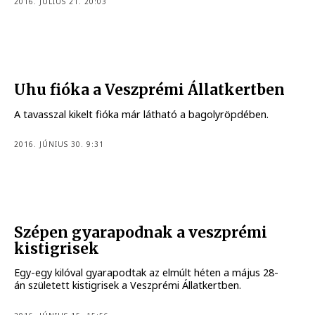
2016. JÚLIUS 21. 20:03
Uhu fióka a Veszprémi Állatkertben
A tavasszal kikelt fióka már látható a bagolyröpdében.
2016. JÚNIUS 30. 9:31
Szépen gyarapodnak a veszprémi
kistigrisek
Egy-egy kilóval gyarapodtak az elmúlt héten a május 28-
án született kistigrisek a Veszprémi Állatkertben.