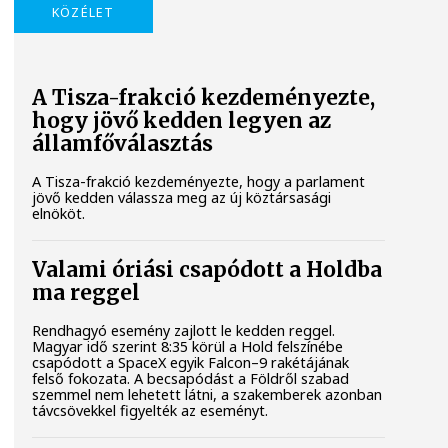
KÖZÉLET
A Tisza-frakció kezdeményezte,
hogy jövő kedden legyen az
államfőválasztás
A Tisza-frakció kezdeményezte, hogy a parlament
jövő kedden válassza meg az új köztársasági
elnököt.
Valami óriási csapódott a Holdba
ma reggel
Rendhagyó esemény zajlott le kedden reggel.
Magyar idő szerint 8:35 körül a Hold felszínébe
csapódott a SpaceX egyik Falcon–9 rakétájának
felső fokozata. A becsapódást a Földről szabad
szemmel nem lehetett látni, a szakemberek azonban
távcsövekkel figyelték az eseményt.