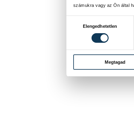
számukra vagy az Ön által ha
Hozzájárulás kiválasztása
Elengedhetetlen
Megtagad