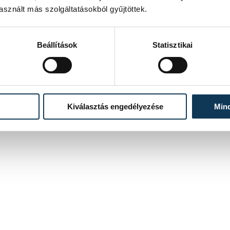
sznált más szolgáltatásokból gyűjtöttek.
Beállítások
Statisztikai
Kiválasztás engedélyezése
Min