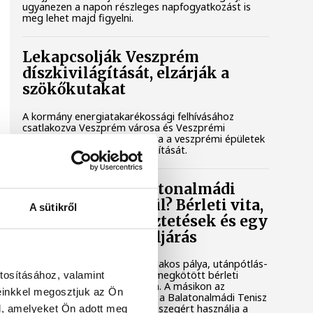
ugyanezen a napon részleges napfogyatkozást is
meg lehet majd figyelni.
Lekapcsolják Veszprém
díszkivilágítását, elzárják a
szökőkutakat
A kormány energiatakarékossági felhívásához
csatlakozva Veszprém városa és Veszprémi
Főegyházmegye is lekapcsolta a veszprémi épületek
és nevezetességek díszkivilágítását.
Mi történik a balatonalmádi
teniszpályák körül? Bérleti vita,
A sütikről
megszakadt egyeztetések és egy
tisztázatlan jogi eljárás
Évtizedes hagyomány, hat salakos pálya, utánpótlás-
nevelés és egy hosszú távra megkötött bérleti
tosításához, valamint
szerződés áll az egyik oldalon. A másikon az
einkkel megosztjuk az Ön
önkormányzat, amely szerint a Balatonalmádi Tenisz
Klub aránytalanul alacsony összegért használja a
l, amelyeket Ön adott meg