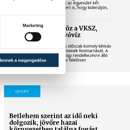
városi területet. Megkerestük az egyesület két
képviselőjét és a polgármestert is, hogy kiderüljön,
hol tart most az ügy.
Marketing
Folyamatosan öntöz a VKSZ,
mégsem fogy az ivóvíz
A tartós hőség és az aszályos időszak komoly kihívás
elé állítja Veszprém zöldfelületeinek fenntartását. A
városvezetés kiemelt célja, hogy rendelkezésre álló
vízkészletekkel takarékosan és felelősen
dennek a megengedése
gazdálkodjunk.
SPORT
Betlehem szerint az idő neki
dolgozik, jövőre hazai
környezetben találna fogást