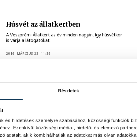
Húsvét az állatkertben
A Veszprémi Állatkert az év minden napján, így húsvétkor
is várja a látogatókat.
2016. MÁRCIUS 23. 11:36
8
9
10
Részletek
ál
mak és hirdetések személyre szabásához, közösségi funkciók biz
hez. Ezenkívül közösségi média-, hirdető- és elemező partner
zó adatait, akik kombinálhatják az adatokat más olyan adatokka