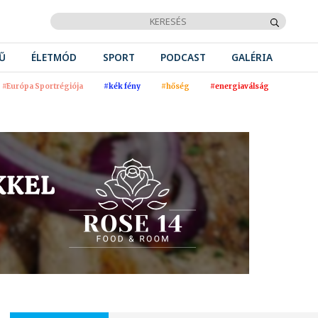
Ű
ÉLETMÓD
SPORT
PODCAST
GALÉRIA
#Európa Sportrégiója
#kék fény
#hőség
#energiaválság