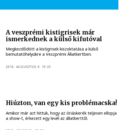
A veszprémi kistigrisek már
ismerkednek a külső kifutóval
Megkezdődött a kistigrisek kiszoktatása a külső
bemutatóhelyükre a Veszprémi Állatkertben.
2016. AUGUSZTUS 4. 10:35
Hiúzton, van egy kis problémacska!
Amikor már azt hittük, hogy az óriáskerék teljesen ellopja
a show-t, érkezett egy levél az állatkerttől.