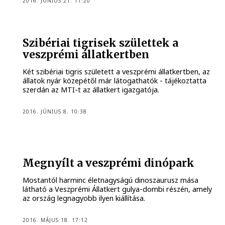
2016. JÚNIUS 21. 11:20
Szibériai tigrisek születtek a
veszprémi állatkertben
Két szibériai tigris született a veszprémi állatkertben, az
állatok nyár közepétől már látogathatók - tájékoztatta
szerdán az MTI-t az állatkert igazgatója.
2016. JÚNIUS 8. 10:38
Megnyílt a veszprémi dinópark
Mostantól harminc életnagyságú dinoszaurusz mása
látható a Veszprémi Állatkert gulya-dombi részén, amely
az ország legnagyobb ilyen kiállítása.
2016. MÁJUS 18. 17:12