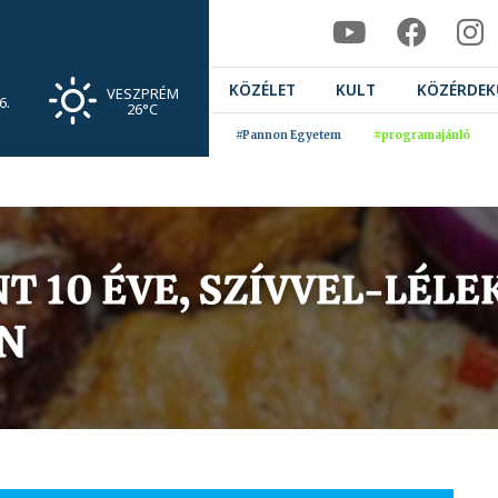
KÖZÉLET
KULT
KÖZÉRDEK
VESZPRÉM
6.
26°C
#Pannon Egyetem
#programajánló