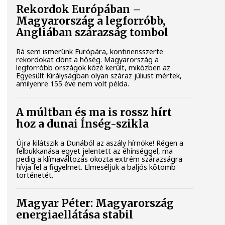
Rekordok Európában –
Magyarország a legforróbb,
Angliában szárazság tombol
Rá sem ismerünk Európára, kontinensszerte
rekordokat dönt a hőség. Magyarország a
legforróbb országok közé került, miközben az
Egyesült Királyságban olyan száraz júliust mértek,
amilyenre 155 éve nem volt példa.
A múltban és ma is rossz hírt
hoz a dunai Ínség-szikla
Újra kilátszik a Dunából az aszály hírnöke! Régen a
felbukkanása egyet jelentett az éhínséggel, ma
pedig a klímaváltozás okozta extrém szárazságra
hívja fel a figyelmet. Elmeséljük a baljós kőtömb
történetét.
Magyar Péter: Magyarország
energiaellátása stabil