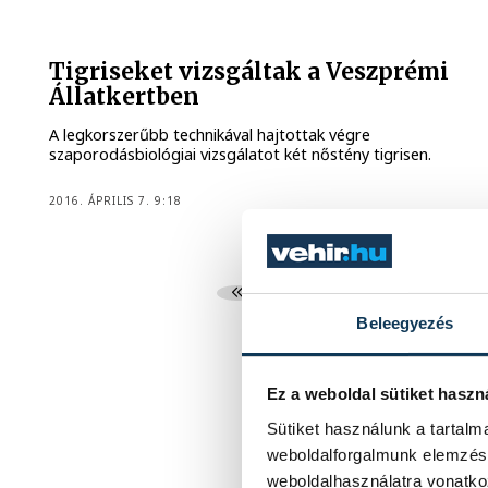
Tigriseket vizsgáltak a Veszprémi
Állatkertben
A legkorszerűbb technikával hajtottak végre
szaporodásbiológiai vizsgálatot két nőstény tigrisen.
2016. ÁPRILIS 7. 9:18
...
6
7
Beleegyezés
Ez a weboldal sütiket haszn
Sütiket használunk a tartal
weboldalforgalmunk elemzésé
weboldalhasználatra vonatko