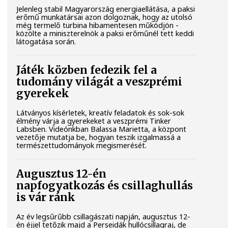
Jelenleg stabil Magyarország energiaellátása, a paksi
erőmű munkatársai azon dolgoznak, hogy az utolsó
még termelő turbina hibamentesen működjön -
közölte a miniszterelnök a paksi erőműnél tett keddi
látogatása során.
Játék közben fedezik fel a
tudomány világát a veszprémi
gyerekek
Látványos kísérletek, kreatív feladatok és sok-sok
élmény várja a gyerekeket a veszprémi Tinker
Labsben. Videónkban Balassa Marietta, a központ
vezetője mutatja be, hogyan teszik izgalmassá a
természettudományok megismerését.
Augusztus 12-én
napfogyatkozás és csillaghullás
is vár ránk
Az év legsűrűbb csillagászati napján, augusztus 12-
én éjjel tetőzik majd a Perseidák hullócsillagraj, de