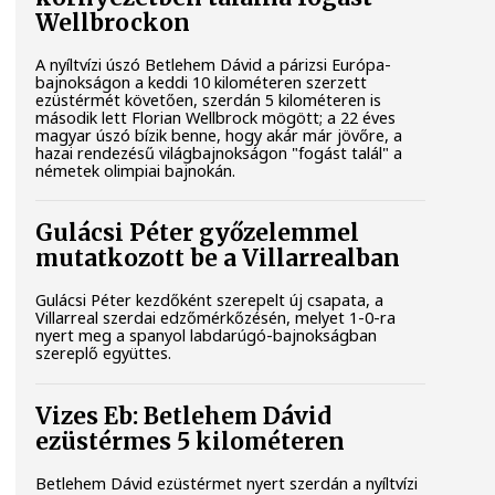
Wellbrockon
A nyíltvízi úszó Betlehem Dávid a párizsi Európa-
bajnokságon a keddi 10 kilométeren szerzett
ezüstérmét követően, szerdán 5 kilométeren is
második lett Florian Wellbrock mögött; a 22 éves
magyar úszó bízik benne, hogy akár már jövőre, a
hazai rendezésű világbajnokságon "fogást talál" a
németek olimpiai bajnokán.
Gulácsi Péter győzelemmel
mutatkozott be a Villarrealban
Gulácsi Péter kezdőként szerepelt új csapata, a
Villarreal szerdai edzőmérkőzésén, melyet 1-0-ra
nyert meg a spanyol labdarúgó-bajnokságban
szereplő együttes.
Vizes Eb: Betlehem Dávid
ezüstérmes 5 kilométeren
Betlehem Dávid ezüstérmet nyert szerdán a nyíltvízi