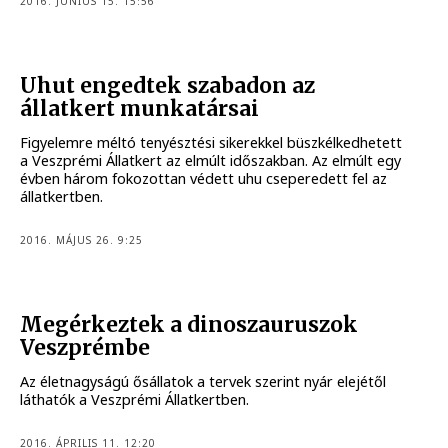
2016. JÚNIUS 15. 15:56
Uhut engedtek szabadon az
állatkert munkatársai
Figyelemre méltó tenyésztési sikerekkel büszkélkedhetett
a Veszprémi Állatkert az elmúlt időszakban. Az elmúlt egy
évben három fokozottan védett uhu cseperedett fel az
állatkertben.
2016. MÁJUS 26. 9:25
Megérkeztek a dinoszauruszok
Veszprémbe
Az életnagyságú ősállatok a tervek szerint nyár elejétől
láthatók a Veszprémi Állatkertben.
2016. ÁPRILIS 11. 12:20