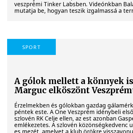
veszprémi Tinker Labsben. Videónkban Bala
mutatja be, hogyan teszik izgalmassá a 
SPORT
A gólok mellett a könnyek i
Marguc elköszönt Veszprém
Érzelmekben és gólokban gazdag gálamérkő
péntek este. A One Veszprém idénybeli els
szlovén RK Celje ellen, az est azonban Ga
emlékezetes. A szlovén közönségkedvenc ut
es mezét, amelyet a klub örökre visszavonu