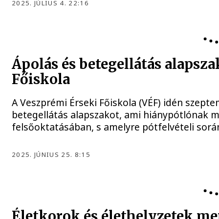
2025. JÚLIUS 4. 22:16
OKTATÁS
Ápolás és betegellátás alapsza
Főiskola
A Veszprémi Érseki Főiskola (VÉF) idén szepte
betegellátás alapszakot, ami hiánypótlónak 
felsőoktatásában, s amelyre pótfelvételi során
2025. JÚNIUS 25. 8:15
KÖZÉLET
Életkorok és élethelyzetek me