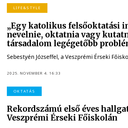
LIFE&STYLE
„Egy katolikus felsőoktatási
nevelnie, oktatnia vagy kutatn
társadalom legégetőbb problé
Sebestyén Józseffel, a Veszprémi Érseki Főisk
2025. NOVEMBER 4. 16:33
OKTATÁS
Rekordszámú első éves hallgat
Veszprémi Érseki Főiskolán