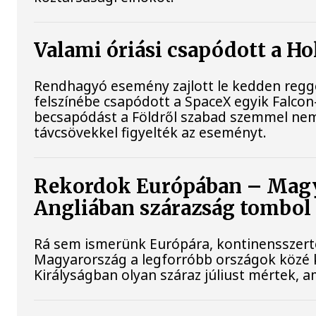
Valami óriási csapódott a H
Rendhagyó esemény zajlott le kedden reggel
felszínébe csapódott a SpaceX egyik Falcon
becsapódást a Földről szabad szemmel nem
távcsövekkel figyelték az eseményt.
Rekordok Európában – Magya
Angliában szárazság tombol
Rá sem ismerünk Európára, kontinensszert
Magyarország a legforróbb országok közé k
Királyságban olyan száraz júliust mértek, 