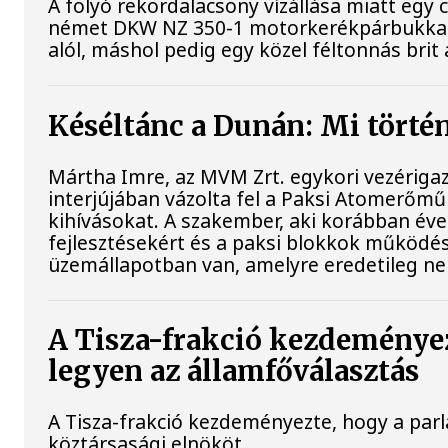
A folyó rekordalacsony vízállása miatt egy
német DKW NZ 350-1 motorkerékpárbukkant e
alól, máshol pedig egy közel féltonnás brit 
Késéltánc a Dunán: Mi történ
Mártha Imre, az MVM Zrt. egykori vezériga
interjújában vázolta fel a Paksi Atomerőmű 
kihívásokat. A szakember, aki korábban évek
fejlesztésekért és a paksi blokkok működés
üzemállapotban van, amelyre eredetileg ne
A Tisza-frakció kezdeménye
legyen az államfőválasztás
A Tisza-frakció kezdeményezte, hogy a par
köztársasági elnököt.