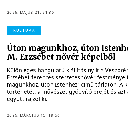
2026. MÁJUS 21. 21:35
KULTÚRA
Úton magunkhoz, úton Istenhe
M. Erzsébet nővér képeiből
Különleges hangulatú kiállítás nyílt a Veszpr
Erzsébet ferences szerzetesnővér festményeit
magunkhoz, úton Istenhez” című tárlaton. A ki
történetét, a művészet gyógyító erejét és azt 
együtt rajzol ki.
2026. MÁRCIUS 15. 19:56