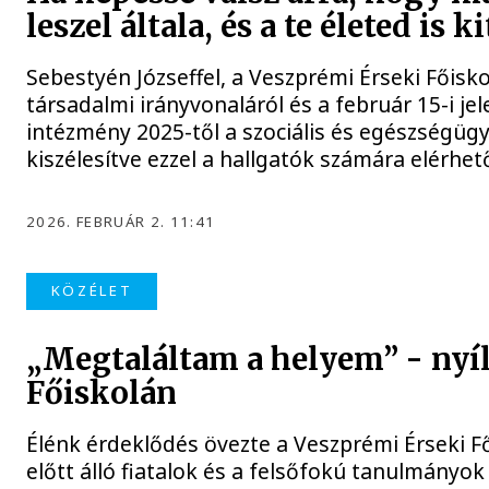
leszel általa, és a te életed is k
Sebestyén Józseffel, a Veszprémi Érseki Főiskol
társadalmi irányvonaláról és a február 15-i je
intézmény 2025-től a szociális és egészségügy
kiszélesítve ezzel a hallgatók számára elérhe
2026. FEBRUÁR 2. 11:41
KÖZÉLET
„Megtaláltam a helyem” - nyíl
Főiskolán
Élénk érdeklődés övezte a Veszprémi Érseki Fői
előtt álló fiatalok és a felsőfokú tanulmányo