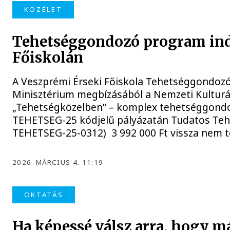
KÖZÉLET
Tehetséggondozó program ind
Főiskolán
A Veszprémi Érseki Főiskola Tehetséggondozó 
Minisztérium megbízásából a Nemzeti Kulturá
„Tehetségközelben” – komplex tehetséggond
TEHETSEG-25 kódjelű pályázatán Tudatos Teh
TEHETSEG-25-0312) 3 992 000 Ft vissza nem t
2026. MÁRCIUS 4. 11:19
OKTATÁS
Ha képessé válsz arra, hogy m