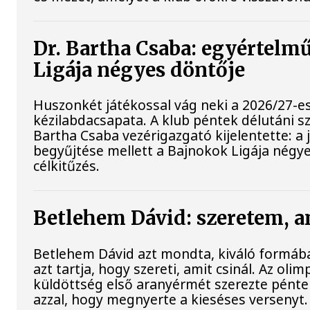
Dr. Bartha Csaba: egyértelm
Ligája négyes döntője
Huszonkét játékossal vág neki a 2026/27-e
kézilabdacsapata. A klub péntek délutáni sz
Bartha Csaba vezérigazgató kijelentette: a
begyűjtése mellett a Bajnokok Ligája négye
célkitűzés.
Betlehem Dávid: szeretem, a
Betlehem Dávid azt mondta, kiváló formába
azt tartja, hogy szereti, amit csinál. Az oli
küldöttség első aranyérmét szerezte pénte
azzal, hogy megnyerte a kieséses versenyt.