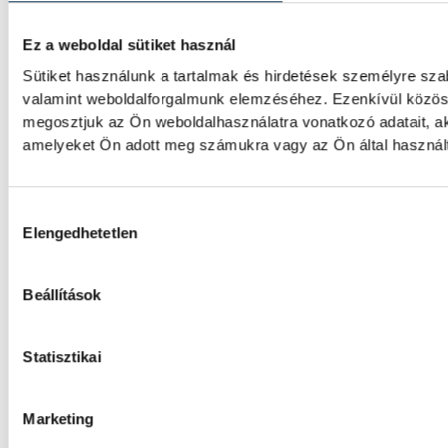
nyári felkészülési mérkőzések sorát. Xavie
és a találkozó nagy részében kézben tarto
Ez a weboldal sütiket használ
Sütiket használunk a tartalmak és hirdetések személyre sza
valamint weboldalforgalmunk elemzéséhez. Ezenkívül közöss
Női kézilabda ifjúsági vb: a
megosztjuk az Ön weboldalhasználatra vonatkozó adatait, ak
kikapott Dániától a negyed
amelyeket Ön adott meg számukra vagy az Ön által használt 
A magyar női ifjúsági kézilabda-válogatott 
Hozzájárulás kiválasztása
korosztályos világbajnokság csütörtöki ne
Elengedhetetlen
HunGarian Baja: japán indulój
Beállítások
versenynek
Statisztikai
Japán indulója is lesz a 23. HunGarian Baja
héten csütörtöktől szombatig Várpalota ad
Marketing