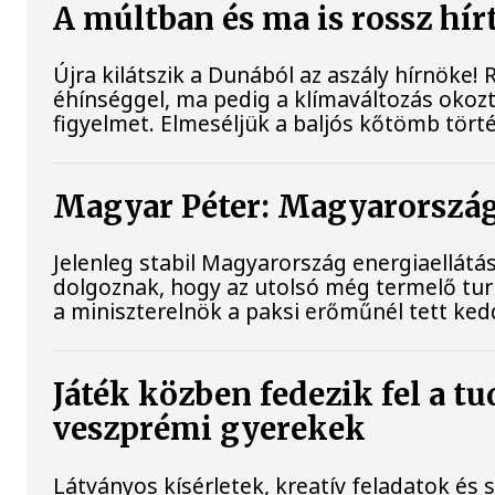
A múltban és ma is rossz hír
Újra kilátszik a Dunából az aszály hírnöke!
éhínséggel, ma pedig a klímaváltozás okozt
figyelmet. Elmeséljük a baljós kőtömb tört
Magyar Péter: Magyarország 
Jelenleg stabil Magyarország energiaellát
dolgoznak, hogy az utolsó még termelő tu
a miniszterelnök a paksi erőműnél tett ked
Játék közben fedezik fel a t
veszprémi gyerekek
Látványos kísérletek, kreatív feladatok és