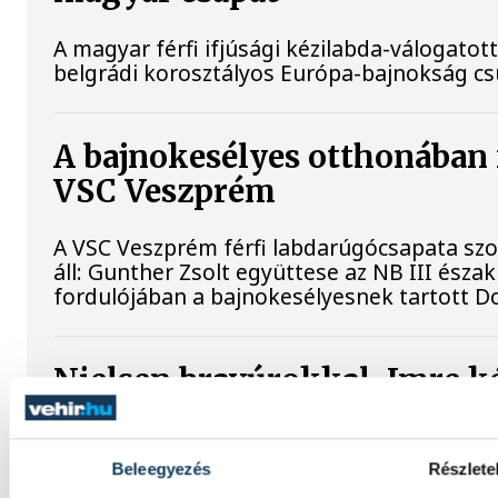
A magyar férfi ifjúsági kézilabda-válogatott
belgrádi korosztályos Európa-bajnokság c
A bajnokesélyes otthonában f
VSC Veszprém
A VSC Veszprém férfi labdarúgócsapata sz
áll: Gunther Zsolt együttese az NB III ész
fordulójában a bajnokesélyesnek tartott D
Nielsen bravúrokkal, Imre k
Veszprém-mezben
A bajnoki és Magyar Kupa-címvédő One Ves
Beleegyezés
Részlete
aratott az ETO University HT vendégeként c