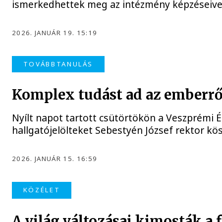
ismerkedhettek meg az intézmény képzéseivel,
2026. JANUÁR 19. 15:19
TOVÁBBTANULÁS
Komplex tudást ad az emberrő
Nyílt napot tartott csütörtökön a Veszprémi É
hallgatójelölteket Sebestyén József rektor kö
2026. JANUÁR 15. 16:59
KÖZÉLET
A világ változásai kimosták a fi