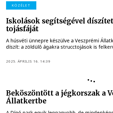
KÖZÉLET
Iskolások segítségével díszítet
tojásfáját
A húsvéti ünnepre készülve a Veszprémi Állatk
díszít: a zöldülő ágakra strucctojások is felker
2025. ÁPRILIS 16. 14:39
Beköszöntött a jégkorszak a 
Állatkertbe
A Dínó park egyik legnagyobb, de mindenképp