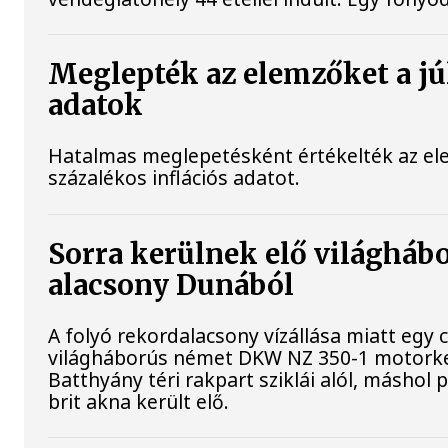
Meglepték az elemzőket a júl
adatok
Hatalmas meglepetésként értékelték az elem
százalékos inflációs adatot.
Sorra kerülnek elő világhábo
alacsony Dunából
A folyó rekordalacsony vízállása miatt egy 
világháborús német DKW NZ 350-1 motorke
Batthyány téri rakpart sziklái alól, máshol 
brit akna került elő.