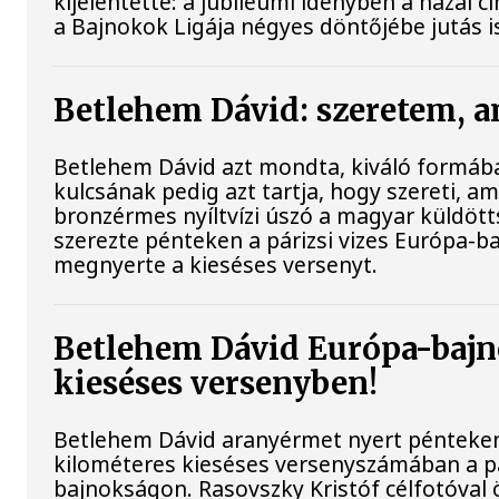
kijelentette: a jubileumi idényben a hazai 
a Bajnokok Ligája négyes döntőjébe jutás i
Betlehem Dávid: szeretem, a
Betlehem Dávid azt mondta, kiváló formába
kulcsának pedig azt tartja, hogy szereti, ami
bronzérmes nyíltvízi úszó a magyar küldöt
szerezte pénteken a párizsi vizes Európa-b
megnyerte a kieséses versenyt.
Betlehem Dávid Európa-bajn
kieséses versenyben!
Betlehem Dávid aranyérmet nyert pénteken a
kilométeres kieséses versenyszámában a pá
bajnokságon. Rasovszky Kristóf célfotóval ö