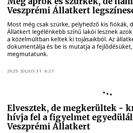
Még aprók és szürkék, de ham
Veszprémi Állatkert legszínes
Most még csak szürke, pelyhedző kis fiókák,
Állatkert legélénkebb színű lakói lesznek azok
a közelmúltban keltek ki tojásaikból. Az állatk
dokumentálja és be is mutatja a fejlődésüket,
megmutatunk.
2025. JÚLIUS 31. 6:27
Elvesztek, de megkerültek - k
hívja fel a figyelmet egyedülál
Veszprémi Állatkert