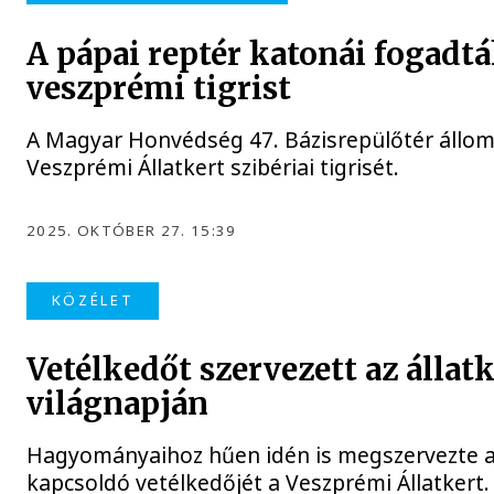
A pápai reptér katonái fogadt
veszprémi tigrist
A Magyar Honvédség 47. Bázisrepülőtér állo
Veszprémi Állatkert szibériai tigrisét.
2025. OKTÓBER 27. 15:39
KÖZÉLET
Vetélkedőt szervezett az állatk
világnapján
Hagyományaihoz hűen idén is megszervezte az
kapcsoldó vetélkedőjét a Veszprémi Állatkert