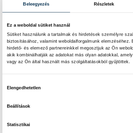
Beleegyezés
Részletek
A Ferencvárosi TC labdarúgócsapata 2-1-re
Real Madridtól barátságos mérkőzésen a 
Ez a weboldal sütiket használ
Sütiket használunk a tartalmak és hirdetések személyre sz
A korai piros lap megpecséte
biztosításához, valamint weboldalforgalmunk elemzéséhez. 
Veszprém sorsát
hirdető- és elemező partnereinkkel megosztjuk az Ön webold
akik kombinálhatják az adatokat más olyan adatokkal, ame
vagy az Ön által használt más szolgáltatásokból gyűjtöttek.
A veszprémi labdarúgócsapat 6–0-ra kikapo
Dorog vendégeként az NB III északnyugati 
fordulójában. A bakonyiak a 2. perctől emb
Hozzájárulás kiválasztása
Elengedhetetlen
A Real Madrid képviselői m
Beállítások
Puskás Ferenc sírját
Roberto Carlos és José Ángel Sánchez a B
Statisztikai
Real Madrid labdarúgócsapat képviseletéb