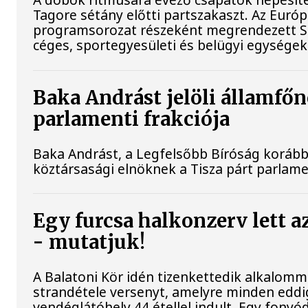
Tagore sétány előtti partszakaszt. Az Euró
programsorozat részeként megrendezett Sá
céges, sportegyesületi és belügyi egységek
Baka Andrást jelöli államfőn
parlamenti frakciója
Baka Andrást, a Legfelsőbb Bíróság korábbi 
köztársasági elnöknek a Tisza párt parlamen
Egy furcsa halkonzerv lett a
- mutatjuk!
A Balatoni Kör idén tizenkettedik alkalomm
strandétele versenyt, amelyre minden eddig
vendéglátóhely 44 étellel indult. Egy fonyódi