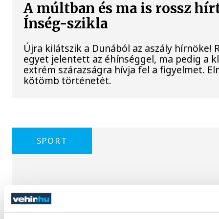
A múltban és ma is rossz hír
Ínség-szikla
Újra kilátszik a Dunából az aszály hírnöke!
egyet jelentett az éhínséggel, ma pedig a 
extrém szárazságra hívja fel a figyelmet. El
kőtömb történetét.
SPORT
A Ferencváros egygólos vere
a Real Madridtól