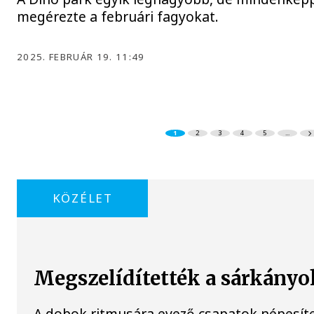
megérezte a februári fagyokat.
2025. FEBRUÁR 19. 11:49
1
2
3
4
5
...
KÖZÉLET
Megszelídítették a sárkányo
A dobok ritmusára evező csapatok népesít