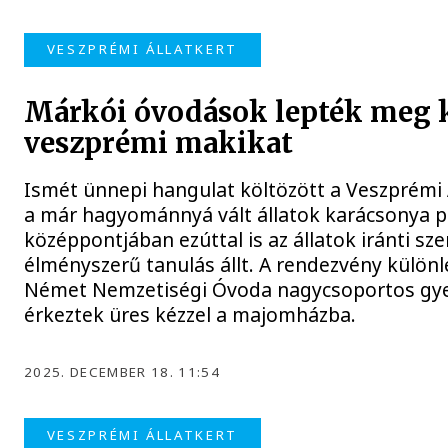
VESZPRÉMI ÁLLATKERT
Márkói óvodások lepték meg 
veszprémi makikat
Ismét ünnepi hangulat költözött a Veszprémi
a már hagyománnyá vált állatok karácsonya 
középpontjában ezúttal is az állatok iránti sz
élményszerű tanulás állt. A rendezvény külön
Német Nemzetiségi Óvoda nagycsoportos gye
érkeztek üres kézzel a majomházba.
2025. DECEMBER 18. 11:54
VESZPRÉMI ÁLLATKERT