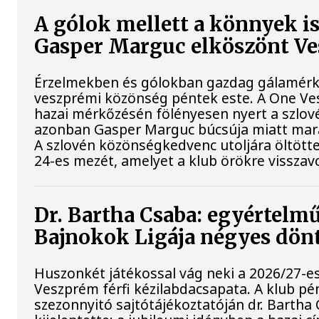
A gólok mellett a könnyek i
Gasper Marguc elköszönt V
Érzelmekben és gólokban gazdag gálamérkő
veszprémi közönség péntek este. A One Ve
hazai mérkőzésén fölényesen nyert a szlovén
azonban Gasper Marguc búcsúja miatt mar
A szlovén közönségkedvenc utoljára öltött
24-es mezét, amelyet a klub örökre visszav
Dr. Bartha Csaba: egyértelmű
Bajnokok Ligája négyes dön
Huszonkét játékossal vág neki a 2026/27-e
Veszprém férfi kézilabdacsapata. A klub pé
szezonnyitó sajtótájékoztatóján dr. Bartha