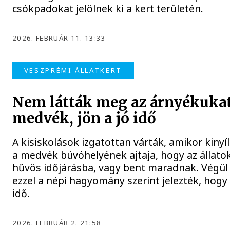
csókpadokat jelölnek ki a kert területén.
2026. FEBRUÁR 11. 13:33
VESZPRÉMI ÁLLATKERT
Nem látták meg az árnyékukat
medvék, jön a jó idő
A kisiskolások izgatottan várták, amikor kinyí
a medvék búvóhelyének ajtaja, hogy az állato
hűvös időjárásba, vagy bent maradnak. Végül 
ezzel a népi hagyomány szerint jelezték, hog
idő.
2026. FEBRUÁR 2. 21:58