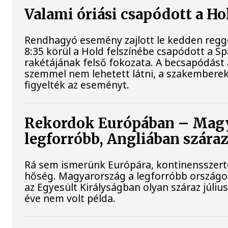
Valami óriási csapódott a H
Rendhagyó esemény zajlott le kedden regge
8:35 körül a Hold felszínébe csapódott a S
rakétájának felső fokozata. A becsapódást 
szemmel nem lehetett látni, a szakembere
figyelték az eseményt.
Rekordok Európában – Magy
legforróbb, Angliában szára
Rá sem ismerünk Európára, kontinensszert
hőség. Magyarország a legforróbb országo
az Egyesült Királyságban olyan száraz júliu
éve nem volt példa.