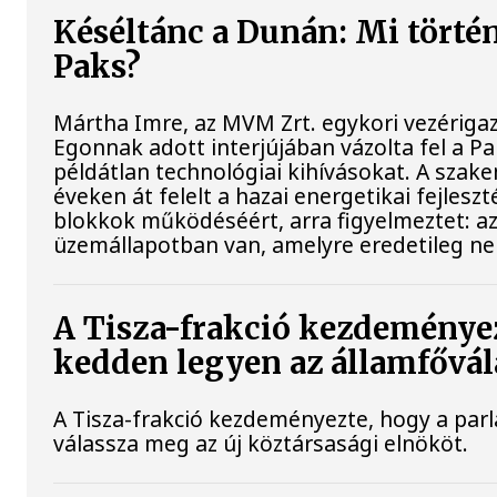
Késéltánc a Dunán: Mi történi
Paks?
Mártha Imre, az MVM Zrt. egykori vezériga
Egonnak adott interjújában vázolta fel a P
példátlan technológiai kihívásokat. A szak
éveken át felelt a hazai energetikai fejlesz
blokkok működéséért, arra figyelmeztet: a
üzemállapotban van, amelyre eredetileg ne
A Tisza-frakció kezdeményez
kedden legyen az államfővál
A Tisza-frakció kezdeményezte, hogy a par
válassza meg az új köztársasági elnököt.