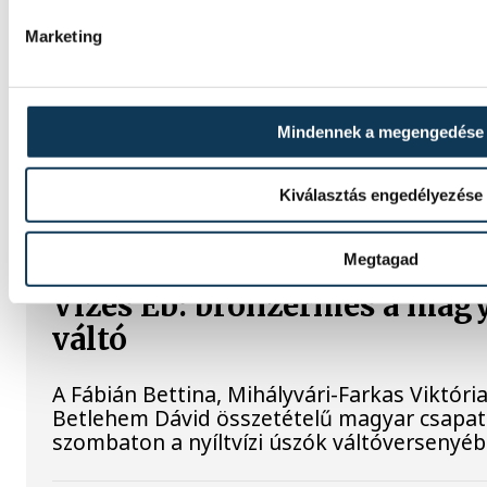
legendás magyar játékosának, Puskás Feren
István Bazilika altemplomában.
Marketing
Súlyos sikerek küszöbén
Mindennek a megengedése
Három VEDAC-os súlyemelő is bekerült az
Versenyére (ORV) készülő magyar válogat
Kiválasztás engedélyezése
remek formát mutattak az elmúlt hétvégén
Megtagad
Vizes Eb: bronzérmes a magy
váltó
A Fábián Bettina, Mihályvári-Farkas Viktória
Betlehem Dávid összetételű magyar csapat
szombaton a nyíltvízi úszók váltóversenyéb