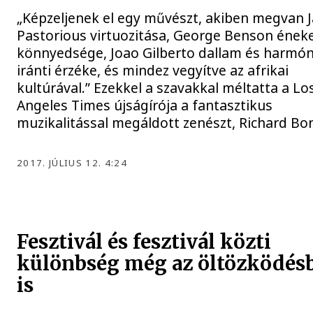
„Képzeljenek el egy művészt, akiben megvan 
Pastorious virtuozitása, George Benson éneke
könnyedsége, Joao Gilberto dallam és harmón
iránti érzéke, és mindez vegyítve az afrikai
kultúrával.” Ezekkel a szavakkal méltatta a Lo
Angeles Times újságírója a fantasztikus
muzikalitással megáldott zenészt, Richard Bo
2017. JÚLIUS 12. 4:24
Fesztivál és fesztivál közti
különbség még az öltözködés
is