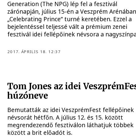
Generation (The NPG) lép fel a fesztivál
zárónapján, július 15-én a Veszprém Arénában
„Celebrating Prince” turné keretében. Ezzel a
bejelentéssel teljessé vált a prémium zenei
fesztivál idei fellépőinek névsora a nagyszínp
2017. ÁPRILIS 18. 12:37
Tom Jones az idei VeszprémFe
húzóneve
Bemutatták az idei VeszprémFest fellépőinek
névsorát hétfőn. A július 12. és 15. között
megrendezendő fesztiválon láthatjuk többek
között a brit előadót is.