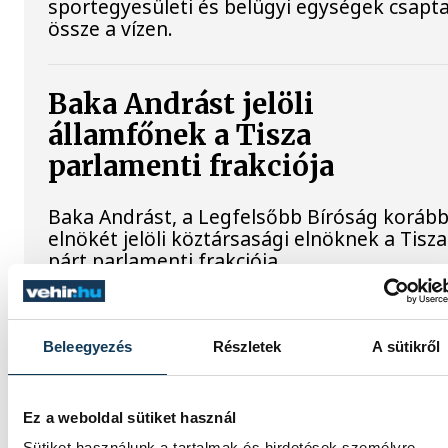
sportegyesületi és belügyi egységek csapt
össze a vízen.
Baka Andrást jelöli
államfőnek a Tisza
parlamenti frakciója
Baka Andrást, a Legfelsőbb Bíróság korább
elnökét jelöli köztársasági elnöknek a Tisza
párt parlamenti frakciója.
Egy furcsa halkonzerv lett a
Beleegyezés
Részletek
A sütikről
Év Strandétele - mutatjuk!
A Balatoni Kör idén tizenkettedik alkalomm
Ez a weboldal sütiket használ
hirdette meg az év strandétele versenyt,
Sütiket használunk a tartalmak és hirdetések személyre