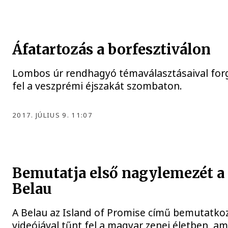
Áfatartozás a borfesztiválon
Lombos úr rendhagyó témaválasztásaival for
fel a veszprémi éjszakát szombaton.
2017. JÚLIUS 9. 11:07
Bemutatja első nagylemezét a
Belau
A Belau az Island of Promise című bemutatko
videójával tűnt fel a magyar zenei életben, am