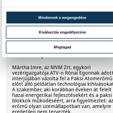
csaknem komplett, II. világháborús német
DKW NZ 350-1 motorkerékpárbukkant elő 
Batthyány téri rakpart sziklái alól, máshol
Mindennek a megengedése
pedig egy közel féltonnás brit akna került
elő.
Kiválasztás engedélyezése
Késéltánc a Dunán: Mi
Megtagad
történik, ha leáll Paks?
Mártha Imre, az MVM Zrt. egykori
vezérigazgatója ATV-n Rónai Egonnak adot
interjújában vázolta fel a Paksi Atomerőmű
előtt álló példátlan technológiai kihívásoka
A szakember, aki korábban éveken át felelt
hazai energetikai fejlesztésekért és a paksi
blokkok működéséért, arra figyelmeztet: a
erőmű olyan üzemállapotban van, amelyre
eredetileg nem tervezték.