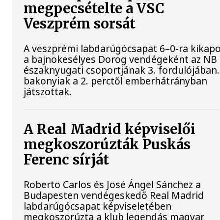
megpecsételte a VSC
Veszprém sorsát
A veszprémi labdarúgócsapat 6–0-ra kikapo
a bajnokesélyes Dorog vendégeként az NB 
északnyugati csoportjának 3. fordulójában.
bakonyiak a 2. perctől emberhátrányban
játszottak.
A Real Madrid képviselői
megkoszorúzták Puskás
Ferenc sírját
Roberto Carlos és José Ángel Sánchez a
Budapesten vendégeskedő Real Madrid
labdarúgócsapat képviseletében
megkoszorúzta a klub legendás magyar