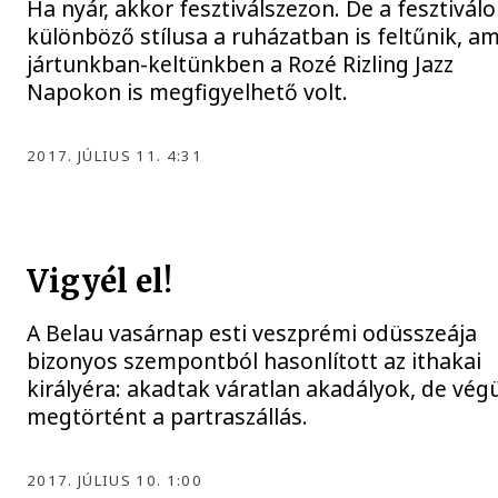
Ha nyár, akkor fesztiválszezon. De a fesztivál
különböző stílusa a ruházatban is feltűnik, am
jártunkban-keltünkben a Rozé Rizling Jazz
Napokon is megfigyelhető volt.
2017. JÚLIUS 11. 4:31
Vigyél el!
A Belau vasárnap esti veszprémi odüsszeája
bizonyos szempontból hasonlított az ithakai
királyéra: akadtak váratlan akadályok, de végü
megtörtént a partraszállás.
2017. JÚLIUS 10. 1:00