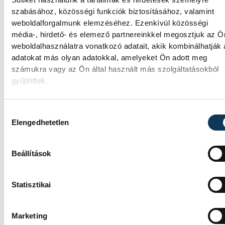
amelyre minden eddiginél több, 22
szabásához, közösségi funkciók biztosításához, valamint
vendéglátóhely 44 étellel indult. Egy fonyód
weboldalforgalmunk elemzéséhez. Ezenkívül közösségi
hely nyert...
média-, hirdető- és elemező partnereinkkel megosztjuk az Ö
weboldalhasználatra vonatkozó adatait, akik kombinálhatják
adatokat más olyan adatokkal, amelyeket Ön adott meg
Meglepték az elemzőket a
számukra vagy az Ön által használt más szolgáltatásokból
júliusi inflációs adatok
gyűjtöttek.
Hatalmas meglepetésként értékelték az
Hozzájárulás kiválasztása
elemzők a júliusi, 1,2 százalékos inflációs
Elengedhetetlen
adatot.
Beállítások
Sorra kerülnek elő
világháborús leletek az
Statisztikai
alacsony Dunából
Marketing
A folyó rekordalacsony vízállása miatt egy