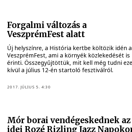
Forgalmi változás a
VeszprémFest alatt
Új helyszínre, a História kertbe költözik idén a
VeszprémFest, ami a környék közlekedését is
érinti. Összegyűjtöttük, mit kell még tudni ez
kívül a július 12-én startoló fesztiválról.
2017. JÚLIUS 5. 4:30
Mór borai vendégeskednek az
idei Rozé Rizling Jazz Napoko