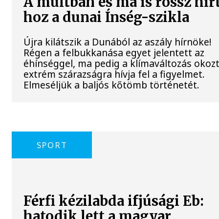
A múltban és ma is rossz hír
hoz a dunai Ínség-szikla
Újra kilátszik a Dunából az aszály hírnöke!
Régen a felbukkanása egyet jelentett az
éhínséggel, ma pedig a klímaváltozás okoz
extrém szárazságra hívja fel a figyelmet.
Elmeséljük a baljós kőtömb történetét.
SPORT
Férfi kézilabda ifjúsági Eb:
hatodik lett a magyar