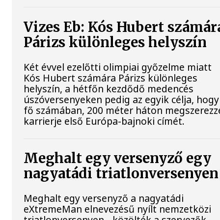
Vizes Eb: Kós Hubert számár
Párizs különleges helyszín
Két évvel ezelőtti olimpiai győzelme miatt
Kós Hubert számára Párizs különleges
helyszín, a hétfőn kezdődő medencés
úszóversenyeken pedig az egyik célja, hogy
fő számában, 200 méter háton megszerezz
karrierje első Európa-bajnoki címét.
Meghalt egy versenyző egy
nagyatádi triatlonversenyen
Meghalt egy versenyző a nagyatádi
eXtremeMan elnevezésű nyílt nemzetközi
triatlonversenyen - közölték a szervezők