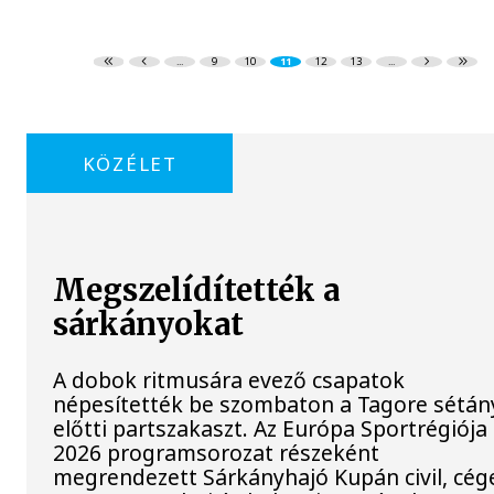
...
9
10
11
12
13
...
KÖZÉLET
Megszelídítették a
sárkányokat
A dobok ritmusára evező csapatok
népesítették be szombaton a Tagore sétán
előtti partszakaszt. Az Európa Sportrégiója
2026 programsorozat részeként
megrendezett Sárkányhajó Kupán civil, cég