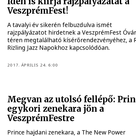
Idén is kiírja rajzpályázatát a
VeszprémFest!
A tavalyi év sikerén felbuzdulva ismét
rajzpályázatot hirdetnek a VeszprémFest Óvá
téren megtalálható kísérőrendezvényéhez, a 
Rizling Jazz Napokhoz kapcsolódóan.
2017. ÁPRILIS 24. 6:00
Megvan az utolsó fellépő: Pri
egykori zenekara jön a
VeszprémFestre
Prince hajdani zenekara, a The New Power