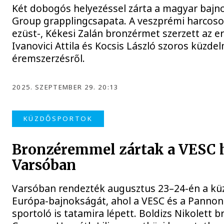
Két dobogós helyezéssel zárta a magyar baj
Group grapplingcsapata. A veszprémi harcoso
ezüst-, Kékesi Zalán bronzérmet szerzett az 
Ivanovici Attila és Kocsis László szoros küzd
éremszerzésről.
2025. SZEPTEMBER 29. 20:13
KÜZDŐSPORTOK
Bronzéremmel zártak a VESC 
Varsóban
Varsóban rendezték augusztus 23–24-én a k
Európa-bajnokságát, ahol a VESC és a Pannon
sportoló is tatamira lépett. Boldizs Nikolett 