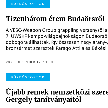
KÜZDŐSPORTOK
Tizenhárom érem Budaörsről
A VESC-Weapon Group grappling versenyzői a 
7. UWSKF kempo-világbajnokságon Budaörsön
dobogóra állhattak, így összesen négy arany-,
bronzérmet szereztek Faragó Attila és Békési 
2025. DECEMBER 12. 11:09
KÜZDŐSPORTOK
Újabb remek nemzetközi szer
Gergely tanítványaitól