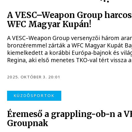
A VESC–Weapon Group harcosai
WFC Magyar Kupán!
A VESC–Weapon Group versenyzői három arany-
bronzéremmel zárták a WFC Magyar Kupát Baj
kiemelkedett a korábbi Európa-bajnok és vil
Regina, aki első menetes TKO-val tért vissza a
2025. OKTÓBER 3. 20:01
KÜZDŐSPORTOK
Éremeső a grappling-ob-n a 
Groupnak