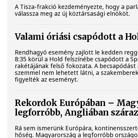
A Tisza-frakció kezdeményezte, hogy a par
válassza meg az új köztársasági elnököt.
Valami óriási csapódott a H
Rendhagyó esemény zajlott le kedden regge
8:35 körül a Hold felszínébe csapódott a S
rakétájának felső fokozata. A becsapódást 
szemmel nem lehetett látni, a szakembere
figyelték az eseményt.
Rekordok Európában – Magy
legforróbb, Angliában szára
Rá sem ismerünk Európára, kontinensszert
hőség. Magyarország a legforróbb országok