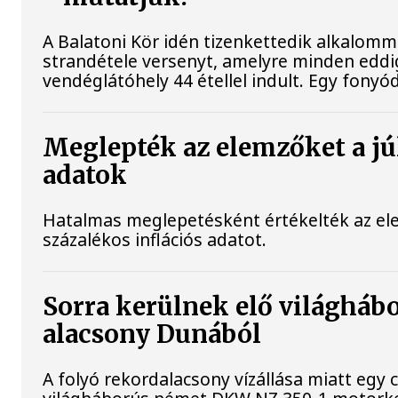
A Balatoni Kör idén tizenkettedik alkalomm
strandétele versenyt, amelyre minden eddig
vendéglátóhely 44 étellel indult. Egy fonyódi
Meglepték az elemzőket a júl
adatok
Hatalmas meglepetésként értékelték az elem
százalékos inflációs adatot.
Sorra kerülnek elő világhábo
alacsony Dunából
A folyó rekordalacsony vízállása miatt egy 