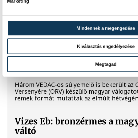
A Real Madrid képviselői m
Marketing
Puskás Ferenc sírját
Roberto Carlos és José Ángel Sánchez a B
Mindennek a megengedése
vendégeskedő Real Madrid labdarúgócsapa
megkoszorúzta a klub legendás magyar já
Ferencnek a sírját a Szent István Bazilika 
Kiválasztás engedélyezése
Megtagad
Súlyos sikerek küszöbén
Három VEDAC-os súlyemelő is bekerült az
Versenyére (ORV) készülő magyar válogat
remek formát mutattak az elmúlt hétvégén
Vizes Eb: bronzérmes a magy
váltó