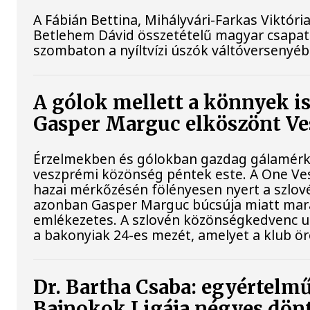
A Fábián Bettina, Mihályvári-Farkas Viktória
Betlehem Dávid összetételű magyar csapat
szombaton a nyíltvízi úszók váltóversenyéb
A gólok mellett a könnyek i
Gasper Marguc elköszönt V
Érzelmekben és gólokban gazdag gálamérkő
veszprémi közönség péntek este. A One Ve
hazai mérkőzésén fölényesen nyert a szlovén
azonban Gasper Marguc búcsúja miatt mar
emlékezetes. A szlovén közönségkedvenc ut
a bakonyiak 24-es mezét, amelyet a klub ör
Dr. Bartha Csaba: egyértelmű
Bajnokok Ligája négyes dön