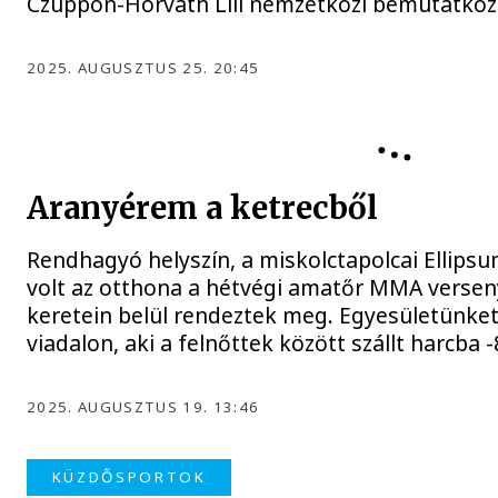
Czuppon-Horváth Lili nemzetközi bemutatkozá
2025. AUGUSZTUS 25. 20:45
VESC – WEAPON GROUP
Aranyérem a ketrecből
Rendhagyó helyszín, a miskolctapolcai Ellips
volt az otthona a hétvégi amatőr MMA versen
keretein belül rendeztek meg. Egyesületünket
viadalon, aki a felnőttek között szállt harcba
2025. AUGUSZTUS 19. 13:46
KÜZDŐSPORTOK