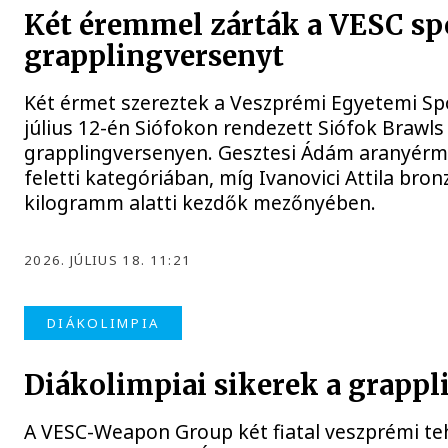
Két éremmel zárták a VESC spo
grapplingversenyt
Két érmet szereztek a Veszprémi Egyetemi Spo
július 12-én Siófokon rendezett Siófok Brawl
grapplingversenyen. Gesztesi Ádám aranyérm
feletti kategóriában, míg Ivanovici Attila bro
kilogramm alatti kezdők mezőnyében.
2026. JÚLIUS 18. 11:21
DIÁKOLIMPIA
Diákolimpiai sikerek a grapp
A VESC-Weapon Group két fiatal veszprémi tehe