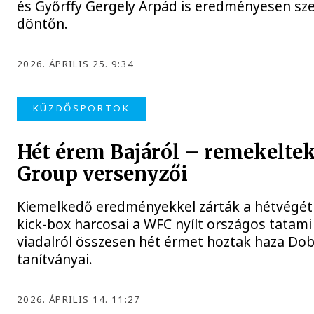
és Győrffy Gergely Árpád is eredményesen sze
döntőn.
2026. ÁPRILIS 25. 9:34
KÜZDŐSPORTOK
Hét érem Bajáról – remekelt
Group versenyzői
Kiemelkedő eredményekkel zárták a hétvégé
kick-box harcosai a WFC nyílt országos tatami
viadalról összesen hét érmet hoztak haza Do
tanítványai.
2026. ÁPRILIS 14. 11:27