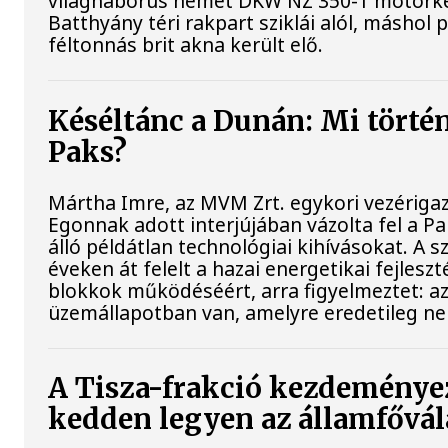
világháborús német DKW NZ 350-1 motorke
Batthyány téri rakpart sziklái alól, máshol 
féltonnás brit akna került elő.
Késéltánc a Dunán: Mi történi
Paks?
Mártha Imre, az MVM Zrt. egykori vezériga
Egonnak adott interjújában vázolta fel a P
álló példátlan technológiai kihívásokat. A 
éveken át felelt a hazai energetikai fejlesz
blokkok működéséért, arra figyelmeztet: a
üzemállapotban van, amelyre eredetileg ne
A Tisza-frakció kezdeményez
kedden legyen az államfővál