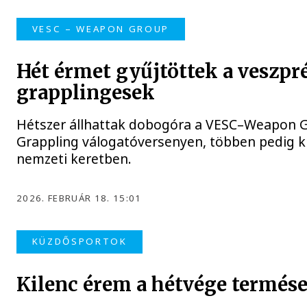
VESC – WEAPON GROUP
Hét érmet gyűjtöttek a veszpr
grapplingesek
Hétszer állhattak dobogóra a VESC–Weapon 
Grappling válogatóversenyen, többen pedig ki
nemzeti keretben.
2026. FEBRUÁR 18. 15:01
KÜZDŐSPORTOK
Kilenc érem a hétvége termés