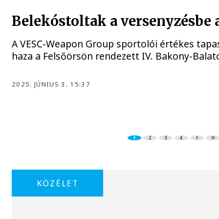
Belekóstoltak a versenyzésbe 
A VESC-Weapon Group sportolói értékes tapas
haza a Felsőörsön rendezett IV. Bakony-Balat
2025. JÚNIUS 3. 15:37
1
2
3
4
KÖZÉLET