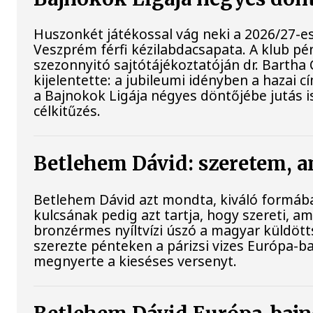
Huszonkét játékossal vág neki a 2026/27-e
Veszprém férfi kézilabdacsapata. A klub pé
szezonnyitó sajtótájékoztatóján dr. Bartha
kijelentette: a jubileumi idényben a hazai 
a Bajnokok Ligája négyes döntőjébe jutás 
célkitűzés.
Betlehem Dávid: szeretem, a
Betlehem Dávid azt mondta, kiváló formába
kulcsának pedig azt tartja, hogy szereti, ami
bronzérmes nyíltvízi úszó a magyar küldöt
szerezte pénteken a párizsi vizes Európa-b
megnyerte a kieséses versenyt.