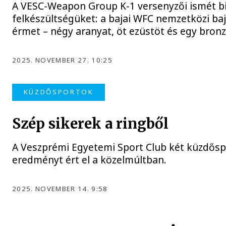
A VESC-Weapon Group K-1 versenyzői ismét bi
felkészültségüket: a bajai WFC nemzetközi ba
érmet – négy aranyat, öt ezüstöt és egy bronz
2025. NOVEMBER 27. 10:25
KÜZDŐSPORTOK
Szép sikerek a ringből
A Veszprémi Egyetemi Sport Club két küzdőspo
eredményt ért el a közelmúltban.
2025. NOVEMBER 14. 9:58
VESC – WEAPON GROUP