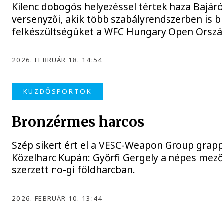
Kilenc dobogós helyezéssel tértek haza Bajá
versenyzői, akik több szabályrendszerben is b
felkészültségüket a WFC Hungary Open Orsz
2026. FEBRUÁR 18. 14:54
KÜZDŐSPORTOK
Bronzérmes harcos
Szép sikert ért el a VESC-Weapon Group grappl
Közelharc Kupán: Győrfi Gergely a népes me
szerzett no-gi földharcban.
2026. FEBRUÁR 10. 13:44