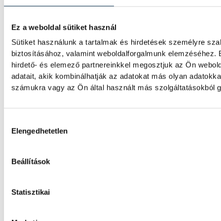
A Ferencváros egygólos vere
Ez a weboldal sütiket használ
szenvedett a Real Madridtól
Sütiket használunk a tartalmak és hirdetések személyre sz
biztosításához, valamint weboldalforgalmunk elemzéséhez. 
A Ferencvárosi TC labdarúgócsapata 2-1-re
hirdető- és elemező partnereinkkel megosztjuk az Ön webol
Real Madridtól barátságos mérkőzésen a 
adatait, akik kombinálhatják az adatokat más olyan adatokk
számukra vagy az Ön által használt más szolgáltatásokból g
A korai piros lap megpecséte
Hozzájárulás kiválasztása
Veszprém sorsát
Elengedhetetlen
A veszprémi labdarúgócsapat 6–0-ra kikapo
Dorog vendégeként az NB III északnyugati 
Beállítások
fordulójában. A bakonyiak a 2. perctől em
játszottak.
Statisztikai