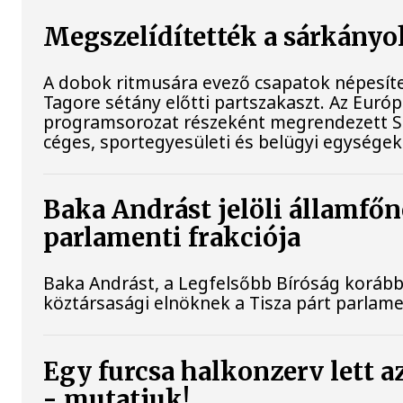
Megszelídítették a sárkányo
A dobok ritmusára evező csapatok népesít
Tagore sétány előtti partszakaszt. Az Euró
programsorozat részeként megrendezett Sá
céges, sportegyesületi és belügyi egységek
Baka Andrást jelöli államfőn
parlamenti frakciója
Baka Andrást, a Legfelsőbb Bíróság korábbi 
köztársasági elnöknek a Tisza párt parlamen
Egy furcsa halkonzerv lett a
- mutatjuk!