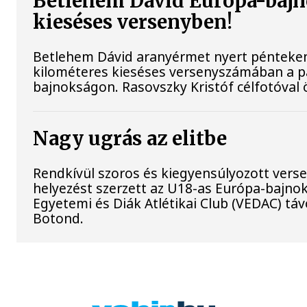
Betlehem Dávid Európa-bajn
kieséses versenyben!
Betlehem Dávid aranyérmet nyert pénteken a
kilométeres kieséses versenyszámában a pá
bajnokságon. Rasovszky Kristóf célfotóval ö
Nagy ugrás az elitbe
Rendkívül szoros és kiegyensúlyozott vers
helyezést szerzett az U18-as Európa-bajn
Egyetemi és Diák Atlétikai Club (VEDAC) tá
Botond.