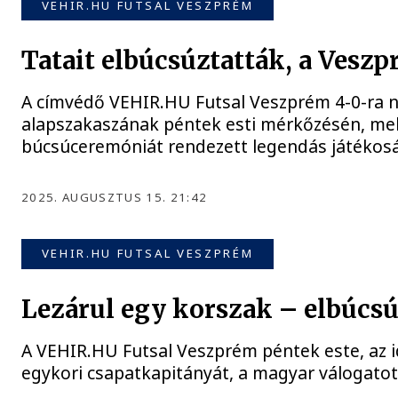
VEHIR.HU FUTSAL VESZPRÉM
Tatait elbúcsúztatták, a Veszp
A címvédő VEHIR.HU Futsal Veszprém 4-0-ra ny
alapszakaszának péntek esti mérkőzésén, me
búcsúceremóniát rendezett legendás játékosá
2025. AUGUSZTUS 15. 21:42
VEHIR.HU FUTSAL VESZPRÉM
Lezárul egy korszak – elbúcsúz
A VEHIR.HU Futsal Veszprém péntek este, az id
egykori csapatkapitányát, a magyar válogatott