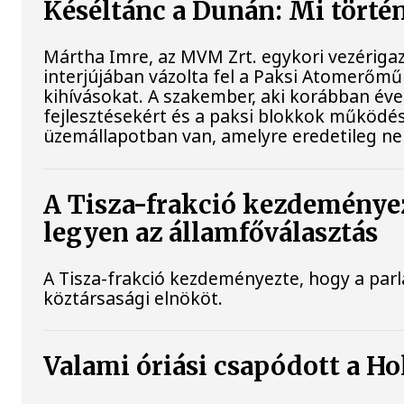
Késéltánc a Dunán: Mi történ
Mártha Imre, az MVM Zrt. egykori vezériga
interjújában vázolta fel a Paksi Atomerőmű 
kihívásokat. A szakember, aki korábban évek
fejlesztésekért és a paksi blokkok működés
üzemállapotban van, amelyre eredetileg ne
A Tisza-frakció kezdeménye
legyen az államfőválasztás
A Tisza-frakció kezdeményezte, hogy a par
köztársasági elnököt.
Valami óriási csapódott a H