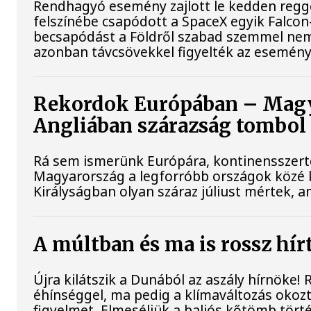
Rendhagyó esemény zajlott le kedden reggel
felszínébe csapódott a SpaceX egyik Falcon
becsapódást a Földről szabad szemmel nem 
azonban távcsövekkel figyelték az esemény
Rekordok Európában – Magya
Angliában szárazság tombol
Rá sem ismerünk Európára, kontinensszert
Magyarország a legforróbb országok közé k
Királyságban olyan száraz júliust mértek, 
A múltban és ma is rossz hír
Újra kilátszik a Dunából az aszály hírnöke!
éhínséggel, ma pedig a klímaváltozás okozt
figyelmet. Elmeséljük a baljós kőtömb tört