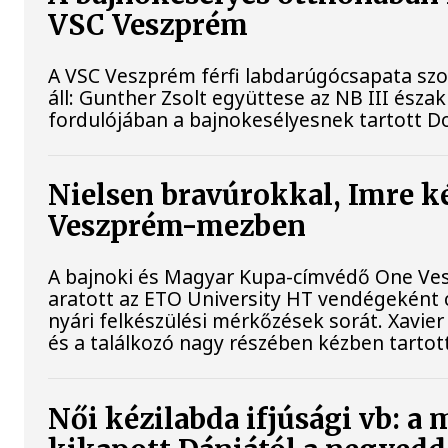
VSC Veszprém
A VSC Veszprém férfi labdarúgócsapata sz
áll: Gunther Zsolt együttese az NB III ész
fordulójában a bajnokesélyesnek tartott D
Nielsen bravúrokkal, Imre k
Veszprém-mezben
A bajnoki és Magyar Kupa-címvédő One Ves
aratott az ETO University HT vendégeként c
nyári felkészülési mérkőzések sorát. Xavie
és a találkozó nagy részében kézben tarto
Női kézilabda ifjúsági vb: a