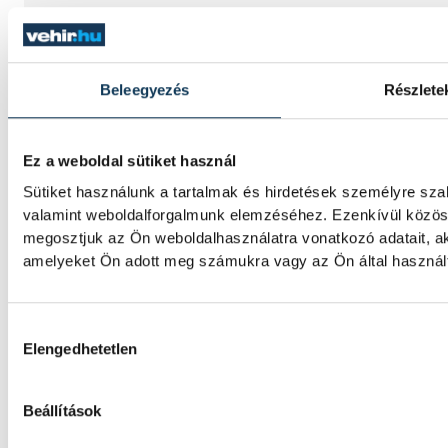
Betlehem szerint az idő neki
környezetben találna fogás
Beleegyezés
Részlete
A nyíltvízi úszó Betlehem Dávid a párizsi 
kilométeren szerzett ezüstérmét követően, 
Florian Wellbrock mögött; a 22 éves magya
Ez a weboldal sütiket használ
jövőre, a hazai rendezésű világbajnokságon
Sütiket használunk a tartalmak és hirdetések személyre sza
bajnokán.
valamint weboldalforgalmunk elemzéséhez. Ezenkívül közöss
megosztjuk az Ön weboldalhasználatra vonatkozó adatait, ak
amelyeket Ön adott meg számukra vagy az Ön által használt 
Gulácsi Péter győzelemmel 
Villarrealban
Hozzájárulás kiválasztása
Elengedhetetlen
Gulácsi Péter kezdőként szerepelt új csapat
melyet 1-0-ra nyert meg a spanyol labdarú
Beállítások