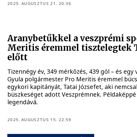
2025. AUGUSZTUS 21. 20:36
Aranybetűkkel a veszprémi sp
Meritis éremmel tisztelegtek T
előtt
Tizennégy év, 349 mérkőzés, 439 gól – és egy 
Gyula polgármester Pro Meritis éremmel búc
egykori kapitányát, Tatai Józsefet, aki nemcs
büszkeséget adott Veszprémnek. Példaképpé vál
legendává.
2025. AUGUSZTUS 15. 22:59