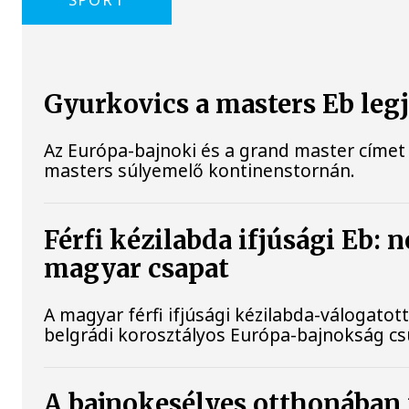
Gyurkovics a masters Eb leg
Az Európa-bajnoki és a grand master címet 
masters súlyemelő kontinenstornán.
Férfi kézilabda ifjúsági Eb: 
magyar csapat
A magyar férfi ifjúsági kézilabda-válogatott
belgrádi korosztályos Európa-bajnokság c
A bajnokesélyes otthonában f