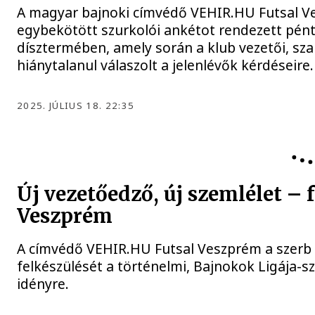
A magyar bajnoki címvédő VEHIR.HU Futsal Ves
egybekötött szurkolói ankétot rendezett pént
dísztermében, amely során a klub vezetői, sza
hiánytalanul válaszolt a jelenlévők kérdéseire.
2025. JÚLIUS 18. 22:35
Új vezetőedző, új szemlélet – 
Veszprém
A címvédő VEHIR.HU Futsal Veszprém a szerb 
felkészülését a történelmi, Bajnokok Ligája-s
idényre.