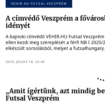
VEHIR.HU FUTSAL VESZPRÉM
A címvédő Veszprém a fővárosb
idényét
A bajnoki címvédő VEHIR.HU Futsal Veszprém
ellen kezdi meg szereplését a férfi NB I 2025/
elkészült sorsolásból, melyet a futsalhungary.
2025. JÚLIUS 18. 22:43
VEHIR.HU FUTSAL VESZPRÉM
„Amit ígértünk, azt mindig b
Futsal Veszprém