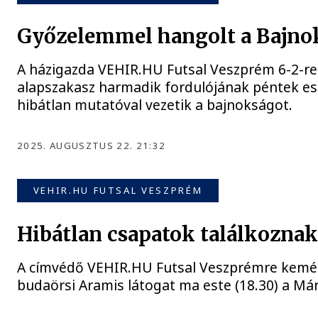
Győzelemmel hangolt a Bajnok
A házigazda VEHIR.HU Futsal Veszprém 6-2-re 
alapszakasz harmadik fordulójának péntek es
hibátlan mutatóval vezetik a bajnokságot.
2025. AUGUSZTUS 22. 21:32
VEHIR.HU FUTSAL VESZPRÉM
Hibátlan csapatok találkozna
A címvédő VEHIR.HU Futsal Veszprémre kemény 
budaörsi Aramis látogat ma este (18.30) a Már