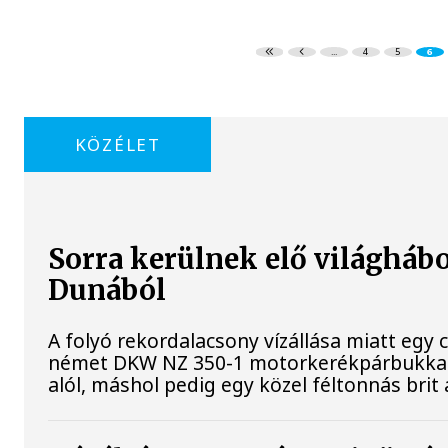
...
4
5
6
KÖZÉLET
Sorra kerülnek elő világhábo
Dunából
A folyó rekordalacsony vízállása miatt egy
német DKW NZ 350-1 motorkerékpárbukkant e
alól, máshol pedig egy közel féltonnás brit 