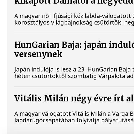
kikapott Dániától a negyed
A magyar női ifjúsági kézilabda-válogatott 
korosztályos világbajnokság csütörtöki ne
HunGarian Baja: japán indulój
versenynek
Japán indulója is lesz a 23. HunGarian Baja
héten csütörtöktől szombatig Várpalota ad
Vitális Milán négy évre írt 
A magyar válogatott Vitális Milán a Varga 
labdarúgócsapatában folytatja pályafutásá