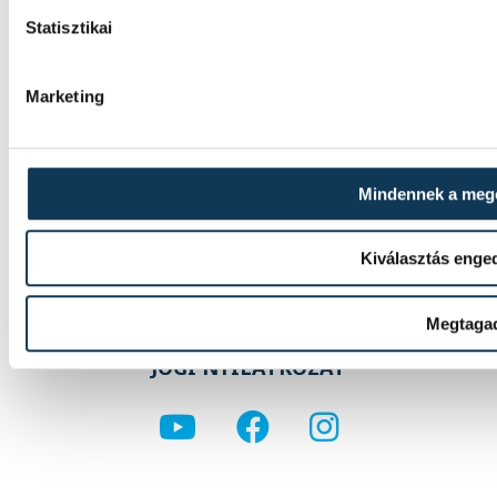
Vizes Eb: Betlehem Dávid ez
Statisztikai
Betlehem Dávid ezüstérmet nyert szerdán a 
versenyszámában a párizsi Európa-bajnok
Marketing
Mindennek a meg
Kiválasztás enge
IMPRESSZUM
Megtaga
MÉDIAAJÁNLAT
JOGI NYILATKOZAT