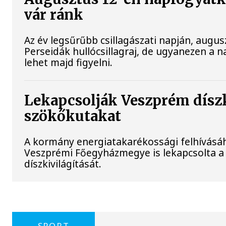
vár ránk
Az év legsűrűbb csillagászati napján, augusz
Perseidák hullócsillagraj, de ugyanezen a 
lehet majd figyelni.
Lekapcsolják Veszprém díszki
szökőkutakat
A kormány energiatakarékossági felhívásá
Veszprémi Főegyházmegye is lekapcsolta a
díszkivilágítását.
SPORT