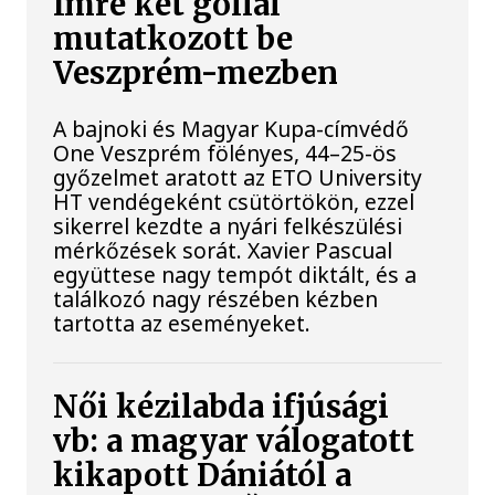
Imre két góllal
mutatkozott be
Veszprém-mezben
A bajnoki és Magyar Kupa-címvédő
One Veszprém fölényes, 44–25-ös
győzelmet aratott az ETO University
HT vendégeként csütörtökön, ezzel
sikerrel kezdte a nyári felkészülési
mérkőzések sorát. Xavier Pascual
együttese nagy tempót diktált, és a
találkozó nagy részében kézben
tartotta az eseményeket.
Női kézilabda ifjúsági
vb: a magyar válogatott
kikapott Dániától a