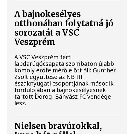
A bajnokesélyes
otthonában folytatná jó
sorozatát a VSC
Veszprém
A VSC Veszprém férfi
labdarúgócsapata szombaton újabb
komoly erőfelmérő előtt áll: Gunther
Zsolt együttese az NB III
északnyugati csoportjának második
fordulójában a bajnokesélyesnek
tartott Dorogi Bányász FC vendége
lesz.
Nielsen bravúrokkal,