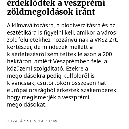
érdeklődtek a veszprémi
zöldmegoldások iránt
A klímaváltozásra, a biodiverzitásra és az
esztétikára is figyelni kell, amikor a városi
zöldfelületekhez hozzányúlnak a VKSZ Zrt.
kertészei, de mindezek mellett a
kísérletezésről sem tettek le azon a 200
hektáron, amiért Veszprémben felel a
közüzemi szolgáltató. Ezekre a
megoldásokra pedig külföldről is
kíváncsiak, csütörtökön összesen hat
európai országból érkeztek szakemberek,
hogy megismerjék a veszprémi
megoldásokat.
2024. ÁPRILIS 19. 11:49