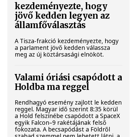
kezdeményezte, hogy
jövő kedden legyen az
államfőválasztás
A Tisza-frakció kezdeményezte, hogy
a parlament jövő kedden válassza
meg az új köztársasági elnököt.
Valami óriási csapódott a
Holdba ma reggel
Rendhagyó esemény zajlott le kedden
reggel. Magyar idő szerint 8:35 körül
a Hold felszínébe csapódott a SpaceX
egyik Falcon–9 rakétájának felső
fokozata. A becsapódást a Földről
szabad szemmel nem lehetett látni, a