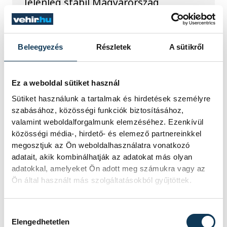
Jelenleg stabil Magyarország
energiaellátása, a paksi erőmű
munkatársai azon dolgoznak, hogy az
utolsó még termelő turbina
hibamentesen működjön - közölte a
Beleegyezés
Részletek
A sütikről
miniszterelnök a paksi erőműnél tett
keddi látogatása során.
Ez a weboldal sütiket használ
Sütiket használunk a tartalmak és hirdetések személyre
Játék közben fedezik fel
szabásához, közösségi funkciók biztosításához,
a tudomány világát a
valamint weboldalforgalmunk elemzéséhez. Ezenkívül
közösségi média-, hirdető- és elemező partnereinkkel
veszprémi gyerekek
megosztjuk az Ön weboldalhasználatra vonatkozó
adatait, akik kombinálhatják az adatokat más olyan
Látványos kísérletek, kreatív
adatokkal, amelyeket Ön adott meg számukra vagy az
feladatok és sok-sok élmény várja a
Ön által használt más szolgáltatásokból gyűjtöttek.
gyerekeket a veszprémi Tinker
Labsben. Videónkban Balassa
Marietta, a központ vezetője mutatja
Hozzájárulás kiválasztása
be, hogyan teszik izgalmassá a
Elengedhetetlen