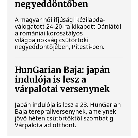
negyeddöntőben
A magyar női ifjúsági kézilabda-
válogatott 24-20-ra kikapott Dániától
a romániai korosztályos
világbajnokság csütörtöki
negyeddöntőjében, Pitesti-ben.
HunGarian Baja: japán
indulója is lesz a
várpalotai versenynek
Japán indulója is lesz a 23. HunGarian
Baja terepraliversenynek, amelynek
jövő héten csütörtöktől szombatig
Várpalota ad otthont.