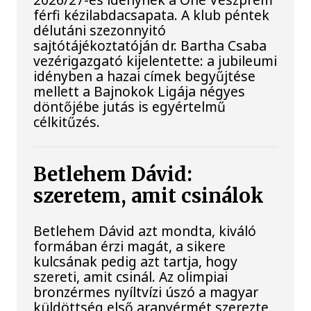
férfi kézilabdacsapata. A klub péntek
délutáni szezonnyitó
sajtótájékoztatóján dr. Bartha Csaba
vezérigazgató kijelentette: a jubileumi
idényben a hazai címek begyűjtése
mellett a Bajnokok Ligája négyes
döntőjébe jutás is egyértelmű
célkitűzés.
Betlehem Dávid:
szeretem, amit csinálok
Betlehem Dávid azt mondta, kiváló
formában érzi magát, a sikere
kulcsának pedig azt tartja, hogy
szereti, amit csinál. Az olimpiai
bronzérmes nyíltvízi úszó a magyar
küldöttség első aranyérmét szerezte