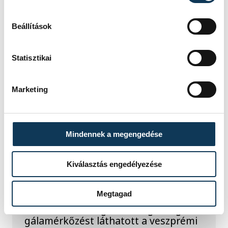
természettudományok
megismerését.
Beállítások
Statisztikai
SPORT
Marketing
A gólok mellett a
Mindennek a megengedése
könnyek is potyogtak –
Gasper Marguc
Kiválasztás engedélyezése
elköszönt Veszprémtől
Megtagad
Érzelmekben és gólokban gazdag
gálamérkőzést láthatott a veszprémi