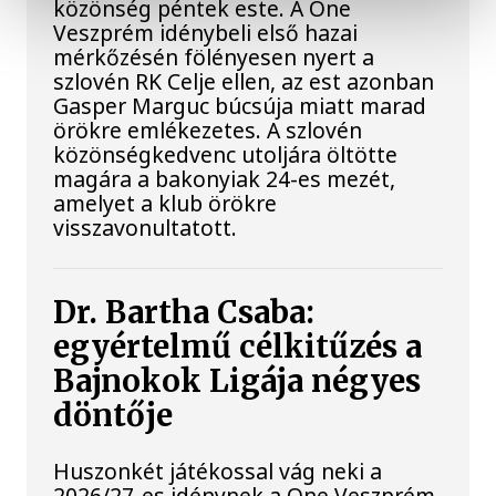
közönség péntek este. A One
Veszprém idénybeli első hazai
mérkőzésén fölényesen nyert a
szlovén RK Celje ellen, az est azonban
Gasper Marguc búcsúja miatt marad
örökre emlékezetes. A szlovén
közönségkedvenc utoljára öltötte
magára a bakonyiak 24-es mezét,
amelyet a klub örökre
visszavonultatott.
Dr. Bartha Csaba:
egyértelmű célkitűzés a
Bajnokok Ligája négyes
döntője
Huszonkét játékossal vág neki a
2026/27-es idénynek a One Veszprém