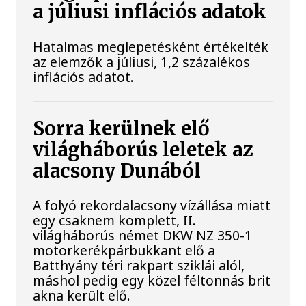
a júliusi inflációs adatok
Hatalmas meglepetésként értékelték
az elemzők a júliusi, 1,2 százalékos
inflációs adatot.
Sorra kerülnek elő
világháborús leletek az
alacsony Dunából
A folyó rekordalacsony vízállása miatt
egy csaknem komplett, II.
világháborús német DKW NZ 350-1
motorkerékpárbukkant elő a
Batthyány téri rakpart sziklái alól,
máshol pedig egy közel féltonnás brit
akna került elő.