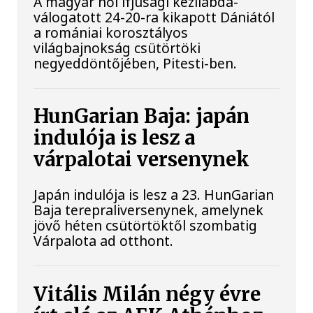
A magyar női ifjúsági kézilabda-
válogatott 24-20-ra kikapott Dániától
a romániai korosztályos
világbajnokság csütörtöki
negyeddöntőjében, Pitesti-ben.
HunGarian Baja: japán
indulója is lesz a
várpalotai versenynek
Japán indulója is lesz a 23. HunGarian
Baja terepraliversenynek, amelynek
jövő héten csütörtöktől szombatig
Várpalota ad otthont.
Vitális Milán négy évre