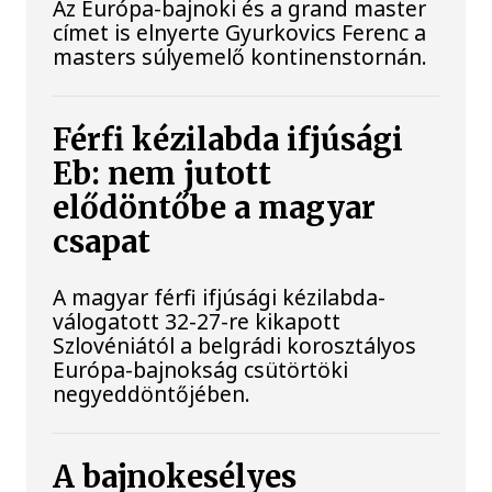
Az Európa-bajnoki és a grand master
címet is elnyerte Gyurkovics Ferenc a
masters súlyemelő kontinenstornán.
Férfi kézilabda ifjúsági
Eb: nem jutott
elődöntőbe a magyar
csapat
A magyar férfi ifjúsági kézilabda-
válogatott 32-27-re kikapott
Szlovéniától a belgrádi korosztályos
Európa-bajnokság csütörtöki
negyeddöntőjében.
A bajnokesélyes