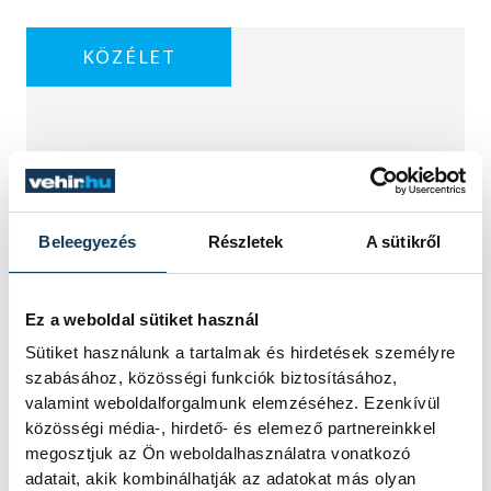
KÖZÉLET
Sorra kerülnek elő
világháborús leletek az
alacsony Dunából
Beleegyezés
Részletek
A sütikről
A folyó rekordalacsony vízállása miatt
Ez a weboldal sütiket használ
egy csaknem komplett, II.
világháborús német DKW NZ 350-1
Sütiket használunk a tartalmak és hirdetések személyre
motorkerékpárbukkant elő a
szabásához, közösségi funkciók biztosításához,
Batthyány téri rakpart sziklái alól,
valamint weboldalforgalmunk elemzéséhez. Ezenkívül
máshol pedig egy közel féltonnás brit
közösségi média-, hirdető- és elemező partnereinkkel
akna került elő.
megosztjuk az Ön weboldalhasználatra vonatkozó
adatait, akik kombinálhatják az adatokat más olyan