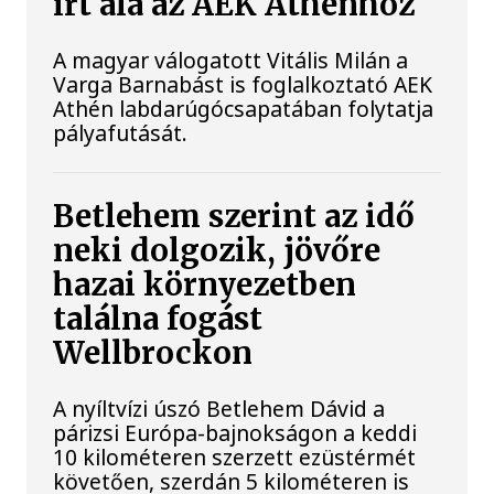
írt alá az AEK Athénhoz
A magyar válogatott Vitális Milán a
Varga Barnabást is foglalkoztató AEK
Athén labdarúgócsapatában folytatja
pályafutását.
Betlehem szerint az idő
neki dolgozik, jövőre
hazai környezetben
találna fogást
Wellbrockon
A nyíltvízi úszó Betlehem Dávid a
párizsi Európa-bajnokságon a keddi
10 kilométeren szerzett ezüstérmét
követően, szerdán 5 kilométeren is