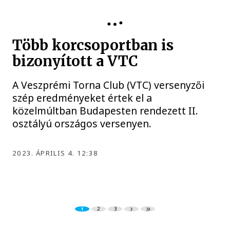
VESZPRÉMI TORNA CLUB
Több korcsoportban is
bizonyított a VTC
A Veszprémi Torna Club (VTC) versenyzői
szép eredményeket értek el a
közelmúltban Budapesten rendezett II.
osztályú országos versenyen.
2023. ÁPRILIS 4. 12:38
1
2
3