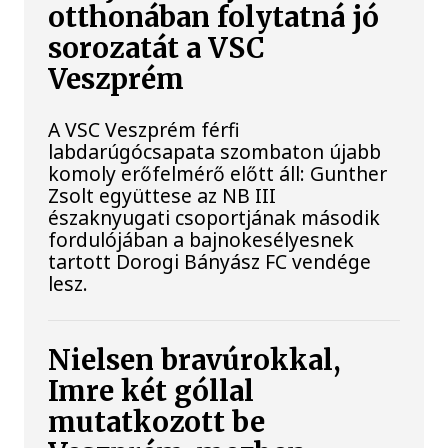
otthonában folytatná jó
sorozatát a VSC
Veszprém
A VSC Veszprém férfi
labdarúgócsapata szombaton újabb
komoly erőfelmérő előtt áll: Gunther
Zsolt együttese az NB III
északnyugati csoportjának második
fordulójában a bajnokesélyesnek
tartott Dorogi Bányász FC vendége
lesz.
Nielsen bravúrokkal,
Imre két góllal
mutatkozott be