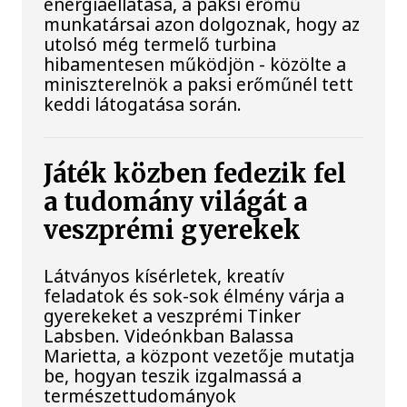
energiaellátása, a paksi erőmű
munkatársai azon dolgoznak, hogy az
utolsó még termelő turbina
hibamentesen működjön - közölte a
miniszterelnök a paksi erőműnél tett
keddi látogatása során.
Játék közben fedezik fel
a tudomány világát a
veszprémi gyerekek
Látványos kísérletek, kreatív
feladatok és sok-sok élmény várja a
gyerekeket a veszprémi Tinker
Labsben. Videónkban Balassa
Marietta, a központ vezetője mutatja
be, hogyan teszik izgalmassá a
természettudományok