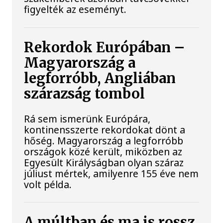
figyelték az eseményt.
Rekordok Európában –
Magyarország a
legforróbb, Angliában
szárazság tombol
Rá sem ismerünk Európára,
kontinensszerte rekordokat dönt a
hőség. Magyarország a legforróbb
országok közé került, miközben az
Egyesült Királyságban olyan száraz
júliust mértek, amilyenre 155 éve nem
volt példa.
A múltban és ma is rossz