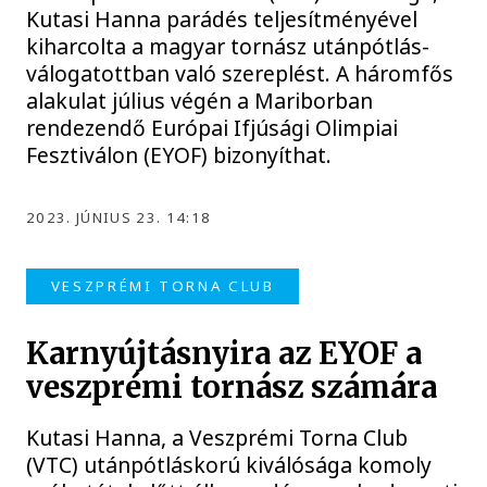
Kutasi Hanna parádés teljesítményével
kiharcolta a magyar tornász utánpótlás-
válogatottban való szereplést. A háromfős
alakulat július végén a Mariborban
rendezendő Európai Ifjúsági Olimpiai
Fesztiválon (EYOF) bizonyíthat.
2023. JÚNIUS 23. 14:18
VESZPRÉMI TORNA CLUB
Karnyújtásnyira az EYOF a
veszprémi tornász számára
Kutasi Hanna, a Veszprémi Torna Club
(VTC) utánpótláskorú kiválósága komoly