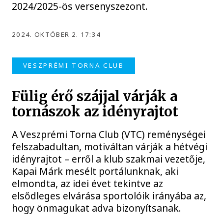
2024/2025-ös versenyszezont.
2024. OKTÓBER 2. 17:34
VESZPRÉMI TORNA CLUB
Fülig érő szájjal várják a
tornászok az idényrajtot
A Veszprémi Torna Club (VTC) reménységei
felszabadultan, motiváltan várják a hétvégi
idényrajtot – erről a klub szakmai vezetője,
Kapai Márk mesélt portálunknak, aki
elmondta, az idei évet tekintve az
elsődleges elvárása sportolóik irányába az,
hogy önmagukat adva bizonyítsanak.