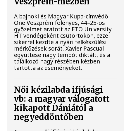
Veszprém-mezben
A bajnoki és Magyar Kupa-címvédő
One Veszprém fölényes, 44–25-ös
győzelmet aratott az ETO University
HT vendégeként csütörtökön, ezzel
sikerrel kezdte a nyári felkészülési
mérkőzések sorát. Xavier Pascual
együttese nagy tempót diktált, és a
találkozó nagy részében kézben
tartotta az eseményeket.
Női kézilabda ifjúsági
vb: a magyar válogatott
kikapott Dániától a
negyeddöntőben