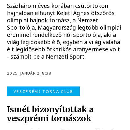
Százhárom éves korában csütörtökön
hajnalban elhunyt Keleti Ágnes ötszörös
olimpiai bajnok tornász, a Nemzet
Sportolója, Magyarország legtöbb olimpiai
éremmel rendelkező női sportolója, aki a
világ legidősebb élő, egyben a világ valaha
élt legidősebb ötkarikás aranyérmese volt
- számolt be a Nemzeti Sport.
2025. JANUÁR 2. 8:38
VESZPRÉMI TORNA CLUB
Ismét bizonyítottak a
veszprémi tornászok