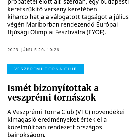
próbatétel előtt áll: szerdán, egy budapesti
keretszűkítő verseny keretében
kiharcolhatja a válogatott tagságot a július
végén Mariborban rendezendő Európai
Ifjúsági Olimpiai Fesztiválra (EYOF).
2023. JÚNIUS 20. 10:26
VESZPRÉMI TORNA CLUB
Ismét bizonyítottak a
veszprémi tornászok
A Veszprémi Torna Club (VTC) növendékei
kimagasló eredményeket értek el a
közelmúltban rendezett országos
bajnokságon.