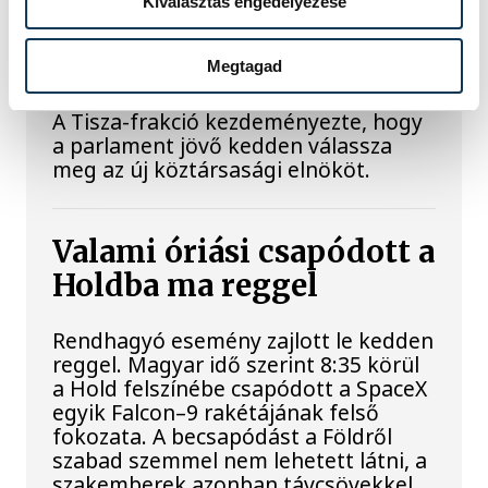
Kiválasztás engedélyezése
jövő kedden legyen az
államfőválasztás
Megtagad
A Tisza-frakció kezdeményezte, hogy
a parlament jövő kedden válassza
meg az új köztársasági elnököt.
Valami óriási csapódott a
Holdba ma reggel
Rendhagyó esemény zajlott le kedden
reggel. Magyar idő szerint 8:35 körül
a Hold felszínébe csapódott a SpaceX
egyik Falcon–9 rakétájának felső
fokozata. A becsapódást a Földről
szabad szemmel nem lehetett látni, a
szakemberek azonban távcsövekkel