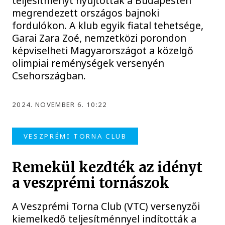
teljesítményt nyújtottak a Budapesten
megrendezett országos bajnoki
fordulókon. A klub egyik fiatal tehetsége,
Garai Zara Zoé, nemzetközi porondon
képviselheti Magyarországot a közelgő
olimpiai reménységek versenyén
Csehországban.
2024. NOVEMBER 6. 10:22
VESZPRÉMI TORNA CLUB
Remekül kezdték az idényt
a veszprémi tornászok
A Veszprémi Torna Club (VTC) versenyzői
kiemelkedő teljesítménnyel indították a