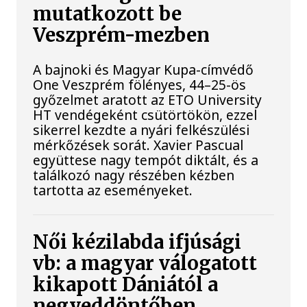
mutatkozott be
Veszprém-mezben
A bajnoki és Magyar Kupa-címvédő
One Veszprém fölényes, 44–25-ös
győzelmet aratott az ETO University
HT vendégeként csütörtökön, ezzel
sikerrel kezdte a nyári felkészülési
mérkőzések sorát. Xavier Pascual
együttese nagy tempót diktált, és a
találkozó nagy részében kézben
tartotta az eseményeket.
Női kézilabda ifjúsági
vb: a magyar válogatott
kikapott Dániától a
negyeddöntőben