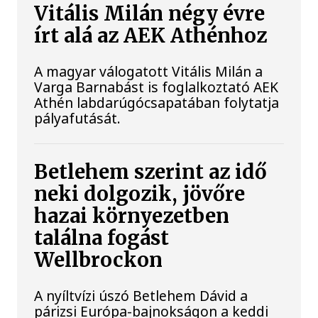
Vitális Milán négy évre
írt alá az AEK Athénhoz
A magyar válogatott Vitális Milán a
Varga Barnabást is foglalkoztató AEK
Athén labdarúgócsapatában folytatja
pályafutását.
Betlehem szerint az idő
neki dolgozik, jövőre
hazai környezetben
találna fogást
Wellbrockon
A nyíltvízi úszó Betlehem Dávid a
párizsi Európa-bajnokságon a keddi