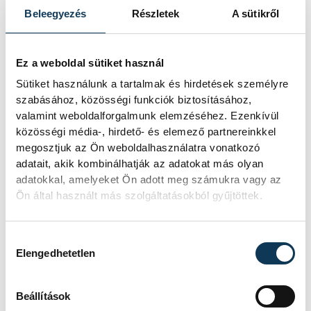
A Tisza-frakció
Beleegyezés
Részletek
A sütikről
kezdeményezte, hogy
jövő kedden legyen az
Ez a weboldal sütiket használ
államfőválasztás
Sütiket használunk a tartalmak és hirdetések személyre
szabásához, közösségi funkciók biztosításához,
A Tisza-frakció kezdeményezte, hogy
valamint weboldalforgalmunk elemzéséhez. Ezenkívül
a parlament jövő kedden válassza
közösségi média-, hirdető- és elemező partnereinkkel
meg az új köztársasági elnököt.
megosztjuk az Ön weboldalhasználatra vonatkozó
adatait, akik kombinálhatják az adatokat más olyan
adatokkal, amelyeket Ön adott meg számukra vagy az
Valami óriási csapódott a
Ön által használt más szolgáltatásokból gyűjtöttek.
Holdba ma reggel
Hozzájárulás kiválasztása
Rendhagyó esemény zajlott le kedden
Elengedhetetlen
reggel. Magyar idő szerint 8:35 körül
a Hold felszínébe csapódott a SpaceX
egyik Falcon–9 rakétájának felső
Beállítások
fokozata. A becsapódást a Földről