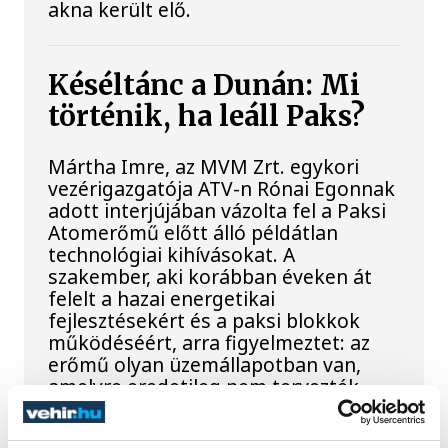
akna került elő.
Késéltánc a Dunán: Mi
történik, ha leáll Paks?
Mártha Imre, az MVM Zrt. egykori
vezérigazgatója ATV-n Rónai Egonnak
adott interjújában vázolta fel a Paksi
Atomerőmű előtt álló példátlan
technológiai kihívásokat. A
szakember, aki korábban éveken át
felelt a hazai energetikai
fejlesztésekért és a paksi blokkok
működéséért, arra figyelmeztet: az
erőmű olyan üzemállapotban van,
amelyre eredetileg nem tervezték.