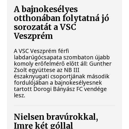
A bajnokesélyes
otthonában folytatná jó
sorozatát a VSC
Veszprém
A VSC Veszprém férfi
labdarúgócsapata szombaton újabb
komoly erőfelmérő előtt áll: Gunther
Zsolt együttese az NB III
északnyugati csoportjának második
fordulójában a bajnokesélyesnek
tartott Dorogi Bányász FC vendége
lesz.
Nielsen bravúrokkal,
Imre két góllal