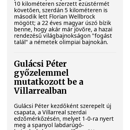
10 kilométeren szerzett ezüstérmét
követően, szerdán 5 kilométeren is
második lett Florian Wellbrock
mögött; a 22 éves magyar úszó bízik
benne, hogy akár már jövőre, a hazai
rendezésű világbajnokságon "fogást
talál" a németek olimpiai bajnokán.
Gulácsi Péter
győzelemmel
mutatkozott be a
Villarrealban
Gulácsi Péter kezdőként szerepelt új
csapata, a Villarreal szerdai
edzőmérkőzésén, melyet 1-0-ra nyert
meg a spanyol labdarúgó-