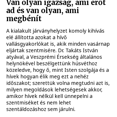
Van olyan igazság, ami erőt
ad és van olyan, ami
megbénít
A kialakult járványhelyzet komoly kihívás
elé állította azokat a hívő
vallásgyakorlókat is, akik minden vasárnap
eljártak szentmisére. Dr. Takáts István
atyával, a Veszprémi Érsekség általános
helynökével beszélgettünk húsvéthoz
közeledve, hogy ő, mint Isten szolgája és a
hívek hogyan élik meg ezt a nehéz
időszakot; szerettük volna megtudni azt is,
milyen megoldások lehetségesek akkor,
amikor hívek nélkül kell ünnepelni a
szentmiséket és nem lehet
szentáldozáshoz sem járulni.