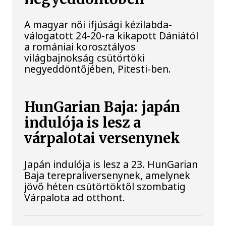
A magyar női ifjúsági kézilabda-
válogatott 24-20-ra kikapott Dániától
a romániai korosztályos
világbajnokság csütörtöki
negyeddöntőjében, Pitesti-ben.
HunGarian Baja: japán
indulója is lesz a
várpalotai versenynek
Japán indulója is lesz a 23. HunGarian
Baja terepraliversenynek, amelynek
jövő héten csütörtöktől szombatig
Várpalota ad otthont.