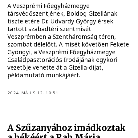
A Veszprémi Főegyházmegye
társvédőszentjének, Boldog Gizellának
tiszteletére Dr. Udvardy György érsek
tartott szabadtéri szentmisét
Veszprémben a Szentháromság téren,
szombat délelőtt. A misét követően Fekete
Gyöngyi, a Veszprémi Főegyházmegye
Családpasztorációs Irodájának egykori
vezetője vehette át a Gizella-díjat,
példamutató munkájáért.
2024. MÁJUS 12. 10:51
A Szűzanyához imádkoztak
a békéért a Rab Mária