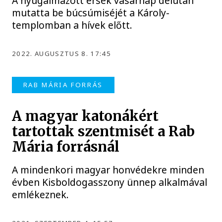
A nyugalmazott érsek vasárnap délután
mutatta be búcsúmiséjét a Károly-
templomban a hívek előtt.
2022. AUGUSZTUS 8. 17:45
RAB MÁRIA FORRÁS
A magyar katonákért
tartottak szentmisét a Rab
Mária forrásnál
A mindenkori magyar honvédekre minden
évben Kisboldogasszony ünnep alkalmával
emlékeznek.