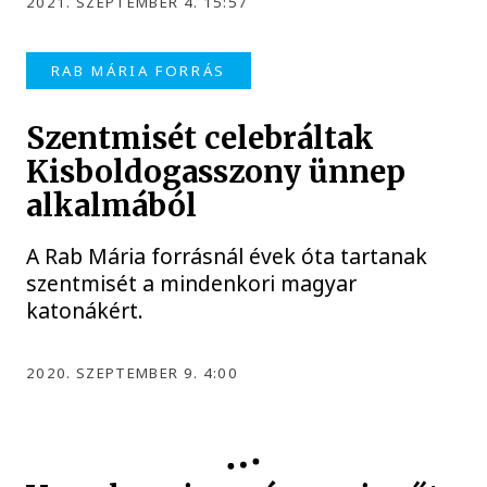
2021. SZEPTEMBER 4. 15:57
RAB MÁRIA FORRÁS
Szentmisét celebráltak
Kisboldogasszony ünnep
alkalmából
A Rab Mária forrásnál évek óta tartanak
szentmisét a mindenkori magyar
katonákért.
2020. SZEPTEMBER 9. 4:00