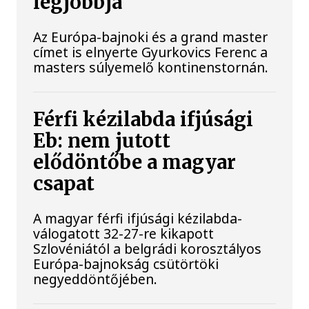
legjobbja
Az Európa-bajnoki és a grand master
címet is elnyerte Gyurkovics Ferenc a
masters súlyemelő kontinenstornán.
Férfi kézilabda ifjúsági
Eb: nem jutott
elődöntőbe a magyar
csapat
A magyar férfi ifjúsági kézilabda-
válogatott 32-27-re kikapott
Szlovéniától a belgrádi korosztályos
Európa-bajnokság csütörtöki
negyeddöntőjében.