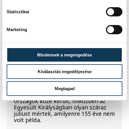
szabad szemmel nem lehetett látni, a
szakemberek azonban távcsövekkel
Statisztikai
figyelték az eseményt.
Marketing
Rekordok Európában –
Magyarország a
Mindennek a megengedése
legforróbb, Angliában
szárazság tombol
Kiválasztás engedélyezése
Rá sem ismerünk Európára,
kontinensszerte rekordokat dönt a
Megtagad
hőség. Magyarország a legforróbb
országok közé került, miközben az
Egyesült Királyságban olyan száraz
júliust mértek, amilyenre 155 éve nem
volt példa.