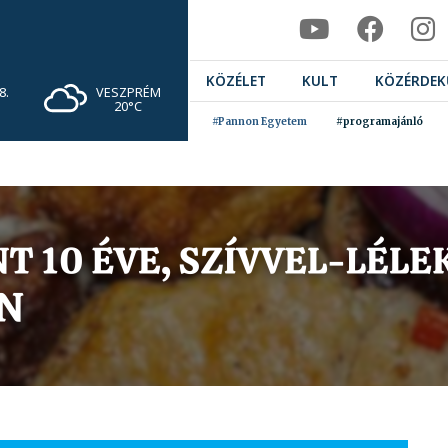
KÖZÉLET
KULT
KÖZÉRDEK
VESZPRÉM
8.
20°C
#Pannon Egyetem
#programajánló