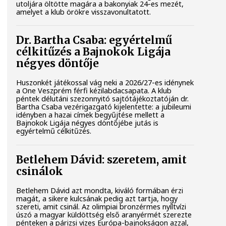
utoljára öltötte magára a bakonyiak 24-es mezét,
amelyet a klub örökre visszavonultatott.
Dr. Bartha Csaba: egyértelmű
célkitűzés a Bajnokok Ligája
négyes döntője
Huszonkét játékossal vág neki a 2026/27-es idénynek
a One Veszprém férfi kézilabdacsapata. A klub
péntek délutáni szezonnyitó sajtótájékoztatóján dr.
Bartha Csaba vezérigazgató kijelentette: a jubileumi
idényben a hazai címek begyűjtése mellett a
Bajnokok Ligája négyes döntőjébe jutás is
egyértelmű célkitűzés.
Betlehem Dávid: szeretem, amit
csinálok
Betlehem Dávid azt mondta, kiváló formában érzi
magát, a sikere kulcsának pedig azt tartja, hogy
szereti, amit csinál. Az olimpiai bronzérmes nyíltvízi
úszó a magyar küldöttség első aranyérmét szerezte
pénteken a párizsi vizes Európa-bajnokságon azzal,