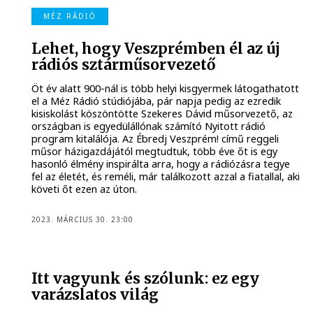
MÉZ RÁDIÓ
Lehet, hogy Veszprémben él az új
rádiós sztárműsorvezető
Öt év alatt 900-nál is több helyi kisgyermek látogathatott
el a Méz Rádió stúdiójába, pár napja pedig az ezredik
kisiskolást köszöntötte Szekeres Dávid műsorvezető, az
országban is egyedülállónak számító Nyitott rádió
program kitalálója. Az Ébredj Veszprém! című reggeli
műsor házigazdájától megtudtuk, több éve őt is egy
hasonló élmény inspirálta arra, hogy a rádiózásra tegye
fel az életét, és reméli, már találkozott azzal a fiatallal, aki
követi őt ezen az úton.
2023. MÁRCIUS 30. 23:00
Itt vagyunk és szólunk: ez egy
varázslatos világ