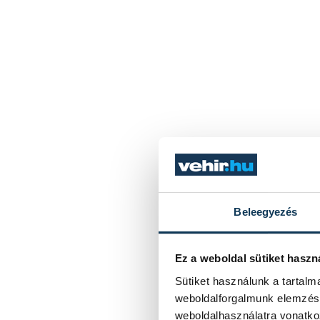
Beleegyezés
Ez a weboldal sütiket haszn
Sütiket használunk a tartal
weboldalforgalmunk elemzésé
weboldalhasználatra vonatko