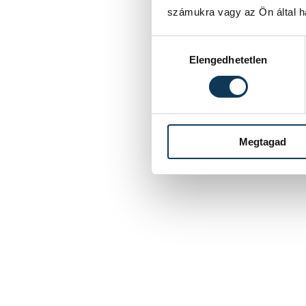
számukra vagy az Ön által ha
Hozzájárulás kiválasztása
Elengedhetetlen
Megtagad