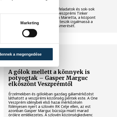
Látványos kísérletek, kreatív feladatok és sok-sok
élmény várja a gyerekeket a veszprémi Tinker
Labsben. Videónkban Balassa Marietta, a központ
vezetője mutatja be, hogyan teszik izgalmassá a
Marketing
természettudományok megismerését.
SPORT
dennek a megengedése
A gólok mellett a könnyek is
potyogtak – Gasper Marguc
elköszönt Veszprémtől
Érzelmekben és gólokban gazdag gálamérkőzést
láthatott a veszprémi közönség péntek este. A One
Veszprém idénybeli első hazai mérkőzésén
fölényesen nyert a szlovén RK Celje ellen, az est
azonban Gasper Marguc búcsúja miatt marad
örökre emlékezetes. A szlovén közönségkedvenc