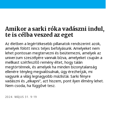
Amikor a sarki róka vadászni indul,
te is célba veszed az eget
Az életben a legértékesebb pillanatok rendszerint azok,
amelyek fölött nincs teljes befolyásunk. Amelyeket nem
lehet pontosan megtervezni és beütemezni, amelyek az
univerzum szeszélyére vannak bízva, amelyeket csupán a
mellkast szétfeszítő remény éltet, hogy talán
megtörténnek, és amelyek ha minden bizonytalanság
ellenére tényleg megvalósulnak, úgy érezhetjük, mi
vagyunk a világ legnagyobb mázlistái. Sarki fényre
vadászni és „elkapni”, azt hiszem, pont ilyen élmény lehet.
Nem csoda, ha függővé tesz.
2024. MÁJUS 31. 9:19