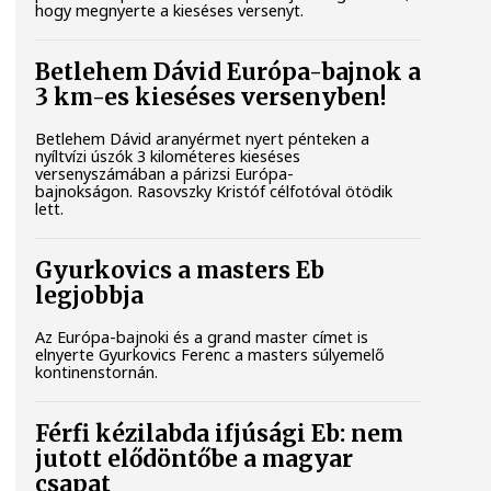
hogy megnyerte a kieséses versenyt.
Betlehem Dávid Európa-bajnok a
3 km-es kieséses versenyben!
Betlehem Dávid aranyérmet nyert pénteken a
nyíltvízi úszók 3 kilométeres kieséses
versenyszámában a párizsi Európa-
bajnokságon. Rasovszky Kristóf célfotóval ötödik
lett.
Gyurkovics a masters Eb
legjobbja
Az Európa-bajnoki és a grand master címet is
elnyerte Gyurkovics Ferenc a masters súlyemelő
kontinenstornán.
Férfi kézilabda ifjúsági Eb: nem
jutott elődöntőbe a magyar
csapat