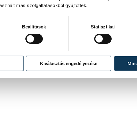
sznált más szolgáltatásokból gyűjtöttek.
Beállítások
Statisztikai
Kiválasztás engedélyezése
Min