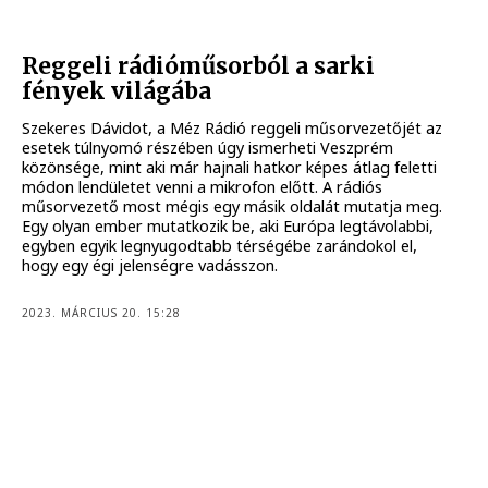
Reggeli rádióműsorból a sarki
fények világába
Szekeres Dávidot, a Méz Rádió reggeli műsorvezetőjét az
esetek túlnyomó részében úgy ismerheti Veszprém
közönsége, mint aki már hajnali hatkor képes átlag feletti
módon lendületet venni a mikrofon előtt. A rádiós
műsorvezető most mégis egy másik oldalát mutatja meg.
Egy olyan ember mutatkozik be, aki Európa legtávolabbi,
egyben egyik legnyugodtabb térségébe zarándokol el,
hogy egy égi jelenségre vadásszon.
2023. MÁRCIUS 20. 15:28