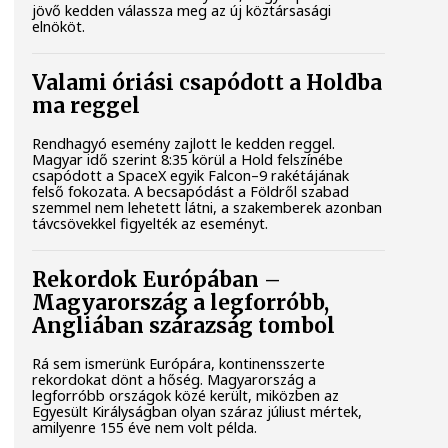
jövő kedden válassza meg az új köztársasági
elnököt.
Valami óriási csapódott a Holdba
ma reggel
Rendhagyó esemény zajlott le kedden reggel.
Magyar idő szerint 8:35 körül a Hold felszínébe
csapódott a SpaceX egyik Falcon–9 rakétájának
felső fokozata. A becsapódást a Földről szabad
szemmel nem lehetett látni, a szakemberek azonban
távcsövekkel figyelték az eseményt.
Rekordok Európában –
Magyarország a legforróbb,
Angliában szárazság tombol
Rá sem ismerünk Európára, kontinensszerte
rekordokat dönt a hőség. Magyarország a
legforróbb országok közé került, miközben az
Egyesült Királyságban olyan száraz júliust mértek,
amilyenre 155 éve nem volt példa.