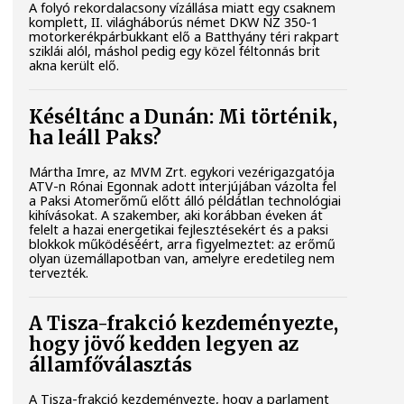
A folyó rekordalacsony vízállása miatt egy csaknem
komplett, II. világháborús német DKW NZ 350-1
motorkerékpárbukkant elő a Batthyány téri rakpart
sziklái alól, máshol pedig egy közel féltonnás brit
akna került elő.
Késéltánc a Dunán: Mi történik,
ha leáll Paks?
Mártha Imre, az MVM Zrt. egykori vezérigazgatója
ATV-n Rónai Egonnak adott interjújában vázolta fel
a Paksi Atomerőmű előtt álló példátlan technológiai
kihívásokat. A szakember, aki korábban éveken át
felelt a hazai energetikai fejlesztésekért és a paksi
blokkok működéséért, arra figyelmeztet: az erőmű
olyan üzemállapotban van, amelyre eredetileg nem
tervezték.
A Tisza-frakció kezdeményezte,
hogy jövő kedden legyen az
államfőválasztás
A Tisza-frakció kezdeményezte, hogy a parlament