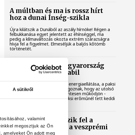
A múltban és ma is rossz hírt
hoz a dunai Ínség-szikla
Újra kilátszik a Dunából az aszály hírnöke! Régen a
felbukkanása egyet jelentett az éhínséggel, ma
pedig a klímaváltozás okozta extrém szárazságra
hívja fel a figyelmet. Elmeséljük a baljós kőtömb
történetét.
Magyar Péter: Magyarország
energiaellátása stabil
Jelenleg stabil Magyarország energiaellátása, a paksi
erőmű munkatársai azon dolgoznak, hogy az utolsó
A sütikről
még termelő turbina hibamentesen működjön -
közölte a miniszterelnök a paksi erőműnél tett keddi
látogatása során.
tosításához, valamint
Játék közben fedezik fel a
einkkel megosztjuk az Ön
tudomány világát a veszprémi
gyerekek
l, amelyeket Ön adott meg