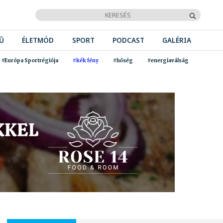
Ű
ÉLETMÓD
SPORT
PODCAST
GALÉRIA
#Európa Sportrégiója
#kék fény
#hőség
#energiaválság