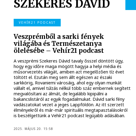
SZEKERES DÁVID
VEHÍR21 PODCAST
Veszprémből a sarki fények
világába és Természetanya
ölelésébe – Vehír21 podcast
A veszprémi Szekeres Dávid tavaly ősszel döntött úgy,
hogy egy időre maga mögött hagyja a helyi média és
műsorvezetés világát, amiben azt megelőzően tíz évet
töltött el. Ezután meg sem állt egészen az északi
sarkkörig, Rovaniemi városáig, ahol egy olyan munkát
vállalt el, amivel túlzás nélkül több száz embernek segített
megvalósítani az álmát, de legalább kipipálni a
bakancslistáról az egyik fogadalmukat. Dávid sarki fény
vadászatokat vezet a jeges Lappföldön. Az itt szerzett
élményekről és már-már spirituális megtapasztalásokról
is beszélgettünk a Vehír21 podcast legújabb adásában.
2025. MÁJUS 20. 15:58