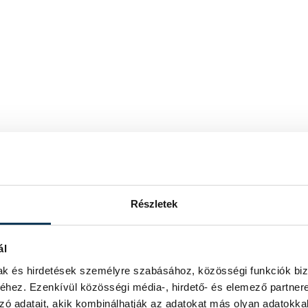
Részletek
ál
mak és hirdetések személyre szabásához, közösségi funkciók biz
hez. Ezenkívül közösségi média-, hirdető- és elemező partner
zó adatait, akik kombinálhatják az adatokat más olyan adatokka