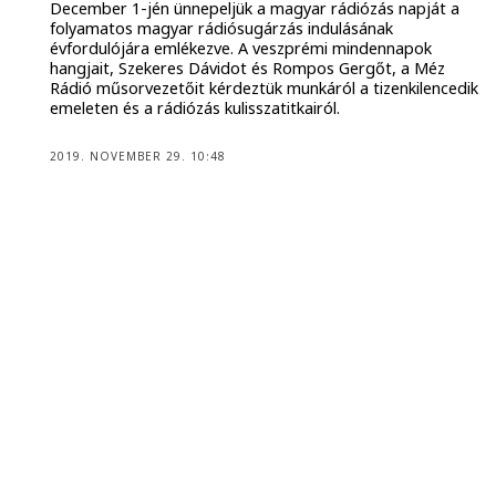
December 1-jén ünnepeljük a magyar rádiózás napját a
folyamatos magyar rádiósugárzás indulásának
évfordulójára emlékezve. A veszprémi mindennapok
hangjait, Szekeres Dávidot és Rompos Gergőt, a Méz
Rádió műsorvezetőit kérdeztük munkáról a tizenkilencedik
emeleten és a rádiózás kulisszatitkairól.
2019. NOVEMBER 29. 10:48