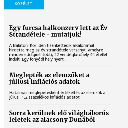
KÖZÉLET
Egy furcsa halkonzerv lett az Év
Strandétele - mutatjuk!
A Balatoni Kör idén tizenkettedik alkalommal
hirdette meg az év strandétele versenyt, amelyre
minden eddiginél több, 22 vendéglátóhely 44 étellel
indult. Egy fonyódi hely nyert...
Meglepték az elemzőket a
júliusi inflációs adatok
Hatalmas meglepetésként értékelték az elemzők a
júliusi, 1,2 százalékos inflációs adatot.
Sorra kerülnek elő világháborús
leletek az alacsony Dunából