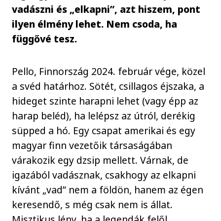
vadászni és „elkapni”, azt hiszem, pont
ilyen élmény lehet. Nem csoda, ha
függővé tesz.
Pello, Finnország 2024. február vége, közel
a svéd határhoz. Sötét, csillagos éjszaka, a
hideget szinte harapni lehet (vagy épp az
harap beléd), ha lelépsz az útról, derékig
süpped a hó. Egy csapat amerikai és egy
magyar finn vezetőik társaságában
várakozik egy dzsip mellett. Várnak, de
igazából vadásznak, csakhogy az elkapni
kívánt „vad” nem a földön, hanem az égen
keresendő, s még csak nem is állat.
Misztikus lény, ha a legendák felől