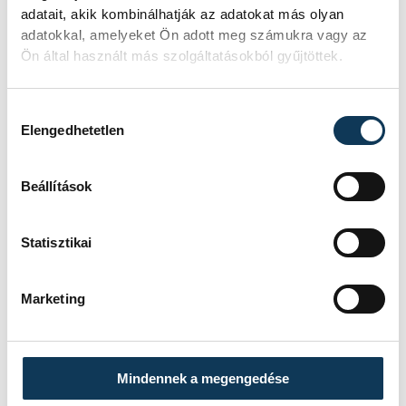
adatait, akik kombinálhatják az adatokat más olyan
adatokkal, amelyeket Ön adott meg számukra vagy az
Ön által használt más szolgáltatásokból gyűjtöttek.
Hozzájárulás kiválasztása
Elengedhetetlen
Beállítások
És ha igazán szerencséje van, olyasmit
Statisztikai
láthat, ami a „veteránok” számára is
kiemelkedő. Merthogy az valóban
Marketing
szerencse – és még megannyi komponens
– kérdése, milyen intenzív és mozgalmas
lesz az aktivitás. Ez a mostani fényjáték
Mindennek a megengedése
egész éjszaka zajlott, sőt, bónusszal is