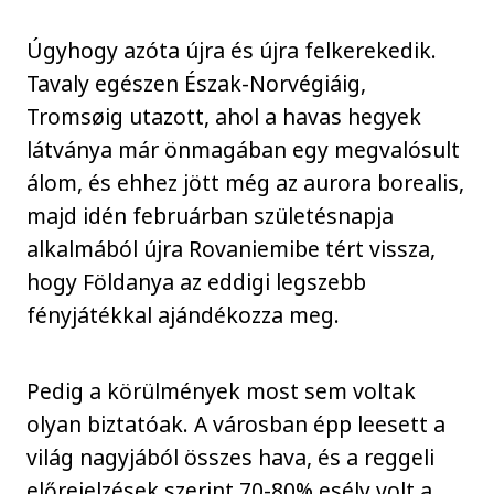
Úgyhogy azóta újra és újra felkerekedik.
Tavaly egészen Észak-Norvégiáig,
Tromsøig utazott, ahol a havas hegyek
látványa már önmagában egy megvalósult
álom, és ehhez jött még az aurora borealis,
majd idén februárban születésnapja
alkalmából újra Rovaniemibe tért vissza,
hogy Földanya az eddigi legszebb
fényjátékkal ajándékozza meg.
Pedig a körülmények most sem voltak
olyan biztatóak. A városban épp leesett a
világ nagyjából összes hava, és a reggeli
előrejelzések szerint 70-80% esély volt a