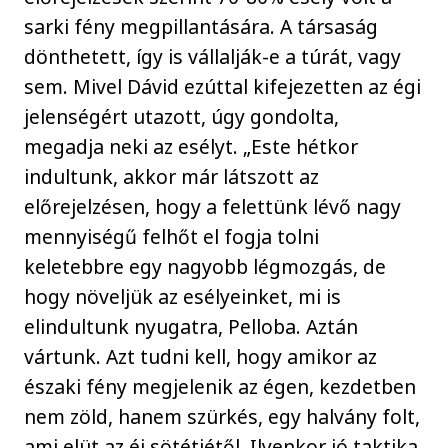
sarki fény megpillantására. A társaság
dönthetett, így is vállalják-e a túrát, vagy
sem. Mivel Dávid ezúttal kifejezetten az égi
jelenségért utazott, úgy gondolta,
megadja neki az esélyt. „Este hétkor
indultunk, akkor már látszott az
előrejelzésen, hogy a felettünk lévő nagy
mennyiségű felhőt el fogja tolni
keletebbre egy nagyobb légmozgás, de
hogy növeljük az esélyeinket, mi is
elindultunk nyugatra, Pelloba. Aztán
vártunk. Azt tudni kell, hogy amikor az
északi fény megjelenik az égen, kezdetben
nem zöld, hanem szürkés, egy halvány folt,
ami elüt az éj sötétjétől. Ilyenkor jó taktika,