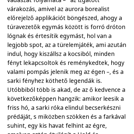
várakozás, amivel az aurora borealist
előrejelző applikációt böngészed, ahogy a
túravezetők egymás között is forró dróton
lógnak és értesítik egymást, hol van a
legjobb spot, az a türelemjáték, ami azután
indul, hogy kiszállsz a kocsiból, minden
fényt lekapcsoltok és reménykedtek, hogy
valami pompás jelenik meg az égen –, és a
sarki fényhez köthető legendák is.
Utóbbiból több is akad, de az ő kedvence a
következőképpen hangzik: amikor leesik a
friss hó, a sarki róka elindul becserkészni
prédáját, s miközben szökken és a farkával
suhint, egy kis havat felhint az égre,