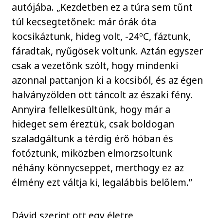
autójába. „Kezdetben ez a túra sem tűnt
túl kecsegtetőnek: már órák óta
kocsikáztunk, hideg volt, -24ºC, fáztunk,
fáradtak, nyűgösek voltunk. Aztán egyszer
csak a vezetőnk szólt, hogy mindenki
azonnal pattanjon ki a kocsiból, és az égen
halványzölden ott táncolt az északi fény.
Annyira fellelkesültünk, hogy már a
hideget sem éreztük, csak boldogan
szaladgáltunk a térdig érő hóban és
fotóztunk, miközben elmorzsoltunk
néhány könnycseppet, merthogy ez az
élmény ezt váltja ki, legalábbis belőlem.”
Dávid szerint ott egy életre