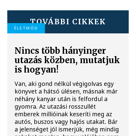
TOVÁBBI CIKKEK
ÉLETMÓD
Nincs több hányinger
utazás közben, mutatjuk
is hogyan!
Van, aki gond nélkül végigolvas egy
könyvet a hátsó ülésen, másnak már
néhány kanyar után is felfordul a
gyomra. Az utazási rosszullét
emberek millióinak keseríti meg az
autós, buszos vagy hajós utakat. Bár
a jelenséget jól ismerjük, még mindig