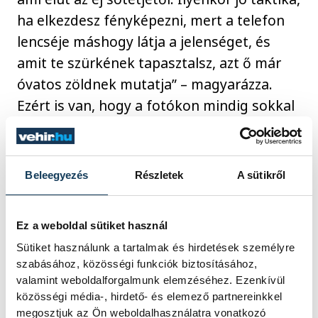
ha elkezdesz fényképezni, mert a telefon
lencséje máshogy látja a jelenséget, és
amit te szürkének tapasztalsz, azt ő már
óvatos zöldnek mutatja” – magyarázza.
Ezért is van, hogy a fotókon mindig sokkal
élénkebb színe van az északi fénynek, mint
a valóságban, de persze ez semmit se von
le az értékéből, hiszen így is valami
Beleegyezés
Részletek
A sütikről
olyasmiben van része az embernek, ami
közép-európaiként elsőre szinte
Ez a weboldal sütiket használ
felfoghatatlan.
Sütiket használunk a tartalmak és hirdetések személyre
szabásához, közösségi funkciók biztosításához,
valamint weboldalforgalmunk elemzéséhez. Ezenkívül
közösségi média-, hirdető- és elemező partnereinkkel
megosztjuk az Ön weboldalhasználatra vonatkozó