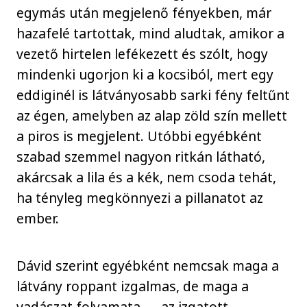
egymás után megjelenő fényekben, már
hazafelé tartottak, mind aludtak, amikor a
vezető hirtelen lefékezett és szólt, hogy
mindenki ugorjon ki a kocsiból, mert egy
eddiginél is látványosabb sarki fény feltűnt
az égen, amelyben az alap zöld szín mellett
a piros is megjelent. Utóbbi egyébként
szabad szemmel nagyon ritkán látható,
akárcsak a lila és a kék, nem csoda tehát,
ha tényleg megkönnyezi a pillanatot az
ember.
Dávid szerint egyébként nemcsak maga a
látvány roppant izgalmas, de maga a
vadászat folyamata – az izgatott