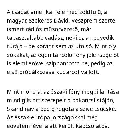
A csapat amerikai fele még zöldfülű, a
magyar, Szekeres Dávid, Veszprém szerte
ismert rádiós műsorvezető, már
tapasztaltabb vadász, neki ez a negyedik
túrája – de koránt sem az utolsó. Mint oly
sokakat, az égen táncoló fény jelensége őt
is elemi erővel szippantotta be, pedig az
első próbálkozása kudarcot vallott.
Mint mondja, az északi fény megpillantása
mindig is ott szerepelt a bakancslistáján,
Skandinávia pedig régóta a szíve csücske.
Az észak-európai országokkal még
egyetemi évei alatt került kapcsolatba,