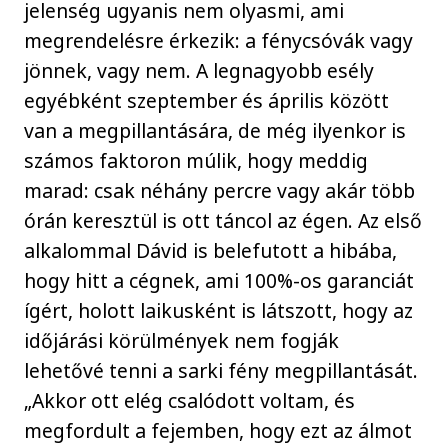
jelenség ugyanis nem olyasmi, ami
megrendelésre érkezik: a fénycsóvák vagy
jönnek, vagy nem. A legnagyobb esély
egyébként szeptember és április között
van a megpillantására, de még ilyenkor is
számos faktoron múlik, hogy meddig
marad: csak néhány percre vagy akár több
órán keresztül is ott táncol az égen. Az első
alkalommal Dávid is belefutott a hibába,
hogy hitt a cégnek, ami 100%-os garanciát
ígért, holott laikusként is látszott, hogy az
időjárási körülmények nem fogják
lehetővé tenni a sarki fény megpillantását.
„Akkor ott elég csalódott voltam, és
megfordult a fejemben, hogy ezt az álmot