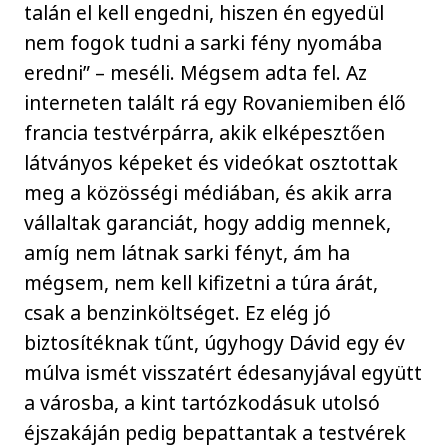
talán el kell engedni, hiszen én egyedül
nem fogok tudni a sarki fény nyomába
eredni” – meséli. Mégsem adta fel. Az
interneten talált rá egy Rovaniemiben élő
francia testvérpárra, akik elképesztően
látványos képeket és videókat osztottak
meg a közösségi médiában, és akik arra
vállaltak garanciát, hogy addig mennek,
amíg nem látnak sarki fényt, ám ha
mégsem, nem kell kifizetni a túra árát,
csak a benzinköltséget. Ez elég jó
biztosítéknak tűnt, úgyhogy Dávid egy év
múlva ismét visszatért édesanyjával együtt
a városba, a kint tartózkodásuk utolsó
éjszakáján pedig bepattantak a testvérek