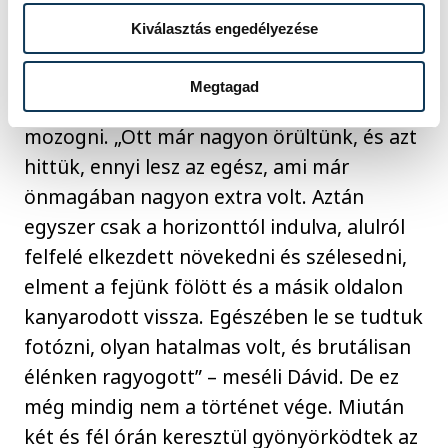
szolgált. Először csak egyre élénkebb lett,
Kiválasztás engedélyezése
már szabad szemmel is jól láthatóan
zöldbe váltott és feltűnt a magja, ahol még
Megtagad
erősebb a szín, majd elkezdett intenzíven
mozogni. „Ott már nagyon örültünk, és azt
hittük, ennyi lesz az egész, ami már
önmagában nagyon extra volt. Aztán
egyszer csak a horizonttól indulva, alulról
felfelé elkezdett növekedni és szélesedni,
elment a fejünk fölött és a másik oldalon
kanyarodott vissza. Egészében le se tudtuk
fotózni, olyan hatalmas volt, és brutálisan
élénken ragyogott” – meséli Dávid. De ez
még mindig nem a történet vége. Miután
két és fél órán keresztül gyönyörködtek az