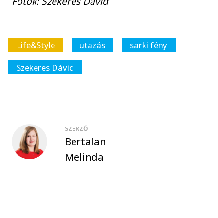
Fotók: Szekeres Dávid
Life&Style
utazás
sarki fény
Szekeres Dávid
SZERZŐ
Bertalan
Melinda