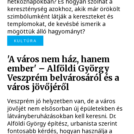
hétköznapokban? És hogyan szólhat a
kereszténység azokhoz, akik már örökölt
szimbólumként látják a kereszteket és
templomokat, de kevésbé ismerik a
mögöttük álló hagyományt?
KULTÚRA
'A város nem ház, hanem
ember' – Alföldi György
Veszprém belvárosáról és a
város jövőjéről
Veszprém jó helyzetben van, de a város
jövőjét nem elsősorban új épületekben és
látványberuházásokban kell keresni. Dr.
Alföldi György építész, urbanista szerint
fontosabb kérdés, hogyan használja a