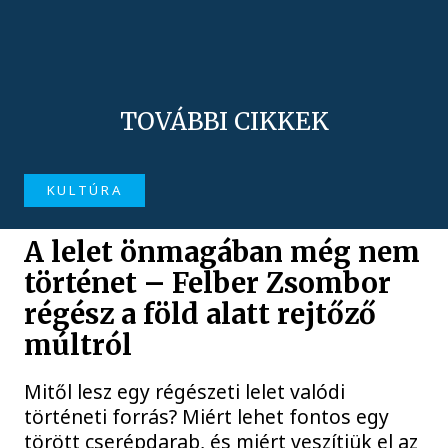
TOVÁBBI CIKKEK
KULTÚRA
A lelet önmagában még nem
történet – Felber Zsombor
régész a föld alatt rejtőző
múltról
Mitől lesz egy régészeti lelet valódi
történeti forrás? Miért lehet fontos egy
törött cserépdarab, és miért veszítjük el az