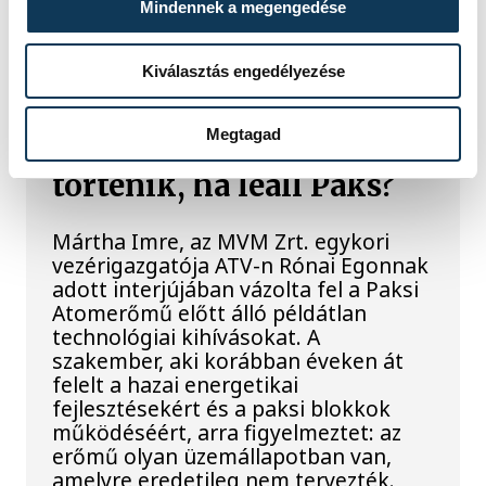
Mindennek a megengedése
Batthyány téri rakpart sziklái alól,
máshol pedig egy közel féltonnás brit
akna került elő.
Kiválasztás engedélyezése
Megtagad
Késéltánc a Dunán: Mi
történik, ha leáll Paks?
Mártha Imre, az MVM Zrt. egykori
vezérigazgatója ATV-n Rónai Egonnak
adott interjújában vázolta fel a Paksi
Atomerőmű előtt álló példátlan
technológiai kihívásokat. A
szakember, aki korábban éveken át
felelt a hazai energetikai
fejlesztésekért és a paksi blokkok
működéséért, arra figyelmeztet: az
erőmű olyan üzemállapotban van,
amelyre eredetileg nem tervezték.