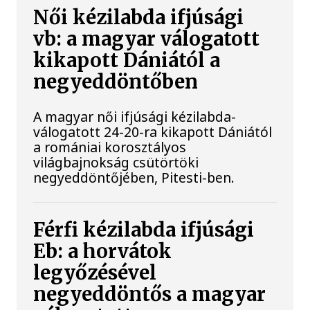
Női kézilabda ifjúsági
vb: a magyar válogatott
kikapott Dániától a
negyeddöntőben
A magyar női ifjúsági kézilabda-
válogatott 24-20-ra kikapott Dániától
a romániai korosztályos
világbajnokság csütörtöki
negyeddöntőjében, Pitesti-ben.
Férfi kézilabda ifjúsági
Eb: a horvátok
legyőzésével
negyeddöntős a magyar