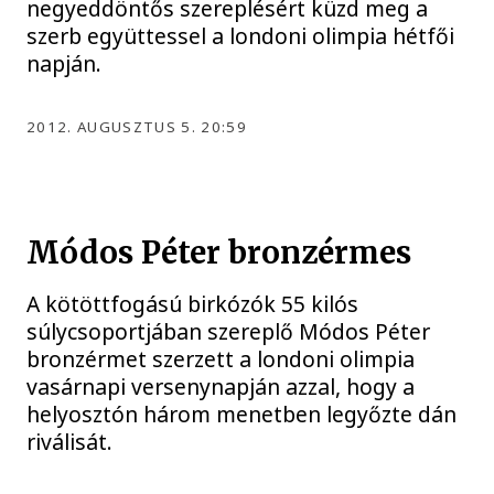
negyeddöntős szereplésért küzd meg a
szerb együttessel a londoni olimpia hétfői
napján.
2012. AUGUSZTUS 5. 20:59
Módos Péter bronzérmes
A kötöttfogású birkózók 55 kilós
súlycsoportjában szereplő Módos Péter
bronzérmet szerzett a londoni olimpia
vasárnapi versenynapján azzal, hogy a
helyosztón három menetben legyőzte dán
riválisát.