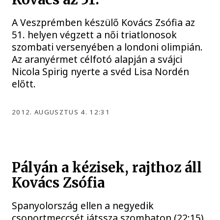
A Veszprémben készülő Kovács Zsófia az
51. helyen végzett a női triatlonosok
szombati versenyében a londoni olimpián.
Az aranyérmet célfotó alapján a svájci
Nicola Spirig nyerte a svéd Lisa Nordén
előtt.
2012. AUGUSZTUS 4. 12:31
Pályán a kézisek, rajthoz áll
Kovács Zsófia
Spanyolország ellen a negyedik
csoportmeccsét játssza szombaton (22:15)