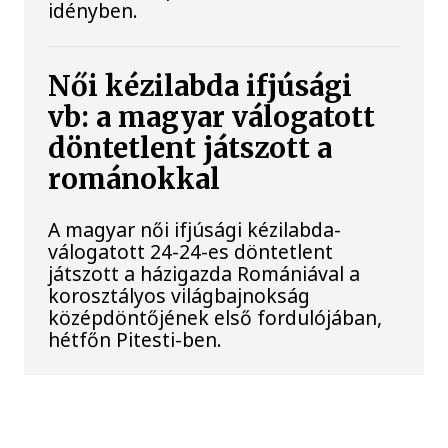
idényben.
Női kézilabda ifjúsági
vb: a magyar válogatott
döntetlent játszott a
románokkal
A magyar női ifjúsági kézilabda-
válogatott 24-24-es döntetlent
játszott a házigazda Romániával a
korosztályos világbajnokság
középdöntőjének első fordulójában,
hétfőn Pitesti-ben.