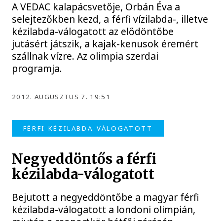
A VEDAC kalapácsvetője, Orbán Éva a
selejtezőkben kezd, a férfi vízilabda-, illetve
kézilabda-válogatott az elődöntőbe
jutásért játszik, a kajak-kenusok éremért
szállnak vízre. Az olimpia szerdai
programja.
2012. AUGUSZTUS 7. 19:51
FÉRFI KÉZILABDA-VÁLOGATOTT
Negyeddöntős a férfi
kézilabda-válogatott
Bejutott a negyeddöntőbe a magyar férfi
kézilabda-válogatott a londoni olimpián,