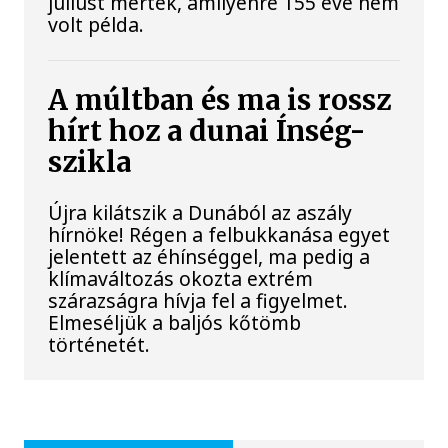
júliust mértek, amilyenre 155 éve nem
volt példa.
A múltban és ma is rossz
hírt hoz a dunai Ínség-
szikla
Újra kilátszik a Dunából az aszály
hírnöke! Régen a felbukkanása egyet
jelentett az éhínséggel, ma pedig a
klímaváltozás okozta extrém
szárazságra hívja fel a figyelmet.
Elmeséljük a baljós kőtömb
történetét.