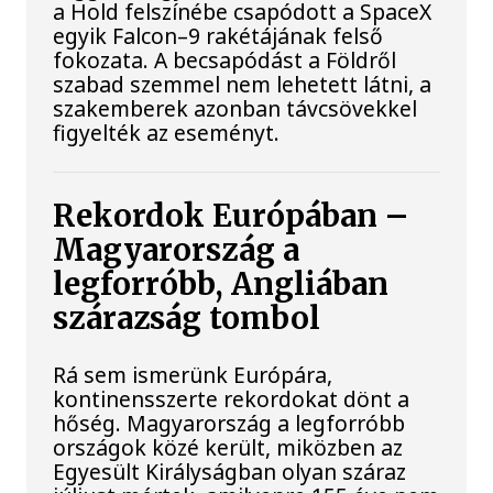
a Hold felszínébe csapódott a SpaceX
egyik Falcon–9 rakétájának felső
fokozata. A becsapódást a Földről
szabad szemmel nem lehetett látni, a
szakemberek azonban távcsövekkel
figyelték az eseményt.
Rekordok Európában –
Magyarország a
legforróbb, Angliában
szárazság tombol
Rá sem ismerünk Európára,
kontinensszerte rekordokat dönt a
hőség. Magyarország a legforróbb
országok közé került, miközben az
Egyesült Királyságban olyan száraz