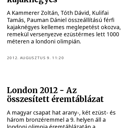
A Kammerer Zoltán, Tóth Dávid, Kulifai
Tamás, Pauman Dániel összeállítású férfi
kajaknégyes kellemes meglepetést okozva,
remekül versenyezve ezüstérmes lett 1000
méteren a londoni olimpián.
2012. AUGUSZTUS 9. 11:20
London 2012 - Az
összesített éremtáblázat
A magyar csapat hat arany-, két ezüst- és
három bronzéremmel a 9. helyen áll a
londoni olimpia éremtáblázatán a