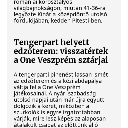
romániai korosztályos
világbajnokságon, miután 41-36-ra
legyőzte Kínát a középdöntő utolsó
fordulójában, kedden Pitesti-ben.
Tengerpart helyett
edzőterem: visszatértek
a One Veszprém sztárjai
A tengerparti pihenést lassan ismét
az edzőterem és a kézilabdapálya
váltja fel a One Veszprém
játékosainál. A nyári szabadság
utolsó napjai után már újra együtt
dolgozik a keret, miközben a
szurkolók is egyre izgatottabban
várják, mire lesz képes az alaposan
átalakult csapat az előttünk álló