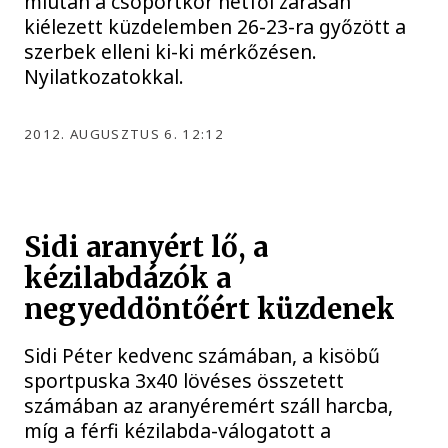
miután a csoportkör hétfői zárásán
kiélezett küzdelemben 26-23-ra győzött a
szerbek elleni ki-ki mérkőzésen.
Nyilatkozatokkal.
2012. AUGUSZTUS 6. 12:12
Sidi aranyért lő, a
kézilabdázók a
negyeddöntőért küzdenek
Sidi Péter kedvenc számában, a kisöbű
sportpuska 3x40 lövéses összetett
számában az aranyéremért száll harcba,
míg a férfi kézilabda-válogatott a