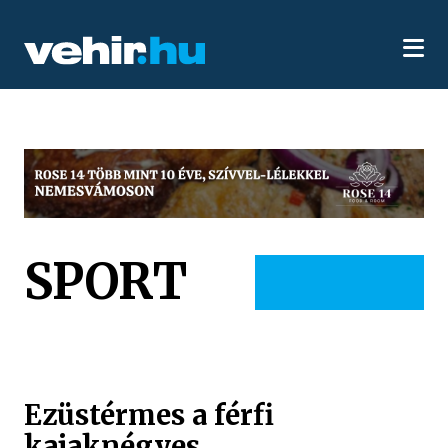
SPORT
Ezüstérmes a férfi
kajaknégyes