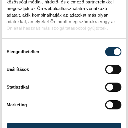
közösségi média-, hirdető- és elemező partnereinkkel
megosztjuk az Ön weboldalhasználatra vonatkozó
adatait, akik kombinálhatják az adatokat más olyan
Meglepték az elemzőket
adatokkal, amelyeket Ön adott meg számukra vagy az
a júliusi inflációs adatok
Ön által használt más szolgáltatásokból gyűjtöttek.
Hatalmas meglepetésként értékelték
Hozzájárulás kiválasztása
az elemzők a júliusi, 1,2 százalékos
Elengedhetetlen
inflációs adatot.
Beállítások
Sorra kerülnek elő
világháborús leletek az
Statisztikai
alacsony Dunából
Marketing
A folyó rekordalacsony vízállása miatt
egy csaknem komplett, II.
világháborús német DKW NZ 350-1
motorkerékpárbukkant elő a