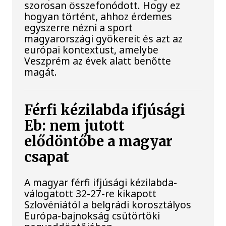
szorosan összefonódott. Hogy ez
hogyan történt, ahhoz érdemes
egyszerre nézni a sport
magyarországi gyökereit és azt az
európai kontextust, amelybe
Veszprém az évek alatt benőtte
magát.
Férfi kézilabda ifjúsági
Eb: nem jutott
elődöntőbe a magyar
csapat
A magyar férfi ifjúsági kézilabda-
válogatott 32-27-re kikapott
Szlovéniától a belgrádi korosztályos
Európa-bajnokság csütörtöki