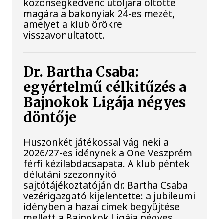
közönségkedvenc utoljára öltötte
magára a bakonyiak 24-es mezét,
amelyet a klub örökre
visszavonultatott.
Dr. Bartha Csaba:
egyértelmű célkitűzés a
Bajnokok Ligája négyes
döntője
Huszonkét játékossal vág neki a
2026/27-es idénynek a One Veszprém
férfi kézilabdacsapata. A klub péntek
délutáni szezonnyitó
sajtótájékoztatóján dr. Bartha Csaba
vezérigazgató kijelentette: a jubileumi
idényben a hazai címek begyűjtése
mellett a Bajnokok Ligája négyes