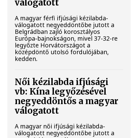
válogatott
A magyar férfi ifjúsági kézilabda-
válogatott negyeddöntőbe jutott a
Belgrádban zajló korosztályos
Európa-bajnokságon, mivel 37-32-re
legyőzte Horvátországot a
középdöntő utolsó fordulójában,
kedden.
Női kézilabda ifjúsági
vb: Kína legyőzésével
negyeddöntős a magyar
válogatott
A magyar női ifjúsági kézilabda-
válogatott negyeddöntőbe jutott a