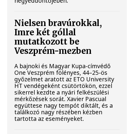
negyeddöntőjében.
Nielsen bravúrokkal,
Imre két góllal
mutatkozott be
Veszprém-mezben
A bajnoki és Magyar Kupa-címvédő
One Veszprém fölényes, 44–25-ös
győzelmet aratott az ETO University
HT vendégeként csütörtökön, ezzel
sikerrel kezdte a nyári felkészülési
mérkőzések sorát. Xavier Pascual
együttese nagy tempót diktált, és a
találkozó nagy részében kézben
tartotta az eseményeket.