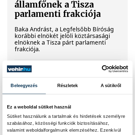
államfőnek a Tisza
parlamenti frakciója
Baka Andrást, a Legfelsőbb Bíróság
korábbi elnökét jelöli köztársasági
elnöknek a Tisza párt parlamenti
frakciója.
Egy furcsa halkonzerv
lett az Év Strandétele -
Beleegyezés
Részletek
A sütikről
mutatjuk!
A Balatoni Kör idén tizenkettedik
Ez a weboldal sütiket használ
alkalommal hirdette meg az év
Sütiket használunk a tartalmak és hirdetések személyre
strandétele versenyt, amelyre minden
szabásához, közösségi funkciók biztosításához,
eddiginél több, 22 vendéglátóhely 44
valamint weboldalforgalmunk elemzéséhez. Ezenkívül
étellel indult. Egy fonyódi hely nyert...