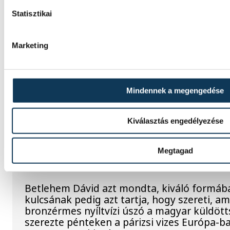
Statisztikai
Dr. Bartha Csaba: egyértelmű
Bajnokok Ligája négyes dön
Marketing
Huszonkét játékossal vág neki a 2026/27-e
Veszprém férfi kézilabdacsapata. A klub pé
szezonnyitó sajtótájékoztatóján dr. Bartha
Mindennek a megengedése
kijelentette: a jubileumi idényben a hazai 
mellett a Bajnokok Ligája négyes döntőjébe
célkitűzés.
Kiválasztás engedélyezése
Megtagad
Betlehem Dávid: szeretem, a
Betlehem Dávid azt mondta, kiváló formába
kulcsának pedig azt tartja, hogy szereti, ami
bronzérmes nyíltvízi úszó a magyar küldöt
szerezte pénteken a párizsi vizes Európa-b