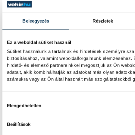
Vizes Eb: bronzérmes a magy
váltó
Beleegyezés
Részletek
A Fábián Bettina, Mihályvári-Farkas Viktória
Betlehem Dávid összetételű magyar csapat
szombaton a nyíltvízi úszók váltóversenyéb
Ez a weboldal sütiket használ
Sütiket használunk a tartalmak és hirdetések személyre sz
biztosításához, valamint weboldalforgalmunk elemzéséhez. 
A gólok mellett a könnyek i
hirdető- és elemező partnereinkkel megosztjuk az Ön webol
Gasper Marguc elköszönt V
adatait, akik kombinálhatják az adatokat más olyan adatokk
számukra vagy az Ön által használt más szolgáltatásokból g
Érzelmekben és gólokban gazdag gálamérkő
veszprémi közönség péntek este. A One Ve
hazai mérkőzésén fölényesen nyert a szlovén
Hozzájárulás kiválasztása
azonban Gasper Marguc búcsúja miatt mar
Elengedhetetlen
emlékezetes. A szlovén közönségkedvenc ut
a bakonyiak 24-es mezét, amelyet a klub ö
Beállítások
visszavonultatott.