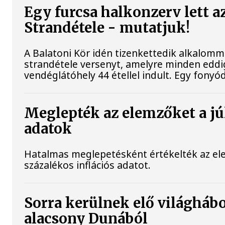
Egy furcsa halkonzerv lett a
Strandétele - mutatjuk!
A Balatoni Kör idén tizenkettedik alkalomm
strandétele versenyt, amelyre minden eddig
vendéglátóhely 44 étellel indult. Egy fonyódi
Meglepték az elemzőket a júl
adatok
Hatalmas meglepetésként értékelték az elem
százalékos inflációs adatot.
Sorra kerülnek elő világhábo
alacsony Dunából