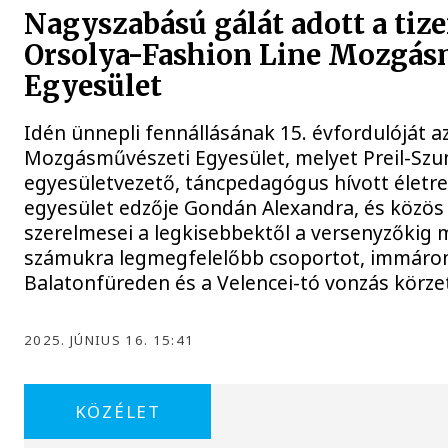
Nagyszabású gálát adott a tiz
Orsolya-Fashion Line Mozgás
Egyesület
Idén ünnepli fennállásának 15. évfordulóját a
Mozgásművészeti Egyesület, melyet Preil-Szu
egyesületvezető, táncpedagógus hívott életr
egyesület edzője Gondán Alexandra, és közös
szerelmesei a legkisebbektől a versenyzőkig 
számukra legmegfelelőbb csoportot, immáro
Balatonfüreden és a Velencei-tó vonzás körze
2025. JÚNIUS 16. 15:41
KÖZÉLET