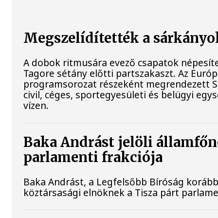
Megszelídítették a sárkányo
A dobok ritmusára evező csapatok népesít
Tagore sétány előtti partszakaszt. Az Euró
programsorozat részeként megrendezett 
civil, céges, sportegyesületi és belügyi eg
vízen.
Baka Andrást jelöli államfőn
parlamenti frakciója
Baka Andrást, a Legfelsőbb Bíróság korábbi 
köztársasági elnöknek a Tisza párt parlamen