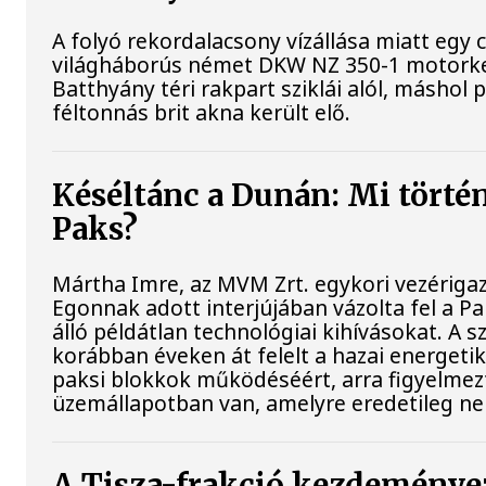
A folyó rekordalacsony vízállása miatt egy 
világháborús német DKW NZ 350-1 motorke
Batthyány téri rakpart sziklái alól, máshol 
féltonnás brit akna került elő.
Késéltánc a Dunán: Mi történi
Paks?
Mártha Imre, az MVM Zrt. egykori vezériga
Egonnak adott interjújában vázolta fel a P
álló példátlan technológiai kihívásokat. A s
korábban éveken át felelt a hazai energetik
paksi blokkok működéséért, arra figyelmez
üzemállapotban van, amelyre eredetileg ne
A Tisza-frakció kezdeményez