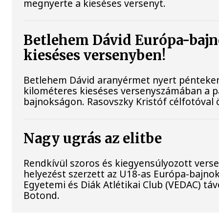
megnyerte a kieséses versenyt.
Betlehem Dávid Európa-bajn
kieséses versenyben!
Betlehem Dávid aranyérmet nyert pénteken a
kilométeres kieséses versenyszámában a pá
bajnokságon. Rasovszky Kristóf célfotóval ö
Nagy ugrás az elitbe
Rendkívül szoros és kiegyensúlyozott vers
helyezést szerzett az U18-as Európa-bajn
Egyetemi és Diák Atlétikai Club (VEDAC) tá
Botond.