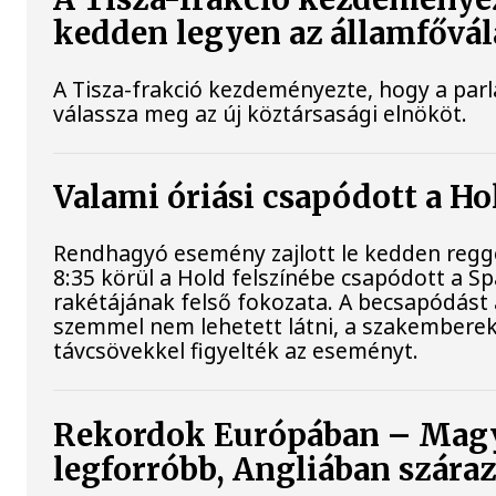
kedden legyen az államfővál
A Tisza-frakció kezdeményezte, hogy a par
válassza meg az új köztársasági elnököt.
Valami óriási csapódott a H
Rendhagyó esemény zajlott le kedden regge
8:35 körül a Hold felszínébe csapódott a S
rakétájának felső fokozata. A becsapódást 
szemmel nem lehetett látni, a szakembere
távcsövekkel figyelték az eseményt.
Rekordok Európában – Magy
legforróbb, Angliában szára