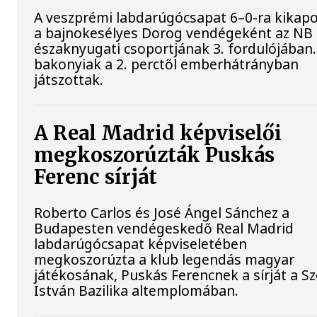
A veszprémi labdarúgócsapat 6–0-ra kikapo
a bajnokesélyes Dorog vendégeként az NB 
északnyugati csoportjának 3. fordulójában.
bakonyiak a 2. perctől emberhátrányban
játszottak.
A Real Madrid képviselői
megkoszorúzták Puskás
Ferenc sírját
Roberto Carlos és José Ángel Sánchez a
Budapesten vendégeskedő Real Madrid
labdarúgócsapat képviseletében
megkoszorúzta a klub legendás magyar
játékosának, Puskás Ferencnek a sírját a S
István Bazilika altemplomában.