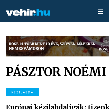
PÁSZTOR NOÉMI
KÉZILABDA
Európai kézilabdaligák: tizen