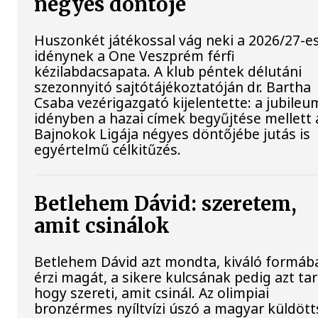
négyes döntője
Huszonkét játékossal vág neki a 2026/27-e
idénynek a One Veszprém férfi
kézilabdacsapata. A klub péntek délutáni
szezonnyitó sajtótájékoztatóján dr. Bartha
Csaba vezérigazgató kijelentette: a jubileu
idényben a hazai címek begyűjtése mellett 
Bajnokok Ligája négyes döntőjébe jutás is
egyértelmű célkitűzés.
Betlehem Dávid: szeretem,
amit csinálok
Betlehem Dávid azt mondta, kiváló formáb
érzi magát, a sikere kulcsának pedig azt tar
hogy szereti, amit csinál. Az olimpiai
bronzérmes nyíltvízi úszó a magyar küldöt