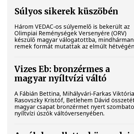
Súlyos sikerek küszöbén
Három VEDAC-os súlyemelő is bekerült az
Olimpiai Reménységek Versenyére (ORV)
készülő magyar válogatottba, mindhárman
remek formát mutattak az elmúlt hétvégén
Vizes Eb: bronzérmes a
magyar nyíltvízi váltó
A Fábián Bettina, Mihályvári-Farkas Viktória
Rasovszky Kristóf, Betlehem Dávid összeté
magyar csapat bronzérmet nyert szombato
nyíltvízi úszók váltóversenyében.