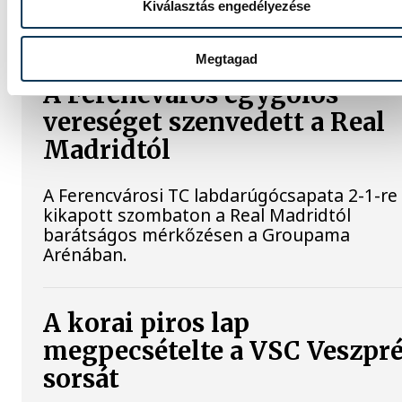
Kiválasztás engedélyezése
Megtagad
A Ferencváros egygólos
vereséget szenvedett a Real
Madridtól
A Ferencvárosi TC labdarúgócsapata 2-1-re
kikapott szombaton a Real Madridtól
barátságos mérkőzésen a Groupama
Arénában.
A korai piros lap
megpecsételte a VSC Veszpr
sorsát