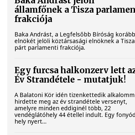
Baka Andrást jelöli
államfőnek a Tisza parlamen
frakciója
Baka Andrást, a Legfelsőbb Bíróság korább
elnökét jelöli köztársasági elnöknek a Tisza
párt parlamenti frakciója.
Egy furcsa halkonzerv lett a
Év Strandétele - mutatjuk!
A Balatoni Kör idén tizenkettedik alkalomm
hirdette meg az év strandétele versenyt,
amelyre minden eddiginél több, 22
vendéglátóhely 44 étellel indult. Egy fonyód
hely nyert...