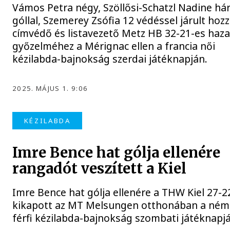
Vámos Petra négy, Szöllősi-Schatzl Nadine h
góllal, Szemerey Zsófia 12 védéssel járult hozz
címvédő és listavezető Metz HB 32-21-es haza
győzelméhez a Mérignac ellen a francia női
kézilabda-bajnokság szerdai játéknapján.
2025. MÁJUS 1. 9:06
KÉZILABDA
Imre Bence hat gólja ellenére
rangadót veszített a Kiel
Imre Bence hat gólja ellenére a THW Kiel 27-2
kikapott az MT Melsungen otthonában a ném
férfi kézilabda-bajnokság szombati játéknapj