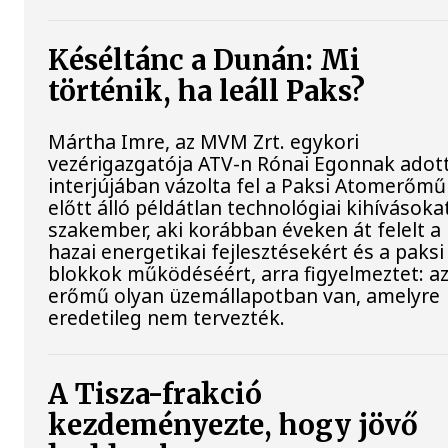
Késéltánc a Dunán: Mi
történik, ha leáll Paks?
Mártha Imre, az MVM Zrt. egykori
vezérigazgatója ATV-n Rónai Egonnak adot
interjújában vázolta fel a Paksi Atomerőmű
előtt álló példátlan technológiai kihívásokat
szakember, aki korábban éveken át felelt a
hazai energetikai fejlesztésekért és a paksi
blokkok működéséért, arra figyelmeztet: a
erőmű olyan üzemállapotban van, amelyre
eredetileg nem tervezték.
A Tisza-frakció
kezdeményezte, hogy jövő