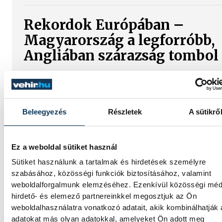
Rekordok Európában –
Magyarország a legforróbb,
Angliában szárazság tombol
Rá sem ismerünk Európára, kontinensszert
rekordokat dönt a hőség. Magyarország a
legforróbb országok közé került, miközben
Egyesült Királyságban olyan száraz júliust
Beleegyezés
Részletek
A sütikrő
mértek, amilyenre 155 éve nem volt példa.
Ez a weboldal sütiket használ
A múltban és ma is rossz hír
Sütiket használunk a tartalmak és hirdetések személyre
hoz a dunai Ínség-szikla
szabásához, közösségi funkciók biztosításához, valamint
weboldalforgalmunk elemzéséhez. Ezenkívül közösségi méd
hirdető- és elemező partnereinkkel megosztjuk az Ön
Újra kilátszik a Dunából az aszály hírnöke!
weboldalhasználatra vonatkozó adatait, akik kombinálhatják
Régen a felbukkanása egyet jelentett az
adatokat más olyan adatokkal, amelyeket Ön adott meg