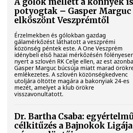
A gólok mellett a könnyek i
potyogtak – Gasper Marguc
elköszönt Veszprémtől
Érzelmekben és gólokban gazdag
gálamérkőzést láthatott a veszprémi
közönség péntek este. A One Veszprém
idénybeli első hazai mérkőzésén fölényese
nyert a szlovén RK Celje ellen, az est azonb
Gasper Marguc búcsúja miatt marad örökr
emlékezetes. A szlovén közönségkedvenc
utoljára öltötte magára a bakonyiak 24-es
mezét, amelyet a klub örökre
visszavonultatott.
Dr. Bartha Csaba: egyértelm
célkitűzés a Bajnokok Ligája