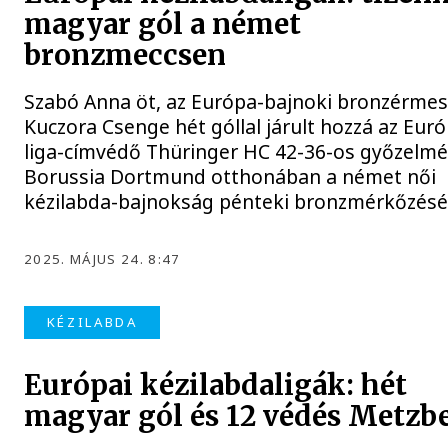
magyar gól a német
bronzmeccsen
Szabó Anna öt, az Európa-bajnoki bronzérme
Kuczora Csenge hét góllal járult hozzá az Eur
liga-címvédő Thüringer HC 42-36-os győzelmé
Borussia Dortmund otthonában a német női
kézilabda-bajnokság pénteki bronzmérkőzésé
2025. MÁJUS 24. 8:47
KÉZILABDA
Európai kézilabdaligák: hét
magyar gól és 12 védés Metzb