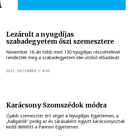
M
Lezárult a nyugdíjas
szabadegyetem őszi szemesztere
November 16-án több mint 130 nyugdíjas részvételével
rendezték meg a szabadegyetem idei utolsó előadását.
2022. DECEMBER 3. 4:00
Karácsony Szomszédok módra
Újabb szemeszter ért véget a Nyugdíjas Egyetemen, a
„hallgatók” pedig az év zárásaként együtt karácsonyoztak
kedd délelőtt a Pannon Egyetemen.