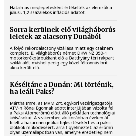
Hatalmas meglepetésként értékelték az elemzők a
júliusi, 1,2 százalékos inflációs adatot.
Sorra kerülnek elő világháborús
leletek az alacsony Dunából
A folyó rekordalacsony vízállása miatt egy csaknem
komplett, II. világháborús német DKW NZ 350-1
motorkerékpárbukkant elő a Batthyány téri rakpart
sziklái alól, máshol pedig egy közel féltonnás brit
akna került elő.
Késéltánc a Dunán: Mi történik,
ha leáll Paks?
Mártha Imre, az MVM Zrt. egykori vezérigazgatója
ATV-n Rónai Egonnak adott interjújában vázolta fel
a Paksi Atomerőmű előtt álló példátlan technológiai
kihívásokat. A szakember, aki korábban éveken át
felelt a hazai energetikai fejlesztésekért és a paksi
blokkok működéséért, arra figyelmeztet: az erőmű
olyan üzemállapotban van, amelyre eredetileg nem