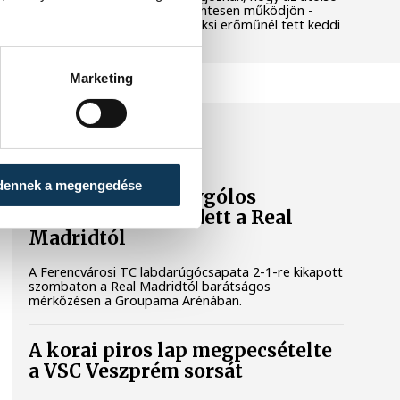
még termelő turbina hibamentesen működjön -
közölte a miniszterelnök a paksi erőműnél tett keddi
látogatása során.
Marketing
SPORT
dennek a megengedése
A Ferencváros egygólos
vereséget szenvedett a Real
Madridtól
A Ferencvárosi TC labdarúgócsapata 2-1-re kikapott
szombaton a Real Madridtól barátságos
mérkőzésen a Groupama Arénában.
A korai piros lap megpecsételte
a VSC Veszprém sorsát