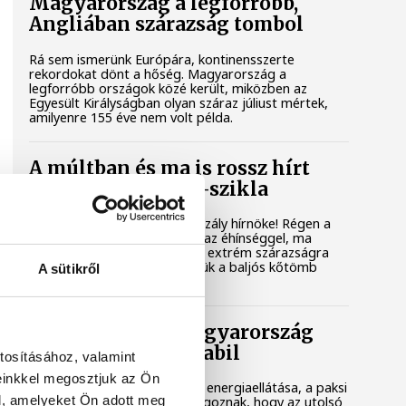
Magyarország a legforróbb,
Angliában szárazság tombol
Rá sem ismerünk Európára, kontinensszerte
rekordokat dönt a hőség. Magyarország a
legforróbb országok közé került, miközben az
Egyesült Királyságban olyan száraz júliust mértek,
amilyenre 155 éve nem volt példa.
A múltban és ma is rossz hírt
hoz a dunai Ínség-szikla
Újra kilátszik a Dunából az aszály hírnöke! Régen a
felbukkanása egyet jelentett az éhínséggel, ma
pedig a klímaváltozás okozta extrém szárazságra
hívja fel a figyelmet. Elmeséljük a baljós kőtömb
A sütikről
történetét.
Magyar Péter: Magyarország
energiaellátása stabil
tosításához, valamint
einkkel megosztjuk az Ön
Jelenleg stabil Magyarország energiaellátása, a paksi
l, amelyeket Ön adott meg
erőmű munkatársai azon dolgoznak, hogy az utolsó