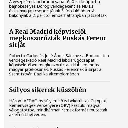
A veszprémi labdarúgócsapat 6–0-ra kikapott a
bajnokesélyes Dorog vendégeként az NB III
északnyugati csoportjának 3. fordulójában. A
bakonyiak a 2. perctől emberhátrányban játszottak.
A Real Madrid képviselői
megkoszorúzták Puskás Ferenc
sírját
Roberto Carlos és José Ángel Sánchez a Budapesten
vendégeskedő Real Madrid labdarúgócsapat
képviseletében megkoszorúzta a klub legendás
magyar játékosának, Puskás Ferencnek a sírját a
Szent István Bazilika altemplomában.
Súlyos sikerek küszöbén
Három VEDAC-os súlyemelő is bekerült az Olimpiai
Reménységek Versenyére (ORV) készülő magyar
válogatottba, mindhárman remek formát mutattak
az elmúlt hétvégén.