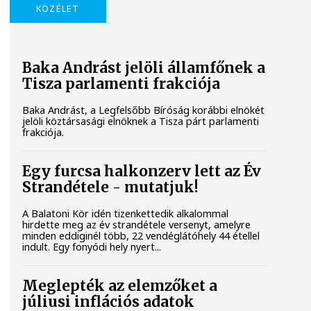
KÖZÉLET
Baka Andrást jelöli államfőnek a
Tisza parlamenti frakciója
Baka Andrást, a Legfelsőbb Bíróság korábbi elnökét
jelöli köztársasági elnöknek a Tisza párt parlamenti
frakciója.
Egy furcsa halkonzerv lett az Év
Strandétele - mutatjuk!
A Balatoni Kör idén tizenkettedik alkalommal
hirdette meg az év strandétele versenyt, amelyre
minden eddiginél több, 22 vendéglátóhely 44 étellel
indult. Egy fonyódi hely nyert...
Meglepték az elemzőket a
júliusi inflációs adatok