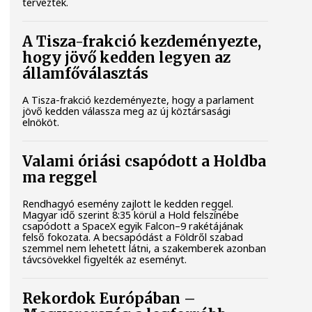
tervezték.
A Tisza-frakció kezdeményezte,
hogy jövő kedden legyen az
államfőválasztás
A Tisza-frakció kezdeményezte, hogy a parlament
jövő kedden válassza meg az új köztársasági
elnököt.
Valami óriási csapódott a Holdba
ma reggel
Rendhagyó esemény zajlott le kedden reggel.
Magyar idő szerint 8:35 körül a Hold felszínébe
csapódott a SpaceX egyik Falcon–9 rakétájának
felső fokozata. A becsapódást a Földről szabad
szemmel nem lehetett látni, a szakemberek azonban
távcsövekkel figyelték az eseményt.
Rekordok Európában –