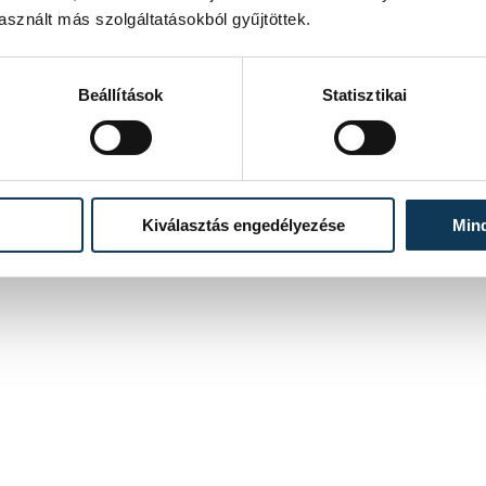
sznált más szolgáltatásokból gyűjtöttek.
Beállítások
Statisztikai
Kiválasztás engedélyezése
Min