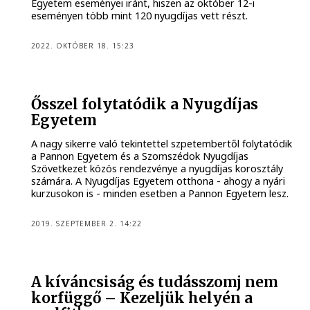
Egyetem eseményei iránt, hiszen az október 12-i
eseményen több mint 120 nyugdíjas vett részt.
2022. OKTÓBER 18. 15:23
Ősszel folytatódik a Nyugdíjas
Egyetem
A nagy sikerre való tekintettel szpetembertől folytatódik
a Pannon Egyetem és a Szomszédok Nyugdíjas
Szövetkezet közös rendezvénye a nyugdíjas korosztály
számára. A Nyugdíjas Egyetem otthona - ahogy a nyári
kurzusokon is - minden esetben a Pannon Egyetem lesz.
2019. SZEPTEMBER 2. 14:22
A kíváncsiság és tudásszomj nem
korfüggő – Kezeljük helyén a