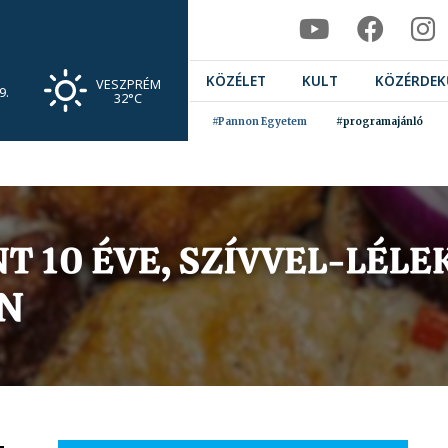
KÖZÉLET
KULT
KÖZÉRDEK
VESZPRÉM
9.
32°C
#Pannon Egyetem
#programajánló