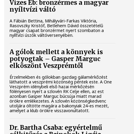
Vizes Eb: bronzérmes a magyar
nyíltvízi váltó
A Fábián Bettina, Mihályvári-Farkas Viktória,
Rasovszky Kristóf, Betlehem Dávid összetételű
magyar csapat bronzérmet nyert szombaton a
nyíltvízi úszók váltóversenyében.
A gólok mellett a könnyek is
potyogtak – Gasper Marguc
elköszönt Veszprémtől
Érzelmekben és gólokban gazdag gálamérkőzést
láthatott a veszprémi közönség péntek este. A One
Veszprém idénybeli első hazai mérkőzésén
fölényesen nyert a szlovén RK Celje ellen, az est
azonban Gasper Marguc búcsúja miatt marad
örökre emlékezetes. A szlovén közönségkedvenc
utoljára öltötte magára a bakonyiak 24-es mezét,
amelyet a klub örökre visszavonultatott.
Dr. Bartha Csaba: egyértelmű