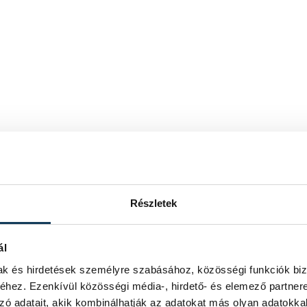
Részletek
ál
mak és hirdetések személyre szabásához, közösségi funkciók biz
hez. Ezenkívül közösségi média-, hirdető- és elemező partner
zó adatait, akik kombinálhatják az adatokat más olyan adatokka