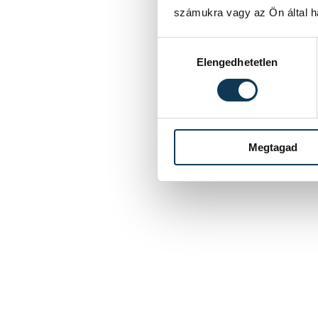
számukra vagy az Ön által ha
Hozzájárulás kiválasztása
Elengedhetetlen
Megtagad