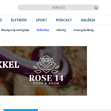
Ű
ÉLETMÓD
SPORT
PODCAST
GALÉRIA
#Európa Sportrégiója
#kék fény
#hőség
#energiaválság