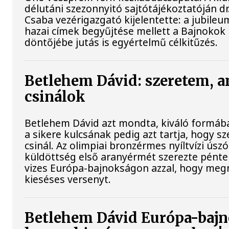
délutáni szezonnyitó sajtótájékoztatóján dr
Csaba vezérigazgató kijelentette: a jubileu
hazai címek begyűjtése mellett a Bajnokok
döntőjébe jutás is egyértelmű célkitűzés.
Betlehem Dávid: szeretem, a
csinálok
Betlehem Dávid azt mondta, kiváló formába
a sikere kulcsának pedig azt tartja, hogy sz
csinál. Az olimpiai bronzérmes nyíltvízi úsz
küldöttség első aranyérmét szerezte péntek
vizes Európa-bajnokságon azzal, hogy meg
kieséses versenyt.
Betlehem Dávid Európa-bajn