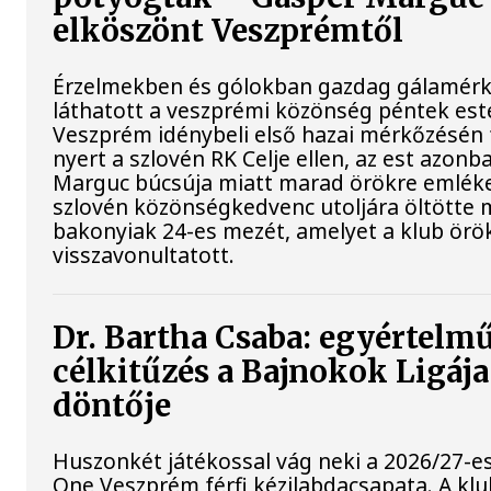
elköszönt Veszprémtől
Érzelmekben és gólokban gazdag gálamérk
láthatott a veszprémi közönség péntek est
Veszprém idénybeli első hazai mérkőzésén
nyert a szlovén RK Celje ellen, az est azon
Marguc búcsúja miatt marad örökre emléke
szlovén közönségkedvenc utoljára öltötte 
bakonyiak 24-es mezét, amelyet a klub örö
visszavonultatott.
Dr. Bartha Csaba: egyértelm
célkitűzés a Bajnokok Ligáj
döntője
Huszonkét játékossal vág neki a 2026/27-e
One Veszprém férfi kézilabdacsapata. A kl