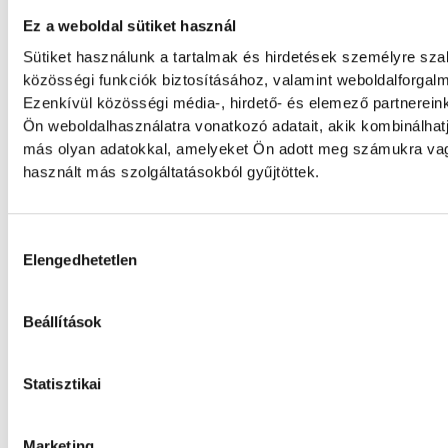
Veszprém sorsát
Ez a weboldal sütiket használ
A veszprémi labdarúgócsapat 6–0-ra kikapo
Sütiket használunk a tartalmak és hirdetések személyre sz
bajnokesélyes Dorog vendégeként az NB II
közösségi funkciók biztosításához, valamint weboldalforga
csoportjának 3. fordulójában. A bakonyiak a
Ezenkívül közösségi média-, hirdető- és elemező partnerein
emberhátrányban játszottak.
Ön weboldalhasználatra vonatkozó adatait, akik kombinálhat
más olyan adatokkal, amelyeket Ön adott meg számukra vag
használt más szolgáltatásokból gyűjtöttek.
A Real Madrid képviselői
megkoszorúzták Puskás Fere
Hozzájárulás kiválasztása
Elengedhetetlen
Roberto Carlos és José Ángel Sánchez a B
vendégeskedő Real Madrid labdarúgócsap
képviseletében megkoszorúzta a klub leg
Beállítások
játékosának, Puskás Ferencnek a sírját a Sz
Bazilika altemplomában.
Statisztikai
Súlyos sikerek küszöbén
Marketing