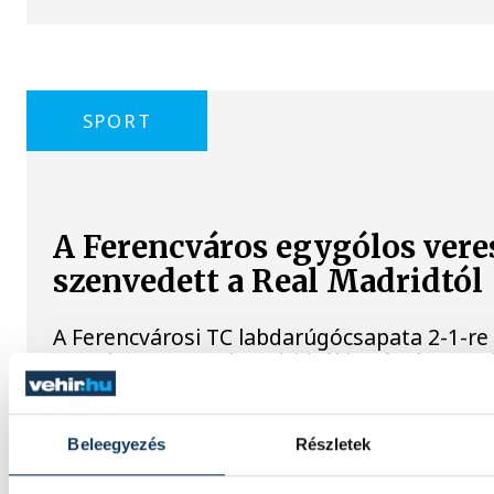
SPORT
A Ferencváros egygólos vere
szenvedett a Real Madridtól
A Ferencvárosi TC labdarúgócsapata 2-1-re
szombaton a Real Madridtól barátságos m
Groupama Arénában.
Beleegyezés
Részletek
A korai piros lap megpecséte