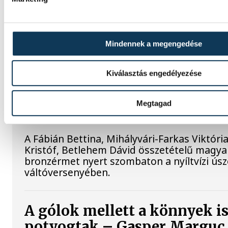
Három VEDAC-os súlyemelő is bekerült az O
Reménységek Versenyére (ORV) készülő m
Mindennek a megengedése
válogatottba, mindhárman remek formát m
elmúlt hétvégén.
Kiválasztás engedélyezése
Vizes Eb: bronzérmes a mag
Megtagad
nyíltvízi váltó
A Fábián Bettina, Mihályvári-Farkas Viktóri
Kristóf, Betlehem Dávid összetételű magya
bronzérmet nyert szombaton a nyíltvízi ús
váltóversenyében.
A gólok mellett a könnyek i
potyogtak – Gasper Marguc