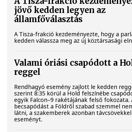
A Tisza-frakció kezdeménye
jövő kedden legyen az
államfőválasztás
A Tisza-frakció kezdeményezte, hogy a par
kedden válassza meg az új köztársasági el
Valami óriási csapódott a H
reggel
Rendhagyó esemény zajlott le kedden regg
szerint 8:35 körül a Hold felszínébe csapód
egyik Falcon–9 rakétájának felső fokozata. 
becsapódást a Földről szabad szemmel nem
látni, a szakemberek azonban távcsövekkel 
eseményt.