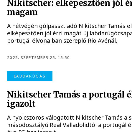
Nikitscher: elképesztően jól 
magam
A hétvégén gólpasszt adó Nikitscher Tamás e
elképesztően jól érzi magát új labdarúgócsapa
portugál élvonalban szereplő Rio Avénál.
2025. SZEPTEMBER 25. 15:50
LABDARÚGÁS
Nikitscher Tamás a portugál é
igazolt
A nyolcszoros válogatott Nikitscher Tamás a 
másodosztályú Real Valladolidtól a portugál él