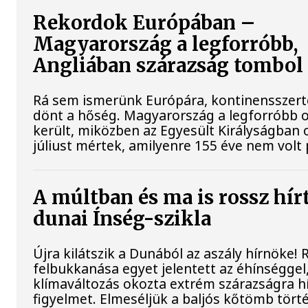
Rekordok Európában –
Magyarország a legforróbb,
Angliában szárazság tombol
Rá sem ismerünk Európára, kontinensszert
dönt a hőség. Magyarország a legforróbb 
került, miközben az Egyesült Királyságban 
júliust mértek, amilyenre 155 éve nem volt
A múltban és ma is rossz hír
dunai Ínség-szikla
Újra kilátszik a Dunából az aszály hírnöke!
felbukkanása egyet jelentett az éhínséggel
klímaváltozás okozta extrém szárazságra hív
figyelmet. Elmeséljük a baljós kőtömb tört