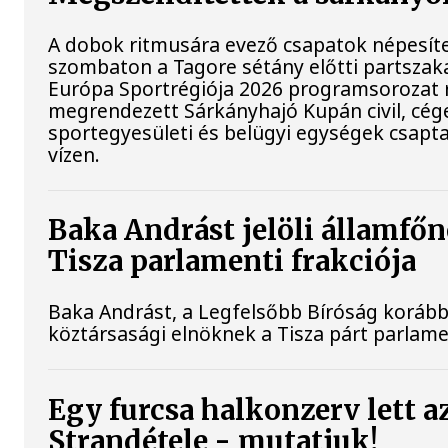
A dobok ritmusára evező csapatok népesít
szombaton a Tagore sétány előtti partszaka
Európa Sportrégiója 2026 programsorozat 
megrendezett Sárkányhajó Kupán civil, cég
sportegyesületi és belügyi egységek csapt
vízen.
Baka Andrást jelöli államfőn
Tisza parlamenti frakciója
Baka Andrást, a Legfelsőbb Bíróság korábbi 
köztársasági elnöknek a Tisza párt parlamen
Egy furcsa halkonzerv lett a
Strandétele - mutatjuk!