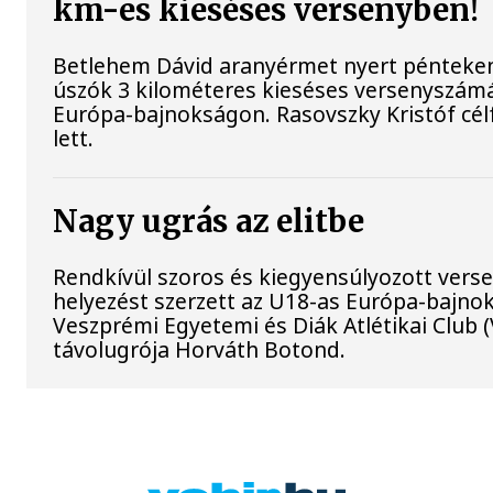
km-es kieséses versenyben!
Betlehem Dávid aranyérmet nyert pénteken 
úszók 3 kilométeres kieséses versenyszámá
Európa-bajnokságon. Rasovszky Kristóf cél
lett.
Nagy ugrás az elitbe
Rendkívül szoros és kiegyensúlyozott vers
helyezést szerzett az U18-as Európa-bajno
Veszprémi Egyetemi és Diák Atlétikai Club 
távolugrója Horváth Botond.