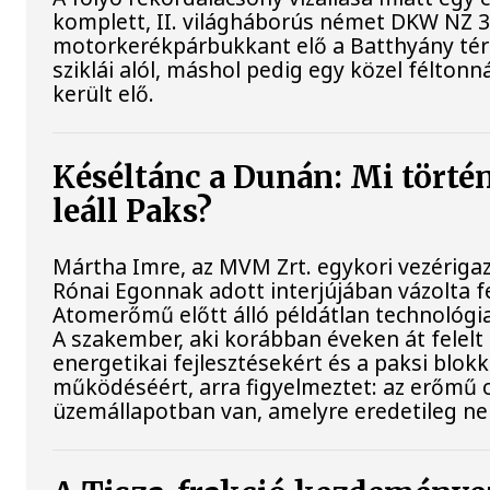
komplett, II. világháborús német DKW NZ 
motorkerékpárbukkant elő a Batthyány tér
sziklái alól, máshol pedig egy közel féltonn
került elő.
Késéltánc a Dunán: Mi történ
leáll Paks?
Mártha Imre, az MVM Zrt. egykori vezériga
Rónai Egonnak adott interjújában vázolta fe
Atomerőmű előtt álló példátlan technológia
A szakember, aki korábban éveken át felelt 
energetikai fejlesztésekért és a paksi blok
működéséért, arra figyelmeztet: az erőmű 
üzemállapotban van, amelyre eredetileg ne