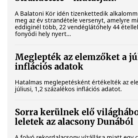
A Balatoni Kör idén tizenkettedik alkalomm
meg az év strandétele versenyt, amelyre m
eddiginél több, 22 vendéglátóhely 44 étellel
fonyódi hely nyert...
Meglepték az elemzőket a jú
inflációs adatok
Hatalmas meglepetésként értékelték az el
júliusi, 1,2 százalékos inflációs adatot.
Sorra kerülnek elő világháb
leletek az alacsony Dunából
A folyó rekordalacsony vízállása miatt egy