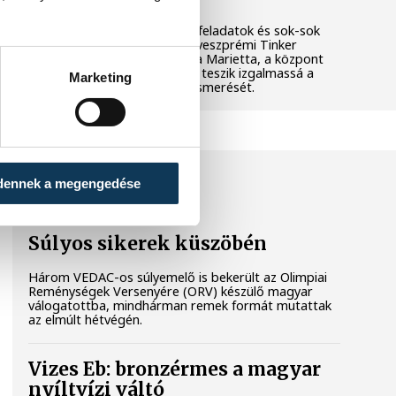
Látványos kísérletek, kreatív feladatok és sok-sok
élmény várja a gyerekeket a veszprémi Tinker
Labsben. Videónkban Balassa Marietta, a központ
vezetője mutatja be, hogyan teszik izgalmassá a
Marketing
természettudományok megismerését.
SPORT
dennek a megengedése
Súlyos sikerek küszöbén
Három VEDAC-os súlyemelő is bekerült az Olimpiai
Reménységek Versenyére (ORV) készülő magyar
válogatottba, mindhárman remek formát mutattak
az elmúlt hétvégén.
Vizes Eb: bronzérmes a magyar
nyíltvízi váltó