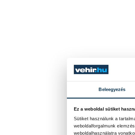
Beleegyezés
Ez a weboldal sütiket haszn
Sütiket használunk a tartal
weboldalforgalmunk elemzésé
weboldalhasználatra vonatko