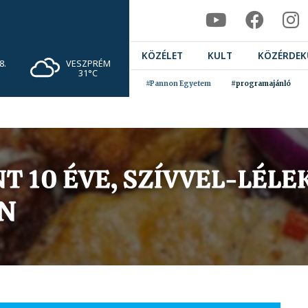
KÖZÉLET
KULT
KÖZÉRDEK
VESZPRÉM
8.
31°C
#Pannon Egyetem
#programajánló