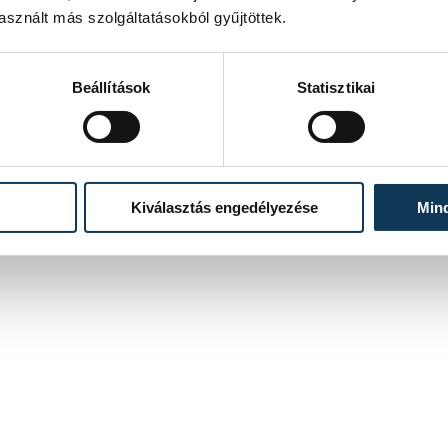
sznált más szolgáltatásokból gyűjtöttek.
Beállítások
Statisztikai
Kiválasztás engedélyezése
Min