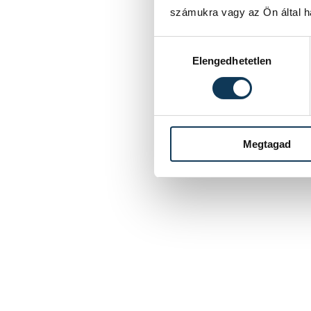
számukra vagy az Ön által ha
Hozzájárulás kiválasztása
Elengedhetetlen
Megtagad