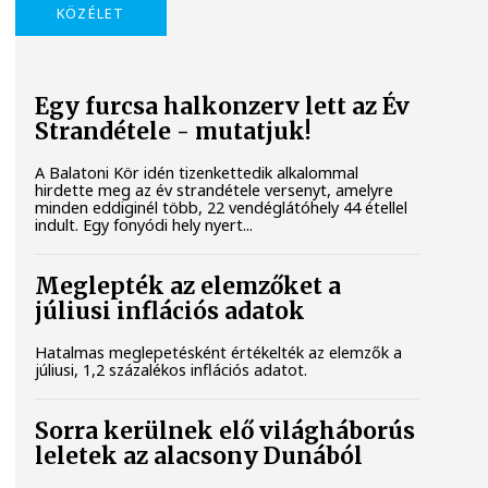
KÖZÉLET
Egy furcsa halkonzerv lett az Év
Strandétele - mutatjuk!
A Balatoni Kör idén tizenkettedik alkalommal
hirdette meg az év strandétele versenyt, amelyre
minden eddiginél több, 22 vendéglátóhely 44 étellel
indult. Egy fonyódi hely nyert...
Meglepték az elemzőket a
júliusi inflációs adatok
Hatalmas meglepetésként értékelték az elemzők a
júliusi, 1,2 százalékos inflációs adatot.
Sorra kerülnek elő világháborús
leletek az alacsony Dunából