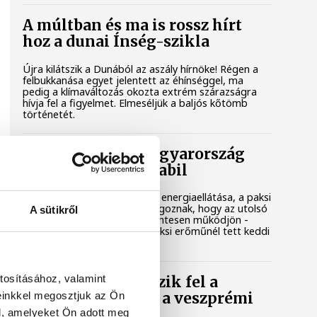
A múltban és ma is rossz hírt
hoz a dunai Ínség-szikla
Újra kilátszik a Dunából az aszály hírnöke! Régen a
felbukkanása egyet jelentett az éhínséggel, ma
pedig a klímaváltozás okozta extrém szárazságra
hívja fel a figyelmet. Elmeséljük a baljós kőtömb
történetét.
Magyar Péter: Magyarország
energiaellátása stabil
Jelenleg stabil Magyarország energiaellátása, a paksi
erőmű munkatársai azon dolgoznak, hogy az utolsó
A sütikről
még termelő turbina hibamentesen működjön -
közölte a miniszterelnök a paksi erőműnél tett keddi
látogatása során.
tosításához, valamint
Játék közben fedezik fel a
einkkel megosztjuk az Ön
tudomány világát a veszprémi
gyerekek
l, amelyeket Ön adott meg