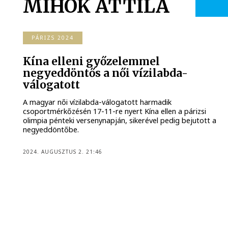
MIHÓK ATTILA
PÁRIZS 2024
Kína elleni győzelemmel
negyeddöntős a női vízilabda-
válogatott
A magyar női vízilabda-válogatott harmadik
csoportmérkőzésén 17-11-re nyert Kína ellen a párizsi
olimpia pénteki versenynapján, sikerével pedig bejutott a
negyeddöntőbe.
2024. AUGUSZTUS 2. 21:46