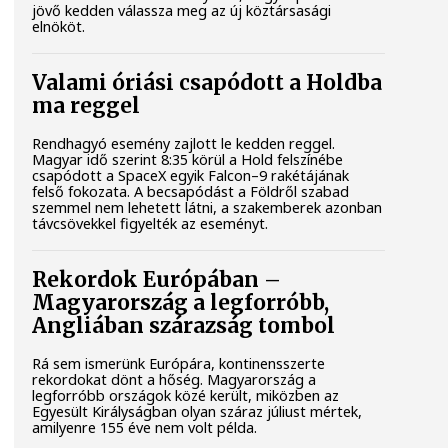
jövő kedden válassza meg az új köztársasági
elnököt.
Valami óriási csapódott a Holdba
ma reggel
Rendhagyó esemény zajlott le kedden reggel.
Magyar idő szerint 8:35 körül a Hold felszínébe
csapódott a SpaceX egyik Falcon–9 rakétájának
felső fokozata. A becsapódást a Földről szabad
szemmel nem lehetett látni, a szakemberek azonban
távcsövekkel figyelték az eseményt.
Rekordok Európában –
Magyarország a legforróbb,
Angliában szárazság tombol
Rá sem ismerünk Európára, kontinensszerte
rekordokat dönt a hőség. Magyarország a
legforróbb országok közé került, miközben az
Egyesült Királyságban olyan száraz júliust mértek,
amilyenre 155 éve nem volt példa.