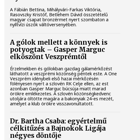
A Fábián Bettina, Mihályvári-Farkas Viktória,
Rasovszky Kristóf, Betlehem Dávid összetételű
magyar csapat bronzérmet nyert szombaton a
nyíltvízi úszók váltóversenyében.
A gólok mellett a könnyek is
potyogtak – Gasper Marguc
elköszönt Veszprémtől
Érzelmekben és gólokban gazdag gálamérkőzést
láthatott a veszprémi közönség péntek este. A One
Veszprém idénybeli első hazai mérkőzésén
fölényesen nyert a szlovén RK Celje ellen, az est
azonban Gasper Marguc búcsúja miatt marad
örökre emlékezetes. A szlovén közönségkedvenc
utoljára öltötte magára a bakonyiak 24-es mezét,
amelyet a klub örökre visszavonultatott.
Dr. Bartha Csaba: egyértelmű
célkitűzés a Bajnokok Ligája
négyes döntője