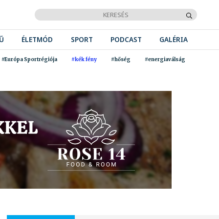
Ű
ÉLETMÓD
SPORT
PODCAST
GALÉRIA
#Európa Sportrégiója
#kék fény
#hőség
#energiaválság