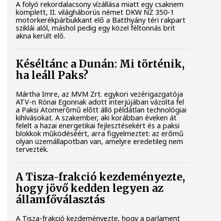
A folyó rekordalacsony vízállása miatt egy csaknem
komplett, II. világháborús német DKW NZ 350-1
motorkerékpárbukkant elő a Batthyány téri rakpart
sziklái alól, máshol pedig egy közel féltonnás brit
akna került elő.
Késéltánc a Dunán: Mi történik,
ha leáll Paks?
Mártha Imre, az MVM Zrt. egykori vezérigazgatója
ATV-n Rónai Egonnak adott interjújában vázolta fel
a Paksi Atomerőmű előtt álló példátlan technológiai
kihívásokat. A szakember, aki korábban éveken át
felelt a hazai energetikai fejlesztésekért és a paksi
blokkok működéséért, arra figyelmeztet: az erőmű
olyan üzemállapotban van, amelyre eredetileg nem
tervezték.
A Tisza-frakció kezdeményezte,
hogy jövő kedden legyen az
államfőválasztás
A Tisza-frakció kezdeményezte, hogy a parlament