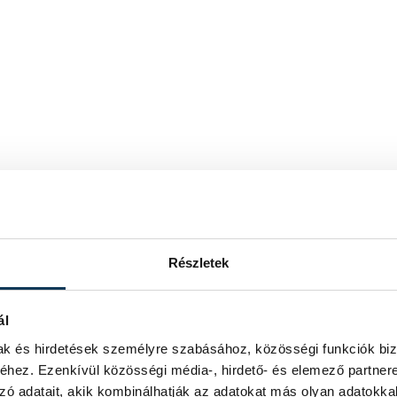
Részletek
ál
mak és hirdetések személyre szabásához, közösségi funkciók biz
hez. Ezenkívül közösségi média-, hirdető- és elemező partner
zó adatait, akik kombinálhatják az adatokat más olyan adatokka