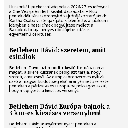
Huszonkét játékossal vág neki a 2026/27-es idénynek
a One Veszprém férfi kézilabdacsapata. A klub
péntek délutáni szezonnyitó sajtótájékoztatóján dr.
Bartha Csaba vezérigazgató kijelentette: a jubileumi
idényben a hazai címek begyűjtése mellett a
Bajnokok Ligája négyes döntőjébe jutás is
egyértelmű célkitűzés.
Betlehem Dávid: szeretem, amit
csinálok
Betlehem Dávid azt mondta, kiváló formában érzi
magát, a sikere kulcsának pedig azt tartja, hogy
szereti, amit csinál. Az olimpiai bronzérmes nyíltvízi
úszó a magyar küldöttség első aranyérmét szerezte
pénteken a párizsi vizes Európa-bajnokságon azzal,
hogy megnyerte a kieséses versenyt.
Betlehem Dávid Európa-bajnok a
3 km-es kieséses versenyben!
Betlehem Dávid aranyérmet nyert pénteken a