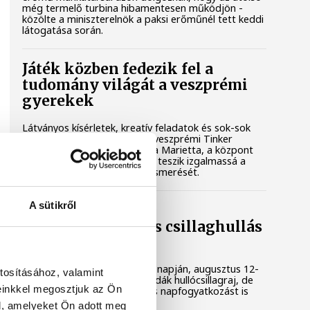
még termelő turbina hibamentesen működjön -
közölte a miniszterelnök a paksi erőműnél tett keddi
látogatása során.
Játék közben fedezik fel a
tudomány világát a veszprémi
gyerekek
Látványos kísérletek, kreatív feladatok és sok-sok
élmény várja a gyerekeket a veszprémi Tinker
Labsben. Videónkban Balassa Marietta, a központ
vezetője mutatja be, hogyan teszik izgalmassá a
természettudományok megismerését.
A sütikről
Augusztus 12-én
napfogyatkozás és csillaghullás
is vár ránk
Az év legsűrűbb csillagászati napján, augusztus 12-
tosításához, valamint
én éjjel tetőzik majd a Perseidák hullócsillagraj, de
einkkel megosztjuk az Ön
ugyanezen a napon részleges napfogyatkozást is
meg lehet majd figyelni.
l, amelyeket Ön adott meg