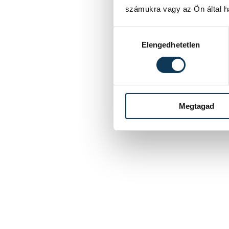
számukra vagy az Ön által ha
Hozzájárulás kiválasztása
Elengedhetetlen
Megtagad