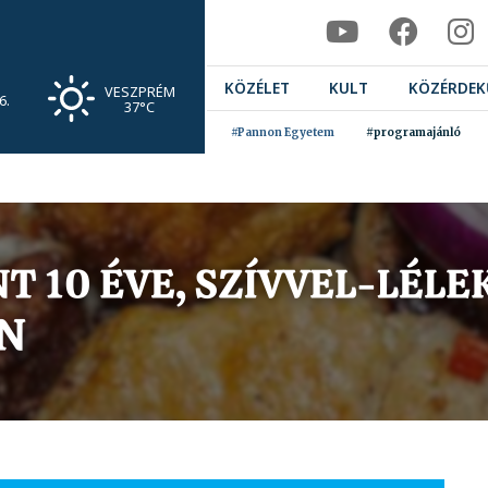
KÖZÉLET
KULT
KÖZÉRDEK
VESZPRÉM
6.
37°C
#Pannon Egyetem
#programajánló