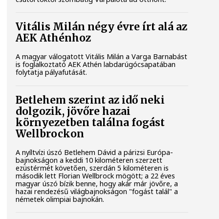
Vitális Milán négy évre írt alá az
AEK Athénhoz
A magyar válogatott Vitális Milán a Varga Barnabást
is foglalkoztató AEK Athén labdarúgócsapatában
folytatja pályafutását.
Betlehem szerint az idő neki
dolgozik, jövőre hazai
környezetben találna fogást
Wellbrockon
A nyíltvízi úszó Betlehem Dávid a párizsi Európa-
bajnokságon a keddi 10 kilométeren szerzett
ezüstérmét követően, szerdán 5 kilométeren is
második lett Florian Wellbrock mögött; a 22 éves
magyar úszó bízik benne, hogy akár már jövőre, a
hazai rendezésű világbajnokságon "fogást talál" a
németek olimpiai bajnokán.