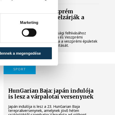
Lekapcsolják Veszprém
díszkivilágítását, elzárják a
szökőkutakat
Marketing
A kormány energiatakarékossági felhívásához
csatlakozva Veszprém városa és Veszprémi
Főegyházmegye is lekapcsolta a veszprémi épületek
és nevezetességek díszkivilágítását.
dennek a megengedése
SPORT
HunGarian Baja: japán indulója
is lesz a várpalotai versenynek
Japán indulója is lesz a 23. HunGarian Baja
terepraliversenynek, amelynek jövő héten
csütörtöktől szombatig Várpalota ad otthont.