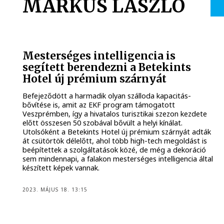
MÁRKUS LÁSZLÓ
Mesterséges intelligencia is
segített berendezni a Betekints
Hotel új prémium szárnyát
Befejeződött a harmadik olyan szálloda kapacitás-
bővítése is, amit az EKF program támogatott
Veszprémben, így a hivatalos turisztikai szezon kezdete
előtt összesen 50 szobával bővült a helyi kínálat.
Utolsóként a Betekints Hotel új prémium szárnyát adták
át csütörtök délelőtt, ahol több high-tech megoldást is
beépítettek a szolgáltatások közé, de még a dekoráció
sem mindennapi, a falakon mesterséges intelligencia által
készített képek vannak.
2023. MÁJUS 18. 13:15