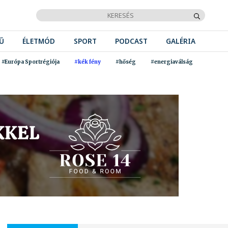
Ű
ÉLETMÓD
SPORT
PODCAST
GALÉRIA
#Európa Sportrégiója
#kék fény
#hőség
#energiaválság