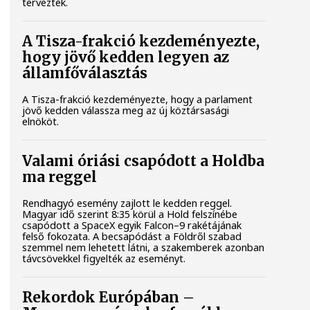
tervezték.
A Tisza-frakció kezdeményezte,
hogy jövő kedden legyen az
államfőválasztás
A Tisza-frakció kezdeményezte, hogy a parlament
jövő kedden válassza meg az új köztársasági
elnököt.
Valami óriási csapódott a Holdba
ma reggel
Rendhagyó esemény zajlott le kedden reggel.
Magyar idő szerint 8:35 körül a Hold felszínébe
csapódott a SpaceX egyik Falcon–9 rakétájának
felső fokozata. A becsapódást a Földről szabad
szemmel nem lehetett látni, a szakemberek azonban
távcsövekkel figyelték az eseményt.
Rekordok Európában –