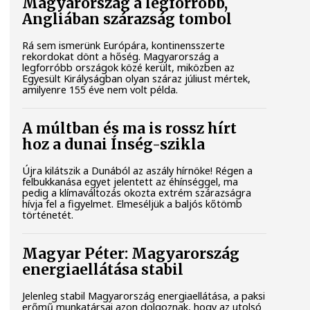
Magyarország a legforróbb,
Angliában szárazság tombol
Rá sem ismerünk Európára, kontinensszerte
rekordokat dönt a hőség. Magyarország a
legforróbb országok közé került, miközben az
Egyesült Királyságban olyan száraz júliust mértek,
amilyenre 155 éve nem volt példa.
A múltban és ma is rossz hírt
hoz a dunai Ínség-szikla
Újra kilátszik a Dunából az aszály hírnöke! Régen a
felbukkanása egyet jelentett az éhínséggel, ma
pedig a klímaváltozás okozta extrém szárazságra
hívja fel a figyelmet. Elmeséljük a baljós kőtömb
történetét.
Magyar Péter: Magyarország
energiaellátása stabil
Jelenleg stabil Magyarország energiaellátása, a paksi
erőmű munkatársai azon dolgoznak, hogy az utolsó