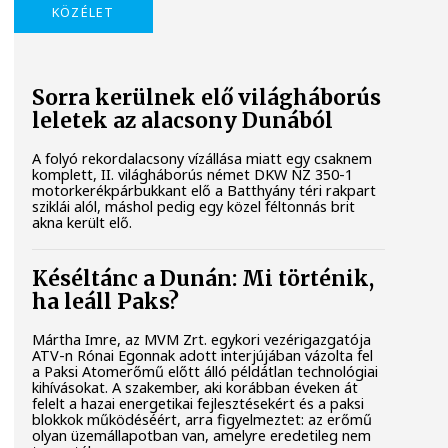
KÖZÉLET
Sorra kerülnek elő világháborús
leletek az alacsony Dunából
A folyó rekordalacsony vízállása miatt egy csaknem
komplett, II. világháborús német DKW NZ 350-1
motorkerékpárbukkant elő a Batthyány téri rakpart
sziklái alól, máshol pedig egy közel féltonnás brit
akna került elő.
Késéltánc a Dunán: Mi történik,
ha leáll Paks?
Mártha Imre, az MVM Zrt. egykori vezérigazgatója
ATV-n Rónai Egonnak adott interjújában vázolta fel
a Paksi Atomerőmű előtt álló példátlan technológiai
kihívásokat. A szakember, aki korábban éveken át
felelt a hazai energetikai fejlesztésekért és a paksi
blokkok működéséért, arra figyelmeztet: az erőmű
olyan üzemállapotban van, amelyre eredetileg nem