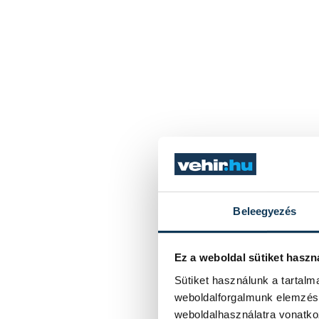
Beleegyezés
Ez a weboldal sütiket haszn
Sütiket használunk a tartal
weboldalforgalmunk elemzésé
weboldalhasználatra vonatko