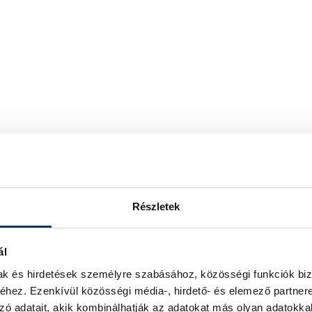
Részletek
ál
mak és hirdetések személyre szabásához, közösségi funkciók biz
hez. Ezenkívül közösségi média-, hirdető- és elemező partner
zó adatait, akik kombinálhatják az adatokat más olyan adatokka