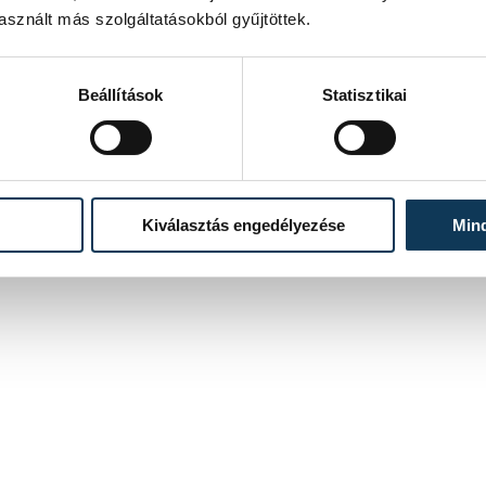
sznált más szolgáltatásokból gyűjtöttek.
Beállítások
Statisztikai
Kiválasztás engedélyezése
Min