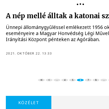
1956
A nép mellé álltak a katonai s
Ünnepi állománygyűléssel emlékezett 1956 o
eseményeire a Magyar Honvédség Légi Művele
Irányítási Központ pénteken az Agórában.
2021. OKTÓBER 22. 13:33
...
4
5
6
7
8
...
KÖZÉLET