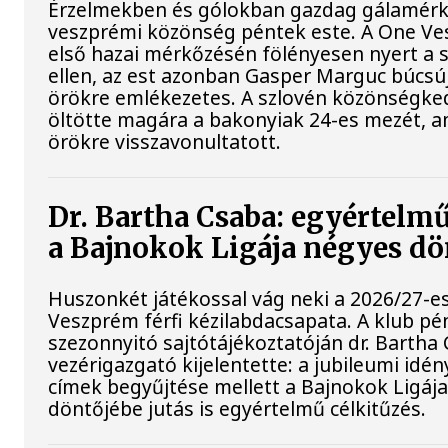
Érzelmekben és gólokban gazdag gálamérkő
veszprémi közönség péntek este. A One Ve
első hazai mérkőzésén fölényesen nyert a s
ellen, az est azonban Gasper Marguc búcsú
örökre emlékezetes. A szlovén közönségked
öltötte magára a bakonyiak 24-es mezét, a
örökre visszavonultatott.
Dr. Bartha Csaba: egyértelmű
a Bajnokok Ligája négyes dö
Huszonkét játékossal vág neki a 2026/27-e
Veszprém férfi kézilabdacsapata. A klub pé
szezonnyitó sajtótájékoztatóján dr. Bartha
vezérigazgató kijelentette: a jubileumi idé
címek begyűjtése mellett a Bajnokok Ligáj
döntőjébe jutás is egyértelmű célkitűzés.