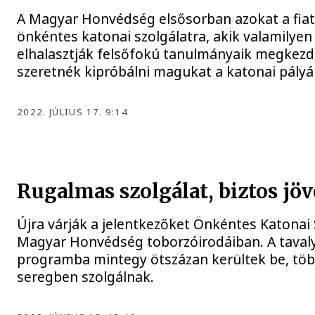
A Magyar Honvédség elsősorban azokat a fiata
önkéntes katonai szolgálatra, akik valamilyen
elhalasztják felsőfokú tanulmányaik megkezdé
szeretnék kipróbálni magukat a katonai pályá
2022. JÚLIUS 17. 9:14
Rugalmas szolgálat, biztos jö
Újra várják a jelentkezőket Önkéntes Katonai 
Magyar Honvédség toborzóirodáiban. A tavaly 
programba mintegy ötszázan kerültek be, töb
seregben szolgálnak.