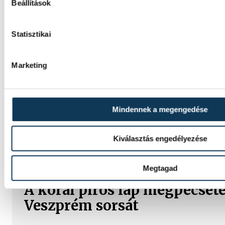
Beállítások
SPORT
Statisztikai
Marketing
A Ferencváros egygólos vere
szenvedett a Real Madridtól
Mindennek a megengedése
A Ferencvárosi TC labdarúgócsapata 2-1-re
szombaton a Real Madridtól barátságos m
Kiválasztás engedélyezése
Groupama Arénában.
Megtagad
A korai piros lap megpecséte
Veszprém sorsát