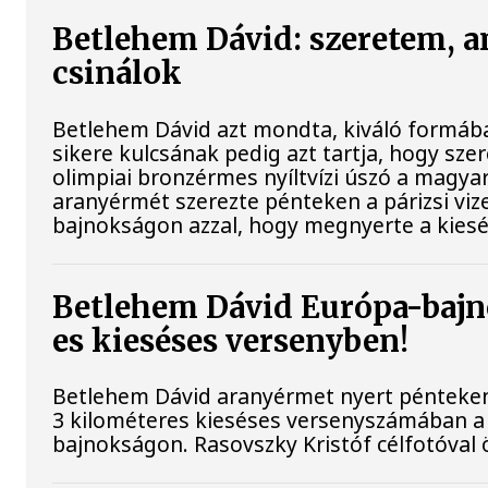
Betlehem Dávid: szeretem, a
csinálok
Betlehem Dávid azt mondta, kiváló formába
sikere kulcsának pedig azt tartja, hogy szere
olimpiai bronzérmes nyíltvízi úszó a magya
aranyérmét szerezte pénteken a párizsi viz
bajnokságon azzal, hogy megnyerte a kiesé
Betlehem Dávid Európa-bajn
es kieséses versenyben!
Betlehem Dávid aranyérmet nyert pénteken 
3 kilométeres kieséses versenyszámában a 
bajnokságon. Rasovszky Kristóf célfotóval ö