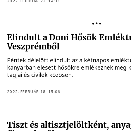
2022. FEBRUÁR 22. 14:31
MAGYAR HONVÉDSÉG
Elindult a Doni Hősök Emlékt
Veszprémből
Péntek délelőtt elindult az a kétnapos emlékt
kanyarban elesett hősökre emlékeznek meg k
tagjai és civilek közösen.
2022. FEBRUÁR 18. 15:06
Tiszt és altisztjelöltként, any