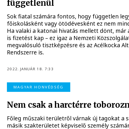
függetlenül
Sok fiatal számára fontos, hogy független legy
főiskolásként vagy ötödévesként ez nem mind
Ha valaki a katonai hivatás mellett dönt, már 
is fizetést kap – ez igaz a Nemzeti Közszolgál
megvalósuló tisztképzésre és az Acélkocka Alt
Rendszerre is.
2022. JANUÁR 18. 7:33
MAGYAR HONVÉDSÉG
Nem csak a harctérre toboroz
Főleg műszaki területről várnak új tagokat a
másik szakterületet képviselő személy számára