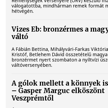
Reménységek Versenyére (ORV) készülő m
válogatottba, mindhárman remek formát m
hétvégén.
Vizes Eb: bronzérmes a magy
váltó
A Fábián Bettina, Mihályvári-Farkas Viktóri
Kristóf, Betlehem Dávid összetételű magya
bronzérmet nyert szombaton a nyíltvízi ús
váltóversenyében.
A gólok mellett a könnyek i
– Gasper Marguc elköszönt
Veszprémtől