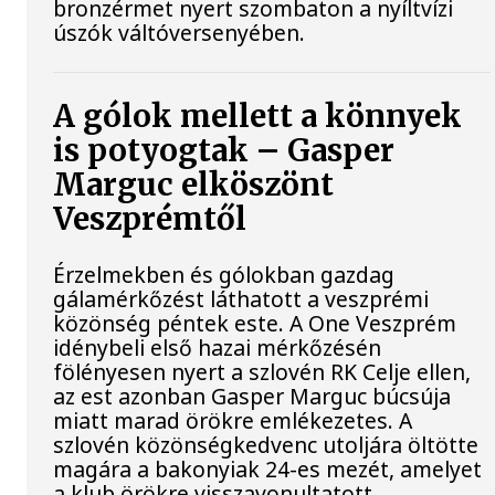
bronzérmet nyert szombaton a nyíltvízi
úszók váltóversenyében.
A gólok mellett a könnyek
is potyogtak – Gasper
Marguc elköszönt
Veszprémtől
Érzelmekben és gólokban gazdag
gálamérkőzést láthatott a veszprémi
közönség péntek este. A One Veszprém
idénybeli első hazai mérkőzésén
fölényesen nyert a szlovén RK Celje ellen,
az est azonban Gasper Marguc búcsúja
miatt marad örökre emlékezetes. A
szlovén közönségkedvenc utoljára öltötte
magára a bakonyiak 24-es mezét, amelyet
a klub örökre visszavonultatott.