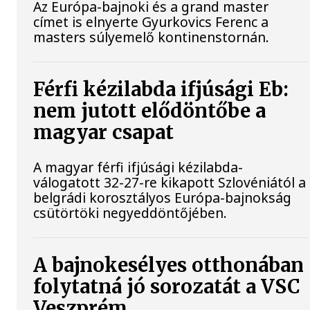
Az Európa-bajnoki és a grand master
címet is elnyerte Gyurkovics Ferenc a
masters súlyemelő kontinenstornán.
Férfi kézilabda ifjúsági Eb:
nem jutott elődöntőbe a
magyar csapat
A magyar férfi ifjúsági kézilabda-
válogatott 32-27-re kikapott Szlovéniától a
belgrádi korosztályos Európa-bajnokság
csütörtöki negyeddöntőjében.
A bajnokesélyes otthonában
folytatná jó sorozatát a VSC
Veszprém