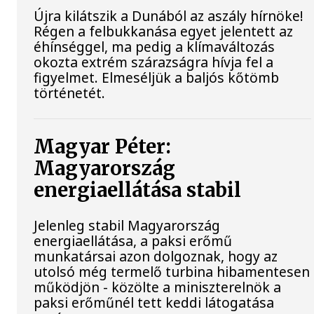
Újra kilátszik a Dunából az aszály hírnöke!
Régen a felbukkanása egyet jelentett az
éhínséggel, ma pedig a klímaváltozás
okozta extrém szárazságra hívja fel a
figyelmet. Elmeséljük a baljós kőtömb
történetét.
Magyar Péter:
Magyarország
energiaellátása stabil
Jelenleg stabil Magyarország
energiaellátása, a paksi erőmű
munkatársai azon dolgoznak, hogy az
utolsó még termelő turbina hibamentesen
működjön - közölte a miniszterelnök a
paksi erőműnél tett keddi látogatása