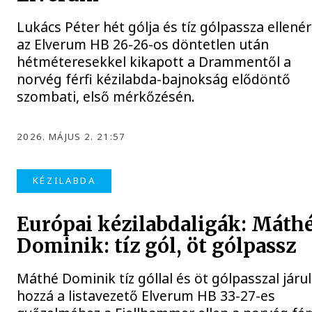
Lukács Péter hét gólja és tíz gólpassza ellené
az Elverum HB 26-26-os döntetlen után
hétméteresekkel kikapott a Drammentől a
norvég férfi kézilabda-bajnokság elődöntő
szombati, első mérkőzésén.
2026. MÁJUS 2. 21:57
KÉZILABDA
Európai kézilabdaligák: Máth
Dominik: tíz gól, öt gólpassz
Máthé Dominik tíz góllal és öt gólpasszal járul
hozzá a listavezető Elverum HB 33-27-es