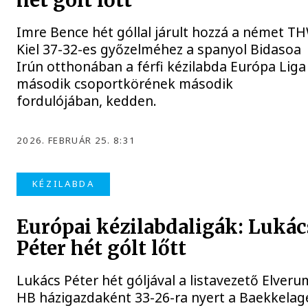
hét gólt lőtt
Imre Bence hét góllal járult hozzá a német T
Kiel 37-32-es győzelméhez a spanyol Bidasoa
Irún otthonában a férfi kézilabda Európa Liga
második csoportkörének második
fordulójában, kedden.
2026. FEBRUÁR 25. 8:31
KÉZILABDA
Európai kézilabdaligák: Lukác
Péter hét gólt lőtt
Lukács Péter hét góljával a listavezető Elveru
HB házigazdaként 33-26-ra nyert a Baekkelag