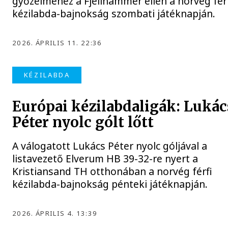
győzelméhez a Fjellhammer ellen a norvég fér
kézilabda-bajnokság szombati játéknapján.
2026. ÁPRILIS 11. 22:36
KÉZILABDA
Európai kézilabdaligák: Lukác
Péter nyolc gólt lőtt
A válogatott Lukács Péter nyolc góljával a
listavezető Elverum HB 39-32-re nyert a
Kristiansand TH otthonában a norvég férfi
kézilabda-bajnokság pénteki játéknapján.
2026. ÁPRILIS 4. 13:39