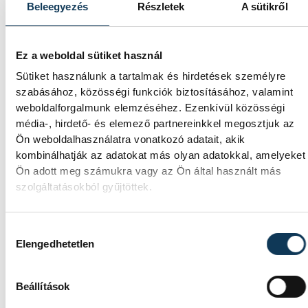
júliusi inflációs adatok
Beleegyezés
Részletek
A sütikről
Hatalmas meglepetésként értékelték az
elemzők a júliusi, 1,2 százalékos inflációs
Ez a weboldal sütiket használ
adatot.
Sütiket használunk a tartalmak és hirdetések személyre
szabásához, közösségi funkciók biztosításához, valamint
weboldalforgalmunk elemzéséhez. Ezenkívül közösségi
Sorra kerülnek elő
média-, hirdető- és elemező partnereinkkel megosztjuk az
világháborús leletek az
Ön weboldalhasználatra vonatkozó adatait, akik
kombinálhatják az adatokat más olyan adatokkal, amelyeket
alacsony Dunából
Ön adott meg számukra vagy az Ön által használt más
szolgáltatásokból gyűjtöttek.
A folyó rekordalacsony vízállása miatt egy
csaknem komplett, II. világháborús német
DKW NZ 350-1 motorkerékpárbukkant elő
Hozzájárulás kiválasztása
a Batthyány téri rakpart sziklái alól,
Elengedhetetlen
máshol pedig egy közel féltonnás brit
akna került elő.
Beállítások