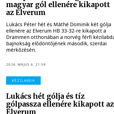
magyar gól ellenére kikapott
az Elverum
Lukács Péter hét és Máthé Dominik két gólja
ellenére az Elverum HB 33-32-re kikapott a
Drammen otthonában a norvég férfi kézilabd
bajnokság elődöntőjének második, szerdai
mérkőzésén.
2026. MÁJUS 6. 21:59
KÉZILABDA
Lukács hét gólja és tíz
gólpassza ellenére kikapott az
Elverum