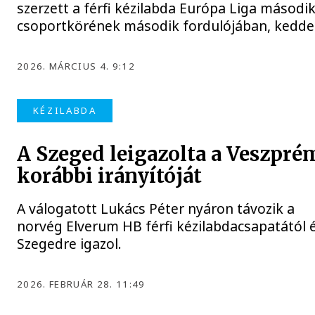
szerzett a férfi kézilabda Európa Liga másodi
csoportkörének második fordulójában, kedde
2026. MÁRCIUS 4. 9:12
KÉZILABDA
A Szeged leigazolta a Veszpré
korábbi irányítóját
A válogatott Lukács Péter nyáron távozik a
norvég Elverum HB férfi kézilabdacsapatától 
Szegedre igazol.
2026. FEBRUÁR 28. 11:49