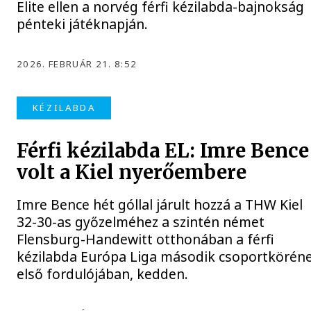
Elite ellen a norvég férfi kézilabda-bajnokság
pénteki játéknapján.
2026. FEBRUÁR 21. 8:52
KÉZILABDA
Férfi kézilabda EL: Imre Bence
volt a Kiel nyerőembere
Imre Bence hét góllal járult hozzá a THW Kiel
32-30-as győzelméhez a szintén német
Flensburg-Handewitt otthonában a férfi
kézilabda Európa Liga második csoportkörén
első fordulójában, kedden.