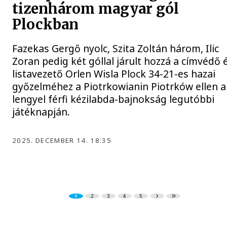
tizenhárom magyar gól
Plockban
Fazekas Gergő nyolc, Szita Zoltán három, Ilic
Zoran pedig két góllal járult hozzá a címvédő 
listavezető Orlen Wisla Plock 34-21-es hazai
győzelméhez a Piotrkowianin Piotrków ellen a
lengyel férfi kézilabda-bajnokság legutóbbi
játéknapján.
2025. DECEMBER 14. 18:35
1
2
3
4
5