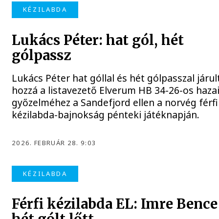
KÉZILABDA
Lukács Péter: hat gól, hét
gólpassz
Lukács Péter hat góllal és hét gólpasszal járul
hozzá a listavezető Elverum HB 34-26-os haza
győzelméhez a Sandefjord ellen a norvég férfi
kézilabda-bajnokság pénteki játéknapján.
2026. FEBRUÁR 28. 9:03
KÉZILABDA
Férfi kézilabda EL: Imre Bence