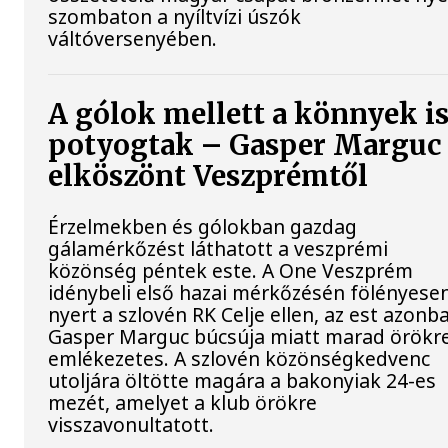
szombaton a nyíltvízi úszók
váltóversenyében.
A gólok mellett a könnyek i
potyogtak – Gasper Marguc
elköszönt Veszprémtől
Érzelmekben és gólokban gazdag
gálamérkőzést láthatott a veszprémi
közönség péntek este. A One Veszprém
idénybeli első hazai mérkőzésén fölényese
nyert a szlovén RK Celje ellen, az est azonb
Gasper Marguc búcsúja miatt marad örökr
emlékezetes. A szlovén közönségkedvenc
utoljára öltötte magára a bakonyiak 24-es
mezét, amelyet a klub örökre
visszavonultatott.