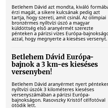
Betlehem Dávid azt mondta, kiváló formáb
érzi magát, a sikere kulcsának pedig azt
tartja, hogy szereti, amit csinál. Az olimpiai
bronzérmes nyíltvízi úszó a magyar
küldöttség első aranyérmét szerezte
pénteken a párizsi vizes Európa-bajnokság
azzal, hogy megnyerte a kieséses versenyt.
Betlehem Dávid Európa-
bajnok a 3 km-es kieséses
versenyben!
Betlehem Dávid aranyérmet nyert pénteke
nyíltvízi úszók 3 kilométeres kieséses
versenyszámában a párizsi Európa-
bajnokságon. Rasovszky Kristóf célfotóval
ötödik lett.