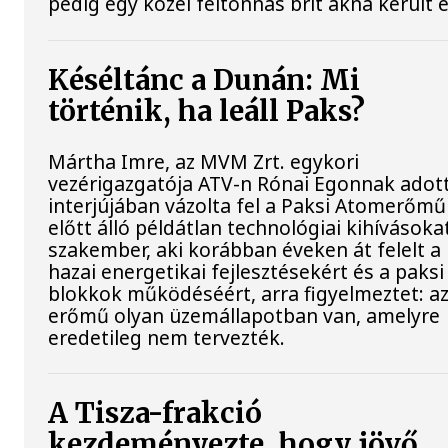
pedig egy közel féltonnás brit akna került e
Késéltánc a Dunán: Mi
történik, ha leáll Paks?
Mártha Imre, az MVM Zrt. egykori
vezérigazgatója ATV-n Rónai Egonnak adot
interjújában vázolta fel a Paksi Atomerőmű
előtt álló példátlan technológiai kihívásokat
szakember, aki korábban éveken át felelt a
hazai energetikai fejlesztésekért és a paksi
blokkok működéséért, arra figyelmeztet: a
erőmű olyan üzemállapotban van, amelyre
eredetileg nem tervezték.
A Tisza-frakció
kezdeményezte, hogy jövő