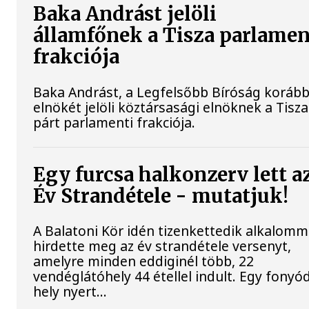
Baka Andrást jelöli
államfőnek a Tisza parlamen
frakciója
Baka Andrást, a Legfelsőbb Bíróság korább
elnökét jelöli köztársasági elnöknek a Tisza
párt parlamenti frakciója.
Egy furcsa halkonzerv lett a
Év Strandétele - mutatjuk!
A Balatoni Kör idén tizenkettedik alkalomm
hirdette meg az év strandétele versenyt,
amelyre minden eddiginél több, 22
vendéglátóhely 44 étellel indult. Egy fonyód
hely nyert...