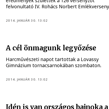
eredmények születtek a 126 versenyzőt
felvonultató IV. Rohács Norbert Emlékversen
2014. JANUÁR 30. 13:02
A cél önmagunk legyőzése
Harcművészeti napot tartottak a Lovassy
Gimnázium tornacsarnokában szombaton.
2014. JANUÁR 30. 13:02
Idén is van országos bajnoka a