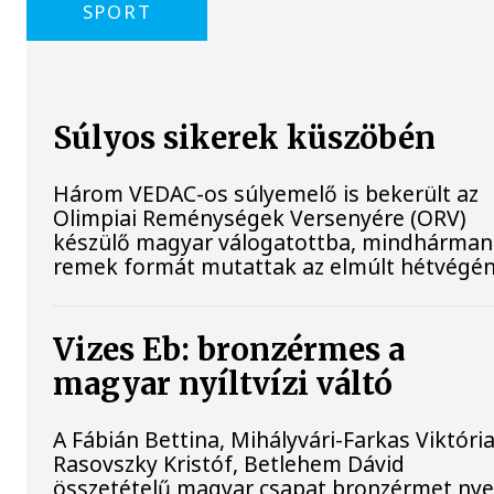
SPORT
Súlyos sikerek küszöbén
Három VEDAC-os súlyemelő is bekerült az
Olimpiai Reménységek Versenyére (ORV)
készülő magyar válogatottba, mindhárman
remek formát mutattak az elmúlt hétvégén
Vizes Eb: bronzérmes a
magyar nyíltvízi váltó
A Fábián Bettina, Mihályvári-Farkas Viktória
Rasovszky Kristóf, Betlehem Dávid
összetételű magyar csapat bronzérmet nye