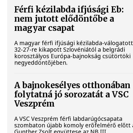
Férfi kézilabda ifjúsági Eb:
nem jutott elődöntőbe a
magyar csapat
A magyar férfi ifjúsági kézilabda-válogatot
32-27-re kikapott Szlovéniától a belgrádi
korosztályos Európa-bajnokság csütörtöki
negyeddöntőjében.
A bajnokesélyes otthonában
folytatná jó sorozatát a VSC
Veszprém
A VSC Veszprém férfi labdarúgócsapata
szombaton újabb komoly erőfelmérő előtt á
Gunther Zsolt együttese az NB III