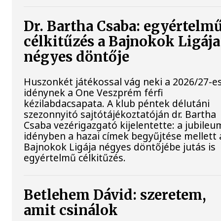
Dr. Bartha Csaba: egyértelm
célkitűzés a Bajnokok Ligája
négyes döntője
Huszonkét játékossal vág neki a 2026/27-e
idénynek a One Veszprém férfi
kézilabdacsapata. A klub péntek délutáni
szezonnyitó sajtótájékoztatóján dr. Bartha
Csaba vezérigazgató kijelentette: a jubileu
idényben a hazai címek begyűjtése mellett 
Bajnokok Ligája négyes döntőjébe jutás is
egyértelmű célkitűzés.
Betlehem Dávid: szeretem,
amit csinálok