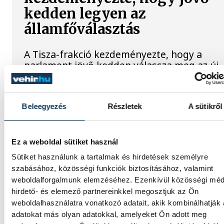
kedden legyen az
államfőválasztás
A Tisza-frakció kezdeményezte, hogy a
parlament jövő kedden válassza meg az új
köztársasági elnököt.
Beleegyezés
Részletek
A sütikről
Valami óriási csapódott a
Holdba ma reggel
Ez a weboldal sütiket használ
Rendhagyó esemény zajlott le kedden regge
Sütiket használunk a tartalmak és hirdetések személyre
Magyar idő szerint 8:35 körül a Hold
szabásához, közösségi funkciók biztosításához, valamint
felszínébe csapódott a SpaceX egyik Falcon
weboldalforgalmunk elemzéséhez. Ezenkívül közösségi méd
rakétájának felső fokozata. A becsapódást 
hirdető- és elemező partnereinkkel megosztjuk az Ön
Földről szabad szemmel nem lehetett látni,
weboldalhasználatra vonatkozó adatait, akik kombinálhatják
szakemberek azonban távcsövekkel figyelt
adatokat más olyan adatokkal, amelyeket Ön adott meg
az eseményt.