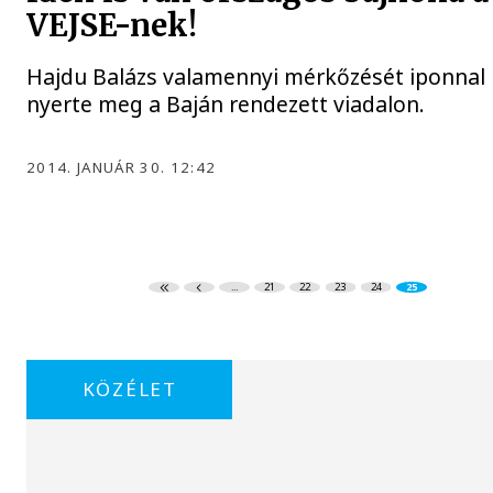
VEJSE-nek!
Hajdu Balázs valamennyi mérkőzését iponnal
nyerte meg a Baján rendezett viadalon.
2014. JANUÁR 30. 12:42
...
21
22
23
24
25
KÖZÉLET