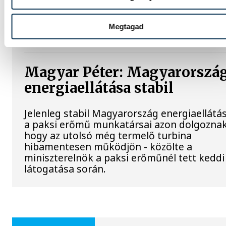
Régen a felbukkanása egyet jelentett az
éhínséggel, ma pedig a klímaváltozás okoz
extrém szárazságra hívja fel a figyelmet.
Megtagad
Elmeséljük a baljós kőtömb történetét.
Magyar Péter: Magyarorszá
energiaellátása stabil
Jelenleg stabil Magyarország energiaellátás
a paksi erőmű munkatársai azon dolgoznak
hogy az utolsó még termelő turbina
hibamentesen működjön - közölte a
miniszterelnök a paksi erőműnél tett keddi
látogatása során.