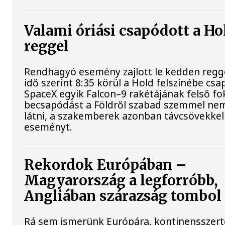
Valami óriási csapódott a H
reggel
Rendhagyó esemény zajlott le kedden regg
idő szerint 8:35 körül a Hold felszínébe csa
SpaceX egyik Falcon–9 rakétájának felső fo
becsapódást a Földről szabad szemmel nem
látni, a szakemberek azonban távcsövekkel 
eseményt.
Rekordok Európában –
Magyarország a legforróbb,
Angliában szárazság tombol
Rá sem ismerünk Európára, kontinensszert