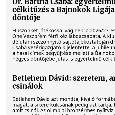
Dr. Bartha Csaba: egyértelm
célkitűzés a Bajnokok Ligáj
döntője
Huszonkét játékossal vág neki a 2026/27-e
One Veszprém férfi kézilabdacsapata. A kl
délutáni szezonnyitó sajtótájékoztatóján dr
Csaba vezérigazgató kijelentette: a jubileu
a hazai címek begyűjtése mellett a Bajnoko
négyes döntőjébe jutás is egyértelmű célki
Betlehem Dávid: szeretem, a
csinálok
Betlehem Dávid azt mondta, kiváló formába
magát, a sikere kulcsának pedig azt tartja, 
amit csinál. Az olimpiai bronzérmes nyíltvíz