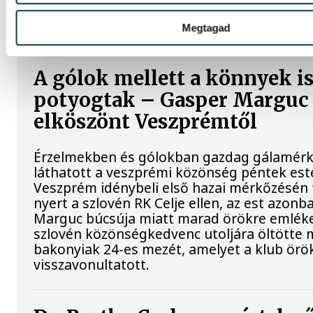
bronzérmet nyert szombaton a nyíltvízi ús
váltóversenyében.
Megtagad
A gólok mellett a könnyek i
potyogtak – Gasper Marguc
elköszönt Veszprémtől
Érzelmekben és gólokban gazdag gálamérk
láthatott a veszprémi közönség péntek est
Veszprém idénybeli első hazai mérkőzésén
nyert a szlovén RK Celje ellen, az est azon
Marguc búcsúja miatt marad örökre emléke
szlovén közönségkedvenc utoljára öltötte 
bakonyiak 24-es mezét, amelyet a klub örö
visszavonultatott.