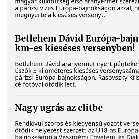
magyar küldöttség első aranyérmét szerez
a párizsi vizes Európa-bajnokságon azzal, 
megnyerte a kieséses versenyt.
Betlehem Dávid Európa-bajn
km-es kieséses versenyben!
Betlehem Dávid aranyérmet nyert pénteken 
úszók 3 kilométeres kieséses versenyszám
párizsi Európa-bajnokságon. Rasovszky Kri
célfotóval ötödik lett.
Nagy ugrás az elitbe
Rendkívül szoros és kiegyensúlyozott vers
ötödik helyezést szerzett az U18-as Európa
bajnokságon a Veszprémi Egyetemi és Diák 