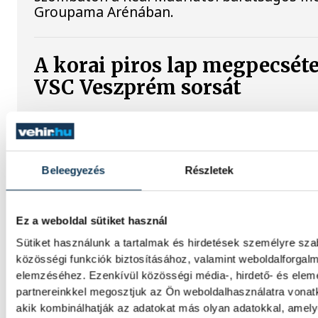
Groupama Arénában.
A korai piros lap megpecséte
VSC Veszprém sorsát
A veszprémi labdarúgócsapat 6–0-ra kikapo
bajnokesélyes Dorog vendégeként az NB II
északnyugati csoportjának 3. fordulójában
a 2. perctől emberhátrányban játszottak.
Beleegyezés
Részletek
A Real Madrid képviselői
Ez a weboldal sütiket használ
megkoszorúzták Puskás Fer
Sütiket használunk a tartalmak és hirdetések személyre sz
közösségi funkciók biztosításához, valamint weboldalforgal
sírját
elemzéséhez. Ezenkívül közösségi média-, hirdető- és ele
partnereinkkel megosztjuk az Ön weboldalhasználatra vonatk
Roberto Carlos és José Ángel Sánchez a B
akik kombinálhatják az adatokat más olyan adatokkal, amely