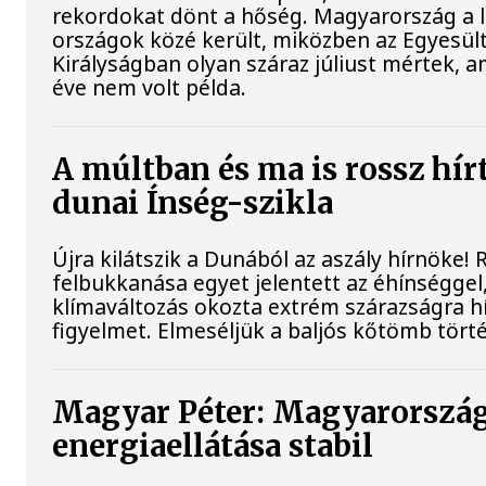
rekordokat dönt a hőség. Magyarország a 
országok közé került, miközben az Egyesül
Királyságban olyan száraz júliust mértek, a
éve nem volt példa.
A múltban és ma is rossz hír
dunai Ínség-szikla
Újra kilátszik a Dunából az aszály hírnöke!
felbukkanása egyet jelentett az éhínséggel
klímaváltozás okozta extrém szárazságra hív
figyelmet. Elmeséljük a baljós kőtömb tört
Magyar Péter: Magyarorszá
energiaellátása stabil