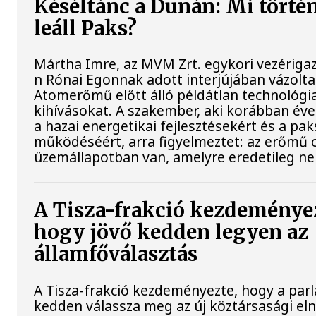
Késéltánc a Dunán: Mi történ
leáll Paks?
Mártha Imre, az MVM Zrt. egykori vezériga
n Rónai Egonnak adott interjújában vázolta 
Atomerőmű előtt álló példátlan technológia
kihívásokat. A szakember, aki korábban évek
a hazai energetikai fejlesztésekért és a pa
működéséért, arra figyelmeztet: az erőmű 
üzemállapotban van, amelyre eredetileg ne
A Tisza-frakció kezdeménye
hogy jövő kedden legyen az
államfőválasztás
A Tisza-frakció kezdeményezte, hogy a par
kedden válassza meg az új köztársasági el