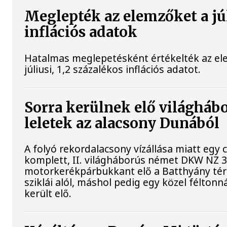
Meglepték az elemzőket a jú
inflációs adatok
Hatalmas meglepetésként értékelték az el
júliusi, 1,2 százalékos inflációs adatot.
Sorra kerülnek elő világháb
leletek az alacsony Dunából
A folyó rekordalacsony vízállása miatt egy
komplett, II. világháborús német DKW NZ 
motorkerékpárbukkant elő a Batthyány tér
sziklái alól, máshol pedig egy közel féltonn
került elő.