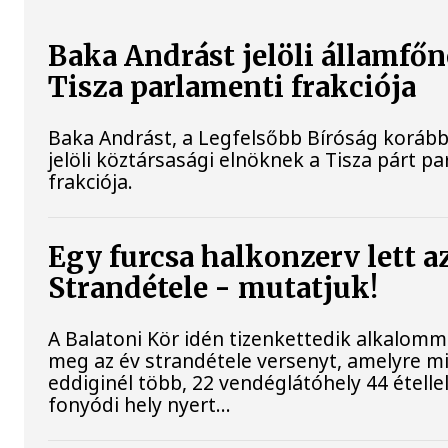
Baka Andrást jelöli államfőn
Tisza parlamenti frakciója
Baka Andrást, a Legfelsőbb Bíróság korább
jelöli köztársasági elnöknek a Tisza párt p
frakciója.
Egy furcsa halkonzerv lett a
Strandétele - mutatjuk!
A Balatoni Kör idén tizenkettedik alkalomm
meg az év strandétele versenyt, amelyre m
eddiginél több, 22 vendéglátóhely 44 étellel
fonyódi hely nyert...