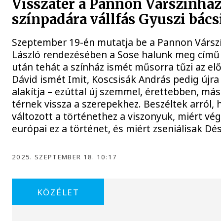
Visszatér a Pannon Várszínhá
színpadára vállfás Gyuszi bács
Szeptember 19-én mutatja be a Pannon Vársz
László rendezésében a Sose halunk meg című 
után tehát a színház ismét műsorra tűzi az elő
Dávid ismét Imit, Koscsisák András pedig újra
alakítja – ezúttal új szemmel, érettebben, más
térnek vissza a szerepekhez. Beszéltek arról,
változott a történethez a viszonyuk, miért vé
európai ez a történet, és miért zseniálisak Dé
2025. SZEPTEMBER 18. 10:17
KÖZÉLET