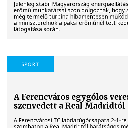
Jelenleg stabil Magyarország energiaellátás
erőmű munkatársai azon dolgoznak, hogy a
még termelő turbina hibamentesen működj
a miniszterelnök a paksi erőműnél tett ked
látogatása során.
SPORT
A Ferencváros egygólos vere
szenvedett a Real Madridtól
A Ferencvárosi TC labdarúgócsapata 2-1-re
szombaton a Real Madridtól barátságos m