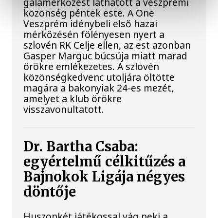
gálamérkőzést láthatott a veszprémi
közönség péntek este. A One
Veszprém idénybeli első hazai
mérkőzésén fölényesen nyert a
szlovén RK Celje ellen, az est azonban
Gasper Marguc búcsúja miatt marad
örökre emlékezetes. A szlovén
közönségkedvenc utoljára öltötte
magára a bakonyiak 24-es mezét,
amelyet a klub örökre
visszavonultatott.
Dr. Bartha Csaba:
egyértelmű célkitűzés a
Bajnokok Ligája négyes
döntője
Huszonkét játékossal vág neki a