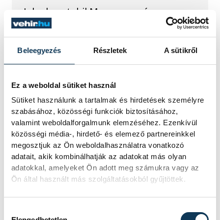
Jelenleg stabil Magyarország
energiaellátása, a paksi erőmű
munkatársai azon dolgoznak, hogy az
utolsó még termelő turbina
Beleegyezés
Részletek
A sütikről
hibamentesen működjön - közölte a
miniszterelnök a paksi erőműnél tett
keddi látogatása során.
Ez a weboldal sütiket használ
Sütiket használunk a tartalmak és hirdetések személyre
Játék közben fedezik fel
szabásához, közösségi funkciók biztosításához,
valamint weboldalforgalmunk elemzéséhez. Ezenkívül
a tudomány világát a
közösségi média-, hirdető- és elemező partnereinkkel
veszprémi gyerekek
megosztjuk az Ön weboldalhasználatra vonatkozó
adatait, akik kombinálhatják az adatokat más olyan
Látványos kísérletek, kreatív
adatokkal, amelyeket Ön adott meg számukra vagy az
feladatok és sok-sok élmény várja a
Ön által használt más szolgáltatásokból gyűjtöttek.
gyerekeket a veszprémi Tinker
Labsben. Videónkban Balassa
Marietta, a központ vezetője mutatja
Hozzájárulás kiválasztása
Elengedhetetlen