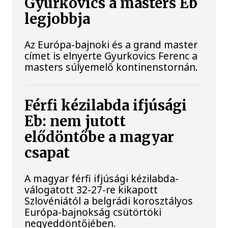
Gyurkovics a masters Eb
legjobbja
Az Európa-bajnoki és a grand master
címet is elnyerte Gyurkovics Ferenc a
masters súlyemelő kontinenstornán.
Férfi kézilabda ifjúsági
Eb: nem jutott
elődöntőbe a magyar
csapat
A magyar férfi ifjúsági kézilabda-
válogatott 32-27-re kikapott
Szlovéniától a belgrádi korosztályos
Európa-bajnokság csütörtöki
negyeddöntőjében.