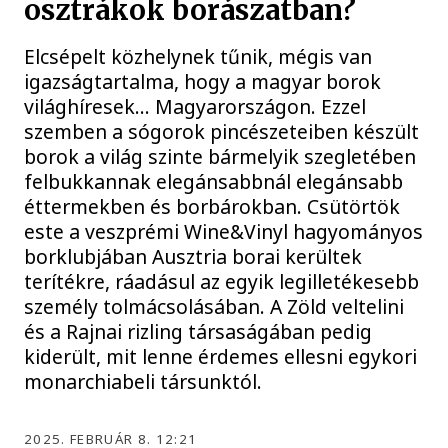
osztrákok borászatban?
Elcsépelt közhelynek tűnik, mégis van
igazságtartalma, hogy a magyar borok
világhíresek… Magyarországon. Ezzel
szemben a sógorok pincészeteiben készült
borok a világ szinte bármelyik szegletében
felbukkannak elegánsabbnál elegánsabb
éttermekben és borbárokban. Csütörtök
este a veszprémi Wine&Vinyl hagyományos
borklubjában Ausztria borai kerültek
terítékre, ráadásul az egyik legilletékesebb
személy tolmácsolásában. A Zöld veltelini
és a Rajnai rizling társaságában pedig
kiderült, mit lenne érdemes ellesni egykori
monarchiabeli társunktól.
2025. FEBRUÁR 8. 12:21