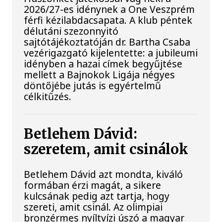
2026/27-es idénynek a One Veszprém
férfi kézilabdacsapata. A klub péntek
délutáni szezonnyitó
sajtótájékoztatóján dr. Bartha Csaba
vezérigazgató kijelentette: a jubileumi
idényben a hazai címek begyűjtése
mellett a Bajnokok Ligája négyes
döntőjébe jutás is egyértelmű
célkitűzés.
Betlehem Dávid:
szeretem, amit csinálok
Betlehem Dávid azt mondta, kiváló
formában érzi magát, a sikere
kulcsának pedig azt tartja, hogy
szereti, amit csinál. Az olimpiai
bronzérmes nyíltvízi úszó a magyar