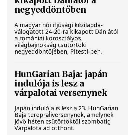
kikapott Dániától a
negyeddöntőben
A magyar női ifjúsági kézilabda-
válogatott 24-20-ra kikapott Dániától
a romániai korosztályos
világbajnokság csütörtöki
negyeddöntőjében, Pitesti-ben.
HunGarian Baja: japán
indulója is lesz a
várpalotai versenynek
Japán indulója is lesz a 23. HunGarian
Baja terepraliversenynek, amelynek
jövő héten csütörtöktől szombatig
Várpalota ad otthont.