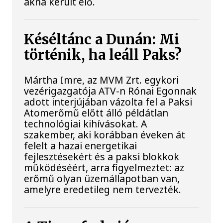
akna került elő.
Késéltánc a Dunán: Mi
történik, ha leáll Paks?
Mártha Imre, az MVM Zrt. egykori
vezérigazgatója ATV-n Rónai Egonnak
adott interjújában vázolta fel a Paksi
Atomerőmű előtt álló példátlan
technológiai kihívásokat. A
szakember, aki korábban éveken át
felelt a hazai energetikai
fejlesztésekért és a paksi blokkok
működéséért, arra figyelmeztet: az
erőmű olyan üzemállapotban van,
amelyre eredetileg nem tervezték.