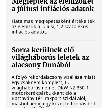
Meglepték az elemzőket
a júliusi inflációs adatok
Hatalmas meglepetésként értékelték
az elemzők a júliusi, 1,2 százalékos
inflációs adatot.
Sorra kerülnek elő
világháborús leletek az
alacsony Dunából
A folyó rekordalacsony vízállása miatt
egy csaknem komplett, II.
világháborús német DKW NZ 350-1
motorkerékpárbukkant elő a
Batthyány téri rakpart sziklái alól,
máshol pedig egy közel féltonnás brit