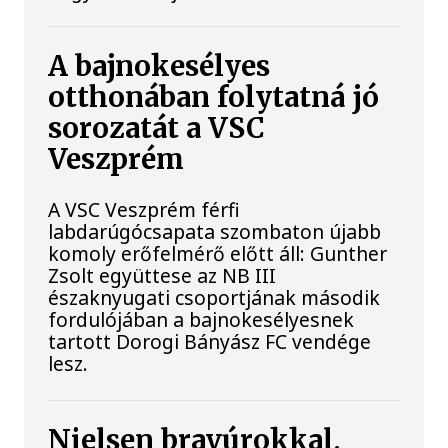
A bajnokesélyes
otthonában folytatná jó
sorozatát a VSC
Veszprém
A VSC Veszprém férfi
labdarúgócsapata szombaton újabb
komoly erőfelmérő előtt áll: Gunther
Zsolt együttese az NB III
északnyugati csoportjának második
fordulójában a bajnokesélyesnek
tartott Dorogi Bányász FC vendége
lesz.
Nielsen bravúrokkal,