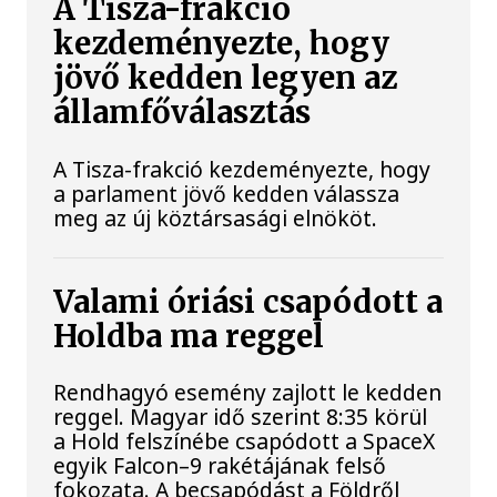
A Tisza-frakció
kezdeményezte, hogy
jövő kedden legyen az
államfőválasztás
A Tisza-frakció kezdeményezte, hogy
a parlament jövő kedden válassza
meg az új köztársasági elnököt.
Valami óriási csapódott a
Holdba ma reggel
Rendhagyó esemény zajlott le kedden
reggel. Magyar idő szerint 8:35 körül
a Hold felszínébe csapódott a SpaceX
egyik Falcon–9 rakétájának felső
fokozata. A becsapódást a Földről