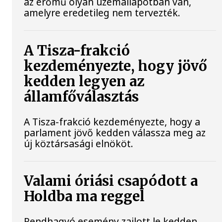
az erőmű olyan üzemállapotban van,
amelyre eredetileg nem tervezték.
A Tisza-frakció
kezdeményezte, hogy jövő
kedden legyen az
államfőválasztás
A Tisza-frakció kezdeményezte, hogy a
parlament jövő kedden válassza meg az
új köztársasági elnököt.
Valami óriási csapódott a
Holdba ma reggel
Rendhagyó esemény zajlott le kedden