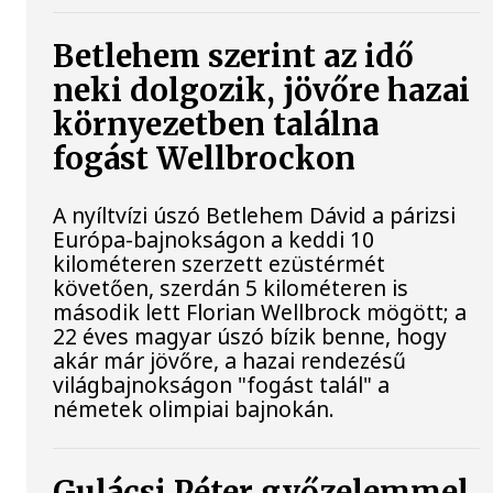
Betlehem szerint az idő
neki dolgozik, jövőre hazai
környezetben találna
fogást Wellbrockon
A nyíltvízi úszó Betlehem Dávid a párizsi
Európa-bajnokságon a keddi 10
kilométeren szerzett ezüstérmét
követően, szerdán 5 kilométeren is
második lett Florian Wellbrock mögött; a
22 éves magyar úszó bízik benne, hogy
akár már jövőre, a hazai rendezésű
világbajnokságon "fogást talál" a
németek olimpiai bajnokán.
Gulácsi Péter győzelemmel