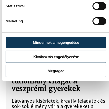
Magyarország
Statisztikai
energiaellátása stabil
Marketing
Jelenleg stabil Magyarország
energiaellátása, a paksi erőmű
munkatársai azon dolgoznak, hogy az
utolsó még termelő turbina
Mindennek a megengedése
hibamentesen működjön - közölte a
miniszterelnök a paksi erőműnél tett
keddi látogatása során.
Kiválasztás engedélyezése
Megtagad
Játék közben fedezik fel a
tudomány világát a
veszprémi gyerekek
Látványos kísérletek, kreatív feladatok és
sok-sok élmény várja a gyerekeket a