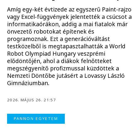
Amíg egy-két évtizede az egyszerű Paint-rajzo
vagy Excel-függvények jelentették a csúcsot a
informatikaórákon, addig a mai fiatalok már
önvezető robotokat építenek és
programoznak. Ezt a generációváltást
testközelből is megtapasztalhatták a World
Robot Olympiad Hungary veszprémi
elődöntőjén, ahol a diákok felnőtteket
megszégyenítő profizmussal küzdöttek a
Nemzeti Döntőbe jutásért a Lovassy László
Gimnáziumban.
2026. MÁJUS 26. 21:57
PANNON EGYETEM