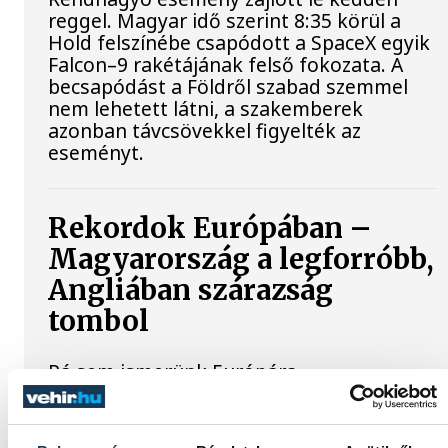
reggel. Magyar idő szerint 8:35 körül a
Hold felszínébe csapódott a SpaceX egyik
Falcon–9 rakétájának felső fokozata. A
becsapódást a Földről szabad szemmel
nem lehetett látni, a szakemberek
azonban távcsövekkel figyelték az
eseményt.
Rekordok Európában –
Magyarország a legforróbb,
Angliában szárazság
tombol
Rá sem ismerünk Európára,
kontinensszerte rekordokat dönt a
hőség. Magyarország a legforróbb
országok közé került, miközben az