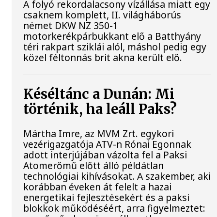
A folyó rekordalacsony vízállása miatt egy
csaknem komplett, II. világháborús
német DKW NZ 350-1
motorkerékpárbukkant elő a Batthyány
téri rakpart sziklái alól, máshol pedig egy
közel féltonnás brit akna került elő.
Késéltánc a Dunán: Mi
történik, ha leáll Paks?
Mártha Imre, az MVM Zrt. egykori
vezérigazgatója ATV-n Rónai Egonnak
adott interjújában vázolta fel a Paksi
Atomerőmű előtt álló példátlan
technológiai kihívásokat. A szakember, aki
korábban éveken át felelt a hazai
energetikai fejlesztésekért és a paksi
blokkok működéséért, arra figyelmeztet: