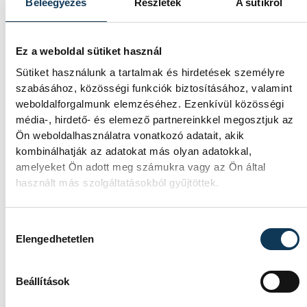
Beleegyezés
Részletek
A sütikről
Egyesült Királyságban olyan száraz júliust
mértek, amilyenre 155 éve nem volt
példa.
Ez a weboldal sütiket használ
Sütiket használunk a tartalmak és hirdetések személyre
A múltban és ma is rossz
szabásához, közösségi funkciók biztosításához, valamint
weboldalforgalmunk elemzéséhez. Ezenkívül közösségi
hírt hoz a dunai Ínség-
média-, hirdető- és elemező partnereinkkel megosztjuk az
szikla
Ön weboldalhasználatra vonatkozó adatait, akik
kombinálhatják az adatokat más olyan adatokkal,
Újra kilátszik a Dunából az aszály hírnöke!
amelyeket Ön adott meg számukra vagy az Ön által
Régen a felbukkanása egyet jelentett az
használt más szolgáltatásokból gyűjtöttek.
éhínséggel, ma pedig a klímaváltozás
okozta extrém szárazságra hívja fel a
figyelmet. Elmeséljük a baljós kőtömb
Hozzájárulás kiválasztása
Elengedhetetlen
történetét.
Beállítások
Magyar Péter: