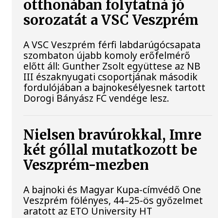
otthonában folytatná jó
sorozatát a VSC Veszprém
A VSC Veszprém férfi labdarúgócsapata
szombaton újabb komoly erőfelmérő
előtt áll: Gunther Zsolt együttese az NB
III északnyugati csoportjának második
fordulójában a bajnokesélyesnek tartott
Dorogi Bányász FC vendége lesz.
Nielsen bravúrokkal, Imre
két góllal mutatkozott be
Veszprém-mezben
A bajnoki és Magyar Kupa-címvédő One
Veszprém fölényes, 44–25-ös győzelmet
aratott az ETO University HT