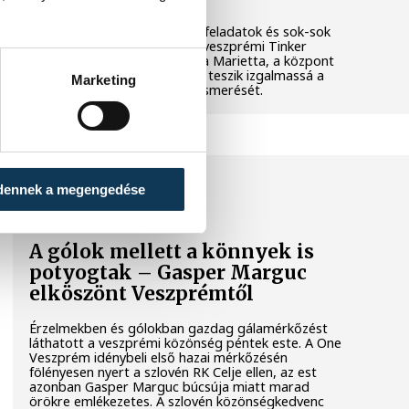
Látványos kísérletek, kreatív feladatok és sok-sok
élmény várja a gyerekeket a veszprémi Tinker
Labsben. Videónkban Balassa Marietta, a központ
vezetője mutatja be, hogyan teszik izgalmassá a
Marketing
természettudományok megismerését.
SPORT
dennek a megengedése
A gólok mellett a könnyek is
potyogtak – Gasper Marguc
elköszönt Veszprémtől
Érzelmekben és gólokban gazdag gálamérkőzést
láthatott a veszprémi közönség péntek este. A One
Veszprém idénybeli első hazai mérkőzésén
fölényesen nyert a szlovén RK Celje ellen, az est
azonban Gasper Marguc búcsúja miatt marad
örökre emlékezetes. A szlovén közönségkedvenc