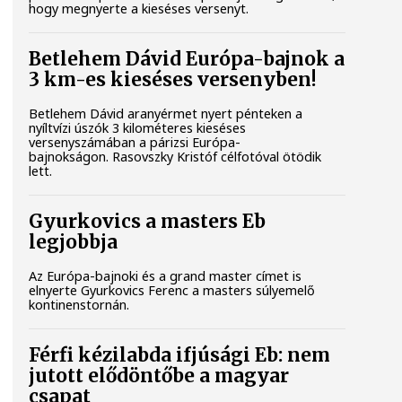
hogy megnyerte a kieséses versenyt.
Betlehem Dávid Európa-bajnok a
3 km-es kieséses versenyben!
Betlehem Dávid aranyérmet nyert pénteken a
nyíltvízi úszók 3 kilométeres kieséses
versenyszámában a párizsi Európa-
bajnokságon. Rasovszky Kristóf célfotóval ötödik
lett.
Gyurkovics a masters Eb
legjobbja
Az Európa-bajnoki és a grand master címet is
elnyerte Gyurkovics Ferenc a masters súlyemelő
kontinenstornán.
Férfi kézilabda ifjúsági Eb: nem
jutott elődöntőbe a magyar
csapat