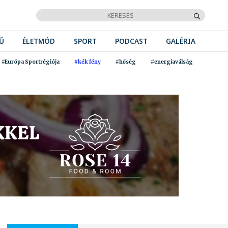
Ű
ÉLETMÓD
SPORT
PODCAST
GALÉRIA
#Európa Sportrégiója
#kék fény
#hőség
#energiaválság