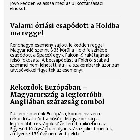
jövő kedden válassza meg az új köztársasági
elnököt.
Valami óriási csapódott a Holdba
ma reggel
Rendhagyó esemény zajlott le kedden reggel.
Magyar idő szerint 8:35 körül a Hold felszínébe
csapódott a SpaceX egyik Falcon–9 rakétájának
felső fokozata. A becsapódást a Földről szabad
szemmel nem lehetett látni, a szakemberek azonban
távcsövekkel figyelték az eseményt.
Rekordok Európában –
Magyarország a legforróbb,
Angliában szárazság tombol
Rá sem ismerünk Európára, kontinensszerte
rekordokat dönt a hőség. Magyarország a
legforróbb országok közé került, miközben az
Egyesült Királyságban olyan száraz júliust mértek,
amilyenre 155 éve nem volt példa.