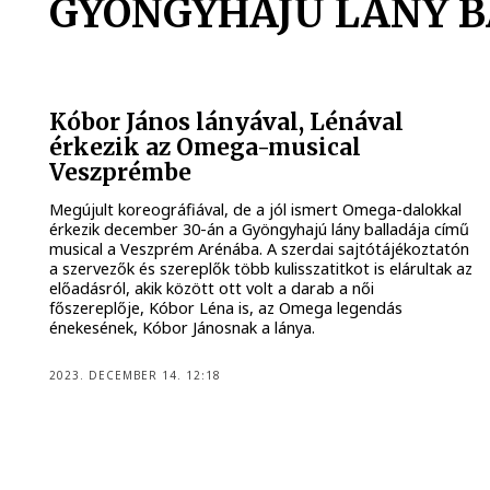
GYÖNGYHAJÚ LÁNY 
Kóbor János lányával, Lénával
érkezik az Omega-musical
Veszprémbe
Megújult koreográfiával, de a jól ismert Omega-dalokkal
érkezik december 30-án a Gyöngyhajú lány balladája című
musical a Veszprém Arénába. A szerdai sajtótájékoztatón
a szervezők és szereplők több kulisszatitkot is elárultak az
előadásról, akik között ott volt a darab a női
főszereplője, Kóbor Léna is, az Omega legendás
énekesének, Kóbor Jánosnak a lánya.
2023. DECEMBER 14. 12:18