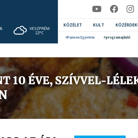
KÖZÉLET
KULT
KÖZÉRDEK
VESZPRÉM
8.
22°C
#Pannon Egyetem
#programajánló