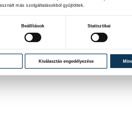
sznált más szolgáltatásokból gyűjtöttek.
Beállítások
Statisztikai
Kiválasztás engedélyezése
Min