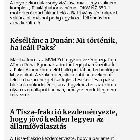
A folyó rekordalacsony vízállása miatt egy csaknem
komplett, II. világháborús német DKW NZ 350-1
motorkerékpárbukkant elő a Batthyány téri rakpart
sziklái alól, máshol pedig egy közel féltonnás brit
akna került elő.
Késéltánc a Dunán: Mi történik,
ha leáll Paks?
Mártha Imre, az MVM Zrt. egykori vezérigazgatója
ATV-n Rónai Egonnak adott interjújában vázolta fel
a Paksi Atomerőmű előtt álló példátlan technológiai
kihívásokat. A szakember, aki korábban éveken át
felelt a hazai energetikai fejlesztésekért és a paksi
blokkok működéséért, arra figyelmeztet: az erőmű
olyan üzemállapotban van, amelyre eredetileg nem
tervezték.
A Tisza-frakció kezdeményezte,
hogy jövő kedden legyen az
államfőválasztás
A Tisza-frakció kezdeményezte, hogy a parlament