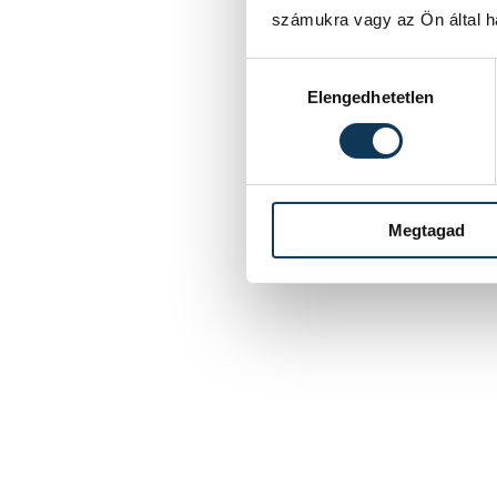
számukra vagy az Ön által ha
Hozzájárulás kiválasztása
Elengedhetetlen
Megtagad