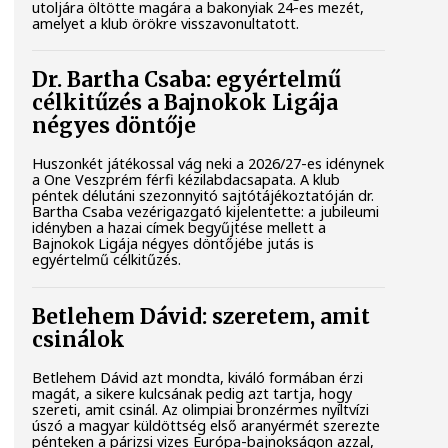
utoljára öltötte magára a bakonyiak 24-es mezét,
amelyet a klub örökre visszavonultatott.
Dr. Bartha Csaba: egyértelmű
célkitűzés a Bajnokok Ligája
négyes döntője
Huszonkét játékossal vág neki a 2026/27-es idénynek
a One Veszprém férfi kézilabdacsapata. A klub
péntek délutáni szezonnyitó sajtótájékoztatóján dr.
Bartha Csaba vezérigazgató kijelentette: a jubileumi
idényben a hazai címek begyűjtése mellett a
Bajnokok Ligája négyes döntőjébe jutás is
egyértelmű célkitűzés.
Betlehem Dávid: szeretem, amit
csinálok
Betlehem Dávid azt mondta, kiváló formában érzi
magát, a sikere kulcsának pedig azt tartja, hogy
szereti, amit csinál. Az olimpiai bronzérmes nyíltvízi
úszó a magyar küldöttség első aranyérmét szerezte
pénteken a párizsi vizes Európa-bajnokságon azzal,