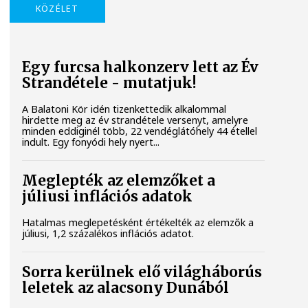
KÖZÉLET
Egy furcsa halkonzerv lett az Év
Strandétele - mutatjuk!
A Balatoni Kör idén tizenkettedik alkalommal
hirdette meg az év strandétele versenyt, amelyre
minden eddiginél több, 22 vendéglátóhely 44 étellel
indult. Egy fonyódi hely nyert...
Meglepték az elemzőket a
júliusi inflációs adatok
Hatalmas meglepetésként értékelték az elemzők a
júliusi, 1,2 százalékos inflációs adatot.
Sorra kerülnek elő világháborús
leletek az alacsony Dunából