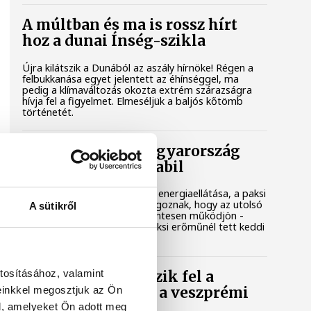
A múltban és ma is rossz hírt
hoz a dunai Ínség-szikla
Újra kilátszik a Dunából az aszály hírnöke! Régen a
felbukkanása egyet jelentett az éhínséggel, ma
pedig a klímaváltozás okozta extrém szárazságra
hívja fel a figyelmet. Elmeséljük a baljós kőtömb
történetét.
Magyar Péter: Magyarország
energiaellátása stabil
Jelenleg stabil Magyarország energiaellátása, a paksi
erőmű munkatársai azon dolgoznak, hogy az utolsó
A sütikről
még termelő turbina hibamentesen működjön -
közölte a miniszterelnök a paksi erőműnél tett keddi
látogatása során.
tosításához, valamint
Játék közben fedezik fel a
einkkel megosztjuk az Ön
tudomány világát a veszprémi
gyerekek
l, amelyeket Ön adott meg