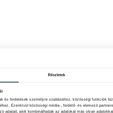
Részletek
ál
mak és hirdetések személyre szabásához, közösségi funkciók biz
hez. Ezenkívül közösségi média-, hirdető- és elemező partner
zó adatait, akik kombinálhatják az adatokat más olyan adatokka