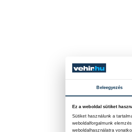
Beleegyezés
Ez a weboldal sütiket haszn
Sütiket használunk a tartal
weboldalforgalmunk elemzésé
weboldalhasználatra vonatko