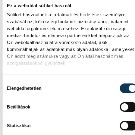
Ez a weboldal sütiket használ
Sütiket használunk a tartalmak és hirdetések személyre
szabásához, közösségi funkciók biztosításához, valamint
Egy furcsa halkonzerv lett
weboldalforgalmunk elemzéséhez. Ezenkívül közösségi
az Év Strandétele -
média-, hirdető- és elemező partnereinkkel megosztjuk az
mutatjuk!
Ön weboldalhasználatra vonatkozó adatait, akik
kombinálhatják az adatokat más olyan adatokkal, amelyeket
Ön adott meg számukra vagy az Ön által használt más
A Balatoni Kör idén tizenkettedik
szolgáltatásokból gyűjtöttek.
alkalommal hirdette meg az év strandétele
versenyt, amelyre minden eddiginél több,
22 vendéglátóhely 44 étellel indult. Egy
Hozzájárulás kiválasztása
fonyódi hely nyert...
Elengedhetetlen
Meglepték az elemzőket a
Beállítások
júliusi inflációs adatok
Statisztikai
Hatalmas meglepetésként értékelték az