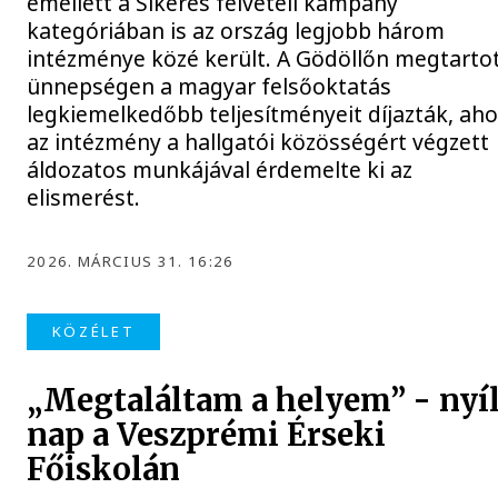
emellett a Sikeres felvételi kampány
kategóriában is az ország legjobb három
intézménye közé került. A Gödöllőn megtarto
ünnepségen a magyar felsőoktatás
legkiemelkedőbb teljesítményeit díjazták, aho
az intézmény a hallgatói közösségért végzett
áldozatos munkájával érdemelte ki az
elismerést.
2026. MÁRCIUS 31. 16:26
KÖZÉLET
„Megtaláltam a helyem” - nyíl
nap a Veszprémi Érseki
Főiskolán