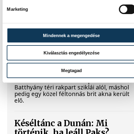
elemzők a júliusi, 1,2 százalékos inflációs
Marketing
adatot.
Sorra kerülnek elő
Mindennek a megengedése
világháborús leletek az
alacsony Dunából
Kiválasztás engedélyezése
A folyó rekordalacsony vízállása miatt egy
Megtagad
csaknem komplett, II. világháborús német
DKW NZ 350-1 motorkerékpárbukkant elő 
Batthyány téri rakpart sziklái alól, máshol
pedig egy közel féltonnás brit akna került
elő.
Késéltánc a Dunán: Mi
történik, ha leáll Paks?