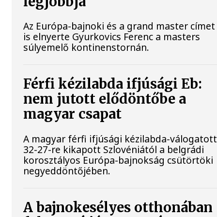
legjobbja
Az Európa-bajnoki és a grand master címet
is elnyerte Gyurkovics Ferenc a masters
súlyemelő kontinenstornán.
Férfi kézilabda ifjúsági Eb:
nem jutott elődöntőbe a
magyar csapat
A magyar férfi ifjúsági kézilabda-válogatot
32-27-re kikapott Szlovéniától a belgrádi
korosztályos Európa-bajnokság csütörtöki
negyeddöntőjében.
A bajnokesélyes otthonában