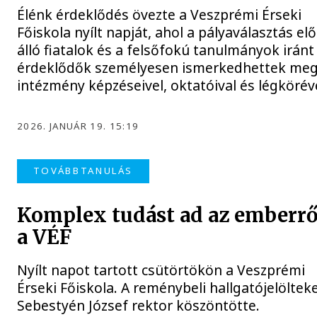
Élénk érdeklődés övezte a Veszprémi Érseki
Főiskola nyílt napját, ahol a pályaválasztás elő
álló fiatalok és a felsőfokú tanulmányok iránt
érdeklődők személyesen ismerkedhettek meg
intézmény képzéseivel, oktatóival és légköréve
2026. JANUÁR 19. 15:19
TOVÁBBTANULÁS
Komplex tudást ad az emberrő
a VÉF
Nyílt napot tartott csütörtökön a Veszprémi
Érseki Főiskola. A reménybeli hallgatójelöltek
Sebestyén József rektor köszöntötte.