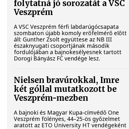
folytatná jó sorozatát a VSC
Veszprém
A VSC Veszprém férfi labdarúgócsapata
szombaton újabb komoly erőfelmérő előtt
áll: Gunther Zsolt együttese az NB III
északnyugati csoportjának második
fordulójában a bajnokesélyesnek tartott
Dorogi Bányász FC vendége lesz.
Nielsen bravúrokkal, Imre
két góllal mutatkozott be
Veszprém-mezben
A bajnoki és Magyar Kupa-címvédő One
Veszprém fölényes, 44–25-ös győzelmet
aratott az ETO University HT vendégeként