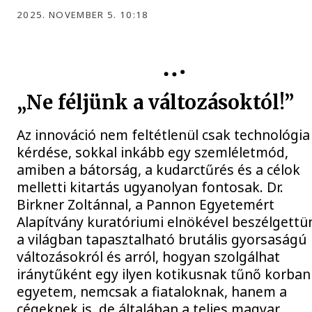
2025. NOVEMBER 5. 10:18
„Ne féljünk a változásoktól!”
Az innováció nem feltétlenül csak technológia
kérdése, sokkal inkább egy szemléletmód,
amiben a bátorság, a kudarctűrés és a célok
melletti kitartás ugyanolyan fontosak. Dr.
Birkner Zoltánnal, a Pannon Egyetemért
Alapítvány kuratóriumi elnökével beszélgettü
a világban tapasztalható brutális gyorsaságú
változásokról és arról, hogyan szolgálhat
iránytűként egy ilyen kotikusnak tűnő korban
egyetem, nemcsak a fiataloknak, hanem a
cégeknek is, de általában a teljes magyar