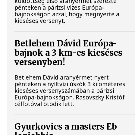
küldöttség első aranyérmét szerezte
pénteken a párizsi vizes Európa-
bajnokságon azzal, hogy megnyerte a
kieséses versenyt.
Betlehem Dávid Európa-
bajnok a 3 km-es kieséses
versenyben!
Betlehem Dávid aranyérmet nyert
pénteken a nyíltvízi úszók 3 kilométeres
kieséses versenyszámában a párizsi
Európa-bajnokságon. Rasovszky Kristóf
célfotóval ötödik lett.
Gyurkovics a masters Eb