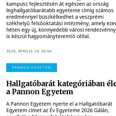
kampusz fejlesztésén át egészen az ország
leghallgatóbarátabb egyeteme címig számos
eredménnyel büszkélkedhet a veszprémi
székhelyű felsőoktatási intézmény, amely eze
héten egy új, könnyedebb városi rendezvénny
is készül hagyományteremtő céllal.
2026. ÁPRILIS 14. 20:56
PANNON EGYETEM
Hallgatóbarát kategóriában él
a Pannon Egyetem
A Pannon Egyetem nyerte el a Hallgatóbarát
Egyetem címet az Év Egyeteme 2026 Gálán,