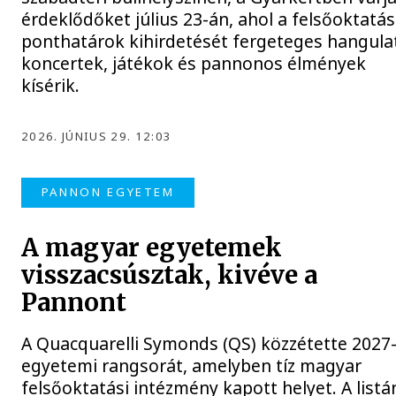
érdeklődőket július 23-án, ahol a felsőoktatás
ponthatárok kihirdetését fergeteges hangula
koncertek, játékok és pannonos élmények
kísérik.
2026. JÚNIUS 29. 12:03
PANNON EGYETEM
A magyar egyetemek
visszacsúsztak, kivéve a
Pannont
A Quacquarelli Symonds (QS) közzétette 2027
egyetemi rangsorát, amelyben tíz magyar
felsőoktatási intézmény kapott helyet. A listá