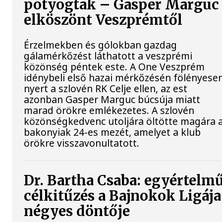
potyogtak – Gasper Marguc
elköszönt Veszprémtől
Érzelmekben és gólokban gazdag
gálamérkőzést láthatott a veszprémi
közönség péntek este. A One Veszprém
idénybeli első hazai mérkőzésén fölényese
nyert a szlovén RK Celje ellen, az est
azonban Gasper Marguc búcsúja miatt
marad örökre emlékezetes. A szlovén
közönségkedvenc utoljára öltötte magára 
bakonyiak 24-es mezét, amelyet a klub
örökre visszavonultatott.
Dr. Bartha Csaba: egyértelm
célkitűzés a Bajnokok Ligája
négyes döntője