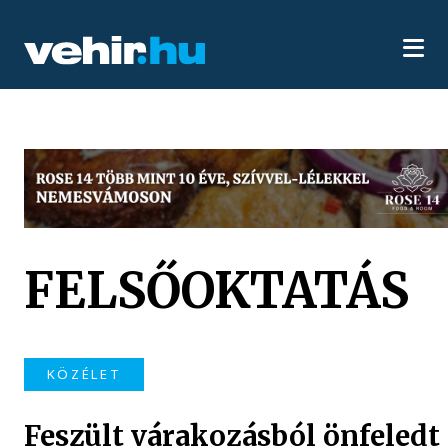
FELSŐOKTATÁS
KÖZÉLET
Feszült várakozásból önfeledt