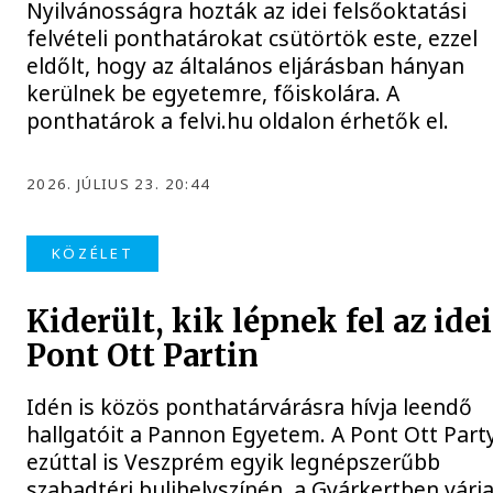
Nyilvánosságra hozták az idei felsőoktatási
felvételi ponthatárokat csütörtök este, ezzel
eldőlt, hogy az általános eljárásban hányan
kerülnek be egyetemre, főiskolára. A
ponthatárok a felvi.hu oldalon érhetők el.
2026. JÚLIUS 23. 20:44
KÖZÉLET
Kiderült, kik lépnek fel az idei
Pont Ott Partin
Idén is közös ponthatárvárásra hívja leendő
hallgatóit a Pannon Egyetem. A Pont Ott Part
ezúttal is Veszprém egyik legnépszerűbb
szabadtéri bulihelyszínén, a Gyárkertben várja