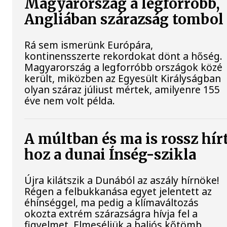
Magyarország a legforróbb,
Angliában szárazság tombol
Rá sem ismerünk Európára,
kontinensszerte rekordokat dönt a hőség.
Magyarország a legforróbb országok közé
került, miközben az Egyesült Királyságban
olyan száraz júliust mértek, amilyenre 155
éve nem volt példa.
A múltban és ma is rossz hír
hoz a dunai Ínség-szikla
Újra kilátszik a Dunából az aszály hírnöke!
Régen a felbukkanása egyet jelentett az
éhínséggel, ma pedig a klímaváltozás
okozta extrém szárazságra hívja fel a
figyelmet. Elmeséljük a baljós kőtömb