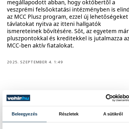
megállapodott abban, hogy októbertől a
veszprémi felsőoktatási intézményben is elin
az MCC Plusz program, ezzel új lehetőségeket
távlatokat nyitva az itteni hallgatók
ismereteinek bővítésére. Sőt, az egyetem már
pluszpontokkal és kreditekkel is jutalmazza a
MCC-ben aktív fiatalokat.
2025. SZEPTEMBER 4. 1:49
1
2
3
4
5
...
Beleegyezés
Részletek
A sütikről
KÖZÉLET