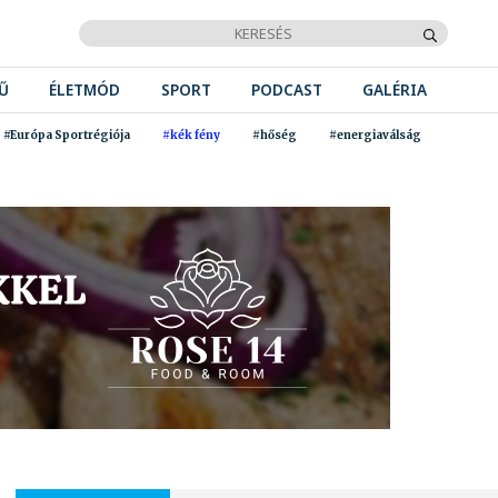
Ű
ÉLETMÓD
SPORT
PODCAST
GALÉRIA
#Európa Sportrégiója
#kék fény
#hőség
#energiaválság