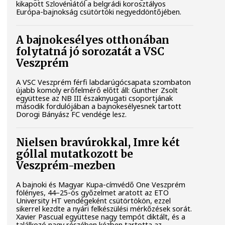
kikapott Szlovéniától a belgrádi korosztályos
Európa-bajnokság csütörtöki negyeddöntőjében.
A bajnokesélyes otthonában
folytatná jó sorozatát a VSC
Veszprém
A VSC Veszprém férfi labdarúgócsapata szombaton
újabb komoly erőfelmérő előtt áll: Gunther Zsolt
együttese az NB III északnyugati csoportjának
második fordulójában a bajnokesélyesnek tartott
Dorogi Bányász FC vendége lesz.
Nielsen bravúrokkal, Imre két
góllal mutatkozott be
Veszprém-mezben
A bajnoki és Magyar Kupa-címvédő One Veszprém
fölényes, 44–25-ös győzelmet aratott az ETO
University HT vendégeként csütörtökön, ezzel
sikerrel kezdte a nyári felkészülési mérkőzések sorát.
Xavier Pascual együttese nagy tempót diktált, és a
találkozó nagy részében kézben tartotta az