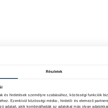
Részletek
ál
mak és hirdetések személyre szabásához, közösségi funkciók biz
hez. Ezenkívül közösségi média-, hirdető- és elemező partner
zó adatait, akik kombinálhatják az adatokat más olyan adatokka