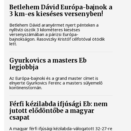
Betlehem Dávid Európa-bajnok a
3 km-es kieséses versenyben!
Betlehem Dávid aranyérmet nyert pénteken a
nyíltvízi úszók 3 kilométeres kieséses
versenyszámában a párizsi Európa-
bajnokságon. Rasovszky Kristóf célfotóval ötödik
lett.
Gyurkovics a masters Eb
legjobbja
Az Európa-bajnoki és a grand master címet is
elnyerte Gyurkovics Ferenc a masters súlyemelő
kontinenstornán.
Férfi kézilabda ifjúsági Eb: nem
jutott elődöntőbe a magyar
csapat
A magyar férfi ifjúsági kézilabda-válogatott 32-27-re