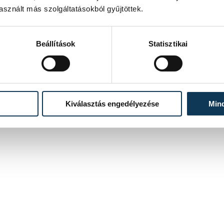
sznált más szolgáltatásokból gyűjtöttek.
Beállítások
Statisztikai
Kiválasztás engedélyezése
Min