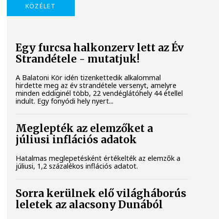
KÖZÉLET
Egy furcsa halkonzerv lett az Év
Strandétele - mutatjuk!
A Balatoni Kör idén tizenkettedik alkalommal
hirdette meg az év strandétele versenyt, amelyre
minden eddiginél több, 22 vendéglátóhely 44 étellel
indult. Egy fonyódi hely nyert...
Meglepték az elemzőket a
júliusi inflációs adatok
Hatalmas meglepetésként értékelték az elemzők a
júliusi, 1,2 százalékos inflációs adatot.
Sorra kerülnek elő világháborús
leletek az alacsony Dunából