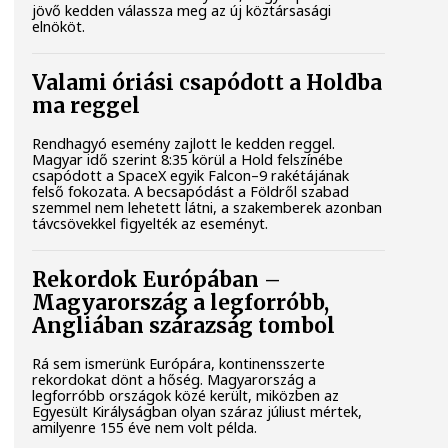
jövő kedden válassza meg az új köztársasági
elnököt.
Valami óriási csapódott a Holdba
ma reggel
Rendhagyó esemény zajlott le kedden reggel.
Magyar idő szerint 8:35 körül a Hold felszínébe
csapódott a SpaceX egyik Falcon–9 rakétájának
felső fokozata. A becsapódást a Földről szabad
szemmel nem lehetett látni, a szakemberek azonban
távcsövekkel figyelték az eseményt.
Rekordok Európában –
Magyarország a legforróbb,
Angliában szárazság tombol
Rá sem ismerünk Európára, kontinensszerte
rekordokat dönt a hőség. Magyarország a
legforróbb országok közé került, miközben az
Egyesült Királyságban olyan száraz júliust mértek,
amilyenre 155 éve nem volt példa.