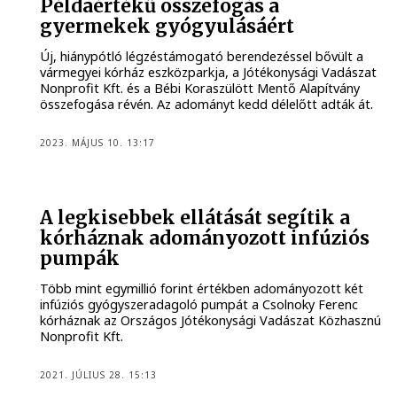
Példaértékű összefogás a
gyermekek gyógyulásáért
Új, hiánypótló légzéstámogató berendezéssel bővült a
vármegyei kórház eszközparkja, a Jótékonysági Vadászat
Nonprofit Kft. és a Bébi Koraszülött Mentő Alapítvány
összefogása révén. Az adományt kedd délelőtt adták át.
2023. MÁJUS 10. 13:17
A legkisebbek ellátását segítik a
kórháznak adományozott infúziós
pumpák
Több mint egymillió forint értékben adományozott két
infúziós gyógyszeradagoló pumpát a Csolnoky Ferenc
kórháznak az Országos Jótékonysági Vadászat Közhasznú
Nonprofit Kft.
2021. JÚLIUS 28. 15:13