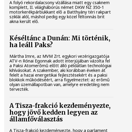
A folyó rekordalacsony vízállása miatt egy csaknem
komplett, II. világháborús német DKW NZ 350-1
motorkerékpárbukkant elő a Batthyány téri rakpart
sziklái alól, máshol pedig egy közel féltonnás brit
akna került elő.
Késéltánc a Dunán: Mi történik,
ha leáll Paks?
Mártha Imre, az MVM Zrt. egykori vezérigazgatója
ATV-n Rónai Egonnak adott interjújában vázolta fel
a Paksi Atomerőmű előtt álló példátlan technológiai
kihívásokat. A szakember, aki korábban éveken át
felelt a hazai energetikai fejlesztésekért és a paksi
blokkok működéséért, arra figyelmeztet: az erőmű
olyan üzemállapotban van, amelyre eredetileg nem
tervezték.
A Tisza-frakció kezdeményezte,
hogy jövő kedden legyen az
államfőválasztás
A Tisza-frakció kezdeményezte, hogy a parlament