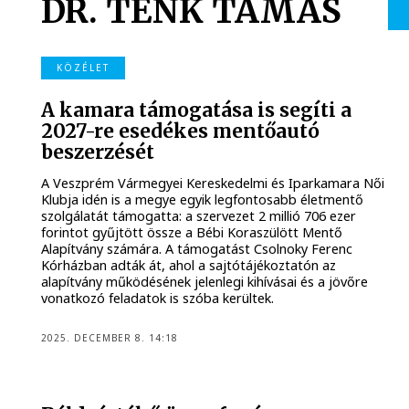
DR. TENK TAMÁS
KÖZÉLET
A kamara támogatása is segíti a
2027-re esedékes mentőautó
beszerzését
A Veszprém Vármegyei Kereskedelmi és Iparkamara Női
Klubja idén is a megye egyik legfontosabb életmentő
szolgálatát támogatta: a szervezet 2 millió 706 ezer
forintot gyűjtött össze a Bébi Koraszülött Mentő
Alapítvány számára. A támogatást Csolnoky Ferenc
Kórházban adták át, ahol a sajtótájékoztatón az
alapítvány működésének jelenlegi kihívásai és a jövőre
vonatkozó feladatok is szóba kerültek.
2025. DECEMBER 8. 14:18