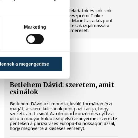
Látványos kísérletek, kreatív feladatok és sok-sok
élmény várja a gyerekeket a veszprémi Tinker
Labsben. Videónkban Balassa Marietta, a központ
vezetője mutatja be, hogyan teszik izgalmassá a
Marketing
természettudományok megismerését.
SPORT
dennek a megengedése
Betlehem Dávid: szeretem, amit
csinálok
Betlehem Dávid azt mondta, kiváló formában érzi
magát, a sikere kulcsának pedig azt tartja, hogy
szereti, amit csinál. Az olimpiai bronzérmes nyíltvízi
úszó a magyar küldöttség első aranyérmét szerezte
pénteken a párizsi vizes Európa-bajnokságon azzal,
hogy megnyerte a kieséses versenyt.