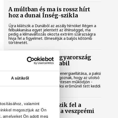
A múltban és ma is rossz hírt
hoz a dunai Ínség-szikla
Újra kilátszik a Dunából az aszály hírnöke! Régen a
felbukkanása egyet jelentett az éhínséggel, ma
pedig a klímaváltozás okozta extrém szárazságra
hívja fel a figyelmet. Elmeséljük a baljós kőtömb
történetét.
Magyar Péter: Magyarország
energiaellátása stabil
Jelenleg stabil Magyarország energiaellátása, a paksi
erőmű munkatársai azon dolgoznak, hogy az utolsó
A sütikről
még termelő turbina hibamentesen működjön -
közölte a miniszterelnök a paksi erőműnél tett keddi
látogatása során.
tosításához, valamint
Játék közben fedezik fel a
einkkel megosztjuk az Ön
tudomány világát a veszprémi
gyerekek
l, amelyeket Ön adott meg