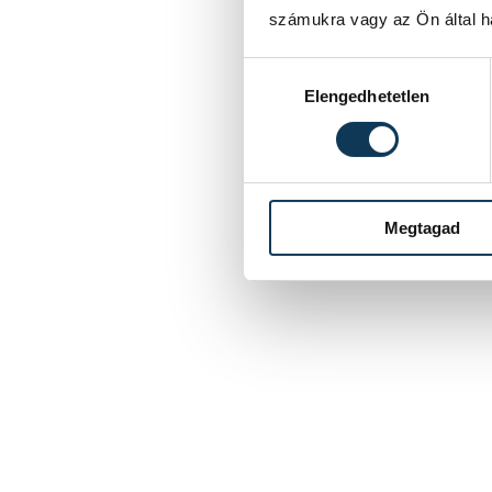
számukra vagy az Ön által ha
Hozzájárulás kiválasztása
Elengedhetetlen
Megtagad