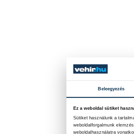
Beleegyezés
Ez a weboldal sütiket haszn
Sütiket használunk a tartal
weboldalforgalmunk elemzésé
weboldalhasználatra vonatko