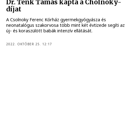
Dr. Tenk Tamás kapta a Cholnoky-
díjat
A Csolnoky Ferenc Kórház gyermekgyógyásza és
neonatalógus szakorvosa több mint két évtizede segíti az
új- és koraszülött babák intenzív ellátását.
2022. OKTÓBER 25. 12:17